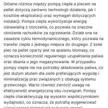
Główne różnice między pompą ciepła a piecem na
pellet dotyczą zarówno technologii działania, jak i
kosztów eksploatacji oraz wymagań dotyczących
instalacji. Pompa ciepła wykorzystuje energię
odnawialną z otoczenia, co pozwala na znaczne
obniżenie rachunków za ogrzewanie. Działa ona na
zasadzie cyklu termodynamicznego, który pozwala na
transfer ciepła z jednego miejsca do drugiego. Z kolei
piec na pellet oparty jest na spalaniu biomasy, co
oznacza konieczność regularnego uzupełniania paliwa
oraz dbania o jego magazynowanie. W przypadku
pompy ciepła nie ma potrzeby składowania paliwa, co
jest dużym atutem dla osób preferujących wygodę i
minimalizację prac związanych z obsługą systemu
grzewczego. Warto również zwrócić uwagę na
efektywność energetyczną obu rozwiązań. Pompy
ciepła charakteryzują się wysokim współczynnikiem
wydajności, co oznacza, że potrafią wygenerować
więcej energii cieplnej niż zużywają energii