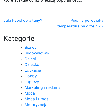
które zyskuje coraz większą popularność…
Nawigacja
Jaki kabel do altany?
Piec na pellet jaka
temperatura na grzejniki?
wpisu
Kategorie
Biznes
Budownictwo
Dzieci
Dziecko
Edukacja
Hobby
Imprezy
Marketing i reklama
Moda
Moda i uroda
Motoryzacja