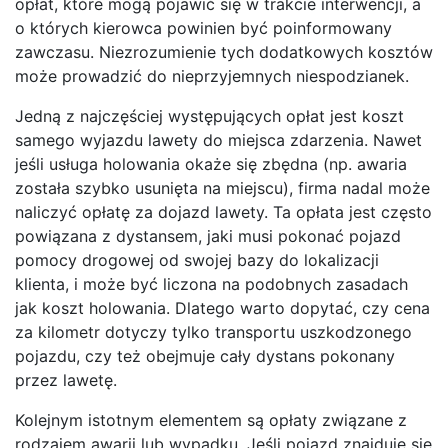
opłat, które mogą pojawić się w trakcie interwencji, a
o których kierowca powinien być poinformowany
zawczasu. Niezrozumienie tych dodatkowych kosztów
może prowadzić do nieprzyjemnych niespodzianek.
Jedną z najczęściej występujących opłat jest koszt
samego wyjazdu lawety do miejsca zdarzenia. Nawet
jeśli usługa holowania okaże się zbędna (np. awaria
została szybko usunięta na miejscu), firma nadal może
naliczyć opłatę za dojazd lawety. Ta opłata jest często
powiązana z dystansem, jaki musi pokonać pojazd
pomocy drogowej od swojej bazy do lokalizacji
klienta, i może być liczona na podobnych zasadach
jak koszt holowania. Dlatego warto dopytać, czy cena
za kilometr dotyczy tylko transportu uszkodzonego
pojazdu, czy też obejmuje cały dystans pokonany
przez lawetę.
Kolejnym istotnym elementem są opłaty związane z
rodzajem awarii lub wypadku. Jeśli pojazd znajduje się