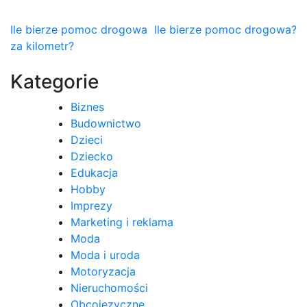
Nawigacja
Ile bierze pomoc drogowa
Ile bierze pomoc drogowa?
za kilometr?
wpisu
Kategorie
Biznes
Budownictwo
Dzieci
Dziecko
Edukacja
Hobby
Imprezy
Marketing i reklama
Moda
Moda i uroda
Motoryzacja
Nieruchomości
Obcojęzyczne