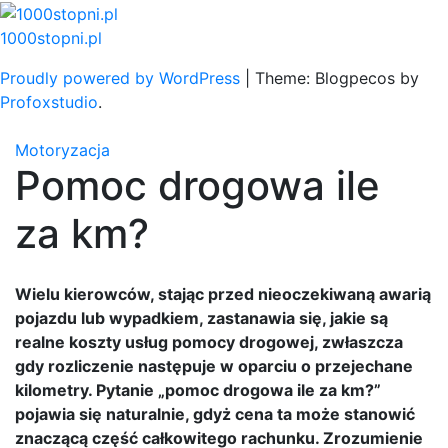
Skip
to
1000stopni.pl
content
Proudly powered by WordPress
|
Theme: Blogpecos by
Profoxstudio
.
Motoryzacja
Pomoc drogowa ile
za km?
Wielu kierowców, stając przed nieoczekiwaną awarią
pojazdu lub wypadkiem, zastanawia się, jakie są
realne koszty usług pomocy drogowej, zwłaszcza
gdy rozliczenie następuje w oparciu o przejechane
kilometry. Pytanie „pomoc drogowa ile za km?”
pojawia się naturalnie, gdyż cena ta może stanowić
znaczącą część całkowitego rachunku. Zrozumienie