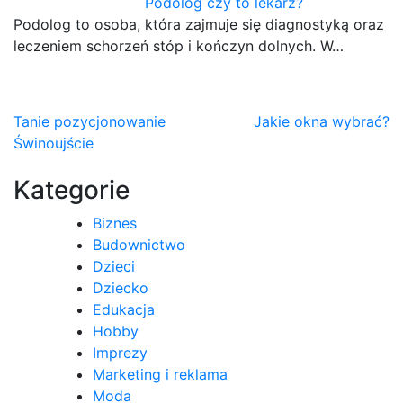
Podolog czy to lekarz?
Podolog to osoba, która zajmuje się diagnostyką oraz
leczeniem schorzeń stóp i kończyn dolnych. W…
Nawigacja
Tanie pozycjonowanie
Jakie okna wybrać?
Świnoujście
wpisu
Kategorie
Biznes
Budownictwo
Dzieci
Dziecko
Edukacja
Hobby
Imprezy
Marketing i reklama
Moda