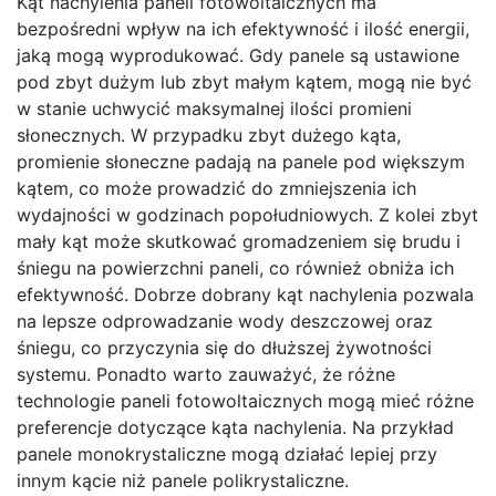
Kąt nachylenia paneli fotowoltaicznych ma
bezpośredni wpływ na ich efektywność i ilość energii,
jaką mogą wyprodukować. Gdy panele są ustawione
pod zbyt dużym lub zbyt małym kątem, mogą nie być
w stanie uchwycić maksymalnej ilości promieni
słonecznych. W przypadku zbyt dużego kąta,
promienie słoneczne padają na panele pod większym
kątem, co może prowadzić do zmniejszenia ich
wydajności w godzinach popołudniowych. Z kolei zbyt
mały kąt może skutkować gromadzeniem się brudu i
śniegu na powierzchni paneli, co również obniża ich
efektywność. Dobrze dobrany kąt nachylenia pozwala
na lepsze odprowadzanie wody deszczowej oraz
śniegu, co przyczynia się do dłuższej żywotności
systemu. Ponadto warto zauważyć, że różne
technologie paneli fotowoltaicznych mogą mieć różne
preferencje dotyczące kąta nachylenia. Na przykład
panele monokrystaliczne mogą działać lepiej przy
innym kącie niż panele polikrystaliczne.