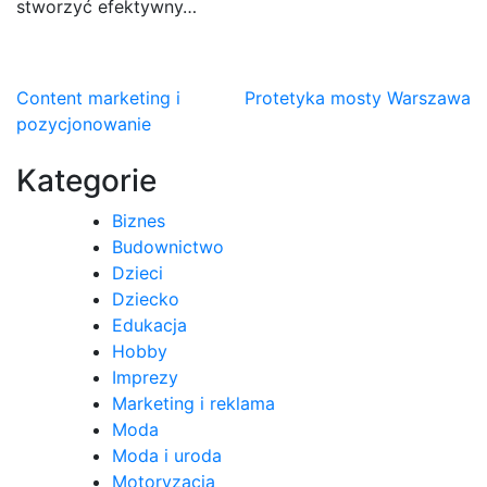
stworzyć efektywny…
Nawigacja
Content marketing i
Protetyka mosty Warszawa
pozycjonowanie
wpisu
Kategorie
Biznes
Budownictwo
Dzieci
Dziecko
Edukacja
Hobby
Imprezy
Marketing i reklama
Moda
Moda i uroda
Motoryzacja