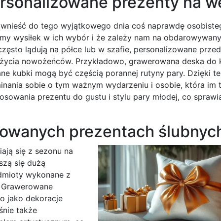
rsonalizowane prezenty na w
 wnieść do tego wyjątkowego dnia coś naprawdę osobiste
iśmy wysiłek w ich wybór i że zależy nam na obdarowywan
zęsto lądują na półce lub w szafie, personalizowane prze
o życia nowożeńców. Przykładowo, grawerowana deska do k
e kubki mogą być częścią porannej rutyny pary. Dzięki t
ania sobie o tym ważnym wydarzeniu i osobie, która im 
osowania prezentu do gustu i stylu pary młodej, co sprawia
izowanych prezentach ślubnyc
ają się z sezonu na
szą się dużą
edmioty wykonane z
a. Grawerowane
o jako dekoracje
śnie także