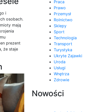
esele
Praca
Prawo
go i
Przemysł
ych osobach.
Rolnictwo
dmioty mają
Sklepy
rojenia
Sport
emu
Technologia
ten prezent
Transport
, że staje
Turystyka
Ukryte Zajawki
Uroda
h
Usługi
Wnętrza
Zdrowie
Nowości