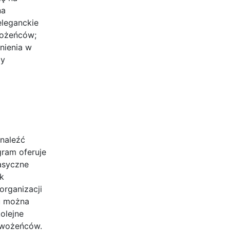
na
eleganckie
wożeńców;
nienia w
by
znaleźć
gram oferuje
asyczne
ak
organizacji
mu można
olejne
owożeńców.