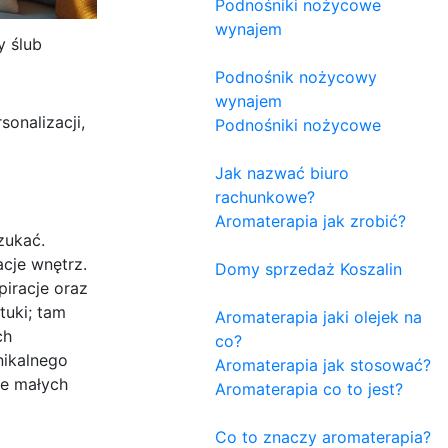
Podnośniki nożycowe
wynajem
y ślub
Podnośnik nożycowy
wynajem
onalizacji,
Podnośniki nożycowe
Jak nazwać biuro
rachunkowe?
Aromaterapia jak zrobić?
zukać.
acje wnętrz.
Domy sprzedaż Koszalin
iracje oraz
tuki; tam
Aromaterapia jaki olejek na
ch
co?
nikalnego
Aromaterapia jak stosować?
le małych
Aromaterapia co to jest?
Co to znaczy aromaterapia?