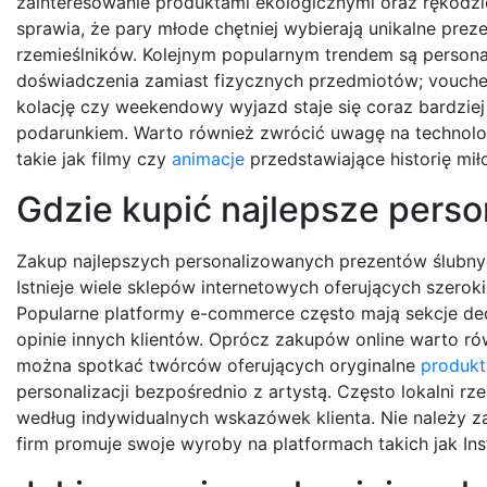
zainteresowanie produktami ekologicznymi oraz rękodzi
sprawia, że pary młode chętniej wybierają unikalne prez
rzemieślników. Kolejnym popularnym trendem są person
doświadczenia zamiast fizycznych przedmiotów; vouch
kolację czy weekendowy wyjazd staje się coraz bardzi
podarunkiem. Warto również zwrócić uwagę na technologi
takie jak filmy czy
animacje
przedstawiające historię mił
Gdzie kupić najlepsze pers
Zakup najlepszych personalizowanych prezentów ślubnych 
Istnieje wiele sklepów internetowych oferujących szerok
Popularne platformy e-commerce często mają sekcje de
opinie innych klientów. Oprócz zakupów online warto rów
można spotkać twórców oferujących oryginalne
produkt
personalizacji bezpośrednio z artystą. Często lokalni r
według indywidualnych wskazówek klienta. Nie należy z
firm promuje swoje wyroby na platformach takich jak I