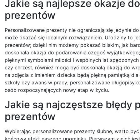
Jakie są najlepsze okazje d
prezentów
Personalizowane prezenty nie ograniczają się jedynie do o
może okazać się idealnym rozwiązaniem. Urodziny to je
prezentów; dzięki nim możemy pokazać bliskim, jak bard
doskonała okazja do podarowania czegoś wyjątkoweg
pięknymi symbolami miłości i wspólnych lat spędzonych 
czy chrzest, również mogą być doskonałą okazją do wrę
na zdjęcia z imieniem dziecka będą piękną pamiątką dl
szkoły czy awans w pracy; personalizowane długopisy 
osób rozpoczynających nowy etap w życiu.
Jakie są najczęstsze błędy
prezentów
Wybierając personalizowane prezenty ślubne, warto by
końcowy efekt naszego upominku. Pierwszym z nich jest