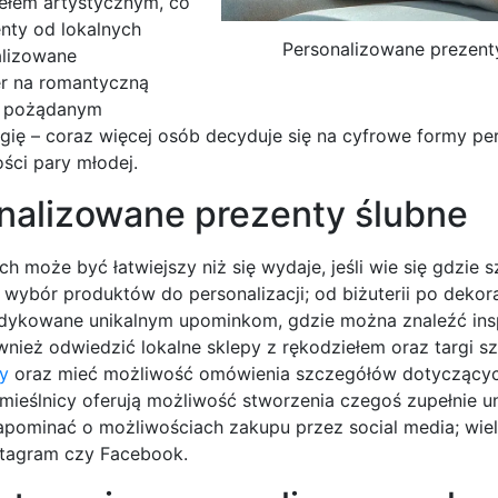
ełem artystycznym, co
enty od lokalnych
Personalizowane prezent
alizowane
er na romantyczną
ej pożądanym
ę – coraz więcej osób decyduje się na cyfrowe formy pers
ości pary młodej.
onalizowane prezenty ślubne
może być łatwiejszy niż się wydaje, jeśli wie się gdzie s
i wybór produktów do personalizacji; od biżuterii po dekor
dykowane unikalnym upominkom, gdzie można znaleźć insp
nież odwiedzić lokalne sklepy z rękodziełem oraz targi sz
y
oraz mieć możliwość omówienia szczegółów dotyczący
zemieślnicy oferują możliwość stworzenia czegoś zupełnie u
apominać o możliwościach zakupu przez social media; wie
nstagram czy Facebook.