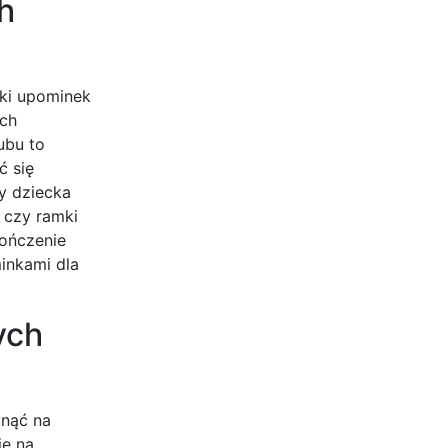
h
aki upominek
ych
ubu to
ć się
y dziecka
 czy ramki
kończenie
inkami dla
ych
ynąć na
ię na