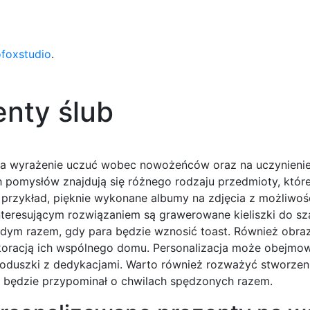
ofoxstudio
.
nty ślub
na wyrażenie uczuć wobec nowożeńców oraz na uczynienie
h pomysłów znajdują się różnego rodzaju przedmioty, któ
przykład, pięknie wykonane albumy na zdjęcia z możliwoś
interesującym rozwiązaniem są grawerowane kieliszki do s
dym razem, gdy para będzie wznosić toast. Również obraz
dekoracją ich wspólnego domu. Personalizacja może obejmo
 poduszki z dedykacjami. Warto również rozważyć stworzen
y będzie przypominał o chwilach spędzonych razem.