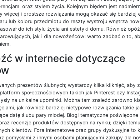
erencjami oraz stylem życia. Kolejnym błędem jest nadmier
y więcej i prostsze rozwiązania mogą okazać się bardziej 
aru lub koloru przedmiotu do reszty wystroju wnętrza no
asował do ich stylu życia ani estetyki domu. Również opóź
rowujących, jak i dla nowożeńców; warto zadbać o to, a
niem.
eźć w internecie dotyczące
ów
owanych prezentów ślubnych; wystarczy kilka kliknięć, aby 
atform społecznościowych takich jak Pinterest czy Insta
ysły na unikalne upominki. Można tam znaleźć zarówno kl
ciami, jak również bardziej nietypowe rozwiązania takie j
ce datę ślubu pary młodej. Blogi tematyczne poświęcone 
 oraz recenzje produktów dostępnych na rynku; dzięki te
ych klientów. Fora internetowe oraz grupy dyskusyjne to k
az pomysłami z innymi osobami planującymi zakupy dla n