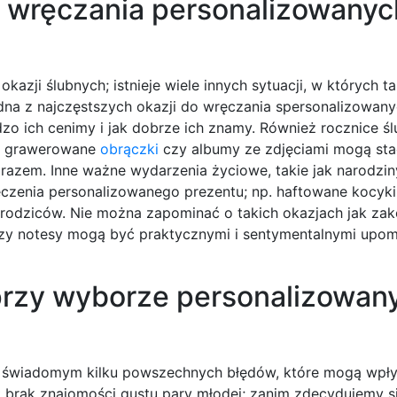
o wręczania personalizowanyc
kazji ślubnych; istnieje wiele innych sytuacji, w których t
dna z najczęstszych okazji do wręczania spersonalizowan
zo ich cenimy i jak dobrze ich znamy. Również rocznice śl
o; grawerowane
obrączki
czy albumy ze zdjęciami mogą sta
razem. Inne ważne wydarzenia życiowe, takie jak narodzin
czenia personalizowanego prezentu; np. haftowane kocyki
a rodziców. Nie można zapominać o takich okazjach jak za
czy notesy mogą być praktycznymi i sentymentalnymi upom
 przy wyborze personalizowan
ć świadomym kilku powszechnych błędów, które mogą wpł
 brak znajomości gustu pary młodej; zanim zdecydujemy s