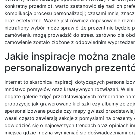
konkretny przedmiot, warto zastanowić się nad ich pref
komplikacja procesu personalizacji; czasami mniej znacz
oraz estetyczne. Ważne jest również dopasowanie rozmi
nietrafiony wybór może sprawić, że prezent nie będzie p
zamówieniu mogą prowadzić do stresu zarówno dla obda
zamówienie zostało złożone z odpowiednim wyprzedze
Jakie inspiracje można znal
personalizowanych prezent
Internet to skarbnica inspiracji dotyczących personaliz
mnóstwo pomysłów oraz kreatywnych rozwiązań. Wiele pl
bogate galerie zdjęć przedstawiających różnorodne pom
propozycje jak grawerowane kieliszki czy albumy ze zdję
spersonalizowane puzzle czy mapy gwiazd przedstawiają
wesel często zawierają sekcje z pomysłami na prezenty
dowiedzieć się o najnowszych trendach oraz opiniach inn
miejsca gdzie można wymieniać się doświadczeniami or