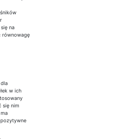
ośników
r
się na
wać równowagę
 dla
łek w ich
ostosowany
 się nim
w ma
ą pozytywne