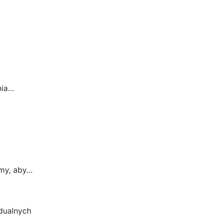
nia…
my, aby…
dualnych