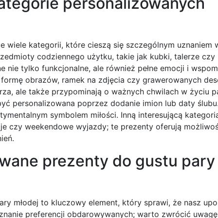
kategorie personalizowanych
e wiele kategorii, które cieszą się szczególnym uznaniem
zedmioty codziennego użytku, takie jak kubki, talerze czy
e nie tylko funkcjonalne, ale również pełne emocji i wspom
ć formę obrazów, ramek na zdjęcia czy grawerowanych des
trza, ale także przypominają o ważnych chwilach w życiu p
yć personalizowana poprzez dodanie imion lub daty ślubu.
entymentalnym symbolem miłości. Inną interesującą kategori
cje czy weekendowe wyjazdy; te prezenty oferują możliwo
ień.
wane prezenty do gustu pary
ry młodej to kluczowy element, który sprawi, że nasz up
nanie preferencji obdarowywanych; warto zwrócić uwagę n