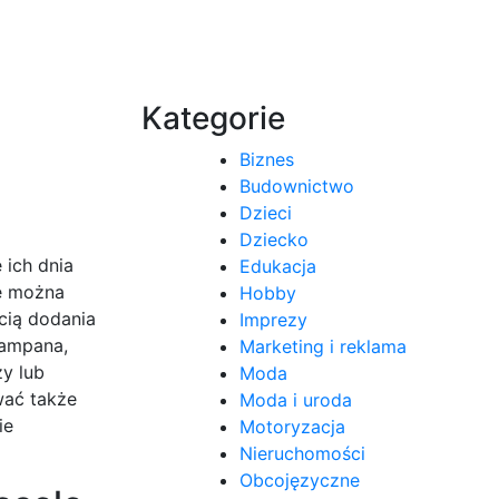
Kategorie
Biznes
Budownictwo
Dzieci
Dziecko
 ich dnia
Edukacja
re można
Hobby
cią dodania
Imprezy
zampana,
Marketing i reklama
y lub
Moda
wać także
Moda i uroda
ie
Motoryzacja
Nieruchomości
Obcojęzyczne