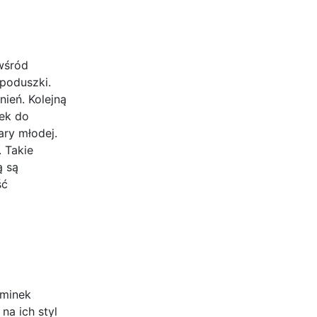
 wśród
 poduszki.
nień. Kolejną
ek do
ary młodej.
 Takie
ą są
ść
ominek
a ich styl