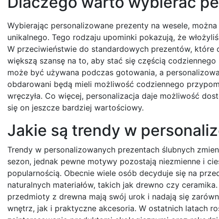
Dlaczego warto wybierać pe
Wybierając personalizowane prezenty na wesele, można
unikalnego. Tego rodzaju upominki pokazują, że włożyl
W przeciwieństwie do standardowych prezentów, które c
większą szansę na to, aby stać się częścią codzienneg
może być używana podczas gotowania, a personalizowan
obdarowani będą mieli możliwość codziennego przypomin
wręczyła. Co więcej, personalizacja daje możliwość dost
się on jeszcze bardziej wartościowy.
Jakie są trendy w personal
Trendy w personalizowanych prezentach ślubnych zmieni
sezon, jednak pewne motywy pozostają niezmienne i cie
popularnością. Obecnie wiele osób decyduje się na prz
naturalnych materiałów, takich jak drewno czy ceramik
przedmioty z drewna mają swój urok i nadają się zarówn
wnętrz, jak i praktyczne akcesoria. W ostatnich latach ro