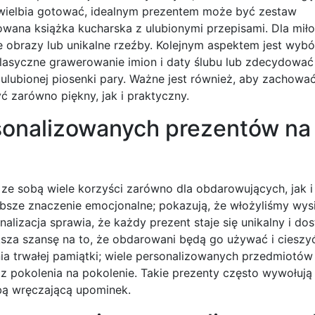
a uwielbia gotować, idealnym prezentem może być zestaw
wana książka kucharska z ulubionymi przepisami. Dla mił
obrazy lub unikalne rzeźby. Kolejnym aspektem jest wybó
lasyczne grawerowanie imion i daty ślubu lub zdecydować 
 z ulubionej piosenki pary. Ważne jest również, aby zacho
ć zarówno piękny, jak i praktyczny.
rsonalizowanych prezentów na
e sobą wiele korzyści zarówno dla obdarowujących, jak i
sze znaczenie emocjonalne; pokazują, że włożyliśmy wysi
izacja sprawia, że każdy prezent staje się unikalny i d
ksza szansę na to, że obdarowani będą go używać i cieszyć
enia trwałej pamiątki; wiele personalizowanych przedmiotó
 z pokolenia na pokolenie. Takie prezenty często wywołuj
bą wręczającą upominek.