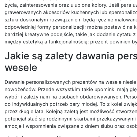
życia, zainteresowania oraz ulubione kolory. Jeśli par
grawerowanych akcesoriów kuchennych lub spersonalizo
sztuki doskonałym rozwiązaniem będą ręcznie malowane 
odpowiedniej formy personalizacji; można postawić na k
bardziej kreatywne podejście, takie jak dodanie cytatu
między estetyką a funkcjonalnością; prezent powinien by
Jakie są zalety dawania pe
wesele
Dawanie personalizowanych prezentów na wesele niesie z
nowożeńców. Przede wszystkim takie upominki mają głęb
wybór i zależy nam na osobach obdarowywanych. Personal
do indywidualnych potrzeb pary młodej. To z kolei zwię
przez długie lata. Kolejną zaletą jest możliwość stworz
potencjał stać się rodzinnymi skarbami przekazywanymi
emocje i wspomnienia związane z dniem ślubu oraz oso