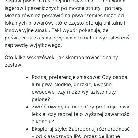
zestaw piw o określonej intensywności – od lekkich
lagerów i pszenicznych po mocne stouty i portery.
Można również postawić na piwa rzemieślnicze od
lokalnych browarów, które często oferują unikalne i
innowacyjne smaki. Taki wybór pokazuje, że
poświęciłeś czas na zgłębienie tematu i wybrałeś coś
naprawdę wyjątkowego.
Oto kilka wskazówek, jak skomponować idealny
zestaw:
Poznaj preferencje smakowe: Czy osoba
lubi piwa słodkie, gorzkie, kwaśne,
owocowe, czy może wyraziste nuty
palone?
Zwróć uwagę na moc: Czy preferuje piwa
lekkie, czy raczej te o wyższej zawartości
alkoholu?
Eksploruj style: Zaproponuj różnorodność
– od klasycznych IPA, przez delikatne