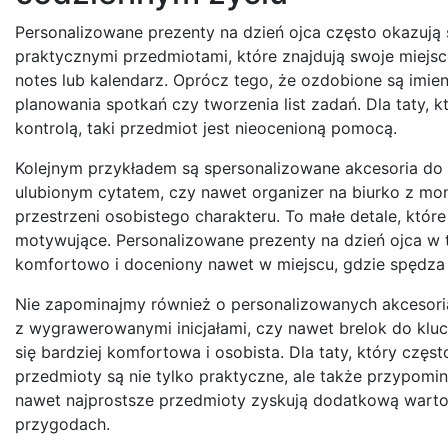
Personalizowane prezenty na dzień ojca często okazują 
praktycznymi przedmiotami, które znajdują swoje miejs
notes lub kalendarz. Oprócz tego, że ozdobione są imi
planowania spotkań czy tworzenia list zadań. Dla taty, 
kontrolą, taki przedmiot jest nieocenioną pomocą.
Kolejnym przykładem są spersonalizowane akcesoria do 
ulubionym cytatem, czy nawet organizer na biurko z mo
przestrzeni osobistego charakteru. To małe detale, które
motywujące. Personalizowane prezenty na dzień ojca w te
komfortowo i doceniony nawet w miejscu, gdzie spędza 
Nie zapominajmy również o personalizowanych akcesoria
z wygrawerowanymi inicjałami, czy nawet brelok do klu
się bardziej komfortowa i osobista. Dla taty, który czę
przedmioty są nie tylko praktyczne, ale także przypomina
nawet najprostsze przedmioty zyskują dodatkową warto
przygodach.