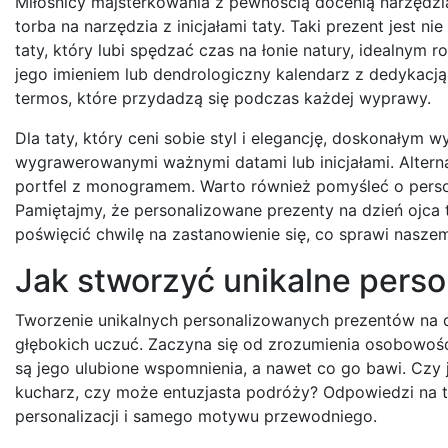
Miłośnicy majsterkowania z pewnością docenią narzędzi
torba na narzędzia z inicjałami taty. Taki prezent jest ni
taty, który lubi spędzać czas na łonie natury, idealn
jego imieniem lub dendrologiczny kalendarz z dedykacj
termos, które przydadzą się podczas każdej wyprawy.
Dla taty, który ceni sobie styl i elegancję, doskonałym
wygrawerowanymi ważnymi datami lub inicjałami. Alter
portfel z monogramem. Warto również pomyśleć o pers
Pamiętajmy, że personalizowane prezenty na dzień ojca 
poświęcić chwilę na zastanowienie się, co sprawi naszemu
Jak stworzyć unikalne perso
Tworzenie unikalnych personalizowanych prezentów na dz
głębokich uczuć. Zaczyna się od zrozumienia osobowości i
są jego ulubione wspomnienia, a nawet co go bawi. Czy je
kucharz, czy może entuzjasta podróży? Odpowiedzi na
personalizacji i samego motywu przewodniego.