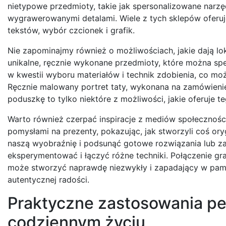
nietypowe przedmioty, takie jak spersonalizowane narz
wygrawerowanymi detalami. Wiele z tych sklepów oferuje
tekstów, wybór czcionek i grafik.
Nie zapominajmy również o możliwościach, jakie dają lo
unikalne, ręcznie wykonane przedmioty, które można sp
w kwestii wyboru materiałów i technik zdobienia, co
Ręcznie malowany portret taty, wykonana na zamówieni
poduszkę to tylko niektóre z możliwości, jakie oferuje 
Warto również czerpać inspiracje z mediów społecznośc
pomysłami na prezenty, pokazując, jak stworzyli coś or
naszą wyobraźnię i podsunąć gotowe rozwiązania lub za
eksperymentować i łączyć różne techniki. Połączenie gr
może stworzyć naprawdę niezwykły i zapadający w pamię
autentycznej radości.
Praktyczne zastosowania p
codziennym życiu