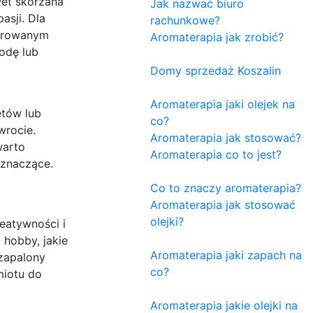
wet skórzana
Jak nazwać biuro
asji. Dla
rachunkowe?
werowanym
Aromaterapia jak zrobić?
odę lub
Domy sprzedaż Koszalin
Aromaterapia jaki olejek na
etów lub
co?
wrocie.
Aromaterapia jak stosować?
warto
Aromaterapia co to jest?
 znaczące.
Co to znaczy aromaterapia?
Aromaterapia jak stosować
olejki?
eatywności i
 hobby, jakie
Aromaterapia jaki zapach na
 zapalony
co?
miotu do
Aromaterapia jakie olejki na