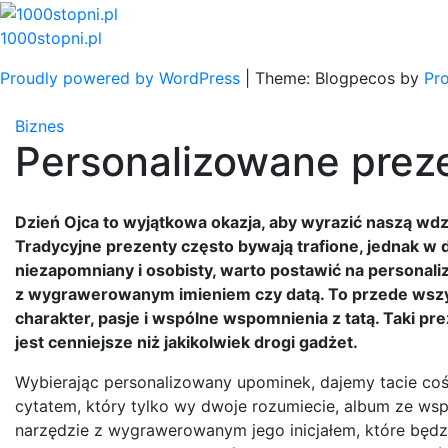
Skip
to
1000stopni.pl
content
Proudly powered by WordPress
|
Theme: Blogpecos by
Pr
Biznes
Personalizowane preze
Dzień Ojca to wyjątkowa okazja, aby wyrazić naszą wd
Tradycyjne prezenty często bywają trafione, jednak w
niezapomniany i osobisty, warto postawić na personaliz
z wygrawerowanym imieniem czy datą. To przede wszy
charakter, pasje i wspólne wspomnienia z tatą. Taki pre
jest cenniejsze niż jakikolwiek drogi gadżet.
Wybierając personalizowany upominek, dajemy tacie coś
cytatem, który tylko wy dwoje rozumiecie, album ze ws
narzędzie z wygrawerowanym jego inicjałem, które będzi