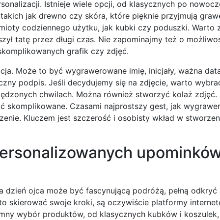
onalizacji. Istnieje wiele opcji, od klasycznych po nowoc
akich jak drewno czy skóra, które pięknie przyjmują graw
dmioty codziennego użytku, jak kubki czy poduszki. Warto 
szył tatę przez długi czas. Nie zapominajmy też o możliwo
skomplikowanych grafik czy zdjęć.
ja. Może to być wygrawerowane imię, inicjały, ważna data,
zny podpis. Jeśli decydujemy się na zdjęcie, warto wybrać
ędzonych chwilach. Można również stworzyć kolaż zdjęć. 
yć skomplikowane. Czasami najprostszy gest, jak wygraw
enie. Kluczem jest szczerość i osobisty wkład w stworze
 personalizowanych upominków
 dzień ojca może być fascynującą podróżą, pełną odkryć 
 skierować swoje kroki, są oczywiście platformy interne
romny wybór produktów, od klasycznych kubków i koszulek,