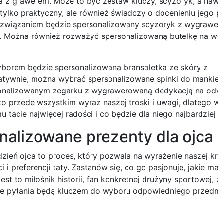
a z grawerem. Może to być zestaw kluczy, scyzoryk, a na
e tylko praktyczny, ale również świadczy o docenieniu jego p
ym rozwiązaniem będzie spersonalizowany scyzoryk z wygra
ą. Można również rozważyć spersonalizowaną butelkę na w
 wyborem będzie spersonalizowana bransoletka ze skóry z
natywnie, można wybrać spersonalizowane spinki do manki
onalizowanym zegarku z wygrawerowaną dedykacją na od
to przede wszystkim wyraz naszej troski i uwagi, dlatego 
 tacie najwięcej radości i co będzie dla niego najbardziej
nalizowane prezenty dla ojca
ień ojca to proces, który pozwala na wyrażenie naszej kr
 preferencji taty. Zastanów się, co go pasjonuje, jakie ma
st to miłośnik historii, fan konkretnej drużyny sportowej,
 te pytania będą kluczem do wyboru odpowiedniego przed