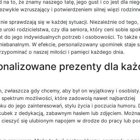
na to, że znamy naszego tatę, jego gust i co jest dla nie
zwykle wzruszający i potwierdzeniem silnej więzi rodzinne
nie sprawdzają się w każdej sytuacji. Niezależnie od tego,
roki rodzicielstwa, czy dla seniora, który ceni sobie spok
t do jego indywidualnych potrzeb i osobowości. To także
niebanalnym. W efekcie, personalizowany upominek staje si
rzypominać o naszej miłości i pamięci każdego dnia.
onalizowane prezenty dla ka
 zwłaszcza gdy chcemy, aby był on wyjątkowy i osobisty.
e spektrum możliwości, które zadowolą nawet najbardziej
 do jego zainteresowań, stylu życia i poczucia humoru. D
kubek z dedykacją, zabawnym hasłem lub zdjęciem. Można
 cieszyć się ulubionym napojem w drodze do pracy lub p