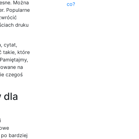
zesne. Można
co?
er. Popularne
zwrócić
ściach druku
 cytat,
 takie, które
Pamiętajmy,
erowane na
nie czegoś
 dla
i
towe
 po bardziej