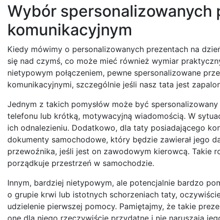
Wybór spersonalizowanych 
komunikacyjnym
Kiedy mówimy o personalizowanych prezentach na dzień
się nad czymś, co może mieć również wymiar praktycz
nietypowym połączeniem, pewne spersonalizowane prze
komunikacyjnymi, szczególnie jeśli nasz tata jest zapa
Jednym z takich pomysłów może być spersonalizowan
telefonu lub krótką, motywacyjną wiadomością. W sytuacj
ich odnalezieniu. Dodatkowo, dla taty posiadającego k
dokumenty samochodowe, który będzie zawierał jego da
przewoźnika, jeśli jest on zawodowym kierowcą. Takie
porządkuje przestrzeń w samochodzie.
Innym, bardziej nietypowym, ale potencjalnie bardzo p
o grupie krwi lub istotnych schorzeniach taty, oczywiśc
udzielenie pierwszej pomocy. Pamiętajmy, że takie prez
one dla niego rzeczywiście przydatne i nie naruszają je