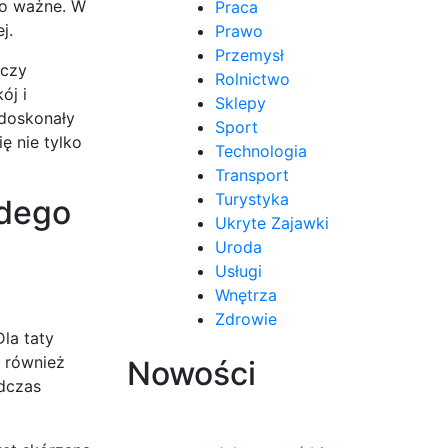
go ważne. W
Praca
j.
Prawo
Przemysł
 czy
Rolnictwo
ój i
Sklepy
 doskonały
Sport
ę nie tylko
Technologia
Transport
Turystyka
żdego
Ukryte Zajawki
Uroda
Usługi
Wnętrza
Zdrowie
la taty
 również
Nowości
odczas