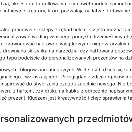
ędzia, akcesoria do grillowania czy nawet modele samoch
 intuicyjne kreatory, które pozwalają na łatwe dodawanie
kalne pracownie i sklepy z rękodziełem. Często można tam
ersonalizować według własnego pomysłu. Rzemieślnicy chę
 może zaowocować naprawdę wyjątkowym i niepowtarzalnym
e drewniana skrzynka na narzędzia, czy haftowana poszew
tego typu podejście do personalizowanych prezentów na dzi
iowych i blogów parentingowych. Wiele osób dzieli się ta
yginalnego i wzruszającego. Przeglądanie zdjęć i opisów 
inspirować do stworzenia czegoś zupełnie nowego. Nie bó
aweru z haftem, czy druku na kubku z odręcznie napisanym 
ć prezent. Kluczem jest kreatywność i chęć sprawienia ta
ersonalizowanych przedmiotó