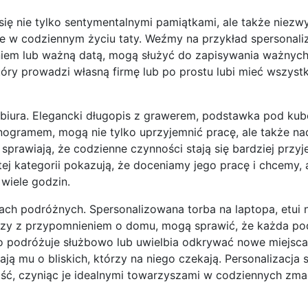
się nie tylko sentymentalnymi pamiątkami, ale także niezw
ce w codziennym życiu taty. Weźmy na przykład spersonal
eniem lub ważną datą, mogą służyć do zapisywania ważnych
który prowadzi własną firmę lub po prostu lubi mieć wszys
biura. Elegancki długopis z grawerem, podstawka pod kub
nogramem, mogą nie tylko uprzyjemnić pracę, ale także na
 sprawiają, że codzienne czynności stają się bardziej przyj
j kategorii pokazują, że doceniamy jego pracę i chcemy, a
wiele godzin.
ch podróżnych. Spersonalizowana torba na laptopa, etui 
czy z przypomnieniem o domu, mogą sprawić, że każda po
sto podróżuje służbowo lub uwielbia odkrywać nowe miejsca,
ją mu o bliskich, którzy na niego czekają. Personalizacja 
ść, czyniąc je idealnymi towarzyszami w codziennych zma