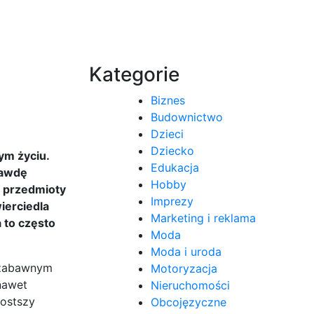
Kategorie
Biznes
Budownictwo
Dzieci
Dziecko
ym życiu.
Edukacja
rawdę
Hobby
o przedmioty
Imprezy
ierciedla
Marketing i reklama
a to często
Moda
Moda i uroda
z zabawnym
Motoryzacja
nawet
Nieruchomości
rostszy
Obcojęzyczne