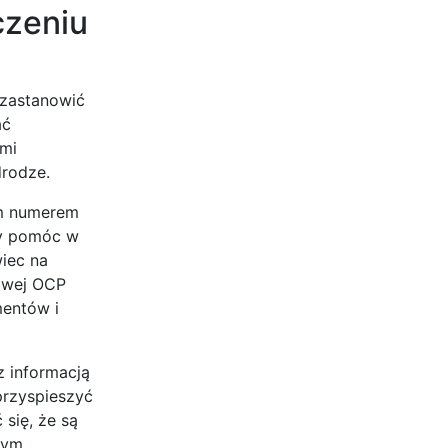
czeniu
 zastanowić
ać
ami
drodze.
m numerem
łby pomóc w
iec na
owej OCP
mentów i
z informacją
przyspieszyć
się, że są
tym