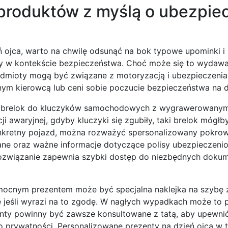
produktów z myślą o ubezpie
 ojca, warto na chwilę odsunąć na bok typowe upominki i
ny w kontekście bezpieczeństwa. Choć może się to wydaw
dmioty mogą być związane z motoryzacją i ubezpieczeni
lonym kierowcą lub ceni sobie poczucie bezpieczeństwa na 
y brelok do kluczyków samochodowych z wygrawerowany
i awaryjnej, gdyby kluczyki się zgubiły, taki brelok móg
onkretny pojazd, można rozważyć spersonalizowany pokrow
ne oraz ważne informacje dotyczące polisy ubezpieczeni
 rozwiązanie zapewnia szybki dostęp do niezbędnych doku
omocnym prezentem może być specjalna naklejka na szybę 
ie jeśli wyrazi na to zgodę. W nagłych wypadkach może to 
enty powinny być zawsze konsultowane z tatą, aby upewnić 
go prywatności. Personalizowane prezenty na dzień ojca w 