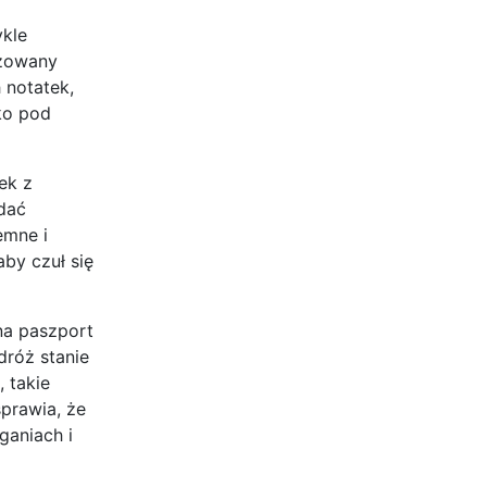
ykle
izowany
 notatek,
tko pod
ek z
dać
emne i
by czuł się
na paszport
dróż stanie
 takie
sprawia, że
ganiach i