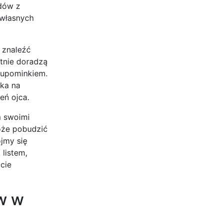
odów z
 własnych
 znaleźć
tnie doradzą
 upominkiem.
ka na
eń ojca.
m swoimi
może pobudzić
jmy się
listem,
cie
w w