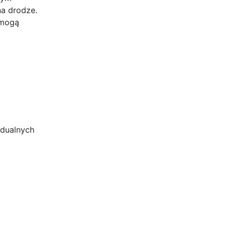
na drodze.
 mogą
idualnych