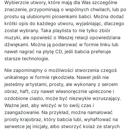
Wybierzcie utwory, które mają dla Was szczególne
znaczenie, przypominają o wspólnych chwilach, lub po
prostu są ulubionymi piosenkami babci. Można dodać
krótki opis do każdego utworu, wyjaśniając, dlaczego
został wybrany. Taka playlista to nie tylko zbiór
muzyki, ale opowieść o Waszej relacji opowiedziana
dźwiękami. Można ją podarować w formie linku lub
nawet nagrać na płytę CD, jeśli babcia preferuje
starsze technologie.
Nie zapominajmy o możliwości stworzenia czegoś
unikalnego w formie rękodzieła. Nawet jeśli nie
jesteśmy artystami, prosty, ale wykonany z sercem
obraz, haft, czy nawet własnoręcznie upieczone i
ozdobione ciasto, może być niezwykle wzruszający.
Ważne jest, aby włożyć w to swój czas i
zaangażowanie. Na przykład, można namalować
prosty krajobraz, który babcia lubi, wyhaftować na
serwetce jej inicjały, albo stworzyć kolaż ze starych