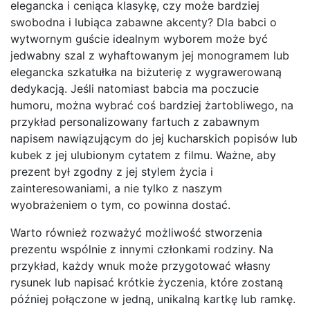
elegancka i ceniąca klasykę, czy może bardziej
swobodna i lubiąca zabawne akcenty? Dla babci o
wytwornym guście idealnym wyborem może być
jedwabny szal z wyhaftowanym jej monogramem lub
elegancka szkatułka na biżuterię z wygrawerowaną
dedykacją. Jeśli natomiast babcia ma poczucie
humoru, można wybrać coś bardziej żartobliwego, na
przykład personalizowany fartuch z zabawnym
napisem nawiązującym do jej kucharskich popisów lub
kubek z jej ulubionym cytatem z filmu. Ważne, aby
prezent był zgodny z jej stylem życia i
zainteresowaniami, a nie tylko z naszym
wyobrażeniem o tym, co powinna dostać.
Warto również rozważyć możliwość stworzenia
prezentu wspólnie z innymi członkami rodziny. Na
przykład, każdy wnuk może przygotować własny
rysunek lub napisać krótkie życzenia, które zostaną
później połączone w jedną, unikalną kartkę lub ramkę.