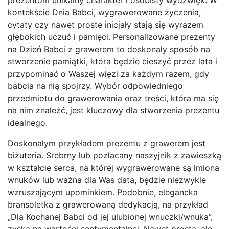
prezentom unikalny charakter i osobisty wydźwięk. W
kontekście Dnia Babci, wygrawerowane życzenia,
cytaty czy nawet proste inicjały stają się wyrazem
głębokich uczuć i pamięci. Personalizowane prezenty
na Dzień Babci z grawerem to doskonały sposób na
stworzenie pamiątki, która będzie cieszyć przez lata i
przypominać o Waszej więzi za każdym razem, gdy
babcia na nią spojrzy. Wybór odpowiedniego
przedmiotu do grawerowania oraz treści, która ma się
na nim znaleźć, jest kluczowy dla stworzenia prezentu
idealnego.
Doskonałym przykładem prezentu z grawerem jest
biżuteria. Srebrny lub pozłacany naszyjnik z zawieszką
w kształcie serca, na której wygrawerowane są imiona
wnuków lub ważna dla Was data, będzie niezwykle
wzruszającym upominkiem. Podobnie, elegancka
bransoletka z grawerowaną dedykacją, na przykład
„Dla Kochanej Babci od jej ulubionej wnuczki/wnuka”,