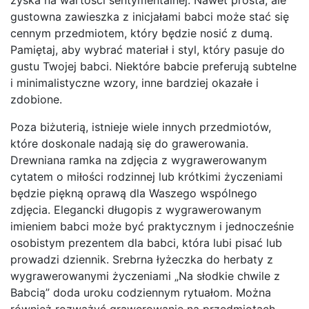
zyska na wartości sentymentalnej. Nawet prosta, ale
gustowna zawieszka z inicjałami babci może stać się
cennym przedmiotem, który będzie nosić z dumą.
Pamiętaj, aby wybrać materiał i styl, który pasuje do
gustu Twojej babci. Niektóre babcie preferują subtelne
i minimalistyczne wzory, inne bardziej okazałe i
zdobione.
Poza biżuterią, istnieje wiele innych przedmiotów,
które doskonale nadają się do grawerowania.
Drewniana ramka na zdjęcia z wygrawerowanym
cytatem o miłości rodzinnej lub krótkimi życzeniami
będzie piękną oprawą dla Waszego wspólnego
zdjęcia. Elegancki długopis z wygrawerowanym
imieniem babci może być praktycznym i jednocześnie
osobistym prezentem dla babci, która lubi pisać lub
prowadzi dziennik. Srebrna łyżeczka do herbaty z
wygrawerowanymi życzeniami „Na słodkie chwile z
Babcią” doda uroku codziennym rytuałom. Można