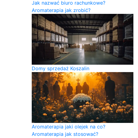
Jak nazwać biuro rachunkowe?
Aromaterapia jak zrobić?
Domy sprzedaż Koszalin
Aromaterapia jaki olejek na co?
Aromaterapia jak stosować?