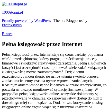
Skip
to
1000stopni.pl
content
Proudly powered by WordPress
|
Theme: Blogpecos by
Profoxstudio
.
Biznes
Pełna księgowość przez Internet
Pełna księgowość przez Internet staje się coraz bardziej popularna
wśród przedsiębiorców, którzy pragną uprościć swoje procesy
finansowe i zwiększyć efektywność zarządzania. Jedną z głównych
korzyści jest oszczędność czasu, ponieważ wiele zadań związanych
z księgowością można zautomatyzować. Dzięki temu
przedsiębiorcy mogą skupić się na rozwijaniu swojego biznesu,
zamiast tracić cenny czas na ręczne wprowadzanie danych.
Kolejnym atutem jest dostępność danych w czasie rzeczywistym, co
pozwala na bieżąco monitorować sytuację finansową firmy. W
przypadku pełnej księgowości online, wszystkie dokumenty są
przechowywane w chmurze, co zapewnia łatwy dostęp do nich z
dowolnego miejsca i urządzenia. Dodatkowo, korzystanie z usług
księgowych online często wiąże się z niższymi kosztami w