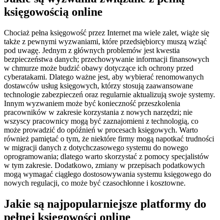
księgowością online
Chociaż pełna księgowość przez Internet ma wiele zalet, wiąże się
także z pewnymi wyzwaniami, które przedsiębiorcy muszą wziąć
pod uwagę. Jednym z głównych problemów jest kwestia
bezpieczeństwa danych; przechowywanie informacji finansowych
w chmurze może budzić obawy dotyczące ich ochrony przed
cyberatakami. Dlatego ważne jest, aby wybierać renomowanych
dostawców usług księgowych, którzy stosują zaawansowane
technologie zabezpieczeń oraz regularnie aktualizują swoje systemy.
Innym wyzwaniem może być konieczność przeszkolenia
pracowników w zakresie korzystania z nowych narzędzi; nie
wszyscy pracownicy mogą być zaznajomieni z technologią, co
może prowadzić do opóźnień w procesach księgowych. Warto
również pamiętać o tym, że niektóre firmy mogą napotkać trudności
w migracji danych z dotychczasowego systemu do nowego
oprogramowania; dlatego warto skorzystać z pomocy specjalistów
w tym zakresie. Dodatkowo, zmiany w przepisach podatkowych
mogą wymagać ciągłego dostosowywania systemu księgowego do
nowych regulacji, co może być czasochłonne i kosztowne.
Jakie są najpopularniejsze platformy do
pełnej księgowości online