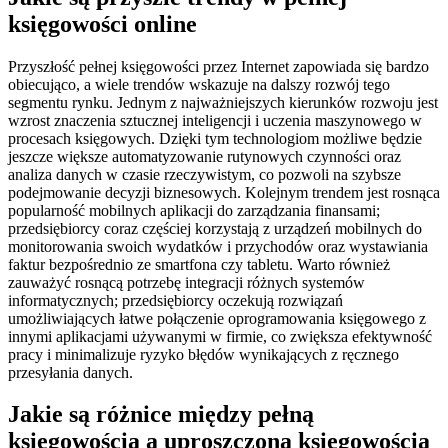
księgowości online
Przyszłość pełnej księgowości przez Internet zapowiada się bardzo
obiecująco, a wiele trendów wskazuje na dalszy rozwój tego
segmentu rynku. Jednym z najważniejszych kierunków rozwoju jest
wzrost znaczenia sztucznej inteligencji i uczenia maszynowego w
procesach księgowych. Dzięki tym technologiom możliwe będzie
jeszcze większe automatyzowanie rutynowych czynności oraz
analiza danych w czasie rzeczywistym, co pozwoli na szybsze
podejmowanie decyzji biznesowych. Kolejnym trendem jest rosnąca
popularność mobilnych aplikacji do zarządzania finansami;
przedsiębiorcy coraz częściej korzystają z urządzeń mobilnych do
monitorowania swoich wydatków i przychodów oraz wystawiania
faktur bezpośrednio ze smartfona czy tabletu. Warto również
zauważyć rosnącą potrzebę integracji różnych systemów
informatycznych; przedsiębiorcy oczekują rozwiązań
umożliwiających łatwe połączenie oprogramowania księgowego z
innymi aplikacjami używanymi w firmie, co zwiększa efektywność
pracy i minimalizuje ryzyko błędów wynikających z ręcznego
przesyłania danych.
Jakie są różnice między pełną
księgowością a uproszczoną księgowością