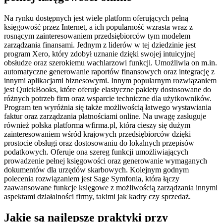
Na rynku dostępnych jest wiele platform oferujących pełną
księgowość przez Internet, a ich popularność wzrasta wraz z
rosnącym zainteresowaniem przedsiębiorców tym modelem
zarządzania finansami. Jednym z liderów w tej dziedzinie jest
program Xero, który zdobył uznanie dzięki swojej intuicyjnej
obsłudze oraz szerokiemu wachlarzowi funkcji. Umożliwia on m.in.
automatyczne generowanie raportów finansowych oraz integrację z
innymi aplikacjami biznesowymi. Innym popularnym rozwiązaniem
jest QuickBooks, które oferuje elastyczne pakiety dostosowane do
różnych potrzeb firm oraz wsparcie techniczne dla użytkowników.
Program ten wyróżnia się także możliwością łatwego wystawiania
faktur oraz zarządzania płatnościami online. Na uwagę zasługuje
również polska platforma wfirma.pl, która cieszy się dużym
zainteresowaniem wśród krajowych przedsiębiorców dzięki
prostocie obsługi oraz dostosowaniu do lokalnych przepisów
podatkowych. Oferuje ona szereg funkcji umożliwiających
prowadzenie pełnej księgowości oraz generowanie wymaganych
dokumentów dla urzędów skarbowych. Kolejnym godnym
polecenia rozwiązaniem jest Sage Symfonia, która łączy
zaawansowane funkcje księgowe z możliwością zarządzania innymi
aspektami działalności firmy, takimi jak kadry czy sprzedaż.
Jakie są najlepsze praktyki przy