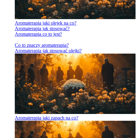
Aromaterapia jaki olejek na co?
Aromaterapia jak stosować?
Aromaterapia co to jest?
Co to znaczy aromaterapia?
Aromaterapia jak stosować olejki?
Aromaterapia jaki zapach na co?