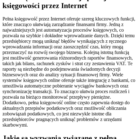
księgowości przez Internet
Pełna księgowość przez Internet oferuje szereg kluczowych funkcji,
które znacząco ułatwiają zarządzanie finansami firmy. Jedną z
najważniejszych jest automatyzacja procesów księgowych, co
pozwala na szybkie i dokładne wprowadzanie danych. Dzięki temu
przedsiębiorcy mogą uniknąć błędów wynikających z ręcznego
wprowadzania informacji oraz zaoszczędzić czas, który mogą
przeznaczyć na rozwój swojego biznesu. Kolejną istotną funkcją
jest możliwość generowania różnorodnych raportów finansowych,
takich jak bilans, rachunek zysków i strat czy zestawienia VAT. Te
raporty są niezbędne do podejmowania świadomych decyzji
biznesowych oraz do analizy sytuacji finansowej firmy. Wiele
systemów księgowych online oferuje także integrację z bankami, co
umożliwia automatyczne pobieranie wyciągów bankowych oraz
synchronizację transakcji. To znacząco ułatwia proces rozliczeń i
pozwala na bieżąco monitorować przepływy pieniężne.
Dodatkowo, pełna księgowość online często zapewnia dostęp do
aktualnych przepisów podatkowych oraz możliwość obliczania
zobowiązań podatkowych, co jest niezwykle istotne dla
przedsiębiorców pragnących uniknąć problemów z urzędami
skarbowymi.
Jakie są wyzwania związane z pełną