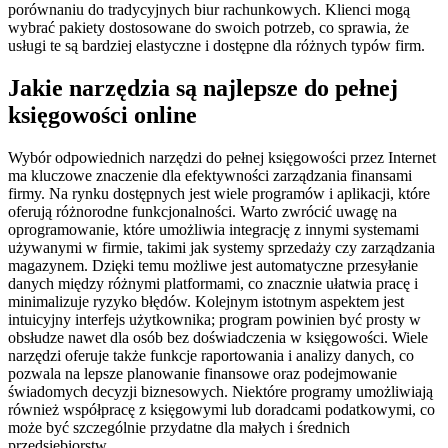
porównaniu do tradycyjnych biur rachunkowych. Klienci mogą
wybrać pakiety dostosowane do swoich potrzeb, co sprawia, że
usługi te są bardziej elastyczne i dostępne dla różnych typów firm.
Jakie narzędzia są najlepsze do pełnej
księgowości online
Wybór odpowiednich narzędzi do pełnej księgowości przez Internet
ma kluczowe znaczenie dla efektywności zarządzania finansami
firmy. Na rynku dostępnych jest wiele programów i aplikacji, które
oferują różnorodne funkcjonalności. Warto zwrócić uwagę na
oprogramowanie, które umożliwia integrację z innymi systemami
używanymi w firmie, takimi jak systemy sprzedaży czy zarządzania
magazynem. Dzięki temu możliwe jest automatyczne przesyłanie
danych między różnymi platformami, co znacznie ułatwia pracę i
minimalizuje ryzyko błędów. Kolejnym istotnym aspektem jest
intuicyjny interfejs użytkownika; program powinien być prosty w
obsłudze nawet dla osób bez doświadczenia w księgowości. Wiele
narzędzi oferuje także funkcje raportowania i analizy danych, co
pozwala na lepsze planowanie finansowe oraz podejmowanie
świadomych decyzji biznesowych. Niektóre programy umożliwiają
również współpracę z księgowymi lub doradcami podatkowymi, co
może być szczególnie przydatne dla małych i średnich
przedsiębiorstw.