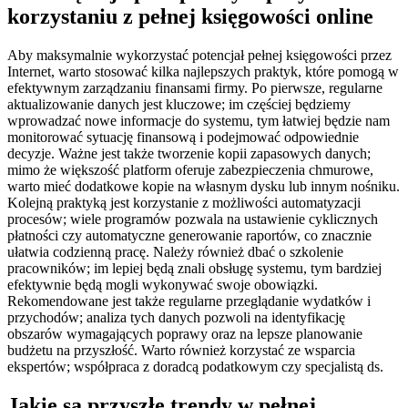
korzystaniu z pełnej księgowości online
Aby maksymalnie wykorzystać potencjał pełnej księgowości przez
Internet, warto stosować kilka najlepszych praktyk, które pomogą w
efektywnym zarządzaniu finansami firmy. Po pierwsze, regularne
aktualizowanie danych jest kluczowe; im częściej będziemy
wprowadzać nowe informacje do systemu, tym łatwiej będzie nam
monitorować sytuację finansową i podejmować odpowiednie
decyzje. Ważne jest także tworzenie kopii zapasowych danych;
mimo że większość platform oferuje zabezpieczenia chmurowe,
warto mieć dodatkowe kopie na własnym dysku lub innym nośniku.
Kolejną praktyką jest korzystanie z możliwości automatyzacji
procesów; wiele programów pozwala na ustawienie cyklicznych
płatności czy automatyczne generowanie raportów, co znacznie
ułatwia codzienną pracę. Należy również dbać o szkolenie
pracowników; im lepiej będą znali obsługę systemu, tym bardziej
efektywnie będą mogli wykonywać swoje obowiązki.
Rekomendowane jest także regularne przeglądanie wydatków i
przychodów; analiza tych danych pozwoli na identyfikację
obszarów wymagających poprawy oraz na lepsze planowanie
budżetu na przyszłość. Warto również korzystać ze wsparcia
ekspertów; współpraca z doradcą podatkowym czy specjalistą ds.
Jakie są przyszłe trendy w pełnej