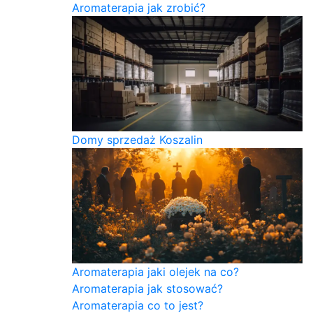
Aromaterapia jak zrobić?
Domy sprzedaż Koszalin
Aromaterapia jaki olejek na co?
Aromaterapia jak stosować?
Aromaterapia co to jest?