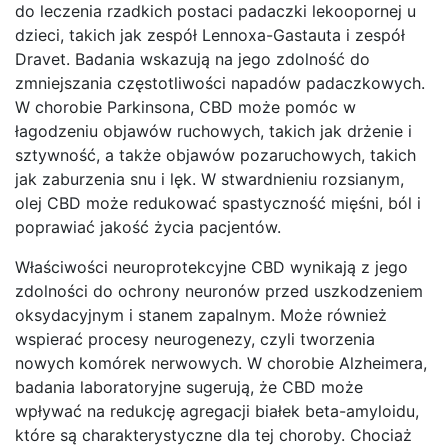
do leczenia rzadkich postaci padaczki lekoopornej u
dzieci, takich jak zespół Lennoxa-Gastauta i zespół
Dravet. Badania wskazują na jego zdolność do
zmniejszania częstotliwości napadów padaczkowych.
W chorobie Parkinsona, CBD może pomóc w
łagodzeniu objawów ruchowych, takich jak drżenie i
sztywność, a także objawów pozaruchowych, takich
jak zaburzenia snu i lęk. W stwardnieniu rozsianym,
olej CBD może redukować spastyczność mięśni, ból i
poprawiać jakość życia pacjentów.
Właściwości neuroprotekcyjne CBD wynikają z jego
zdolności do ochrony neuronów przed uszkodzeniem
oksydacyjnym i stanem zapalnym. Może również
wspierać procesy neurogenezy, czyli tworzenia
nowych komórek nerwowych. W chorobie Alzheimera,
badania laboratoryjne sugerują, że CBD może
wpływać na redukcję agregacji białek beta-amyloidu,
które są charakterystyczne dla tej choroby. Chociaż