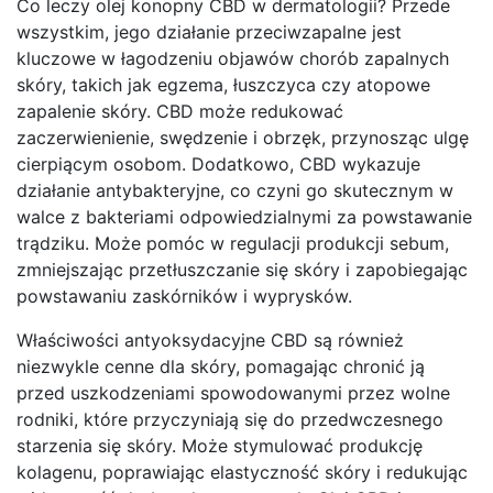
Co leczy olej konopny CBD w dermatologii? Przede
wszystkim, jego działanie przeciwzapalne jest
kluczowe w łagodzeniu objawów chorób zapalnych
skóry, takich jak egzema, łuszczyca czy atopowe
zapalenie skóry. CBD może redukować
zaczerwienienie, swędzenie i obrzęk, przynosząc ulgę
cierpiącym osobom. Dodatkowo, CBD wykazuje
działanie antybakteryjne, co czyni go skutecznym w
walce z bakteriami odpowiedzialnymi za powstawanie
trądziku. Może pomóc w regulacji produkcji sebum,
zmniejszając przetłuszczanie się skóry i zapobiegając
powstawaniu zaskórników i wyprysków.
Właściwości antyoksydacyjne CBD są również
niezwykle cenne dla skóry, pomagając chronić ją
przed uszkodzeniami spowodowanymi przez wolne
rodniki, które przyczyniają się do przedwczesnego
starzenia się skóry. Może stymulować produkcję
kolagenu, poprawiając elastyczność skóry i redukując