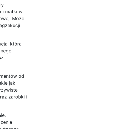
ty
 i matki w
dowej. Może
 egzekucji
cja, która
lonego
sz
limentów od
kie jak
czywiste
az zarobki i
ie.
czenie
kuteczne.