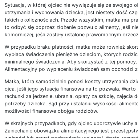
Sytuacja, w której ojciec nie wywiązuje się ze swojego
utrzymania i wychowania dziecka, jest niestety dość cz
takich okolicznościach. Przede wszystkim, matka ma p
to odbyć się poprzez złożenie pozwu o alimenty, jeśli ni
komorniczej, jeśli zostały ustalone prawomocnym orzec
W przypadku braku płatności, matka może również skorz
wypłaca świadczenia pieniężne dzieciom, których rodzice
minimalnego świadczenia. Aby skorzystać z tej pomocy, 
Alimentacyjny po wypłaceniu świadczeń sam dochodzi zw
Matka, która samodzielnie ponosi koszty utrzymania dz
ojca, jeśli jego sytuacja finansowa na to pozwala. Wart
rachunki za jedzenie, ubrania, opłaty za szkołę, zajęc
potrzeby dziecka. Sąd przy ustalaniu wysokości aliment
możliwości finansowe obojga rodziców.
W skrajnych przypadkach, gdy ojciec uporczywie uchyla
Zaniechanie obowiązku alimentacyjnego jest przestępst
wolności lub nawet pozbawienie wolności. Warto rozważyć