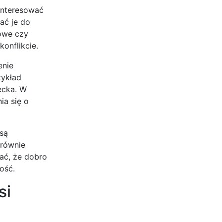
interesować
ać je do
towe czy
onflikcie.
enie
zykład
ecka. W
ia się o
 są
 równie
ać, że dobro
ość.
si