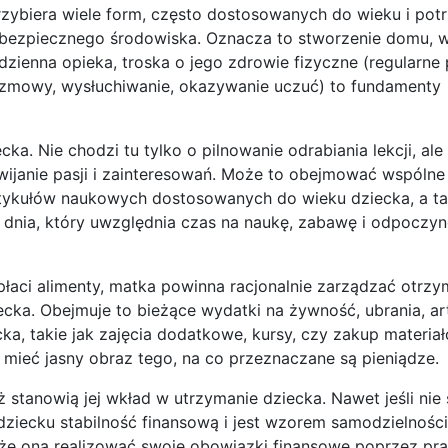
biera wiele form, często dostosowanych do wieku i potr
i bezpiecznego środowiska. Oznacza to stworzenie domu, 
zienna opieka, troska o jego zdrowie fizyczne (regularne p
rozmowy, wysłuchiwanie, okazywanie uczuć) to fundamenty
a. Nie chodzi tu tylko o pilnowanie odrabiania lekcji, ale
wijanie pasji i zainteresowań. Może to obejmować wspólne
rtykułów naukowych dostosowanych do wieku dziecka, a t
nia, który uwzględnia czas na naukę, zabawę i odpoczyne
płaci alimenty, matka powinna racjonalnie zarządzać otrz
ecka. Obejmuje to bieżące wydatki na żywność, ubrania, ar
cka, takie jak zajęcia dodatkowe, kursy, czy zakup materia
mieć jasny obraz tego, na co przeznaczane są pieniądze.
 stanowią jej wkład w utrzymanie dziecka. Nawet jeśli nie
iecku stabilność finansową i jest wzorem samodzielności.
może ona realizować swoje obowiązki finansowe poprzez pr