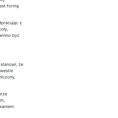
est formą
łpracując z
oły,
owinno być
 stanowi, że
kwestie
niczony,
arze
em,
waniem.