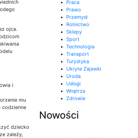
wiednich
Praca
łodego
Prawo
Przemysł
Rolnictwo
z ojca.
Sklepy
rodzicom
Sport
zekiwania
Technologia
odelu
Transport
Turystyka
Ukryte Zajawki
Uroda
Usługi
owia i
Wnętrza
Zdrowie
worzenie mu
o codzienne
Nowości
czyć dziecko
ze zależy,