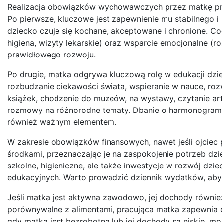
Realizacja obowiązków wychowawczych przez matkę przy
Po pierwsze, kluczowe jest zapewnienie mu stabilnego 
dziecko czuje się kochane, akceptowane i chronione. Cod
higiena, wizyty lekarskie) oraz wsparcie emocjonalne (
prawidłowego rozwoju.
Po drugie, matka odgrywa kluczową rolę w edukacji dzieck
rozbudzanie ciekawości świata, wspieranie w nauce, roz
książek, chodzenie do muzeów, na wystawy, czytanie a
rozmowy na różnorodne tematy. Dbanie o harmonogram d
również ważnym elementem.
W zakresie obowiązków finansowych, nawet jeśli ojciec 
środkami, przeznaczając je na zaspokojenie potrzeb dzi
szkolne, higieniczne, ale także inwestycje w rozwój dzie
edukacyjnych. Warto prowadzić dziennik wydatków, aby 
Jeśli matka jest aktywna zawodowo, jej dochody również
porównywalne z alimentami, pracująca matka zapewnia dz
gdy matka jest bezrobotna lub jej dochody są niskie, 