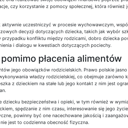
je, czy korzystanie z pomocy społecznej, która również j
ek aktywnie uczestniczyć w procesie wychowawczym, wspó
zowych decyzji dotyczących dziecka, takich jak wybór szk
 przypadku konfliktu między rodzicami, dobro dziecka p
enia i dialogu w kwestiach dotyczących pociechy.
a pomimo płacenia alimentów
entów jego obowiązków rodzicielskich. Prawo polskie jasno
wykonywania władzy rodzicielskiej, co obejmuje zarówno 
szka z dzieckiem na stałe lub jego kontakt z nim jest ogra
an.
 dziecku bezpieczeństwa i opieki, w tym również w wymi
ckiem, spędzanie z nim czasu, interesowanie się jego życi
dyczne, powinny być one nacechowane jakością i zaangażo
 nie jest to codzienna obecność fizyczna.