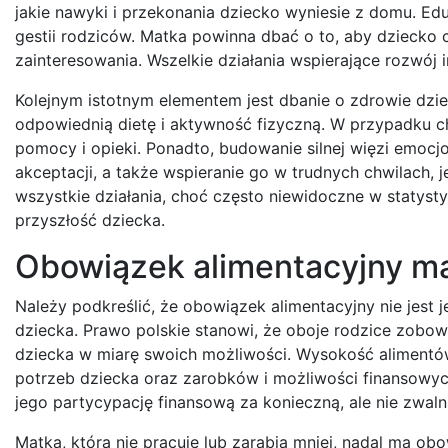
jakie nawyki i przekonania dziecko wyniesie z domu. Edu
gestii rodziców. Matka powinna dbać o to, aby dziecko ch
zainteresowania. Wszelkie działania wspierające rozwój i
Kolejnym istotnym elementem jest dbanie o zdrowie dziec
odpowiednią dietę i aktywność fizyczną. W przypadku ch
pomocy i opieki. Ponadto, budowanie silnej więzi emocj
akceptacji, a także wspieranie go w trudnych chwilach,
wszystkie działania, choć często niewidoczne w statys
przyszłość dziecka.
Obowiązek alimentacyjny mat
Należy podkreślić, że obowiązek alimentacyjny nie jest j
dziecka. Prawo polskie stanowi, że oboje rodzice zobo
dziecka w miarę swoich możliwości. Wysokość alimentów
potrzeb dziecka oraz zarobków i możliwości finansowych 
jego partycypację finansową za konieczną, ale nie zwaln
Matka, która nie pracuje lub zarabia mniej, nadal ma o