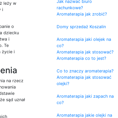
Jak nazwać biuro
ż leży w
rachunkowe?
 i
Aromaterapia jak zrobić?
banie o
Domy sprzedaż Koszalin
a dziecku
twa i
Aromaterapia jaki olejek na
o. Te
co?
życie i
Aromaterapia jak stosować?
Aromaterapia co to jest?
zenia
Co to znaczy aromaterapia?
Aromaterapia jak stosować
nia na rzecz
olejki?
chowania
dstawie
Aromaterapia jaki zapach na
 że sąd uznał
co?
Aromaterapia jakie olejki na
oich