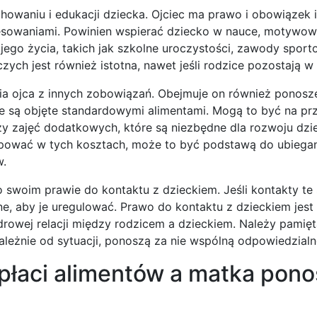
owaniu i edukacji dziecka. Ojciec ma prawo i obowiązek 
resowaniami. Powinien wspierać dziecko w nauce, motywow
jego życia, takich jak szkolne uroczystości, zawody spor
h jest również istotna, nawet jeśli rodzice pozostają w k
ia ojca z innych zobowiązań. Obejmuje on również ponosz
e są objęte standardowymi alimentami. Mogą to być na pr
czy zajęć dodatkowych, które są niezbędne dla rozwoju dzi
ycypować w tych kosztach, może to być podstawą do ubiegan
w.
 o swoim prawie do kontaktu z dzieckiem. Jeśli kontakty te
ne, aby je uregulować. Prawo do kontaktu z dzieckiem jest
rowej relacji między rodzicem a dzieckiem. Należy pamięt
zależnie od sytuacji, ponoszą za nie wspólną odpowiedzialn
 płaci alimentów a matka pono