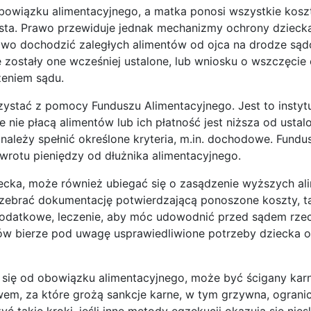
 obowiązku alimentacyjnego, a matka ponosi wszystkie kosz
ęsta. Prawo przewiduje jednak mechanizmy ochrony dziecka
rawo dochodzić zaległych alimentów od ojca na drodze są
e zostały one wcześniej ustalone, lub wniosku o wszczęcie
zeniem sądu.
ystać z pomocy Funduszu Alimentacyjnego. Jest to instytu
 nie płacą alimentów lub ich płatność jest niższa od usta
należy spełnić określone kryteria, m.in. dochodowe. Fundu
rotu pieniędzy od dłużnika alimentacyjnego.
iecka, może również ubiegać się o zasądzenie wyższych a
o zebrać dokumentację potwierdzającą ponoszone koszty, ta
ia dodatkowe, leczenie, aby móc udowodnić przed sądem rze
ów bierze pod uwagę usprawiedliwione potrzeby dziecka or
 się od obowiązku alimentacyjnego, może być ścigany karn
wem, za które grożą sankcje karne, w tym grzywna, ograni
 takie kroki, jeśli inne metody egzekucji okazują się nies