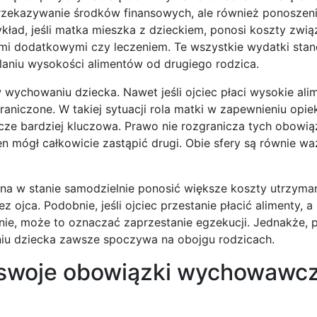
przekazywanie środków finansowych, ale również ponoszen
ład, jeśli matka mieszka z dzieckiem, ponosi koszty zwią
mi dodatkowymi czy leczeniem. Te wszystkie wydatki stano
laniu wysokości alimentów od drugiego rodzica.
wychowaniu dziecka. Nawet jeśli ojciec płaci wysokie alim
iczone. W takiej sytuacji rola matki w zapewnieniu opieki
zcze bardziej kluczowa. Prawo nie rozgranicza tych obowią
n mógł całkowicie zastąpić drugi. Obie sfery są równie wa
 ona w stanie samodzielnie ponosić większe koszty utrzyma
jca. Podobnie, jeśli ojciec przestanie płacić alimenty, a
nie, może to oznaczać zaprzestanie egzekucji. Jednakże
iu dziecka zawsze spoczywa na obojgu rodzicach.
 swoje obowiązki wychowawcz