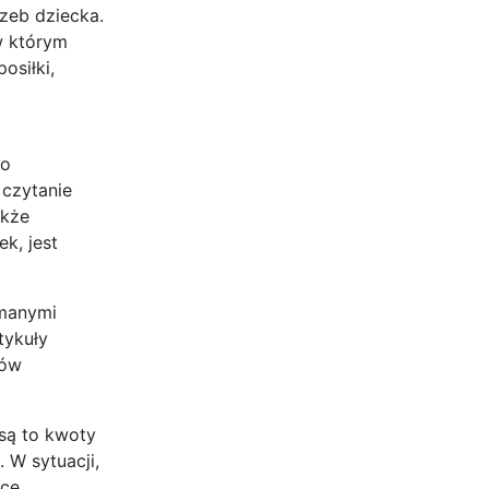
zeb dziecka.
w którym
osiłki,
 o
 czytanie
akże
k, jest
ymanymi
tykuły
łów
 są to kwoty
 W sytuacji,
acę