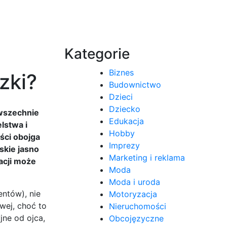
Kategorie
Biznes
zki?
Budownictwo
Dzieci
Dziecko
owszechnie
Edukacja
lstwa i
Hobby
ści obojga
Imprezy
skie jasno
Marketing i reklama
acji może
Moda
Moda i uroda
entów), nie
Motoryzacja
wej, choć to
Nieruchomości
jne od ojca,
Obcojęzyczne