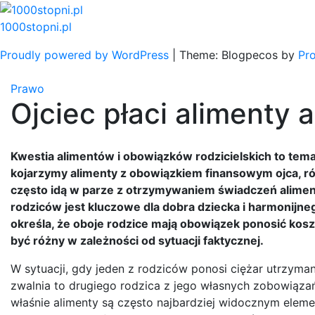
Skip
to
1000stopni.pl
content
Proudly powered by WordPress
|
Theme: Blogpecos by
Pr
Prawo
Ojciec płaci alimenty 
Kwestia alimentów i obowiązków rodzicielskich to tem
kojarzymy alimenty z obowiązkiem finansowym ojca, równ
często idą w parze z otrzymywaniem świadczeń alimen
rodziców jest kluczowe dla dobra dziecka i harmonijneg
określa, że oboje rodzice mają obowiązek ponosić kosz
być różny w zależności od sytuacji faktycznej.
W sytuacji, gdy jeden z rodziców ponosi ciężar utrzyma
zwalnia to drugiego rodzica z jego własnych zobowiązań.
właśnie alimenty są często najbardziej widocznym eleme