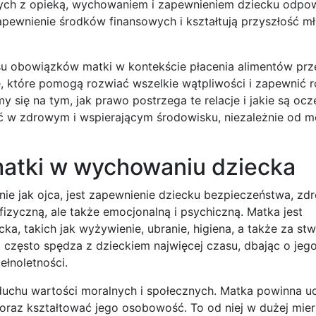
ch z opieką, wychowaniem i zapewnieniem dziecku odpo
pewnienie środków finansowych i kształtują przyszłość m
u obowiązków matki w kontekście płacenia alimentów prze
, które pomogą rozwiać wszelkie wątpliwości i zapewnić 
 się na tym, jak prawo postrzega te relacje i jakie są oc
 w zdrowym i wspierającym środowisku, niezależnie od m
matki w wychowaniu dziecka
 jak ojca, jest zapewnienie dziecku bezpieczeństwa, zdr
izyczną, ale także emocjonalną i psychiczną. Matka jest
a, takich jak wyżywienie, ubranie, higiena, a także za st
często spędza z dzieckiem najwięcej czasu, dbając o jeg
ełnoletności.
uchu wartości moralnych i społecznych. Matka powinna u
oraz kształtować jego osobowość. To od niej w dużej mier