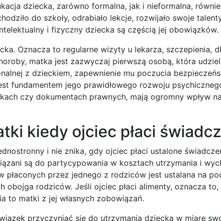
kacja dziecka, zarówno formalna, jak i nieformalna, równie
odziło do szkoły, odrabiało lekcje, rozwijało swoje talenty
ntelektualny i fizyczny dziecka są częścią jej obowiązków.
ka. Oznacza to regularne wizyty u lekarza, szczepienia, d
oroby, matka jest zazwyczaj pierwszą osobą, która udziel
onalnej z dzieckiem, zapewnienie mu poczucia bezpieczeńs
 jest fundamentem jego prawidłowego rozwoju psychiczneg
tykach czy dokumentach prawnych, mają ogromny wpływ na 
ki kiedy ojciec płaci świadc
ednostronny i nie znika, gdy ojciec płaci ustalone świadcze
wiązani są do partycypowania w kosztach utrzymania i wy
 płaconych przez jednego z rodziców jest ustalana na po
obojga rodziców. Jeśli ojciec płaci alimenty, oznacza to,
ia to matki z jej własnych zobowiązań.
bowiązek przyczyniać się do utrzymania dziecka w miarę sw