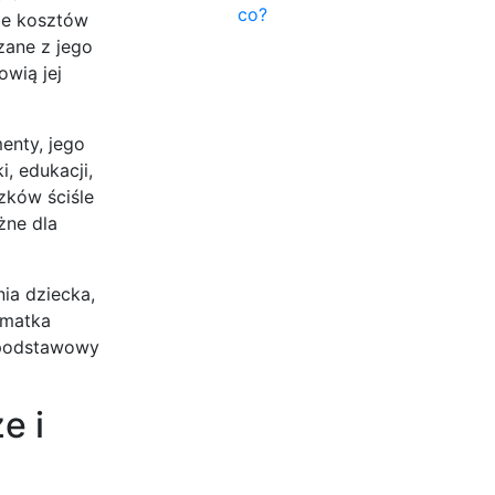
co?
ie kosztów
zane z jego
wią jej
enty, jego
, edukacji,
zków ściśle
żne dla
nia dziecka,
 matka
, podstawowy
e i