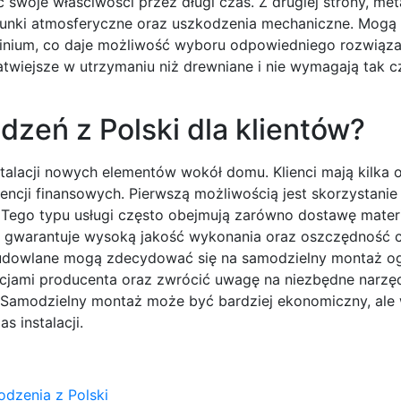
 swoje właściwości przez długi czas. Z drugiej strony, me
arunki atmosferyczne oraz uszkodzenia mechaniczne. Mogą
uminium, co daje możliwość wyboru odpowiedniego rozwiąza
atwiejsze w utrzymaniu niż drewniane i nie wymagają tak c
dzeń z Polski dla klientów?
alacji nowych elementów wokół domu. Klienci mają kilka o
ncji finansowych. Pierwszą możliwością jest skorzystanie 
 Tego typu usługi często obejmują zarówno dostawę materia
o gwarantuje wysoką jakość wykonania oraz oszczędność c
i budowlane mogą zdecydować się na samodzielny montaż o
kcjami producenta oraz zwrócić uwagę na niezbędne narzęd
 Samodzielny montaż może być bardziej ekonomiczny, ale 
 instalacji.
odzenia z Polski