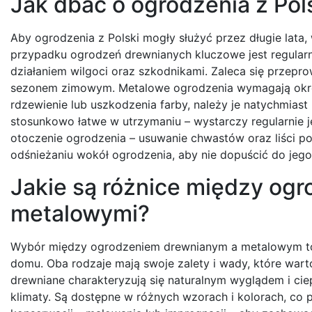
Jak dbać o ogrodzenia z Pols
Aby ogrodzenia z Polski mogły służyć przez długie lata,
przypadku ogrodzeń drewnianych kluczowe jest regularn
działaniem wilgoci oraz szkodnikami. Zaleca się przepro
sezonem zimowym. Metalowe ogrodzenia wymagają okre
rdzewienie lub uszkodzenia farby, należy je natychmia
stosunkowo łatwe w utrzymaniu – wystarczy regularnie j
otoczenie ogrodzenia – usuwanie chwastów oraz liści p
odśnieżaniu wokół ogrodzenia, aby nie dopuścić do jeg
Jakie są różnice między og
metalowymi?
Wybór między ogrodzeniem drewnianym a metalowym to j
domu. Oba rodzaje mają swoje zalety i wady, które war
drewniane charakteryzują się naturalnym wyglądem i ciep
klimaty. Są dostępne w różnych wzorach i kolorach, co