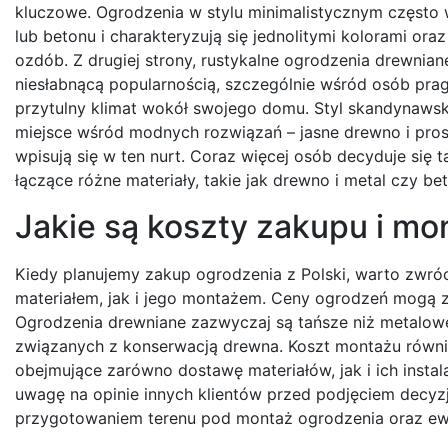
kluczowe. Ogrodzenia w stylu minimalistycznym często
lub betonu i charakteryzują się jednolitymi kolorami or
ozdób. Z drugiej strony, rustykalne ogrodzenia drewniane
niesłabnącą popularnością, szczególnie wśród osób pr
przytulny klimat wokół swojego domu. Styl skandynaws
miejsce wśród modnych rozwiązań – jasne drewno i pros
wpisują się w ten nurt. Coraz więcej osób decyduje się 
łączące różne materiały, takie jak drewno i metal czy be
Jakie są koszty zakupu i mo
Kiedy planujemy zakup ogrodzenia z Polski, warto zw
materiałem, jak i jego montażem. Ceny ogrodzeń mogą zn
Ogrodzenia drewniane zazwyczaj są tańsze niż metalow
związanych z konserwacją drewna. Koszt montażu równie
obejmujące zarówno dostawę materiałów, jak i ich inst
uwagę na opinie innych klientów przed podjęciem decyz
przygotowaniem terenu pod montaż ogrodzenia oraz ew