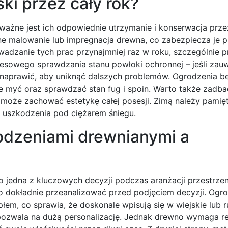
ki przez cały rok?
 ważne jest ich odpowiednie utrzymanie i konserwacja prze
e malowanie lub impregnacja drewna, co zabezpiecza je 
wadzanie tych prac przynajmniej raz w roku, szczególnie 
sowego sprawdzania stanu powłoki ochronnej – jeśli za
st naprawić, aby uniknąć dalszych problemów. Ogrodzenia 
e myć oraz sprawdzać stan fug i spoin. Warto także zadba
omoże zachować estetykę całej posesji. Zimą należy pamię
o uszkodzenia pod ciężarem śniegu.
rodzeniami drewnianymi a
edna z kluczowych decyzji podczas aranżacji przestrzen
to dokładnie przeanalizować przed podjęciem decyzji. Ogr
łem, co sprawia, że doskonale wpisują się w wiejskie lub r
 pozwala na dużą personalizację. Jednak drewno wymaga re