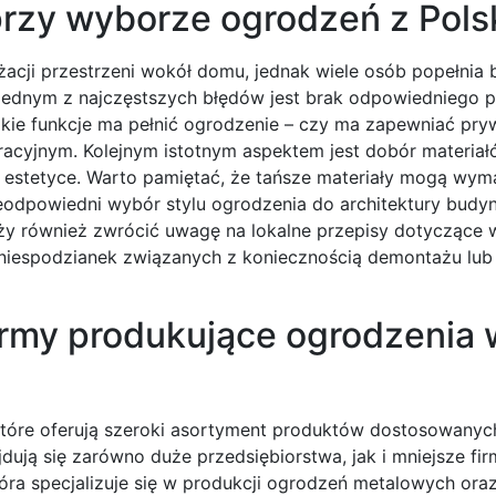
przy wyborze ogrodzeń z Pols
cji przestrzeni wokół domu, jednak wiele osób popełnia b
Jednym z najczęstszych błędów jest brak odpowiedniego p
akie funkcje ma pełnić ogrodzenie – czy ma zapewniać pry
acyjnym. Kolejnym istotnym aspektem jest dobór materiał
ci i estetyce. Warto pamiętać, że tańsze materiały mogą wy
ieodpowiedni wybór stylu ogrodzenia do architektury bud
ży również zwrócić uwagę na lokalne przepisy dotyczące 
h niespodzianek związanych z koniecznością demontażu lu
firmy produkujące ogrodzenia 
 które oferują szeroki asortyment produktów dostosowanyc
ują się zarówno duże przedsiębiorstwa, jak i mniejsze fi
óra specjalizuje się w produkcji ogrodzeń metalowych oraz 