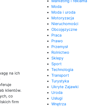
Marketing i reklama
Moda
Moda i uroda
Motoryzacja
Nieruchomości
Obcojęzyczne
Praca
Prawo
Przemysł
Rolnictwo
Sklepy
Sport
Technologia
wagę na ich
Transport
e
Turystyka
oferuje
Ukryte Zajawki
b klientów.
Uroda
ych, co
Usługi
skich firm
Wnętrza