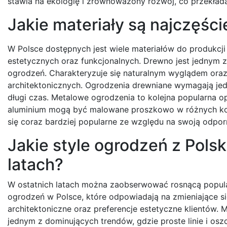
stawia na ekologię i zrównoważony rozwój, co przekłada
Jakie materiały są najczęśc
W Polsce dostępnych jest wiele materiałów do produkcji
estetycznych oraz funkcjonalnych. Drewno jest jednym
ogrodzeń. Charakteryzuje się naturalnym wyglądem ora
architektonicznych. Ogrodzenia drewniane wymagają jed
długi czas. Metalowe ogrodzenia to kolejna popularna op
aluminium mogą być malowane proszkowo w różnych kolor
się coraz bardziej popularne ze względu na swoją odpor
Jakie style ogrodzeń z Polsk
latach?
W ostatnich latach można zaobserwować rosnącą popul
ogrodzeń w Polsce, które odpowiadają na zmieniające si
architektoniczne oraz preferencje estetyczne klientów. M
jednym z dominujących trendów, gdzie proste linie i os