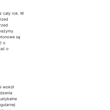
z cały rok. W
przed
przed
uważymy
betonowe są
ć o
tać o
i wokół
odzenia
ustykalne
gularnej