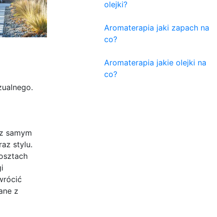
olejki?
Aromaterapia jaki zapach na
co?
Aromaterapia jakie olejki na
co?
zualnego.
 z samym
az stylu.
osztach
i
wrócić
ane z