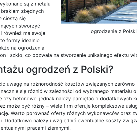
 wykonane są z metalu
az brakiem zbędnych
 cieszą się
agnących stworzyć
ogrodzenie z Polski
ki również ma swoje
te formy idealnie
także na ogrodzenia
ton i szkło, co pozwala na stworzenie unikalnego efektu wi
ntażu ogrodzeń z Polski?
rócić uwagę na różnorodność kosztów związanych zarówno
acznie się różnić w zależności od wybranego materiału or
e czy betonowe, jednak należy pamiętać o dodatkowych k
ż może być różny – wiele firm oferuje kompleksowe usług
alację. Warto porównać oferty różnych wykonawców oraz z
ji. Dodatkowo należy uwzględnić ewentualne koszty związ
entualnymi pracami ziemnymi.