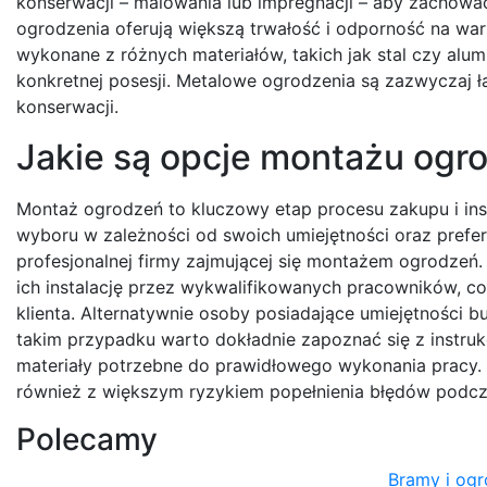
konserwacji – malowania lub impregnacji – aby zachować
ogrodzenia oferują większą trwałość i odporność na w
wykonane z różnych materiałów, takich jak stal czy al
konkretnej posesji. Metalowe ogrodzenia są zazwyczaj ł
konserwacji.
Jakie są opcje montażu ogro
Montaż ogrodzeń to kluczowy etap procesu zakupu i inst
wyboru w zależności od swoich umiejętności oraz prefere
profesjonalnej firmy zajmującej się montażem ogrodzeń.
ich instalację przez wykwalifikowanych pracowników, c
klienta. Alternatywnie osoby posiadające umiejętnośc
takim przypadku warto dokładnie zapoznać się z instru
materiały potrzebne do prawidłowego wykonania pracy.
również z większym ryzykiem popełnienia błędów podczas
Polecamy
Bramy i ogr