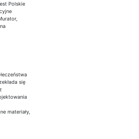
st Polskie
cyjne
urator,
żna
ołeczeństwa
zekłada się
z
ojektowania
ne materiały,