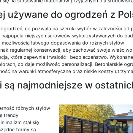
 się na stosowanie materiałów przyjaznych dla środowiska
iej używane do ogrodzeń z Pol
 ogrodzeń, co pozwala na szeroki wybór w zależności od p
 z najpopularniejszych surowców wykorzystywanych do bu
z możliwością łatwego dopasowania do różnych stylów
nak regularnej konserwacji, aby zachować swoje właściwo
cja, która zapewnia trwałość i bezpieczeństwo. Wykonane z
ach, co daje możliwość personalizacji. Betoniarskie ogr
ność na warunki atmosferyczne oraz niskie koszty utrzyma
i są najmodniejsze w ostatnic
arność różnych stylów
ę trendy
inimalizm stał się
zczędne formy są