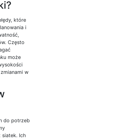
ki?
łędy, które
lanowania i
watność,
ów. Często
magać
ynku może
wysokości
b zmianami w
w
h do potrzeb
rmy
siatek. Ich