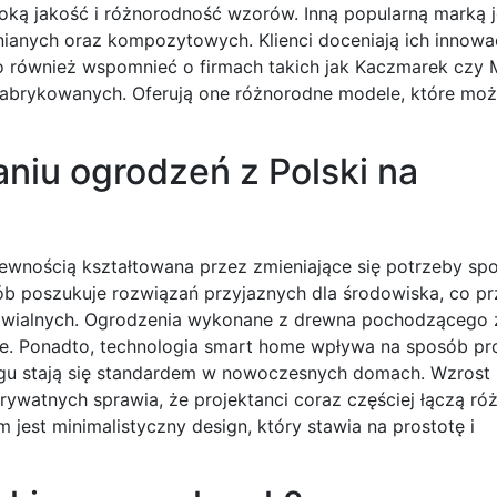
ką jakość i różnorodność wzorów. Inną popularną marką je
ianych oraz kompozytowych. Klienci doceniają ich innowa
o również wspomnieć o firmach takich jak Kaczmarek czy M
efabrykowanych. Oferują one różnorodne modele, które mo
aniu ogrodzeń z Polski na
ewnością kształtowana przez zmieniające się potrzeby sp
b poszukuje rozwiązań przyjaznych dla środowiska, co pr
nawialnych. Ogrodzenia wykonane z drewna pochodzącego 
ane. Ponadto, technologia smart home wpływa na sposób pr
gu stają się standardem w nowoczesnych domach. Wzrost
rywatnych sprawia, że projektanci coraz częściej łączą róż
jest minimalistyczny design, który stawia na prostotę i