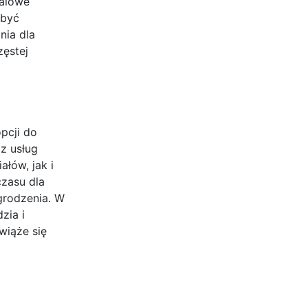
talowe
 być
nia dla
zęstej
pcji do
z usług
łów, jak i
zasu dla
grodzenia. W
zia i
wiąże się