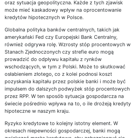
oraz sytuacja geopolityczna. Każde z tych zjawisk
może mieć kaskadowy wpływ na oprocentowanie
kredytów hipotecznych w Polsce.
Globalna polityka banków centralnych, takich jak
amerykański Fed czy Europejski Bank Centralny,
również odgrywa rolę. Wzrosty stóp procentowych w
Stanach Zjednoczonych czy strefie euro mogą
prowadzić do odpływu kapitału z rynków
wschodzących, w tym z Polski. Może to skutkować
osłabieniem złotego, co z kolei podnosi koszt
pozyskania kapitału przez polskie banki i może być
impulsem do dalszych podwyżek stóp procentowych
przez RPP. W ten sposób sytuacja gospodarcza na
świecie pośrednio wpływa na to, o ile drożeją kredyty
hipoteczne w naszym kraju.
Ryzyko kredytowe to kolejny istotny element. W
okresach niepewności gospodarczej, banki mogą
zwiększać marże kredytowe, aby zabezpieczyć się