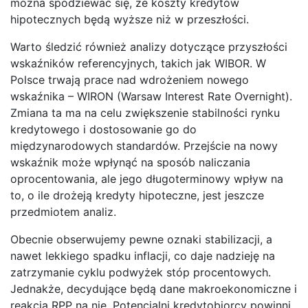
można spodziewać się, że koszty kredytów
hipotecznych będą wyższe niż w przeszłości.
Warto śledzić również analizy dotyczące przyszłości
wskaźników referencyjnych, takich jak WIBOR. W
Polsce trwają prace nad wdrożeniem nowego
wskaźnika – WIRON (Warsaw Interest Rate Overnight).
Zmiana ta ma na celu zwiększenie stabilności rynku
kredytowego i dostosowanie go do
międzynarodowych standardów. Przejście na nowy
wskaźnik może wpłynąć na sposób naliczania
oprocentowania, ale jego długoterminowy wpływ na
to, o ile drożeją kredyty hipoteczne, jest jeszcze
przedmiotem analiz.
Obecnie obserwujemy pewne oznaki stabilizacji, a
nawet lekkiego spadku inflacji, co daje nadzieję na
zatrzymanie cyklu podwyżek stóp procentowych.
Jednakże, decydujące będą dane makroekonomiczne i
reakcja RPP na nie. Potencjalni kredytobiorcy powinni