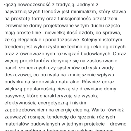
łączą nowoczesność z tradycją. Jednym z
najważniejszych trendów jest minimalizm, który stawia
na prostotę formy oraz funkcjonalność przestrzeni.
Drewniane domy projektowane w tym duchu często
mają proste linie i niewielką ilość ozdób, co sprawia,
że są eleganckie i ponadczasowe. Kolejnym istotnym
trendem jest wykorzystanie technologii ekologicznych
oraz zrównoważonych rozwiązań budowlanych. Coraz
więcej projektantów decyduje się na zastosowanie
paneli słonecznych czy systemów odzysku wody
deszczowej, co pozwala na zmniejszenie wpływu
budynku na środowisko naturalne. Również coraz
większą popularnością cieszą się drewniane domy
pasywne, które charakteryzują się wysoką
efektywnością energetyczną i niskim
zapotrzebowaniem na energię cieplną. Warto również
zauważyć rosnącą tendencję do łączenia różnych
materiałów budowlanych w jednym projekcie – drewno
często współgra z betonem czy szkłem, tworząc