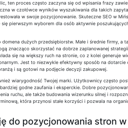
, ten proces często zaczyna się od wpisania frazy zawie
doczna w czołówce wyników wyszukiwania dla takich zapytań
inwestowała w swoje pozycjonowanie. Skuteczne SEO w Miń
e się pierwszym wyborem dla osób aktywnie poszukujących
o domena dużych przedsiębiorstw. Małe i średnie firmy, a 
ą znacząco skorzystać na dobrze zaplanowanej strategii
a się na większy ruch na stronie, co z kolei generuje wi
onarnym. Jest to niezwykle efektywny sposób na dotarcie
ranżą i są gotowi na podjęcie decyzji zakupowej.
wnież wiarygodność Twojej marki. Użytkownicy często pos
o bardziej godne zaufania i eksperckie. Dobre pozycjonowa
nia ruchu, ale także budowania wizerunku silnej i rozpoz
erminową, która przynosi stałe korzyści i pozwala na organ
ję do pozycjonowania stron w