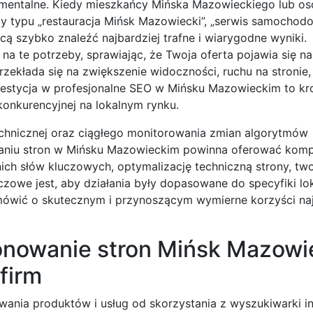
amentalne. Kiedy mieszkańcy Mińska Mazowieckiego lub o
zy typu „restauracja Mińsk Mazowiecki”, „serwis samochod
ą szybko znaleźć najbardziej trafne i wiarygodne wyniki.
a te potrzeby, sprawiając, że Twoja oferta pojawia się n
ekłada się na zwiększenie widoczności, ruchu na stronie,
Inwestycja w profesjonalne SEO w Mińsku Mazowieckim to k
konkurencyjnej na lokalnym rynku.
chnicznej oraz ciągłego monitorowania zmian algorytmów
owaniu stron w Mińsku Mazowieckim powinna oferować kom
nich słów kluczowych, optymalizację techniczną strony, tw
czowe jest, aby działania były dopasowane do specyfiki lo
 mówić o skutecznym i przynoszącym wymierne korzyści na
onowanie stron Mińsk Mazowi
 firm
nia produktów i usług od skorzystania z wyszukiwarki in