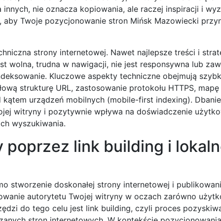
 innych, nie oznacza kopiowania, ale raczej inspiracji i wy
t, aby Twoje pozycjonowanie stron Mińsk Mazowiecki przyn
chniczna strony internetowej. Nawet najlepsze treści i strat
jest wolna, trudna w nawigacji, nie jest responsywna lub zaw
 indeksowanie. Kluczowe aspekty techniczne obejmują szyb
dłową strukturę URL, zastosowanie protokołu HTTPS, mapę
od kątem urządzeń mobilnych (mobile-first indexing). Dbanie
ej witryny i pozytywnie wpływa na doświadczenie użytko
ach wyszukiwania.
poprzez link building i lokal
 stworzenie doskonałej strony internetowej i publikowan
dowanie autorytetu Twojej witryny w oczach zarówno użytk
dzi do tego celu jest link building, czyli proces pozyskiw
zanych stron internetowych. W kontekście pozycjonowania