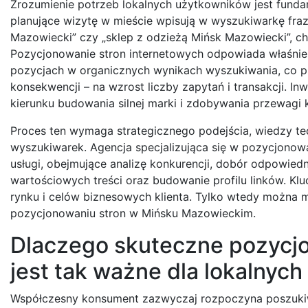
Zrozumienie potrzeb lokalnych użytkowników jest fund
planujące wizytę w mieście wpisują w wyszukiwarkę fra
Mazowiecki” czy „sklep z odzieżą Mińsk Mazowiecki”, chc
Pozycjonowanie stron internetowych odpowiada właśnie n
pozycjach w organicznych wynikach wyszukiwania, co prz
konsekwencji – na wzrost liczby zapytań i transakcji. 
kierunku budowania silnej marki i zdobywania przewagi 
Proces ten wymaga strategicznego podejścia, wiedzy te
wyszukiwarek. Agencja specjalizująca się w pozycjon
usługi, obejmujące analizę konkurencji, dobór odpowied
wartościowych treści oraz budowanie profilu linków. Klu
rynku i celów biznesowych klienta. Tylko wtedy można
pozycjonowaniu stron w Mińsku Mazowieckim.
Dlaczego skuteczne pozycj
jest tak ważne dla lokalnych
Współczesny konsument zazwyczaj rozpoczyna poszukiwa