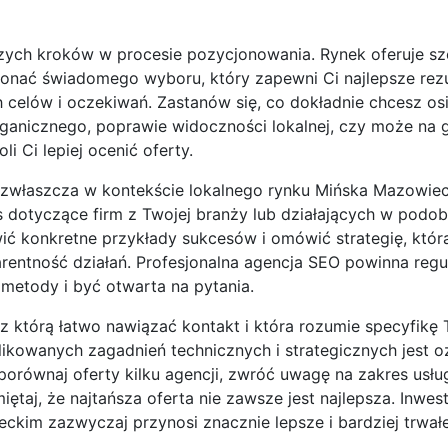
szych kroków w procesie pozycjonowania. Rynek oferuje sz
onać świadomego wyboru, który zapewni Ci najlepsze rezu
celów i oczekiwań. Zastanów się, co dokładnie chcesz os
rganicznego, poprawie widoczności lokalnej, czy może na
i Ci lepiej ocenić oferty.
 zwłaszcza w kontekście lokalnego rynku Mińska Mazowiec
ies dotyczące firm z Twojej branży lub działających w pod
ić konkretne przykłady sukcesów i omówić strategię, któr
entność działań. Profesjonalna agencja SEO powinna regu
metody i być otwarta na pytania.
 z którą łatwo nawiązać kontakt i która rozumie specyfikę
ikowanych zagadnień technicznych i strategicznych jest 
porównaj oferty kilku agencji, zwróć uwagę na zakres usłu
taj, że najtańsza oferta nie zawsze jest najlepsza. Inwes
im zazwyczaj przynosi znacznie lepsze i bardziej trwałe