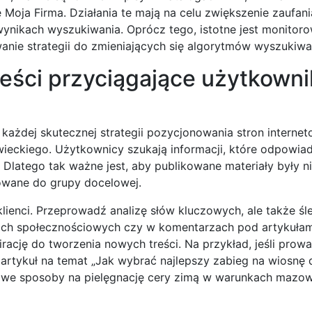
Moja Firma. Działania te mają na celu zwiększenie zaufani
wynikach wyszukiwania. Oprócz tego, istotne jest monitor
wanie strategii do zmieniających się algorytmów wyszukiwa
reści przyciągające użytkown
 każdej skutecznej strategii pozycjonowania stron interne
ieckiego. Użytkownicy szukają informacji, które odpowiad
 Dlatego tak ważne jest, aby publikowane materiały były ni
sowane do grupy docelowej.
klienci. Przeprowadź analizę słów kluczowych, ale także śl
lach społecznościowych czy w komentarzach pod artykułam
cję do tworzenia nowych treści. Na przykład, jeśli prowa
tykuł na temat „Jak wybrać najlepszy zabieg na wiosnę 
we sposoby na pielęgnację cery zimą w warunkach mazow