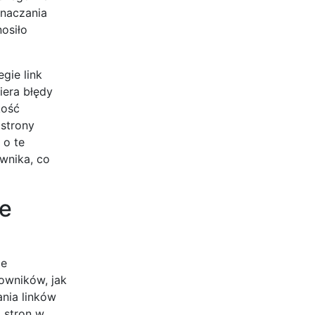
znaczania
osiło
egie link
iera błędy
kość
 strony
 o te
wnika, co
ne
ie
owników, jak
ania linków
 stron w