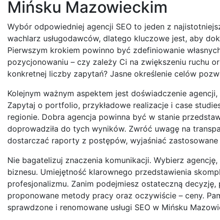
Mińsku Mazowieckim
Wybór odpowiedniej agencji SEO to jeden z najistotniej
wachlarz usługodawców, dlatego kluczowe jest, aby dok
Pierwszym krokiem powinno być zdefiniowanie własnych 
pozycjonowaniu – czy zależy Ci na zwiększeniu ruchu o
konkretnej liczby zapytań? Jasne określenie celów pozwol
Kolejnym ważnym aspektem jest doświadczenie agencji,
Zapytaj o portfolio, przykładowe realizacje i case stud
regionie. Dobra agencja powinna być w stanie przedstaw
doprowadziła do tych wyników. Zwróć uwagę na transpar
dostarczać raporty z postępów, wyjaśniać zastosowane 
Nie bagatelizuj znaczenia komunikacji. Wybierz agencję,
biznesu. Umiejętność klarownego przedstawienia skompl
profesjonalizmu. Zanim podejmiesz ostateczną decyzję, 
proponowane metody pracy oraz oczywiście – ceny. Pamię
sprawdzone i renomowane usługi SEO w Mińsku Mazowieck