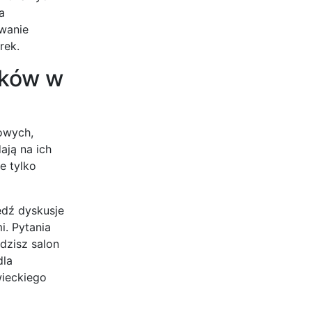
a
owanie
rek.
ików w
towych,
ają na ich
e tylko
edź dyskusje
i. Pytania
dzisz salon
dla
ieckiego