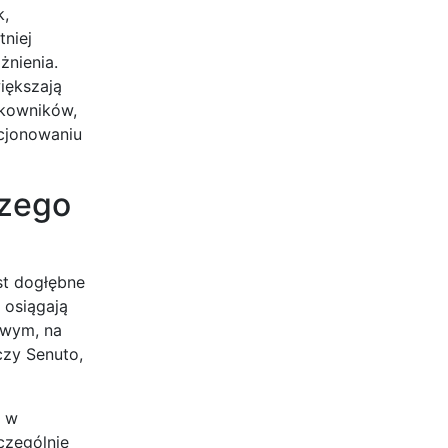
k,
niej
żnienia.
iększają
tkowników,
ycjonowaniu
szego
st dogłębne
 osiągają
owym, na
czy Senuto,
i w
czególnie