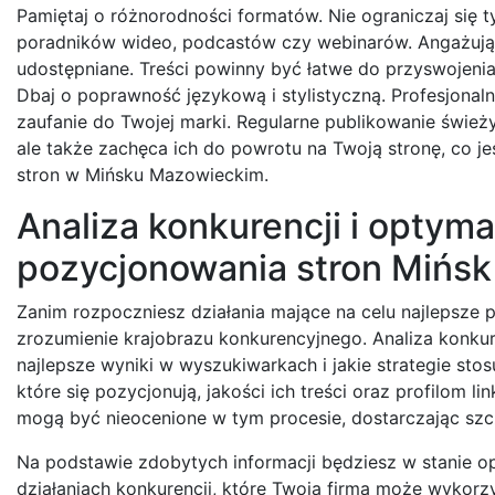
Pamiętaj o różnorodności formatów. Nie ograniczaj się 
poradników wideo, podcastów czy webinarów. Angażujące
udostępniane. Treści powinny być łatwe do przyswojenia –
Dbaj o poprawność językową i stylistyczną. Profesjonal
zaufanie do Twojej marki. Regularne publikowanie śwież
ale także zachęca ich do powrotu na Twoją stronę, co 
stron w Mińsku Mazowieckim.
Analiza konkurencji i optyma
pozycjonowania stron Mińs
Zanim rozpoczniesz działania mające na celu najlepsze
zrozumienie krajobrazu konkurencyjnego. Analiza konkur
najlepsze wyniki w wyszukiwarkach i jakie strategie sto
które się pozycjonują, jakości ich treści oraz profilom 
mogą być nieocenione w tym procesie, dostarczając sz
Na podstawie zdobytych informacji będziesz w stanie o
działaniach konkurencji, które Twoja firma może wykorzy