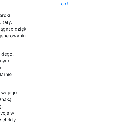
co?
eroki
ltaty.
iągnąć dzięki
 generowaniu
kiego.
obnym
a
larnie
 Twojego
oznaką
g,
tycja w
 efekty.