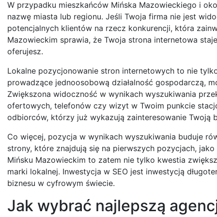
W przypadku mieszkańców Mińska Mazowieckiego i okolic
nazwę miasta lub regionu. Jeśli Twoja firma nie jest wi
potencjalnych klientów na rzecz konkurencji, która za
Mazowieckim sprawia, że Twoja strona internetowa staj
oferujesz.
Lokalne pozycjonowanie stron internetowych to nie tylk
prowadzące jednoosobową działalność gospodarczą, mog
Zwiększona widoczność w wynikach wyszukiwania przekład
ofertowych, telefonów czy wizyt w Twoim punkcie stacj
odbiorców, którzy już wykazują zainteresowanie Twoją b
Co więcej, pozycja w wynikach wyszukiwania buduje ró
strony, które znajdują się na pierwszych pozycjach, jak
Mińsku Mazowieckim to zatem nie tylko kwestia zwiększe
marki lokalnej. Inwestycja w SEO jest inwestycją długot
biznesu w cyfrowym świecie.
Jak wybrać najlepszą agenc