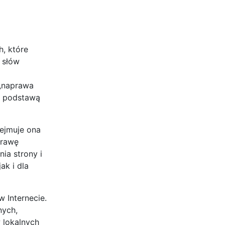
, które
 słów
 „naprawa
t podstawą
bejmuje ona
prawę
ia strony i
ak i dla
 Internecie.
nych,
 lokalnych