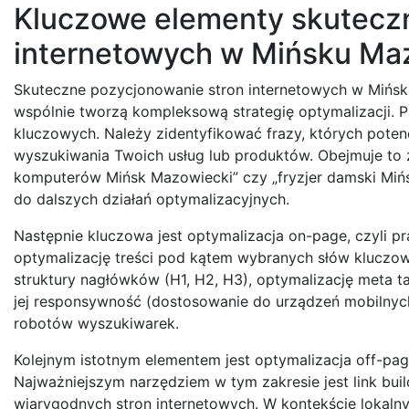
Kluczowe elementy skutecz
internetowych w Mińsku Ma
Skuteczne pozycjonowanie stron internetowych w Mińsku 
wspólnie tworzą kompleksową strategię optymalizacji. P
kluczowych. Należy zidentyfikować frazy, których potenc
wyszukiwania Twoich usług lub produktów. Obejmuje to z
komputerów Mińsk Mazowiecki” czy „fryzjer damski Miń
do dalszych działań optymalizacyjnych.
Następnie kluczowa jest optymalizacja on-page, czyli p
optymalizację treści pod kątem wybranych słów kluczow
struktury nagłówków (H1, H2, H3), optymalizację meta tag
jej responsywność (dostosowanie do urządzeń mobilnych)
robotów wyszukiwarek.
Kolejnym istotnym elementem jest optymalizacja off-page
Najważniejszym narzędziem w tym zakresie jest link bui
wiarygodnych stron internetowych. W kontekście lokaln