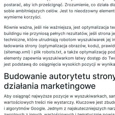
postarać, aby ich prześcignąć. Zrozumienie, co działa dla
sobie ambitniejszych celów. Jest to nieodzowny elemen
wymierne korzyści.
Równie ważna, jeśli nie ważniejsza, jest optymalizacja te
buildingu nie przyniosą pełnych rezultatów, jeśli strona 
techniczne, które utrudniają robotom wyszukiwarek jej
ładowania strony (optymalizacja obrazów, kodu), prawi
(sitemap.xml) i plik robots.txt, a także optymalizację p
elementy zapewnia wyszukiwarkom łatwy dostęp do Twoj
jest podstawą do osiągnięcia wysokich pozycji w wynik
Budowanie autorytetu strony 
działania marketingowe
Aby osiągnąć najwyższe pozycje w wyszukiwarkach, samo
wartościowych treści nie wystarczy. Kluczowe jest zbu
i algorytmów Google. Jednym z najskuteczniejszych narzę
zwrotnych z innych, wartościowych i tematycznie powią