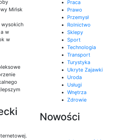
soby
Praca
owy Mińsk
Prawo
Przemysł
a wysokich
Rolnictwo
 a w
Sklepy
rok w
Sport
Technologia
Transport
Turystyka
pleksowe
Ukryte Zajawki
orzenie
Uroda
kalnego
Usługi
jlepszym
Wnętrza
Zdrowie
ecki
Nowości
ternetowej.