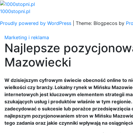
Skip
to
1000stopni.pl
content
Proudly powered by WordPress
|
Theme: Blogpecos by
Pr
Marketing i reklama
Najlepsze pozycjonow
Mazowiecki
W dzisiejszym cyfrowym świecie obecność online to nie
wielkości czy branży. Lokalny rynek w Mińsku Mazowie
internetowych jest kluczowym elementem strategii mar
szukających usług i produktów właśnie w tym regioni
zadecydować o sukcesie lub porażce przedsięwzięcia on
najlepszym pozycjonowaniem stron w Mińsku Mazowiec
tego zadania oraz jakie czynniki wpływają na osiągni