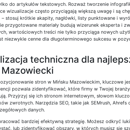
tylko do artykułów tekstowych. Rozważ tworzenie infografi
 wizualizacje często przyciągają większą uwagę i są chęt
 stosuj krótkie akapity, nagłówki, listy punktowane i wyró
nie przygotowane materiały budują wizerunek eksperta i zw
ych, wartościowych treści nie tylko przyciąga nowych uży
jest niezwykle cenne dla długoterminowego sukcesu w poz
lizacja techniczna dla najlep
k Mazowiecki
 pozycjonowanie stron w Mińsku Mazowieckim, kluczowe je
encji pozwala zidentyfikować, które firmy w Twojej branży
sują. Przyjrzyj się ich stronom internetowym, słowom klucz
linków zwrotnych. Narzędzia SEO, takie jak SEMrush, Ahrefs 
czegółowych danych.
pracować bardziej efektywną strategię. Możesz odkryć luk
stać, lub zidentyfikować obszary, w których musisz się sz