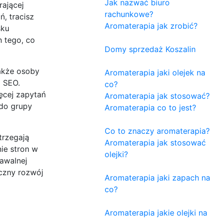
Jak nazwać biuro
rającej
rachunkowe?
, tracisz
Aromaterapia jak zrobić?
sku
 tego, co
Domy sprzedaż Koszalin
także osoby
Aromaterapia jaki olejek na
 SEO.
co?
ęcej zapytań
Aromaterapia jak stosować?
 do grupy
Aromaterapia co to jest?
Co to znaczy aromaterapia?
trzegają
Aromaterapia jak stosować
nie stron w
olejki?
nawalnej
iczny rozwój
Aromaterapia jaki zapach na
co?
Aromaterapia jakie olejki na