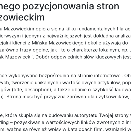
nego pozycjonowania stron
zowieckim
Mazowieckim opiera się na kilku fundamentalnych filarach
ierwszym i jednym z najważniejszych jest dokładna analiza
jalni klienci z Mińska Mazowieckiego i okolic używają do
arówno frazy ogólne, jak i te o charakterze lokalnym, np.
sk Mazowiecki”. Dobór odpowiednich słów kluczowych jes
race wykonywane bezpośrednio na stronie internetowej. O
ych, tworzenie unikalnych i wartościowych artykułów, po
ów (title, description), a także dbanie o szybkość ładowan
. Strona musi być przyjazna zarówno dla użytkowników, j
, która skupia się na budowaniu autorytetu Twojej strony w
lding – pozyskiwanie wartościowych linków zwrotnych z in
ym, ważne są również wpisy w katalogach firm, wzmianki w