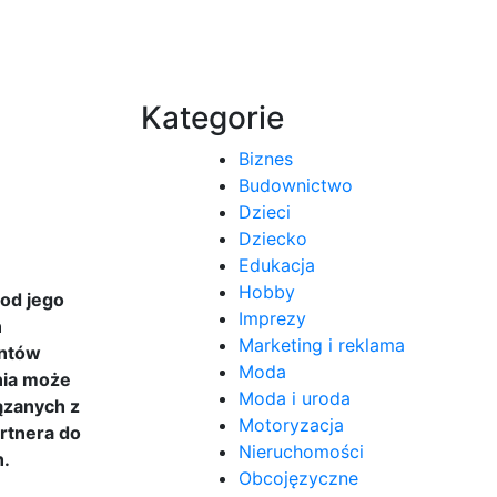
Kategorie
Biznes
Budownictwo
Dzieci
Dziecko
Edukacja
Hobby
 od jego
Imprezy
n
Marketing i reklama
entów
Moda
nia może
Moda i uroda
ązanych z
Motoryzacja
rtnera do
Nieruchomości
h.
Obcojęzyczne