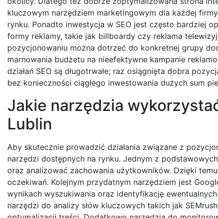
okolicy. Dlatego też dobrze zoptymalizowana strona int
kluczowym narzędziem marketingowym dla każdej firmy 
rynku. Ponadto inwestycja w SEO jest często bardziej op
formy reklamy, takie jak billboardy czy reklama telewizyj
pozycjonowaniu można dotrzeć do konkretnej grupy do
marnowania budżetu na nieefektywne kampanie reklamow
działań SEO są długotrwałe; raz osiągnięta dobra pozy
bez konieczności ciągłego inwestowania dużych sum pie
Jakie narzędzia wykorzysta
Lublin
Aby skutecznie prowadzić działania związane z pozycjo
narzędzi dostępnych na rynku. Jednym z podstawowych na
oraz analizować zachowania użytkowników. Dzięki temu 
oczekiwań. Kolejnym przydatnym narzędziem jest Google
wynikach wyszukiwania oraz identyfikację ewentualnyc
narzędzi do analizy słów kluczowych takich jak SEMrush
optymalizacji treści. Dodatkowo narzędzia do monitorow