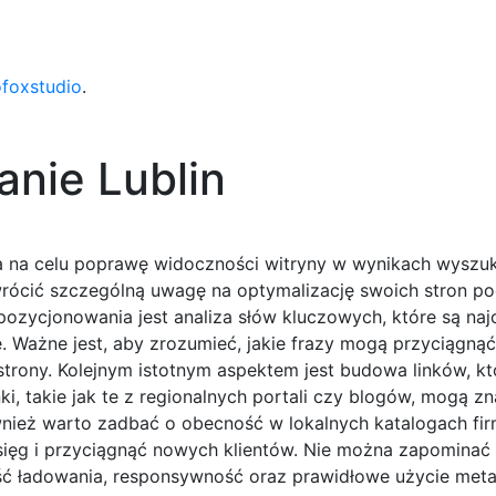
ofoxstudio
.
nie Lublin
ma na celu poprawę widoczności witryny w wynikach wyszu
wrócić szczególną uwagę na optymalizację swoich stron p
zycjonowania jest analiza słów kluczowych, które są najc
 Ważne jest, aby zrozumieć, jakie frazy mogą przyciągnąć
 strony. Kolejnym istotnym aspektem jest budowa linków, k
ki, takie jak te z regionalnych portali czy blogów, mogą z
nież warto zadbać o obecność w lokalnych katalogach fir
ięg i przyciągnąć nowych klientów. Nie można zapominać
kość ładowania, responsywność oraz prawidłowe użycie met