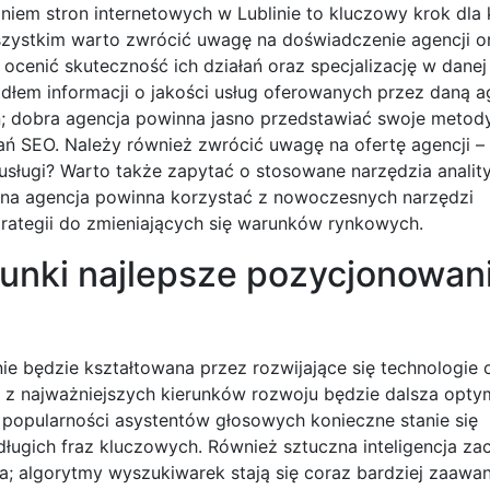
iem stron internetowych w Lublinie to kluczowy krok dla 
zystkim warto zwrócić uwagę na doświadczenie agencji or
 ocenić skuteczność ich działań oraz specjalizację w danej
em informacji o jakości usług oferowanych przez daną a
; dobra agencja powinna jasno przedstawiać swoje metod
ń SEO. Należy również zwrócić uwagę na ofertę agencji –
sługi? Warto także zapytać o stosowane narzędzia analit
lna agencja powinna korzystać z nowoczesnych narzędzi
rategii do zmieniających się warunków rynkowych.
runki najlepsze pozycjonowan
ie będzie kształtowana przez rozwijające się technologie 
 z najważniejszych kierunków rozwoju będzie dalsza optym
opularności asystentów głosowych konieczne stanie się
długich fraz kluczowych. Również sztuczna inteligencja za
; algorytmy wyszukiwarek stają się coraz bardziej zaawa