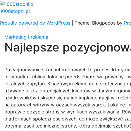
Skip
to
1000stopni.pl
content
Proudly powered by WordPress
|
Theme: Blogpecos by
Pr
Marketing i reklama
Najlepsze pozycjonowa
Pozycjonowanie stron internetowych to proces, który 
przypadku Lublina, lokalne przedsiębiorstwa powinny z
lokalnych zapytań. Kluczowym elementem skutecznego po
używane przez potencjalnych klientów w danym regionie.
użytkowników i skupić się na ich implementacji w treści
na autorytet witryny w oczach wyszukiwarek. Lokalne lin
poprawić pozycję strony w wynikach wyszukiwania. Rów
platformach społecznościowych, co może zwiększyć zas
optymalizacji technicznej strony, która obejmuje szyb