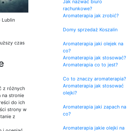
Jak nazwać biuro
rachunkowe?
Aromaterapia jak zrobić?
 Lublin
Domy sprzedaż Koszalin
łuższy czas
Aromaterapia jaki olejek na
co?
Aromaterapia jak stosować?
e
Aromaterapia co to jest?
Co to znaczy aromaterapia?
Aromaterapia jak stosować
ć z różnych
olejki?
 na stronie
eści do ich
Aromaterapia jaki zapach na
ści strony w
co?
tanie z
o
Aromaterapia jakie olejki na
 i oceniać