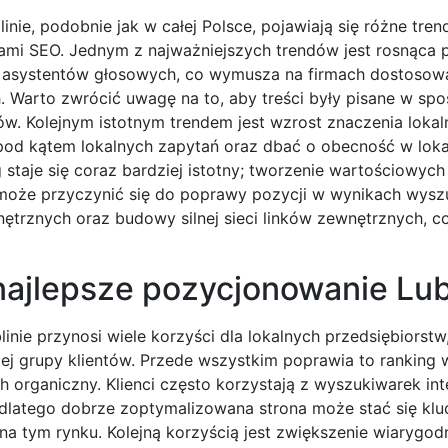
ie, podobnie jak w całej Polsce, pojawiają się różne trend
kami SEO. Jednym z najważniejszych trendów jest rosnąca 
 asystentów głosowych, co wymusza na firmach dostosowa
h. Warto zwrócić uwagę na to, aby treści były pisane w sp
 Kolejnym istotnym trendem jest wzrost znaczenia lokal
n pod kątem lokalnych zapytań oraz dbać o obecność w lok
taje się coraz bardziej istotny; tworzenie wartościowych t
 może przyczynić się do poprawy pozycji w wynikach wysz
trznych oraz budowy silnej sieci linków zewnętrznych, c
 najlepsze pozycjonowanie Lub
nie przynosi wiele korzyści dla lokalnych przedsiębiorstw
ej grupy klientów. Przede wszystkim poprawia to ranking 
h organiczny. Klienci często korzystają z wyszukiwarek in
y, dlatego dobrze zoptymalizowana strona może stać się k
a tym rynku. Kolejną korzyścią jest zwiększenie wiarygod