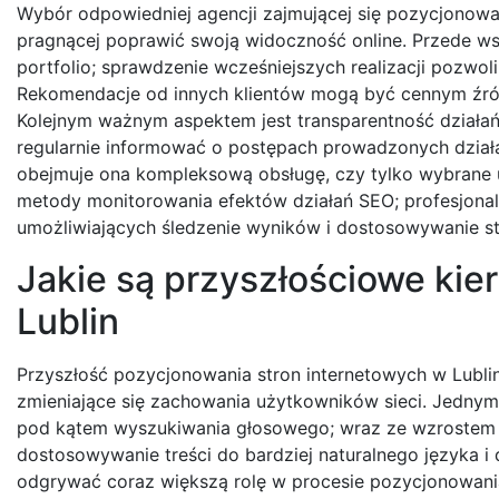
Wybór odpowiedniej agencji zajmującej się pozycjonowan
pragnącej poprawić swoją widoczność online. Przede ws
portfolio; sprawdzenie wcześniejszych realizacji pozwoli
Rekomendacje od innych klientów mogą być cennym źródł
Kolejnym ważnym aspektem jest transparentność działań
regularnie informować o postępach prowadzonych działa
obejmuje ona kompleksową obsługę, czy tylko wybrane u
metody monitorowania efektów działań SEO; profesjona
umożliwiających śledzenie wyników i dostosowywanie st
Jakie są przyszłościowe kie
Lublin
Przyszłość pozycjonowania stron internetowych w Lublin
zmieniające się zachowania użytkowników sieci. Jednym
pod kątem wyszukiwania głosowego; wraz ze wzrostem p
dostosowywanie treści do bardziej naturalnego języka i 
odgrywać coraz większą rolę w procesie pozycjonowania