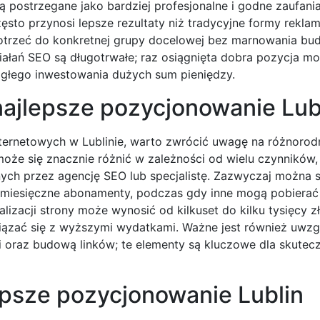
 postrzegane jako bardziej profesjonalne i godne zaufani
to przynosi lepsze rezultaty niż tradycyjne formy reklamy
dotrzeć do konkretnej grupy docelowej bez marnowania bu
iałań SEO są długotrwałe; raz osiągnięta dobra pozycja m
ągłego inwestowania dużych sum pieniędzy.
najlepsze pozycjonowanie Lub
ternetowych w Lublinie, warto zwrócić uwagę na różnoro
że się znacznie różnić w zależności od wielu czynników, 
ch przez agencję SEO lub specjalistę. Zazwyczaj można s
łe miesięczne abonamenty, podczas gdy inne mogą pobierać
lizacji strony może wynosić od kilkuset do kilku tysięcy z
iązać się z wyższymi wydatkami. Ważne jest również uwzg
 oraz budową linków; te elementy są kluczowe dla skutec
epsze pozycjonowanie Lublin