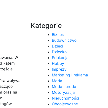
Kategorie
Biznes
Budownictwo
Dzieci
Dziecko
kiwania. W
Edukacja
od kątem
Hobby
zęściej
Imprezy
Marketing i reklama
tóra wpływa
Moda
nacząco
Moda i uroda
m oraz na
Motoryzacja
 o
Nieruchomości
atagów.
Obcojęzyczne