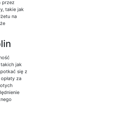
a przez
, takie jak
dżetu na
oże
lin
dność
takich jak
potkać się z
 opłaty za
łotych
lędnienie
znego