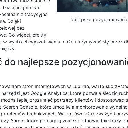
ernetowa może stać się
działającej na tym
łacalna niż tradycyjne
Najlepsze pozycjonowanie
na. Dzięki
celowej bez
e. Co więcej, efekty
cja w wynikach wyszukiwania może utrzymywać się przez d
niędzy.
ć do najlepsze pozycjonowani
nowaniem stron internetowych w Lublinie, warto skorzysta
rzędzi jest Google Analytics, które pozwala śledzić ruch
można lepiej zrozumieć potrzeby klientów i dostosować tr
 Search Console, które umożliwia monitorowanie wydajno
h problemów technicznych. Warto również rozważyć korzys
 czy Ahrefs, które pomagają znaleźć odpowiednie frazy d
ania pozycji strony pozwalają śledzić zmiany w rankingach