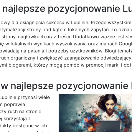
a najlepsze pozycjonowanie Lu
owy dla osiągnięcia sukcesu w Lublinie. Przede wszystkim
ptymalizacji strony pod kątem lokalnych zapytań. To oznac
le strony, nagłówkach oraz treści. Dodatkowo ważne jest st
się w lokalnych wynikach wyszukiwania oraz mapach Googl
powiadają na pytania i potrzeby użytkowników. Blogi temat
 ruch organiczny i zwiększyć zaangażowanie odwiedzający
nymi blogerami, którzy mogą pomóc w promocji marki i dot
w najlepsze pozycjonowanie 
ublinie przynosi wiele
im poprawia
szy ruch na stronie
j korzystają z
dukty dostępne w ich