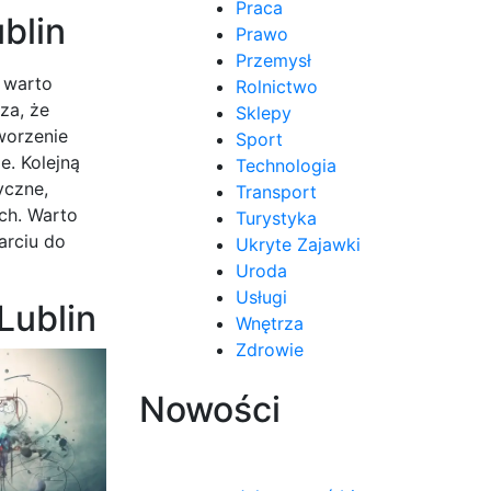
Praca
blin
Prawo
Przemysł
 warto
Rolnictwo
za, że
Sklepy
worzenie
Sport
e. Kolejną
Technologia
yczne,
Transport
ch. Warto
Turystyka
arciu do
Ukryte Zajawki
Uroda
Usługi
Lublin
Wnętrza
Zdrowie
Nowości