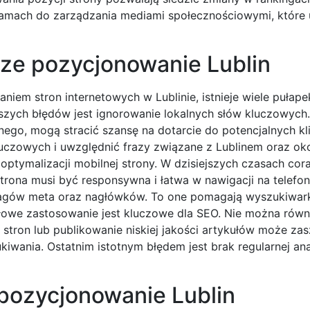
amach do zarządzania mediami społecznościowymi, które u
sze pozycjonowanie Lublin
em stron internetowych w Lublinie, istnieje wiele pułapek
zych błędów jest ignorowanie lokalnych słów kluczowych. 
lnego, mogą stracić szansę na dotarcie do potencjalnych kl
luczowych i uwzględnić frazy związane z Lublinem oraz ok
tymalizacji mobilnej strony. W dzisiejszych czasach cora
trona musi być responsywna i łatwa w nawigacji na telefo
e tagów meta oraz nagłówków. To one pomagają wyszukiwa
idłowe zastosowanie jest kluczowe dla SEO. Nie można równ
 stron lub publikowanie niskiej jakości artykułów może za
kiwania. Ostatnim istotnym błędem jest brak regularnej ana
 pozycjonowanie Lublin