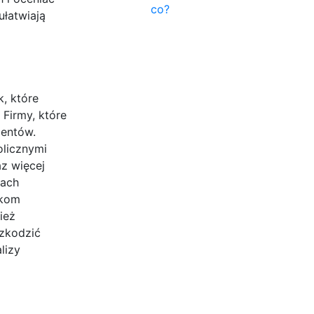
co?
łatwiają
, które
Firmy, które
ientów.
olicznymi
z więcej
nach
rkom
ież
szkodzić
lizy