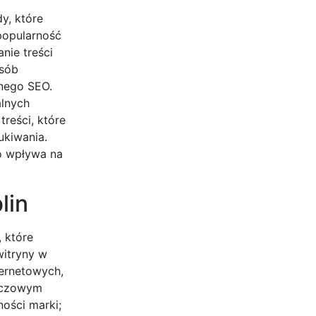
y, które
popularność
nie treści
osób
nego SEO.
alnych
reści, które
ukiwania.
o wpływa na
lin
, które
witryny w
ternetowych,
luczowym
ności marki;