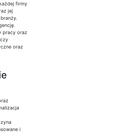
każdej firmy
az jej
 branży.
gencję.
y pracy oraz
 czy
yczne oraz
ie
oraz
alizacja
czyna
nsowane i