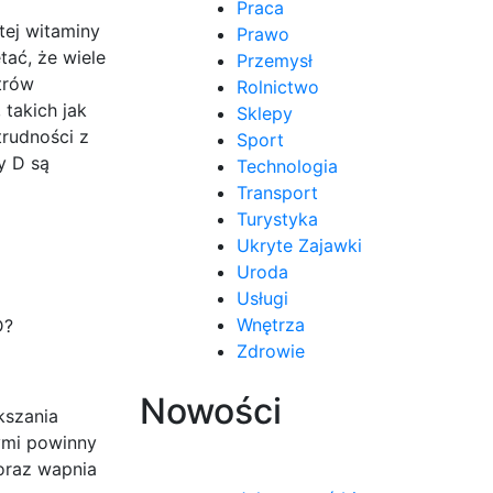
Praca
tej witaminy
Prawo
tać, że wiele
Przemysł
trów
Rolnictwo
takich jak
Sklepy
rudności z
Sport
y D są
Technologia
Transport
Turystyka
Ukryte Zajawki
Uroda
Usługi
Wnętrza
D?
Zdrowie
Nowości
kszania
ymi powinny
oraz wapnia