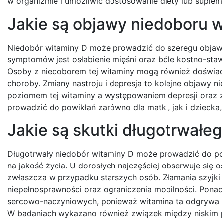
w organizmie i umożliwić dostosowanie diety lub suplem
Jakie są objawy niedoboru w
Niedobór witaminy D może prowadzić do szeregu objaw
symptomów jest osłabienie mięśni oraz bóle kostno-st
Osoby z niedoborem tej witaminy mogą również doświad
choroby. Zmiany nastroju i depresja to kolejne objawy 
poziomem tej witaminy a występowaniem depresji oraz 
prowadzić do powikłań zarówno dla matki, jak i dziecka
Jakie są skutki długotrwałe
Długotrwały niedobór witaminy D może prowadzić do p
na jakość życia. U dorosłych najczęściej obserwuje się o
zwłaszcza w przypadku starszych osób. Złamania szyjk
niepełnosprawności oraz ograniczenia mobilności. Pona
sercowo-naczyniowych, ponieważ witamina ta odgrywa ro
W badaniach wykazano również związek między niskim 