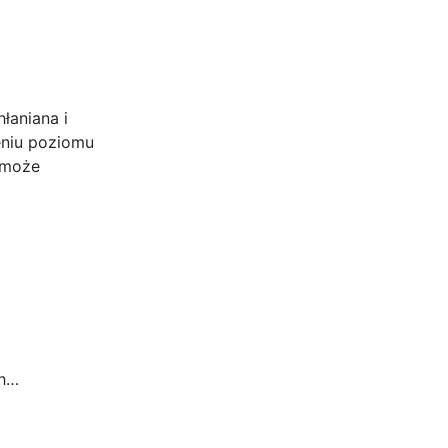
łaniana i
eniu poziomu
 może
ch…