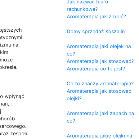
Jak nazwać biuro
rachunkowe?
Aromaterapia jak zrobić?
zęstszych
Domy sprzedaż Koszalin
atycznymi.
nizmu na
Aromaterapia jaki olejek na
skim
co?
 może
Aromaterapia jak stosować?
okresie.
Aromaterapia co to jest?
Co to znaczy aromaterapia?
Aromaterapia jak stosować
co wpłynąć
olejki?
mań,
j
Aromaterapia jaki zapach na
chorób
co?
 sercowego.
raz zespołu
Aromaterapia jakie olejki na