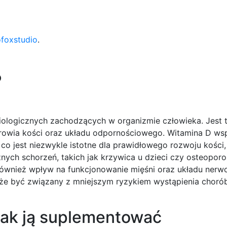
ofoxstudio
.
?
iologicznych zachodzących w organizmie człowieka. Jest 
zdrowia kości oraz układu odpornościowego. Witamina D w
o jest niezwykle istotne dla prawidłowego rozwoju kości,
ych schorzeń, takich jak krzywica u dzieci czy osteoporo
 również wpływ na funkcjonowanie mięśni oraz układu ner
że być związany z mniejszym ryzykiem wystąpienia choró
 jak ją suplementować