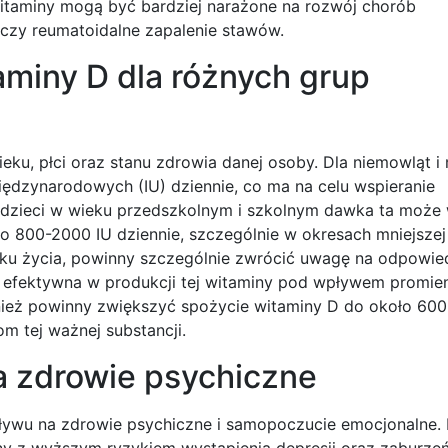
itaminy mogą być bardziej narażone na rozwój chorób
 czy reumatoidalne zapalenie stawów.
aminy D dla różnych grup
eku, płci oraz stanu zdrowia danej osoby. Dla niemowląt i
iędzynarodowych (IU) dziennie, co ma na celu wspieranie
U dzieci w wieku przedszkolnym i szkolnym dawka ta może
ło 800-2000 IU dziennie, szczególnie w okresach mniejszej
roku życia, powinny szczególnie zwrócić uwagę na odpowie
j efektywna w produkcji tej witaminy pod wpływem promien
wnież powinny zwiększyć spożycie witaminy D do około 60
m tej ważnej substancji.
a zdrowie psychiczne
pływu na zdrowie psychiczne i samopoczucie emocjonalne.
y z wyższym ryzykiem wystąpienia depresji oraz zaburze