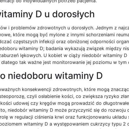
entacji do indywidualnych potrzeb pacjenta.
itaminy D u dorosłych
ów i problemów zdrowotnych u dorosłych. Jednym z najc
awowe, które mogą być mylone z innymi schorzeniami reum
czać częstszych infekcji oraz obniżonej odporności orga
niedoboru witaminy D; badania wykazują związek między ni
zaburzeń lękowych. U kobiet w ciąży niedobór witaminy D
, dlatego tak ważne jest monitorowanie jej poziomu w tym 
go niedoboru witaminy D
oważnych konsekwencji zdrowotnych, które mogą znaczą
steoporozę, czyli osłabienie kości, co zwiększa ryzyko zła
i kości udowej czy kręgów mogą prowadzić do długotrwałe
dto, niedobór witaminy D może przyczynić się do rozwoju 
lę w regulacji ciśnienia krwi oraz funkcjonowaniu układu
poziomem witaminy D a występowaniem cukrzycy typu 2 o