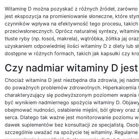
Witaminę D można pozyskać z różnych źródeł, zarówno n
jest ekspozycja na promieniowanie słoneczne, które sty
czynników wpływa na efektywność tego procesu, takich j
przeciwsłonecznych. Oprócz naturalnej syntezy, witami
tłuste ryby (np. łosoś, makrela), wątróbka, żółtka jaj o
uzyskaniem odpowiedniej ilości witaminy D z diety lub 
dostępne w różnych formach, takich jak kapsułki czy kro
Czy nadmiar witaminy D jest
Chociaż witamina D jest niezbędna dla zdrowia, jej nad
do poważnych problemów zdrowotnych. Hiperkalcemia t
charakteryzujący się podwyższonym poziomem wapnia w
być wynikiem nadmiernego spożycia witaminy D. Objawy
obejmować nudności, osłabienie mięśni, ból głowy oraz 
serca. Dlatego tak ważne jest monitorowanie poziomu w
dawek suplementów bez konsultacji ze specjalistą. Oso
szczególnie uważać na spożycie tej witaminy. Regular