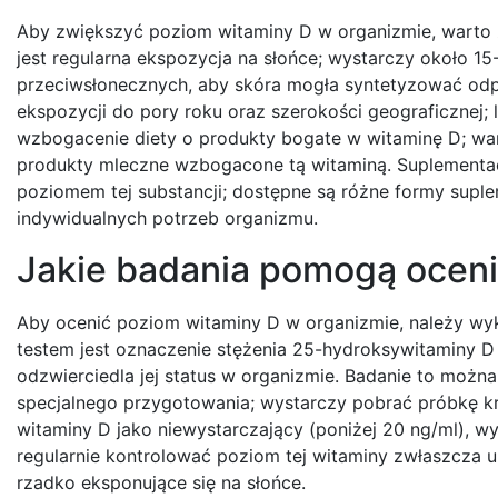
Aby zwiększyć poziom witaminy D w organizmie, warto
jest regularna ekspozycja na słońce; wystarczy około 15
przeciwsłonecznych, aby skóra mogła syntetyzować odpo
ekspozycji do pory roku oraz szerokości geograficznej; 
wzbogacenie diety o produkty bogate w witaminę D; warto
produkty mleczne wzbogacone tą witaminą. Suplementa
poziomem tej substancji; dostępne są różne formy sup
indywidualnych potrzeb organizmu.
Jakie badania pomogą oceni
Aby ocenić poziom witaminy D w organizmie, należy wy
testem jest oznaczenie stężenia 25-hydroksywitaminy D w
odzwierciedla jej status w organizmie. Badanie to moż
specjalnego przygotowania; wystarczy pobrać próbkę krw
witaminy D jako niewystarczający (poniżej 20 ng/ml), w
regularnie kontrolować poziom tej witaminy zwłaszcza u 
rzadko eksponujące się na słońce.