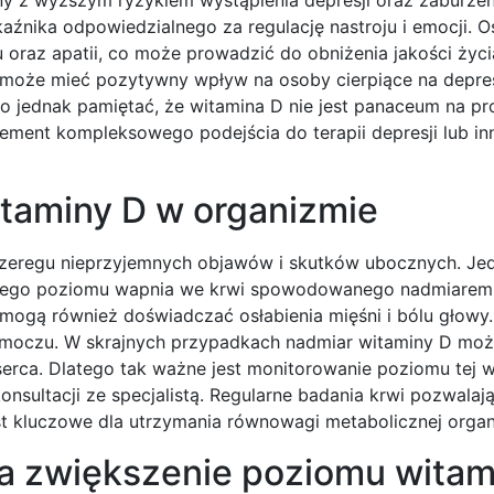
aźnika odpowiedzialnego za regulację nastroju i emocji. 
raz apatii, co może prowadzić do obniżenia jakości życia.
 może mieć pozytywny wpływ na osoby cierpiące na depres
to jednak pamiętać, że witamina D nie jest panaceum na p
ment kompleksowego podejścia do terapii depresji lub in
itaminy D w organizmie
zeregu nieprzyjemnych objawów i skutków ubocznych. Je
onego poziomu wapnia we krwi spowodowanego nadmiarem 
mogą również doświadczać osłabienia mięśni i bólu głowy.
e moczu. W skrajnych przypadkach nadmiar witaminy D mo
erca. Dlatego tak ważne jest monitorowanie poziomu tej 
onsultacji ze specjalistą. Regularne badania krwi pozwalaj
est kluczowe dla utrzymania równowagi metabolicznej orga
na zwiększenie poziomu witam