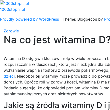
Skip
to
1000stopni.pl
content
Proudly powered by WordPress
|
Theme: Blogpecos by
Pr
Zdrowie
Na co jest witamina D
Witamina D odgrywa kluczową rolę w wielu procesach b
rozpuszczalna w tłuszczach, która jest niezbędna dla 
wchłanianie wapnia i fosforu z przewodu pokarmowego, c
dzieci
. Niedobór tej witaminy może prowadzić do poważn
dorosłych. Oprócz roli w zdrowiu kości, witamina D ma
Badania sugerują, że odpowiedni poziom witaminy D mo
autoimmunologicznych oraz niektórych nowotworów.
Jakie są źródła witaminy D i