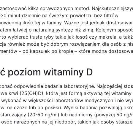
 zastosować kilka sprawdzonych metod. Najskuteczniejs
-30 minut dziennie na świeżym powietrzu bez filtrów
wiednią ilość tej witaminy. Ważne jest jednak dostosowa
latem łatwiej o naturalną syntezę niż zimą. Kolejnym sposo
 wybierać tłuste ryby takie jak łosoś czy makrela, a także
cja również może być dobrym rozwiązaniem dla osób z ni
lementów – od kapsułek po krople – które można dostosow
ć poziom witaminy D
konać odpowiednie badania laboratoryjne. Najczęściej st
e krwi (25(OH)D), która jest formą aktywną tej witaminy i
na wykonać w większości laboratoriów medycznych i nie w
i na czczo lub po posiłku. Wyniki badania pozwalają okr
ystarczający (20-50 ng/ml) lub nadmierny (powyżej 50 ng/
osób narażonych na jej niedobór, takich jak osoby starsze