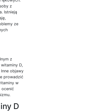
Osoby z
 Istnieją
ję,
roblemy ze
nych
dnym z
witaminy D,
 Inne objawy
że prowadzić
witaminy w
ą ocenić
nizmu.
iny D