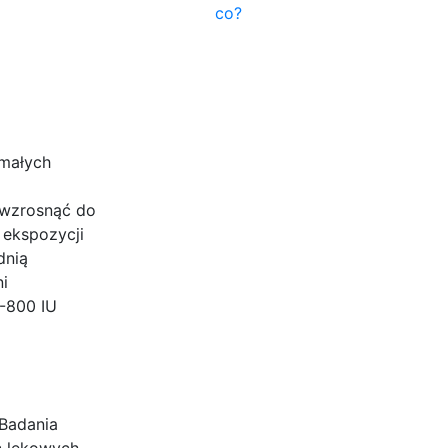
co?
 małych
 wzrosnąć do
 ekspozycji
dnią
i
0-800 IU
 Badania
ń lękowych.