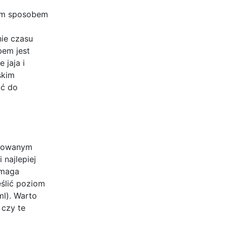
zym sposobem
nie czasu
bem jest
 jaja i
skim
ać do
osowanym
 najlepiej
ymaga
eślić poziom
ml). Warto
 czy te