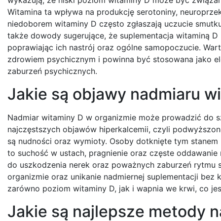
Witamina ta wpływa na produkcję serotoniny, neuroprzek
niedoborem witaminy D często zgłaszają uczucie smutku o
także dowody sugerujące, że suplementacja witaminą D
poprawiając ich nastrój oraz ogólne samopoczucie. War
zdrowiem psychicznym i powinna być stosowana jako ele
zaburzeń psychicznych.
Jakie są objawy nadmiaru w
Nadmiar witaminy D w organizmie może prowadzić do s
najczęstszych objawów hiperkalcemii, czyli podwyższ
są nudności oraz wymioty. Osoby dotknięte tym stanem 
to suchość w ustach, pragnienie oraz częste oddawani
do uszkodzenia nerek oraz poważnych zaburzeń rytmu s
organizmie oraz unikanie nadmiernej suplementacji bez k
zarówno poziom witaminy D, jak i wapnia we krwi, co j
Jakie są najlepsze metody 