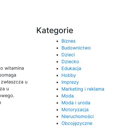
Kategorie
Biznes
Budownictwo
Dzieci
Dziecko
to witamina
Edukacja
spomaga
Hobby
 zwłaszcza u
Imprezy
za u
Marketing i reklama
wowego.
Moda
b
Moda i uroda
Motoryzacja
Nieruchomości
Obcojęzyczne