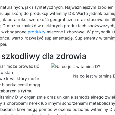
aturalnych, jak i syntetycznych. Najważniejszym źródłem 
muluje skórę do produkcji witaminy D3. Warto jednak pamię
ak pora roku, szerokość geograficzna oraz stosowanie fil
nę D można znaleźć w niektórych produktach spożywczych, 
raz wzbogacone
produkty
mleczne i zbożowe. W przypadku t
słońca, warto rozważyć suplementację. Suplementy witamin
ple.
 szkodliwy dla zdrowia
miar może prowadzić
o stan
Na co jest witamina 
e krwi, który może
 hiperkalcemii mogą
zaburzenia rytmu
itaminy D w organizmie oraz unikanie samodzielnego zwię
by z chorobami nerek lub innymi schorzeniami metaboliczn
ne badania krwi mogą pomóc w ocenie poziomu witaminy D 