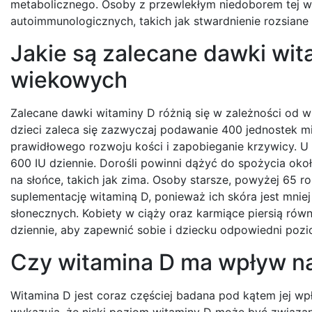
metabolicznego. Osoby z przewlekłym niedoborem tej w
autoimmunologicznych, takich jak stwardnienie rozsiane
Jakie są zalecane dawki wit
wiekowych
Zalecane dawki witaminy D różnią się w zależności od wi
dzieci zaleca się zazwyczaj podawanie 400 jednostek m
prawidłowego rozwoju kości i zapobieganie krzywicy. 
600 IU dziennie. Dorośli powinni dążyć do spożycia oko
na słońce, takich jak zima. Osoby starsze, powyżej 65 
suplementację witaminą D, ponieważ ich skóra jest mnie
słonecznych. Kobiety w ciąży oraz karmiące piersią ró
dziennie, aby zapewnić sobie i dziecku odpowiedni pozio
Czy witamina D ma wpływ n
Witamina D jest coraz częściej badana pod kątem jej w
wykazują, że niski poziom witaminy D może być związan