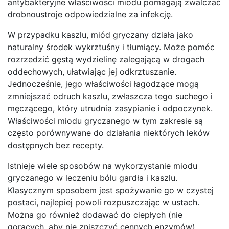
antybakteryjne właściwości miodu pomagają zwalczać
drobnoustroje odpowiedzialne za infekcję.
W przypadku kaszlu, miód gryczany działa jako
naturalny środek wykrztuśny i tłumiący. Może pomóc
rozrzedzić gęstą wydzielinę zalegającą w drogach
oddechowych, ułatwiając jej odkrztuszanie.
Jednocześnie, jego właściwości łagodzące mogą
zmniejszać odruch kaszlu, zwłaszcza tego suchego i
męczącego, który utrudnia zasypianie i odpoczynek.
Właściwości miodu gryczanego w tym zakresie są
często porównywane do działania niektórych leków
dostępnych bez recepty.
Istnieje wiele sposobów na wykorzystanie miodu
gryczanego w leczeniu bólu gardła i kaszlu.
Klasycznym sposobem jest spożywanie go w czystej
postaci, najlepiej powoli rozpuszczając w ustach.
Można go również dodawać do ciepłych (nie
gorących, aby nie zniszczyć cennych enzymów)