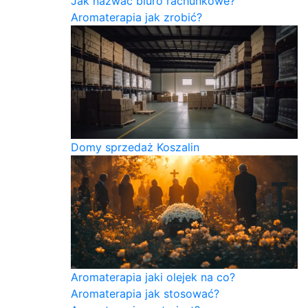
Jak nazwać biuro rachunkowe?
Aromaterapia jak zrobić?
Domy sprzedaż Koszalin
Aromaterapia jaki olejek na co?
Aromaterapia jak stosować?