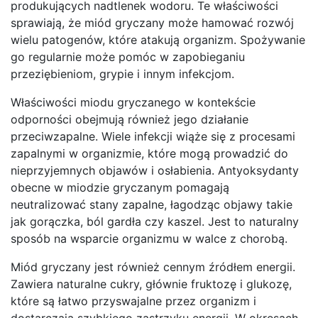
produkujących nadtlenek wodoru. Te właściwości
sprawiają, że miód gryczany może hamować rozwój
wielu patogenów, które atakują organizm. Spożywanie
go regularnie może pomóc w zapobieganiu
przeziębieniom, grypie i innym infekcjom.
Właściwości miodu gryczanego w kontekście
odporności obejmują również jego działanie
przeciwzapalne. Wiele infekcji wiąże się z procesami
zapalnymi w organizmie, które mogą prowadzić do
nieprzyjemnych objawów i osłabienia. Antyoksydanty
obecne w miodzie gryczanym pomagają
neutralizować stany zapalne, łagodząc objawy takie
jak gorączka, ból gardła czy kaszel. Jest to naturalny
sposób na wsparcie organizmu w walce z chorobą.
Miód gryczany jest również cennym źródłem energii.
Zawiera naturalne cukry, głównie fruktozę i glukozę,
które są łatwo przyswajalne przez organizm i
dostarczają szybkiego zastrzyku energii. W okresach