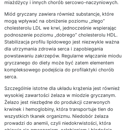
miażdżycy i innych chorób sercowo-naczyniowych.
Miód gryczany zawiera również substancje, które
mogą wpływać na obniżenie poziomu „złego”
cholesterolu LDL we krwi, jednocześnie wspierając
podnoszenie poziomu „dobrego” cholesterolu HDL.
Stabilizacja profilu lipidowego jest niezwykle ważna
dla utrzymania zdrowia serca i zapobiegania
powstawaniu zakrzepów. Regularne włączanie miodu
gryczanego do diety może być zatem elementem
kompleksowego podejścia do profilaktyki chorób
serca.
Szczególnie istotne dla układu krążenia jest również
wysokiej zawartości żelaza w miodzie gryczanym.
Żelazo jest niezbędne do produkcji czerwonych
krwinek i hemoglobiny, która transportuje tlen do
wszystkich tkanek organizmu. Niedobór żelaza
prowadzi do anemii, czyli niedokrwistości, która
objawia się zmęczeniem, osłabieniem i bladością