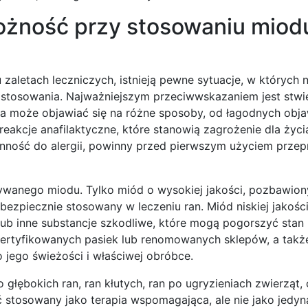
ożność przy stosowaniu miod
zaletach leczniczych, istnieją pewne sytuacje, w których 
 stosowania. Najważniejszym przeciwwskazaniem jest stw
czna może objawiać się na różne sposoby, od łagodnych ob
reakcje anafilaktyczne, które stanowią zagrożenie dla życi
łonność do alergii, powinny przed pierwszym użyciem prze
ywanego miodu. Tylko miód o wysokiej jakości, pozbawion
zpiecznie stosowany w leczeniu ran. Miód niskiej jakości,
ub inne substancje szkodliwe, które mogą pogorszyć stan 
certyfikowanych pasiek lub renomowanych sklepów, a tak
 jego świeżości i właściwej obróbce.
 głębokich ran, ran kłutych, ran po ugryzieniach zwierząt,
 stosowany jako terapia wspomagająca, ale nie jako jedy