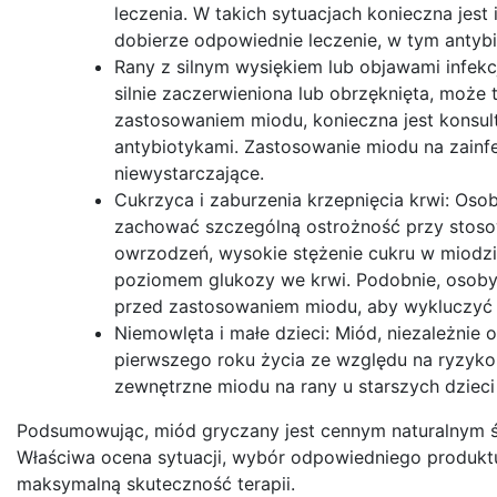
leczenia. W takich sytuacjach konieczna jest 
dobierze odpowiednie leczenie, w tym antybiot
Rany z silnym wysiękiem lub objawami infekcj
silnie zaczerwieniona lub obrzęknięta, może 
zastosowaniem miodu, konieczna jest konsult
antybiotykami. Zastosowanie miodu na zain
niewystarczające.
Cukrzyca i zaburzenia krzepnięcia krwi: Oso
zachować szczególną ostrożność przy stos
owrzodzeń, wysokie stężenie cukru w miodz
poziomem glukozy we krwi. Podobnie, osoby 
przed zastosowaniem miodu, aby wykluczyć p
Niemowlęta i małe dzieci: Miód, niezależnie
pierwszego roku życia ze względu na ryzyk
zewnętrzne miodu na rany u starszych dzieci
Podsumowując, miód gryczany jest cennym naturalnym ś
Właściwa ocena sytuacji, wybór odpowiedniego produktu
maksymalną skuteczność terapii.