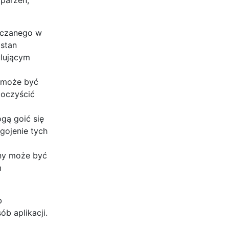
ryczanego w
 stan
ulującym
 może być
 oczyścić
gą goić się
gojenie tych
any może być
m
b
ób aplikacji.