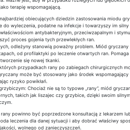
 jako terapię wspomagającą.
 najbardziej obiecujących dziedzin zastosowania miodu g
e do wyleczenia, podatne na infekcje i towarzyszy im silny
m właściwościom antybakteryjnym, przeciwzapalnym i stym
zyć proces gojenia tych przewlekłych ran.
nych, odleżyny stanowią poważny problem. Miód gryczany
apach, od profilaktyki po leczenie otwartych ran. Pomaga
tworzenie się nowej tkanki.
ektórych przypadkach rany po zabiegach chirurgicznych mo
 gryczany może być stosowany jako środek wspomagający 
zając ryzyko powikłań.
grzybiczym: Chociaż nie są to typowe „rany”, miód grycz
ych, takich jak liszajec czy grzybice, dzięki swoim silny
iczym.
rany powinno być poprzedzone konsultacją z lekarzem lu
da leczenia dla danej sytuacji i aby dobrać właściwy spos
jakości, wolnego od zanieczyszczeń.