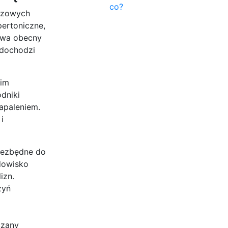
co?
uczowych
pertoniczne,
owa obecny
 dochodzi
nim
odniki
apaleniem.
i
niezbędne do
dowisko
izn.
zyń
czany