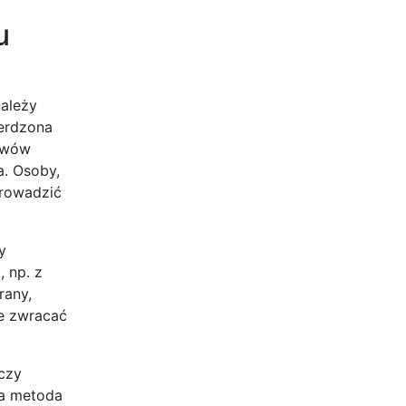
u
należy
ierdzona
jawów
a. Osoby,
prowadzić
y
 np. z
rany,
że zwracać
 czy
na metoda