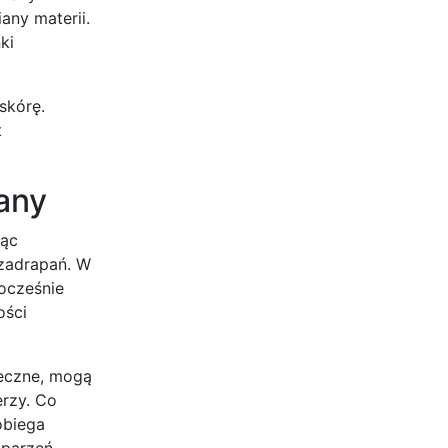
any materii.
ki
skórę.
t
any
jąc
 zadrapań. W
nocześnie
ości
neczne, mogą
erzy. Co
obiega
oparzeń,