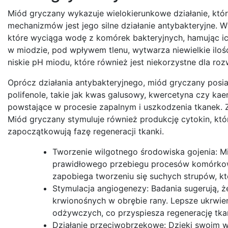
Miód gryczany wykazuje wielokierunkowe działanie, któ
mechanizmów jest jego silne działanie antybakteryjne.
które wyciąga wodę z komórek bakteryjnych, hamując i
w miodzie, pod wpływem tlenu, wytwarza niewielkie iloś
niskie pH miodu, które również jest niekorzystne dla ro
Oprócz działania antybakteryjnego, miód gryczany posi
polifenole, takie jak kwas galusowy, kwercetyna czy kaem
powstające w procesie zapalnym i uszkodzenia tkanek. Z
Miód gryczany stymuluje również produkcję cytokin, któ
zapoczątkowują fazę regeneracji tkanki.
Tworzenie wilgotnego środowiska gojenia: M
prawidłowego przebiegu procesów komórkowy
zapobiega tworzeniu się suchych strupów, kt
Stymulacja angiogenezy: Badania sugerują,
krwionośnych w obrębie rany. Lepsze ukrwieni
odżywczych, co przyspiesza regenerację tka
Działanie przeciwobrzękowe: Dzięki swoim 