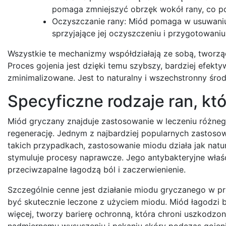
pomaga zmniejszyć obrzęk wokół rany, co po
Oczyszczanie rany: Miód pomaga w usuwaniu
sprzyjające jej oczyszczeniu i przygotowaniu
Wszystkie te mechanizmy współdziałają ze sobą, tworzą
Proces gojenia jest dzięki temu szybszy, bardziej efektyw
zminimalizowane. Jest to naturalny i wszechstronny środ
Specyficzne rodzaje ran, k
Miód gryczany znajduje zastosowanie w leczeniu różneg
regenerację. Jednym z najbardziej popularnych zastoso
takich przypadkach, zastosowanie miodu działa jak natu
stymuluje procesy naprawcze. Jego antybakteryjne właś
przeciwzapalne łagodzą ból i zaczerwienienie.
Szczególnie cenne jest działanie miodu gryczanego w p
być skutecznie leczone z użyciem miodu. Miód łagodzi b
więcej, tworzy barierę ochronną, która chroni uszkodzon
nadmiernemu wysuszeniu i pękaniu skóry podczas gojenia