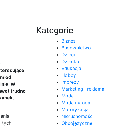
Kategorie
Biznes
Budownictwo
Dzieci
Dziecko
,
Edukacja
nteresujące
Hobby
 miód
Imprezy
lnie. W
Marketing i reklama
awet trudno
Moda
kanek,
Moda i uroda
Motoryzacja
dania
Nieruchomości
 tych
Obcojęzyczne