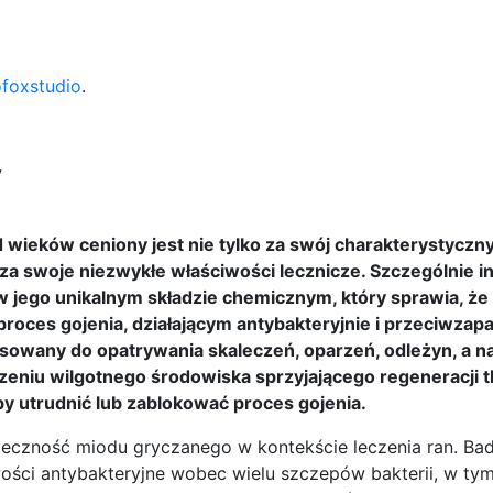
ofoxstudio
.
y
 wieków ceniony jest nie tylko za swój charakterystyczny
za swoje niezwykłe właściwości lecznicze. Szczególnie i
 w jego unikalnym składzie chemicznym, który sprawia, że
roces gojenia, działającym antybakteryjnie i przeciwzapa
sowany do opatrywania skaleczeń, oparzeń, odleżyn, a n
zeniu wilgotnego środowiska sprzyjającego regeneracji t
 utrudnić lub zablokować proces gojenia.
teczność miodu gryczanego w kontekście leczenia ran. Ba
ości antybakteryjne wobec wielu szczepów bakterii, w tym