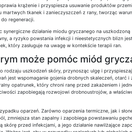
prawia krążenie i przyspiesza usuwanie produktów przemi
 martwych tkanek i zanieczyszczeń z rany, tworząc warun
 do regeneracji.
c synergiczne działanie miodu gryczanego na uszkodzoną 
ny, a ryzyko powstania infekcji i nieestetycznych blizn jes
ek, który zasługuje na uwagę w kontekście terapii ran.
tórym może pomóc miód grycz
o rodzaju uszkodzeń skóry, przynosząc ulgę i przyspiesza
wań jest wspomaganie gojenia drobnych skaleczeń, otarć i
ralny opatrunek, który chroni ranę przed zakażeniem i jed
ciwości zapobiegają rozwojowi drobnoustrojów, a właściw
rzypadku oparzeń. Zarówno oparzenia termiczne, jak i sło
ól, zmniejsza stan zapalny i zapobiega powstawaniu pęch
ą skórę przed infekcjami, a jego działanie nawilżające zap
. Ważne jest, aby w przypadku rozległych lub głębokich 