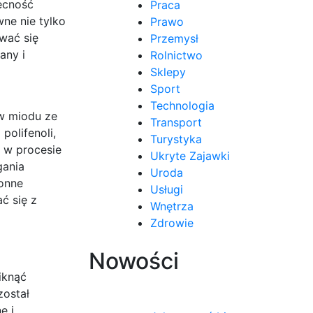
becność
Praca
ne nie tylko
Prawo
wać się
Przemysł
any i
Rolnictwo
Sklepy
Sport
Technologia
ów miodu ze
Transport
olifenoli,
Turystyka
ę w procesie
Ukryte Zajawki
gania
Uroda
onne
Usługi
ć się z
Wnętrza
Zdrowie
Nowości
iknąć
został
e i