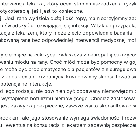
interwencja lekarza, który oceni stopień uszkodzenia, ryzyko
ykoterapię, jeśli jest to konieczne.
i: Jeśli rana wydziela dużą ilość ropy, ma nieprzyjemny zap
to świadczyć o rozwijającej się infekcji. W takich przypadk
acja z lekarzem, który może zlecić odpowiednie badania i 
fekowaną ranę bez odpowiedniej interwencji medycznej mo
by cierpiące na cukrzycę, zwłaszcza z neuropatią cukrzyc
owaniu miodu na rany. Choć miód może być pomocny w goj
ie może być problematyczne dla pacjentów z nieuregulow
z zaburzeniami krzepnięcia krwi powinny skonsultować si
otencjalne interakcje.
 od jego rodzaju, nie powinien być podawany niemowlętom 
o wystąpienia botulizmu niemowlęcego. Chociaż zastosowa
 jest zazwyczaj bezpieczne, zawsze warto skonsultować si
rodkiem, ale jego stosowanie wymaga świadomości i rozw
 i ewentualna konsultacja z lekarzem zapewnią bezpiecze