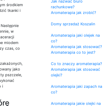
Jak nazwać biuro
nym środkiem
rachunkowe?
zić tkanki i
Aromaterapia jak zrobić?
Domy sprzedaż Koszalin
 Następnie
ennie, w
Aromaterapia jaki olejek na
aceracji
co?
one miodem
Aromaterapia jak stosować?
zy czas, co
Aromaterapia co to jest?
 zakażonych,
Co to znaczy aromaterapia?
sowany jako
Aromaterapia jak stosować
ty pszczele,
olejki?
 wykonać
 i
Aromaterapia jaki zapach na
co?
órę
Aromaterapia jakie olejki na