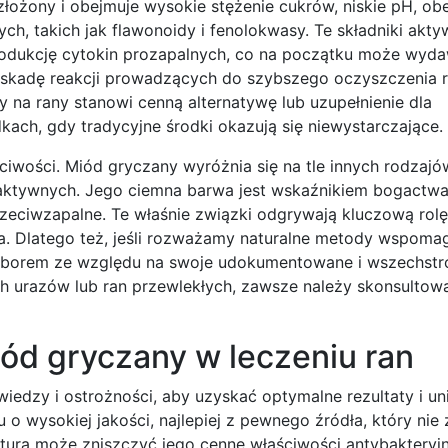
 złożony i obejmuje wysokie stężenie cukrów, niskie pH, o
, takich jak flawonoidy i fenolokwasy. Te składniki aktyw
rodukcję cytokin prozapalnych, co na początku może wyda
kaskadę reakcji prowadzących do szybszego oczyszczenia r
y na rany stanowi cenną alternatywę lub uzupełnienie dla
ach, gdy tradycyjne środki okazują się niewystarczające.
ciwości. Miód gryczany wyróżnia się na tle innych rodzaj
aktywnych. Jego ciemna barwa jest wskaźnikiem bogactwa p
przeciwzapalne. Te właśnie związki odgrywają kluczową rol
nia. Dlatego też, jeśli rozważamy naturalne metody wspoma
wyborem ze względu na swoje udokumentowane i wszechstr
h urazów lub ran przewlekłych, zawsze należy skonsultowa
ód gryczany w leczeniu ran
dzy i ostrożności, aby uzyskać optymalne rezultaty i un
o wysokiej jakości, najlepiej z pewnego źródła, który nie 
ura może zniszczyć jego cenne właściwości antybakteryjn