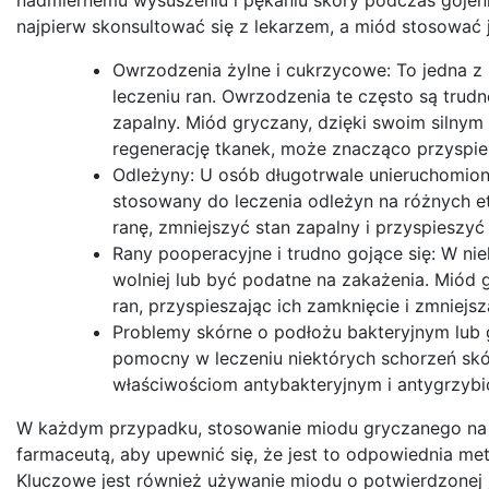
najpierw skonsultować się z lekarzem, a miód stosować
Owrzodzenia żylne i cukrzycowe: To jedna z
leczeniu ran. Owrzodzenia te często są trudn
zapalny. Miód gryczany, dzięki swoim silny
regenerację tkanek, może znacząco przyspies
Odleżyny: U osób długotrwale unieruchomio
stosowany do leczenia odleżyn na różnych et
ranę, zmniejszyć stan zapalny i przyspieszyć 
Rany pooperacyjne i trudno gojące się: W ni
wolniej lub być podatne na zakażenia. Miód
ran, przyspieszając ich zamknięcie i zmniejs
Problemy skórne o podłożu bakteryjnym lub 
pomocny w leczeniu niektórych schorzeń skórn
właściwościom antybakteryjnym i antygrzyb
W każdym przypadku, stosowanie miodu gryczanego na 
farmaceutą, aby upewnić się, że jest to odpowiednia meto
Kluczowe jest również używanie miodu o potwierdzonej 