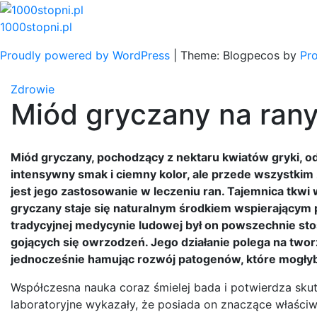
Skip
to
1000stopni.pl
content
Proudly powered by WordPress
|
Theme: Blogpecos by
Pr
Zdrowie
Miód gryczany na ran
Miód gryczany, pochodzący z nektaru kwiatów gryki, od
intensywny smak i ciemny kolor, ale przede wszystkim 
jest jego zastosowanie w leczeniu ran. Tajemnica tkwi
gryczany staje się naturalnym środkiem wspierającym p
tradycyjnej medycynie ludowej był on powszechnie sto
gojących się owrzodzeń. Jego działanie polega na twor
jednocześnie hamując rozwój patogenów, które mogłyby
Współczesna nauka coraz śmielej bada i potwierdza sku
laboratoryjne wykazały, że posiada on znaczące właściw