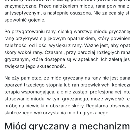
enzymatyczne. Przed nałożeniem miodu, rana powinna zo
antyseptycznym, a następnie osuszona. Nie zaleca się st
spowolnić gojenie.
Po przygotowaniu rany, cienką warstwę miodu gryczane
ranę przykrywa się jałowym opatrunkiem, który powinien
zależności od ilości wysięku z rany. Ważne jest, aby op
skóry wokół rany. Czasami, przy bardziej rozległych r
gryczanym, które dostępne są w aptekach. Ich zaletą je
zwiększa jego skuteczność.
Należy pamiętać, że miód gryczany na rany nie jest pa
oparzeń trzeciego stopnia lub ran przewlekłych, koniec
terapia wspomagająca, ale nie zastąpi profesjonalnej in
stosowanie miodu, w tym gryczanego, może wywołać re
próbę na niewielkim obszarze skóry. Regularna obserwacj
skutecznego wykorzystania miodu gryczanego.
Miód gryczany a mechanizmy