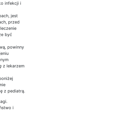
 infekcji i
ach, jest
ach, przed
leczenie
że być
ową, powinny
eniu
anym
ę z lekarzem
poniżej
nie
ę z pediatrą.
agi.
ństwo i