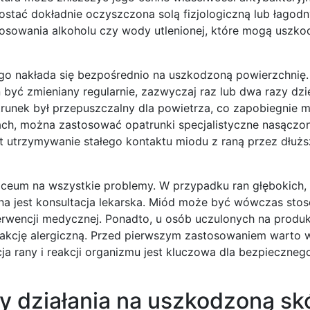
stać dokładnie oczyszczona solą fizjologiczną lub łagod
osowania alkoholu czy wody utlenionej, które mogą uszkod
go nakłada się bezpośrednio na uszkodzoną powierzchnię.
 być zmieniany regularnie, zazwyczaj raz lub dwa razy dzi
atrunek był przepuszczalny dla powietrza, co zapobiegnie m
anach, można zastosować opatrunki specjalistyczne nasącz
st utrzymywanie stałego kontaktu miodu z raną przez dłużs
naceum na wszystkie problemy. W przypadku ran głębokich,
zna jest konsultacja lekarska. Miód może być wówczas sto
terwencji medycznej. Ponadto, u osób uczulonych na produk
akcję alergiczną. Przed pierwszym zastosowaniem warto
a rany i reakcji organizmu jest kluczowa dla bezpiecznego
 działania na uszkodzoną sk