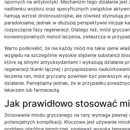
opornych na antybiotyki. Mechanizm tego działania jest
nadtlenku wodoru oraz specyficznych związków aktywnych
hamują wzrost drobnoustrojów, ale również stymulują p
paradoksalne, jednak w dłuższej perspektywie inicjuje 
rozpoczęcia fazy regeneracji. Dlatego też, miód gryczan
konwencjonalnych metod leczenia, zwłaszcza w przypadk
Warto podkreślić, że nie każdy miód ma takie same właś
względu na szczególnie wysokie stężenie substancji bio
które są silnymi antyoksydantami i wykazują działanie 
regeneracji tkanki łącznej i przyspieszaniu naskórkowa
leczenia ran, miód gryczany powinien być pierwszym 
działanie. Pamiętajmy jednak, że w przypadku poważnyc
lekarzem lub farmaceutą.
Jak prawidłowo stosować mi
Stosowanie miodu gryczanego na rany wymaga pewnej wie
potencjalnych komplikacji. Kluczowe jest używanie miodu 
poddany obróbce termicznej, ponieważ wysoka temperat