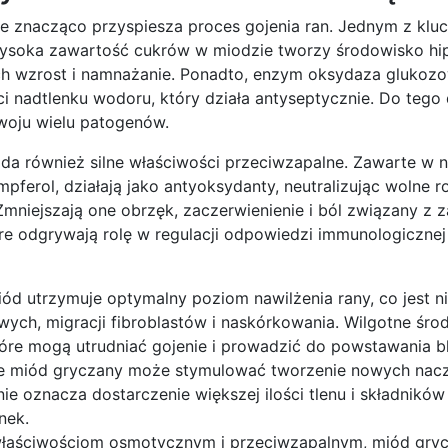
re znacząco przyspiesza proces gojenia ran. Jednym z kl
 Wysoka zawartość cukrów w miodzie tworzy środowisko hi
ch wzrost i namnażanie. Ponadto, enzym oksydaza glukoz
ci nadtlenku wodoru, który działa antyseptycznie. Do tego
zwoju wielu patogenów.
ada również silne właściwości przeciwzapalne. Zawarte w 
pferol, działają jako antyoksydanty, neutralizując wolne r
mniejszają one obrzęk, zaczerwienienie i ból związany z z
re odgrywają rolę w regulacji odpowiedzi immunologicznej 
iód utrzymuje optymalny poziom nawilżenia rany, co jest 
ch, migracji fibroblastów i naskórkowania. Wilgotne śro
óre mogą utrudniać gojenie i prowadzić do powstawania bl
 że miód gryczany może stymulować tworzenie nowych nac
e oznacza dostarczenie większej ilości tlenu i składników
nek.
właściwościom osmotycznym i przeciwzapalnym, miód gry