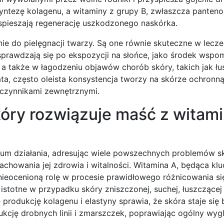
yntezę kolagenu, a witaminy z grupy B, zwłaszcza panteno
zyspieszają regenerację uszkodzonego naskórka.
ie do pielęgnacji twarzy. Są one równie skuteczne w leczen
sprawdzają się po ekspozycji na słońce, jako środek wspo
 a także w łagodzeniu objawów chorób skóry, takich jak ł
a, często oleista konsystencja tworzy na skórze ochronną
 czynnikami zewnętrznymi.
óry rozwiązuje maść z witami
um działania, adresując wiele powszechnych problemów sk
chowania jej zdrowia i witalności. Witamina A, będąca k
nieocenioną rolę w procesie prawidłowego różnicowania s
istotne w przypadku skóry zniszczonej, suchej, łuszczącej 
 produkcję kolagenu i elastyny sprawia, że skóra staje się 
dukcję drobnych linii i zmarszczek, poprawiając ogólny wyg