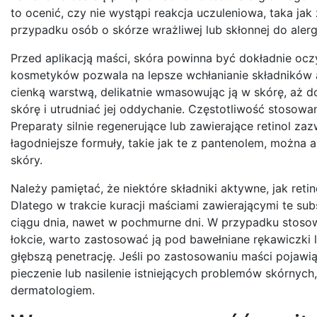
to ocenić, czy nie wystąpi reakcja uczuleniowa, taka ja
przypadku osób o skórze wrażliwej lub skłonnej do alergi
Przed aplikacją maści, skóra powinna być dokładnie ocz
kosmetyków pozwala na lepsze wchłanianie składników 
cienką warstwą, delikatnie wmasowując ją w skórę, aż 
skórę i utrudniać jej oddychanie. Częstotliwość stosowa
Preparaty silnie regenerujące lub zawierające retinol za
łagodniejsze formuły, takie jak te z pantenolem, można a
skóry.
Należy pamiętać, że niektóre składniki aktywne, jak ret
Dlatego w trakcie kuracji maściami zawierającymi te su
ciągu dnia, nawet w pochmurne dni. W przypadku stosowa
łokcie, warto zastosować ją pod bawełniane rękawiczki l
głębszą penetrację. Jeśli po zastosowaniu maści pojawią 
pieczenie lub nasilenie istniejących problemów skórnych
dermatologiem.