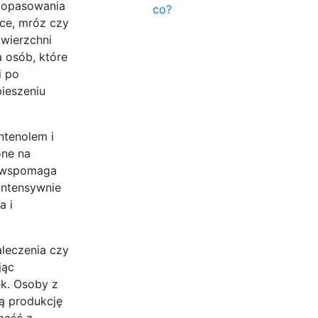
dopasowania
co?
ńce, mróz czy
owierzchni
a osób, które
i po
pieszeniu
ntenolem i
one na
 A wspomaga
intensywnie
a i
aleczenia czy
jąc
k. Osoby z
ą produkcję
maść z