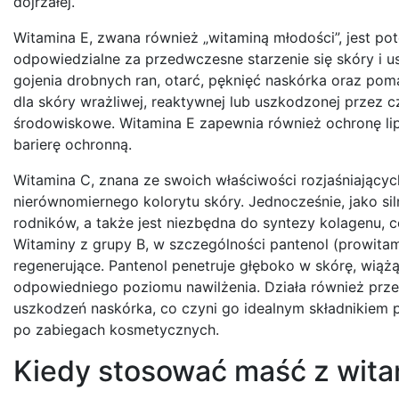
dojrzałej.
Witamina E, zwana również „witaminą młodości”, jest po
odpowiedzialne za przedwczesne starzenie się skóry i 
gojenia drobnych ran, otarć, pęknięć naskórka oraz pom
dla skóry wrażliwej, reaktywnej lub uszkodzonej przez 
środowiskowe. Witamina E zapewnia również ochronę lip
barierę ochronną.
Witamina C, znana ze swoich właściwości rozjaśniający
nierównomiernego kolorytu skóry. Jednocześnie, jako si
rodników, a także jest niezbędna do syntezy kolagenu, co
Witaminy z grupy B, w szczególności pantenol (prowitami
regenerujące. Pantenol penetruje głęboko w skórę, wiążą
odpowiedniego poziomu nawilżenia. Działa również przec
uszkodzeń naskórka, co czyni go idealnym składnikiem p
po zabiegach kosmetycznych.
Kiedy stosować maść z wita