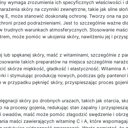
ny wymaga zrozumienia ich specyficznych właściwości i 
ażenia skóry na czynniki zewnętrzne, takie jak silne sło
inę E, może stanowić doskonałą ochronę. Tworzy ona na p
chroni przed podrażnieniami. Jest to szczególnie ważne dl
 w trudnych warunkach atmosferycznych. Stosowanie maśc
trem, może pomóc w ukojenia skóry, nawilżeniu jej i przys
j lub spękanej skóry, maść z witaminami, szczególnie z pa
tosowanie takich preparatów na miejsca szczególnie naraż
rócić skórze miękkość, gładkość i elastyczność. Witamina
ki i stymulując produkcję nowych, podczas gdy pantenol 
ne w przypadku pęknięć skóry, przyspieszając proces gojeni
ęgnacji skóry po drobnych urazach, takich jak otarcia, sk
 na procesy gojenia, redukując stan zapalny i przyspiesza
ń owadów, maść może pomóc złagodzić swędzenie i obrzę
nia maści zawierających witaminę C i A, które wspomagaj
raz redukując widoczność zmarszczek. Warto pamiętać, że 