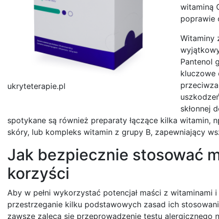
witaminą 
poprawie 
Witaminy z
wyjątkowy
Pantenol g
kluczowe 
przeciwzap
ukryteterapie.pl
uszkodzeń 
skłonnej 
spotykane są również preparaty łączące kilka witamin, n
skóry, lub kompleks witamin z grupy B, zapewniający wsz
Jak bezpiecznie stosować m
korzyści
Aby w pełni wykorzystać potencjał maści z witaminami 
przestrzeganie kilku podstawowych zasad ich stosowan
zawsze zaleca się przeprowadzenie testu alergicznego n