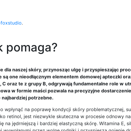
ofoxstudio
.
ak pomaga?
dla naszej skóry, przynosząc ulgę i przyspieszając pro
 że są one nieodłącznym elementem domowej apteczki ora
 E, C oraz te z grupy B, odgrywają fundamentalne role w u
jscowa w formie maści pozwala na precyzyjne dostarczeni
najbardziej potrzebne.
 wpłynąć na poprawę kondycji skóry problematycznej, su
ako retinol, jest niezwykle skuteczna w procesie odnowy na
ę na jędrniejszą i bardziej elastyczną skórę. Witamina E, si
 wywołanymi przez wolne rodniki i przyspiesza gojenie dr