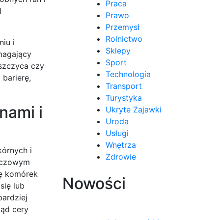
Praca
l
Prawo
Przemysł
Rolnictwo
iu i
Sklepy
magający
Sport
uszczyca czy
Technologia
 barierę,
Transport
Turystyka
nami i
Ukryte Zajawki
Uroda
Usługi
Wnętrza
órnych i
Zdrowie
luczowym
ię komórek
Nowości
się lub
bardziej
ląd cery