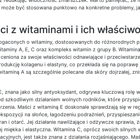
e, może być stosowana punktowo na konkretne problemy, j
i z witaminami i ich właściwo
bogaconych o witaminy, dostosowanych do różnorodnych p
itaminy A, E, C oraz kompleks witamin z grupy B. Witamina
t ceniona za swoje właściwości odnawiające i przeciwstarz
odukcję kolagenu i elastyny, co przekłada się na poprawę 
itaminą A są szczególnie polecane dla skóry dojrzałej, zni
E, znana jako silny antyoksydant, odgrywa kluczową rolę 
ed szkodliwym działaniem wolnych rodników, które przyspi
rzenia. Maści z witaminą E doskonale sprawdzają się w reg
kspozycji na słońce, łagodzeniu podrażnień, przyspieszani
an i otarć. Jej działanie nawilżające i odżywcze sprawia, ż
ej miękka i elastyczna. Witamina C, oprócz swoich silnych 
cyjnych, jest także znana z działania rozjaśniającego. Maś