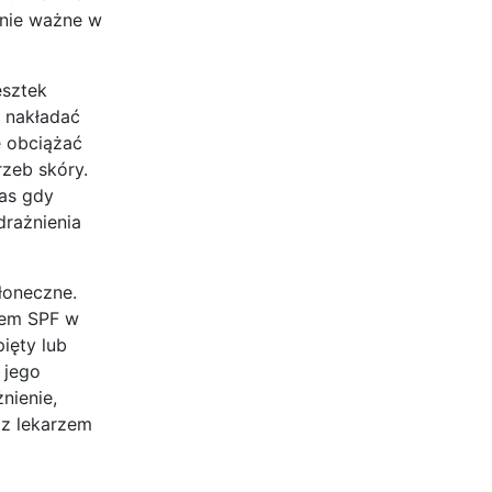
lnie ważne w
esztek
 nakładać
e obciążać
rzeb skóry.
zas gdy
drażnienia
łoneczne.
trem SPF w
ięty lub
 jego
nienie,
 z lekarzem