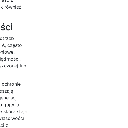
ak również
ści
otrzeb
 A, często
eniowe.
jędrności,
szczonej lub
w ochronie
eszają
eneracji
u gojenia
e skóra staje
właściwości
ci z