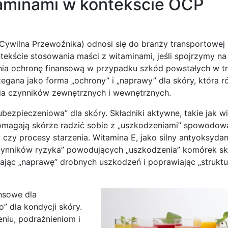
aminami w kontekście OCP
ywilna Przewoźnika) odnosi się do branży transportowej 
kście stosowania maści z witaminami, jeśli spojrzymy na 
nia ochronę finansową w przypadku szkód powstałych w tr
ana jako forma „ochrony” i „naprawy” dla skóry, która ró
nia czynników zewnętrznych i wewnętrznych.
ubezpieczeniowa” dla skóry. Składniki aktywne, takie jak w
pomagają skórze radzić sobie z „uszkodzeniami” spowodow
czy procesy starzenia. Witamina E, jako silny antyoksydan
czynników ryzyka” powodujących „uszkodzenia” komórek sk
jąc „naprawę” drobnych uszkodzeń i poprawiając „struktu
nsowe dla
” dla kondycji skóry.
niu, podrażnieniom i