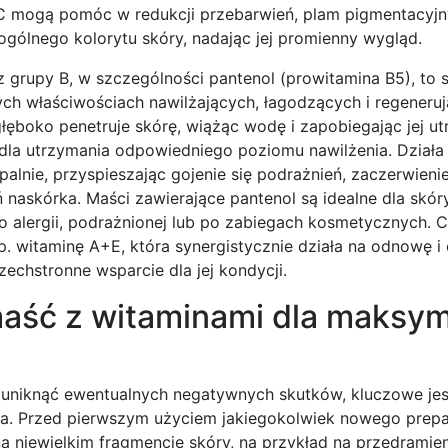
C mogą pomóc w redukcji przebarwień, plam pigmentacyjn
ogólnego kolorytu skóry, nadając jej promienny wygląd.
 grupy B, w szczególności pantenol (prowitamina B5), to s
ch właściwościach nawilżających, łagodzących i regeneruj
łęboko penetruje skórę, wiążąc wodę i zapobiegając jej utr
dla utrzymania odpowiedniego poziomu nawilżenia. Działa
alnie, przyspieszając gojenie się podrażnień, zaczerwienie
naskórka. Maści zawierające pantenol są idealne dla skóry
do alergii, podrażnionej lub po zabiegach kosmetycznych. 
p. witaminę A+E, która synergistycznie działa na odnowę i
echstronne wsparcie dla jej kondycji.
aść z witaminami dla maksym
i uniknąć ewentualnych negatywnych skutków, kluczowe jes
ia. Przed pierwszym użyciem jakiegokolwiek nowego prepa
a niewielkim fragmencie skóry, na przykład na przedramien