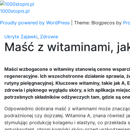
Skip
to
1000stopni.pl
content
Proudly powered by WordPress
|
Theme: Blogpecos by
Pr
Ukryte Zajawki
,
Zdrowie
Maść z witaminami, j
Maści wzbogacone o witaminy stanowią cenne wsparcie 
regeneracyjne. Ich wszechstronne działanie sprawia,
rutyny pielęgnacyjnej. Kluczowe witaminy, takie jak A,
zdrowia i pięknego wyglądu skóry, a ich aplikacja mie
potrzebnych składników odżywczych tam, gdzie są one 
Odpowiednio dobrana maść z witaminami może znacząco
podrażnionej czy dojrzałej. Witamina A, znana również j
stymulując produkcję kolagenu i elastyny, co przekłada si
antyoksydant, chroni komórki skóry przed uszkodzeniami