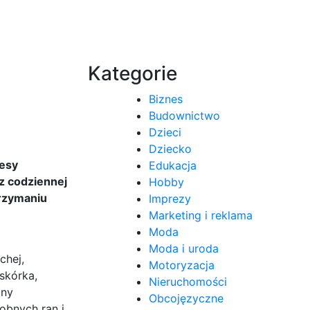
Kategorie
Biznes
Budownictwo
Dzieci
Dziecko
cesy
Edukacja
z codziennej
Hobby
trzymaniu
Imprezy
e
Marketing i reklama
Moda
Moda i uroda
chej,
Motoryzacja
skórka,
Nieruchomości
lny
Obcojęzyczne
obnych ran i