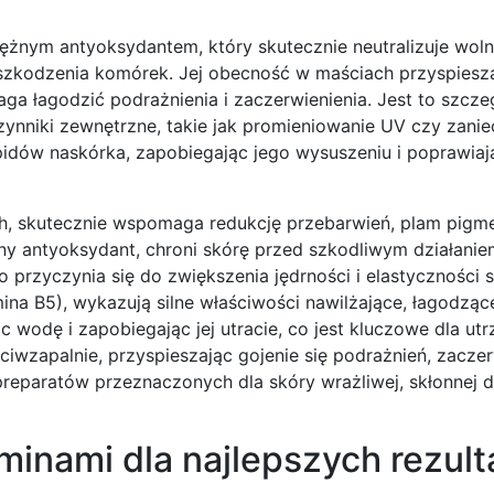
tężnym antyoksydantem, który skutecznie neutralizuje woln
uszkodzenia komórek. Jej obecność w maściach przyspiesz
aga łagodzić podrażnienia i zaczerwienienia. Jest to szcz
czynniki zewnętrzne, takie jak promieniowanie UV czy zani
idów naskórka, zapobiegając jego wysuszeniu i poprawiaj
ch, skutecznie wspomaga redukcję przebarwień, plam pigme
lny antyoksydant, chroni skórę przed szkodliwym działani
 przyczynia się do zwiększenia jędrności i elastyczności s
na B5), wykazują silne właściwości nawilżające, łagodzące
c wodę i zapobiegając jej utracie, co jest kluczowe dla ut
iwzapalnie, przyspieszając gojenie się podrażnień, zaczer
reparatów przeznaczonych dla skóry wrażliwej, skłonnej do
minami dla najlepszych rezul