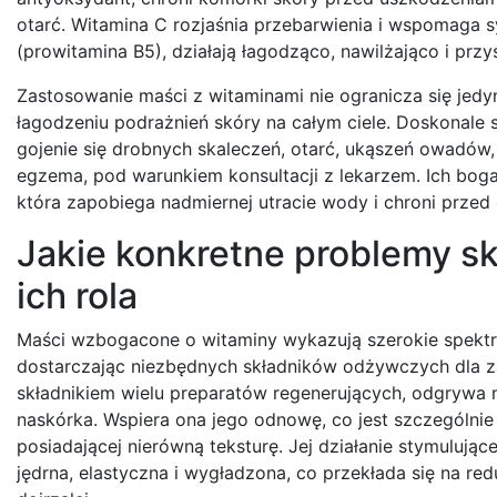
otarć. Witamina C rozjaśnia przebarwienia i wspomaga s
(prowitamina B5), działają łagodząco, nawilżająco i pr
Zastosowanie maści z witaminami nie ogranicza się jedyn
łagodzeniu podrażnień skóry na całym ciele. Doskonale 
gojenie się drobnych skaleczeń, otarć, ukąszeń owadów,
egzema, pod warunkiem konsultacji z lekarzem. Ich bogat
która zapobiega nadmiernej utracie wody i chroni przed
Jakie konkretne problemy sk
ich rola
Maści wzbogacone o witaminy wykazują szerokie spektr
dostarczając niezbędnych składników odżywczych dla za
składnikiem wielu preparatów regenerujących, odgrywa 
naskórka. Wspiera ona jego odnowę, co jest szczególnie 
posiadającej nierówną teksturę. Jej działanie stymulujące
jędrna, elastyczna i wygładzona, co przekłada się na re