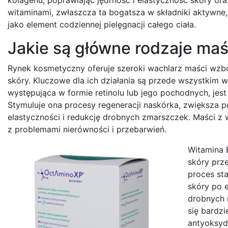
witaminami, zwłaszcza ta bogatsza w składniki aktywn
jako element codziennej pielęgnacji całego ciała.
Jakie są główne rodzaje maśc
Rynek kosmetyczny oferuje szeroki wachlarz maści wz
skóry. Kluczowe dla ich działania są przede wszystkim w
występująca w formie retinolu lub jego pochodnych, jes
Stymuluje ona procesy regeneracji naskórka, zwiększa pr
elastyczności i redukcję drobnych zmarszczek. Maści z w
z problemami nierówności i przebarwień.
Witamina 
skóry prz
proces sta
skóry po e
drobnych r
się bardzi
antyoksyda