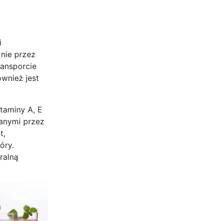
i
nie przez
ansporcie
wnież jest
itaminy A, E
anymi przez
t,
óry.
ralną