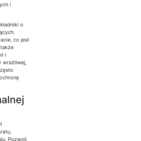
ych i
kładniki o
ących.
acie, co jest
 także
ń i
 wrażliwej,
Często
 ochronę
alnej
t
ratu,
iu. Pozwoli