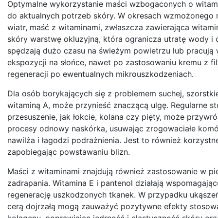
Optymalne wykorzystanie maści wzbogaconych o witami
do aktualnych potrzeb skóry. W okresach wzmożonego nar
wiatr, maść z witaminami, zwłaszcza zawierająca witam
skóry warstwę okluzyjną, która ogranicza utratę wody i 
spędzają dużo czasu na świeżym powietrzu lub pracują
ekspozycji na słońce, nawet po zastosowaniu kremu z fil
regeneracji po ewentualnych mikrouszkodzeniach.
Dla osób borykających się z problemem suchej, szorstkie
witaminą A, może przynieść znaczącą ulgę. Regularne s
przesuszenie, jak łokcie, kolana czy pięty, może przyw
procesy odnowy naskórka, usuwając zrogowaciałe komór
nawilża i łagodzi podrażnienia. Jest to również korzyst
zapobiegając powstawaniu blizn.
Maści z witaminami znajdują również zastosowanie w piel
zadrapania. Witamina E i pantenol działają wspomagająco
regenerację uszkodzonych tkanek. W przypadku ukąsze
cerą dojrzałą mogą zauważyć pozytywne efekty stosowa
kolagenu, poprawiając jędrność i elastyczność skóry o