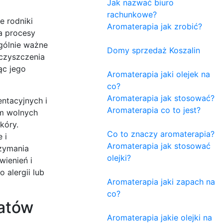
Jak nazwać biuro
rachunkowe?
e rodniki
Aromaterapia jak zrobić?
a procesy
ególnie ważne
Domy sprzedaż Koszalin
eczyszczenia
ąc jego
Aromaterapia jaki olejek na
co?
Aromaterapia jak stosować?
ntacyjnych i
Aromaterapia co to jest?
em wolnych
kóry.
Co to znaczy aromaterapia?
 i
Aromaterapia jak stosować
rzymania
olejki?
wienień i
 alergii lub
Aromaterapia jaki zapach na
co?
tatów
Aromaterapia jakie olejki na