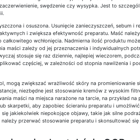
k zaczerwienienie, swędzenie czy wysypka. Jest to szczegó
i.
yszczona i osuszona. Usunięcie zanieczyszczeń, sebum i r
aktywnych i zwiększa efektywność preparatu. Maść należy
do całkowitego wchłonięcia. Nadmierna ilość produktu moż
nia maści zależy od jej przeznaczenia i indywidualnych pot
zwyczaj stosuje się raz dziennie, najlepiej wieczorem, podc
plikować częściej, w zależności od stopnia nawilżenia i po
inol, mogą zwiększać wrażliwość skóry na promieniowanie s
bstancje, niezbędne jest stosowanie kremów z wysokim fil
nia maści na miejsca narażone na tarcie, na przykład na p
ub skarpetki, aby zapobiec ścieraniu preparatu i umożliwić
się jakiekolwiek niepokojące objawy, takie jak silne podraż
, należy przerwać stosowanie preparatu i skonsultować się