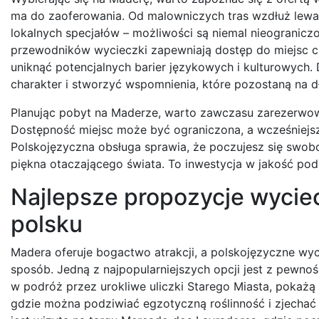
ma do zaoferowania. Od malowniczych tras wzdłuż lewad
lokalnych specjałów – możliwości są niemal nieogranic
przewodników wycieczki zapewniają dostęp do miejsc c
uniknąć potencjalnych barier językowych i kulturowych.
charakter i stworzyć wspomnienia, które pozostaną na d
Planując pobyt na Maderze, warto zawczasu zarezerwow
Dostępność miejsc może być ograniczona, a wcześniejs
Polskojęzyczna obsługa sprawia, że poczujesz się swobo
piękna otaczającego świata. To inwestycja w jakość podr
Najlepsze propozycje wycie
polsku
Madera oferuje bogactwo atrakcji, a polskojęzyczne wyc
sposób. Jedną z najpopularniejszych opcji jest z pewnoś
w podróż przez urokliwe uliczki Starego Miasta, pokaż
gdzie można podziwiać egzotyczną roślinność i zjecha