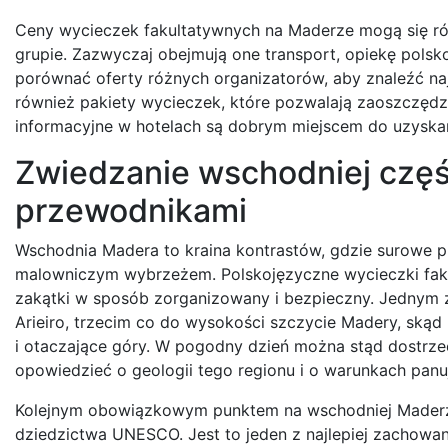
Ceny wycieczek fakultatywnych na Maderze mogą się róż
grupie. Zazwyczaj obejmują one transport, opiekę polsk
porównać oferty różnych organizatorów, aby znaleźć na
również pakiety wycieczek, które pozwalają zaoszczędzi
informacyjne w hotelach są dobrym miejscem do uzyskani
Zwiedzanie wschodniej częś
przewodnikami
Wschodnia Madera to kraina kontrastów, gdzie surowe pi
malowniczym wybrzeżem. Polskojęzyczne wycieczki fakul
zakątki w sposób zorganizowany i bezpieczny. Jednym 
Arieiro, trzecim co do wysokości szczycie Madery, skąd
i otaczające góry. W pogodny dzień można stąd dostrze
opowiedzieć o geologii tego regionu i o warunkach panu
Kolejnym obowiązkowym punktem na wschodniej Maderze 
dziedzictwa UNESCO. Jest to jeden z najlepiej zachowan