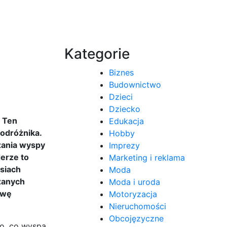
Kategorie
Biznes
Budownictwo
Dzieci
Dziecko
. Ten
Edukacja
podróżnika.
Hobby
zania wyspy
Imprezy
erze to
Marketing i reklama
rsiach
Moda
dzanych
Moda i uroda
awę
Motoryzacja
Nieruchomości
Obcojęzyczne
to, co wyspa