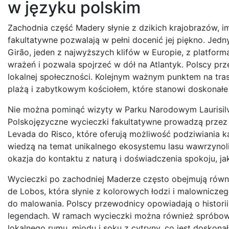
w języku polskim
Zachodnia część Madery słynie z dzikich krajobrazów, im
fakultatywne pozwalają w pełni docenić jej piękno. Jed
Girão, jeden z najwyższych klifów w Europie, z platfo
wrażeń i pozwala spojrzeć w dół na Atlantyk. Polscy prz
lokalnej społeczności. Kolejnym ważnym punktem na tras
plażą i zabytkowym kościołem, które stanowi doskonałe 
Nie można pominąć wizyty w Parku Narodowym Laurisilva
Polskojęzyczne wycieczki fakultatywne prowadzą przez n
Levada do Risco, które oferują możliwość podziwiania k
wiedzą na temat unikalnego ekosystemu lasu wawrzynolis
okazja do kontaktu z naturą i doświadczenia spokoju, ja
Wycieczki po zachodniej Maderze często obejmują równi
de Lobos, która słynie z kolorowych łodzi i malowniczeg
do malowania. Polscy przewodnicy opowiadają o historii
legendach. W ramach wycieczki można również spróbow
lokalnego rumu, miodu i soku z cytryny, co jest doskonał