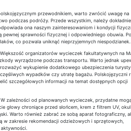
polskojęzycznym przewodnikiem, warto zwrócić uwagę na 
ństwo podczas podróży. Przede wszystkim, należy dokładni
odpowiada ona naszym zainteresowaniom i kondycji fizyczn
 pewnej sprawności fizycznej i odpowiedniego obuwia. Po
zlaków, co pozwala uniknąć nieprzyjemnych niespodzianek.
 Większość organizatorów wycieczek fakultatywnych na M
zkody wyrządzone podczas transportu. Warto jednak upew
by rozważyć wykupienie dodatkowego ubezpieczenia turyst
zczęśliwych wypadków czy utratę bagażu. Polskojęzyczni r
ielić szczegółowych informacji na temat dostępnych opcji
W zależności od planowanych wycieczek, przydatne mogą
e głowy chroniące przed słońcem, krem z filtrem UV, okul
ąski. Warto również zabrać ze sobą aparat fotograficzny, 
ą w zakresie rekomendacji odzieżowych i sprzętowych,
 aktywności.