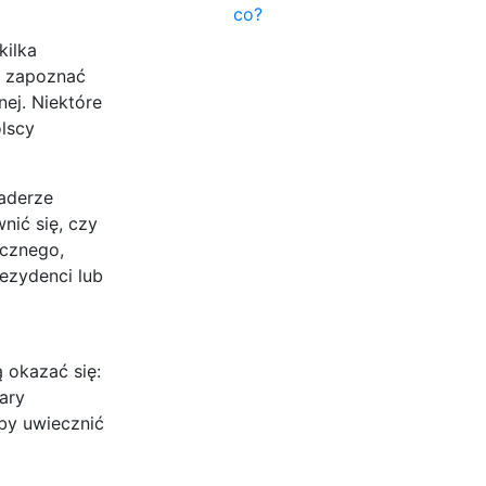
co?
kilka
e zapoznać
ej. Niektóre
lscy
aderze
nić się, czy
ycznego,
ezydenci lub
 okazać się:
ary
aby uwiecznić