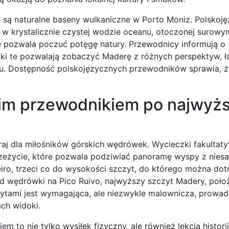
 są naturalne baseny wulkaniczne w Porto Moniz. Polskoj
 w krystalicznie czystej wodzie oceanu, otoczonej surowym
e pozwala poczuć potęgę natury. Przewodnicy informują o
zki te pozwalają zobaczyć Maderę z różnych perspektyw, ł
u. Dostępność polskojęzycznych przewodników sprawia, ż
im przewodnikiem po najwyż
raj dla miłośników górskich wędrówek. Wycieczki fakultat
zeżycie, które pozwala podziwiać panoramę wyspy z nies
eiro, trzeci co do wysokości szczyt, do którego można dot
d wędrówki na Pico Ruivo, najwyższy szczyt Madery, poło
tami jest wymagająca, ale niezwykle malownicza, prowad
ach widoki.
o nie tylko wysiłek fizyczny, ale również lekcja historii 