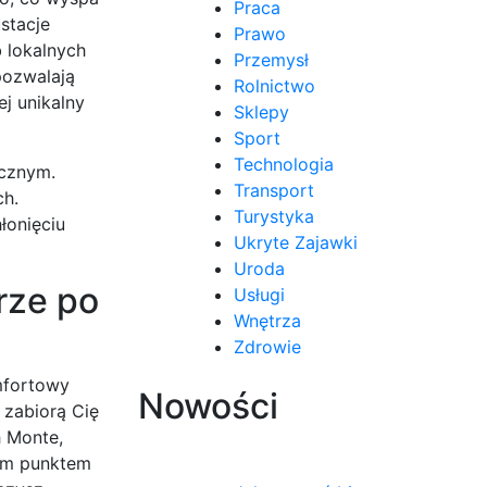
Praca
stacje
Prawo
 lokalnych
Przemysł
pozwalają
Rolnictwo
j unikalny
Sklepy
Sport
Technologia
ycznym.
Transport
ch.
Turystyka
łonięciu
Ukryte Zajawki
Uroda
rze po
Usługi
Wnętrza
Zdrowie
mfortowy
Nowości
 zabiorą Cię
h Monte,
wym punktem