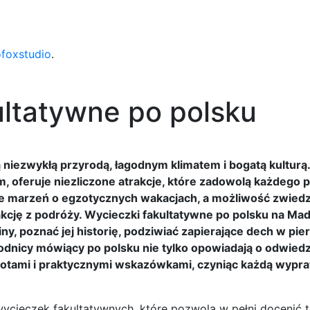
ofoxstudio
.
ltatywne po polsku
 niezwykłą przyrodą, łagodnym klimatem i bogatą kulturą
m, oferuje niezliczone atrakcje, które zadowolą każdego 
ie marzeń o egzotycznych wakacjach, a możliwość zwied
kcję z podróży. Wycieczki fakultatywne po polsku na Mad
iny, poznać jej historię, podziwiać zapierające dech w pie
wodnicy mówiący po polsku nie tylko opowiadają o odwie
gdotami i praktycznymi wskazówkami, czyniąc każdą wypr
wycieczek fakultatywnych, które pozwolą w pełni docenić 