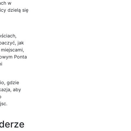
ach w
cy dzielą się
ściach,
baczyć, jak
 miejscami,
okowym Ponta
i
io, gdzie
azja, aby
o
jsc.
aderze