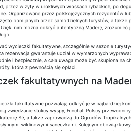
, przez wizyty w urokliwych wioskach rybackich, po degu
zone. Organizowane przez polskojęzycznych rezydentów lub
zęsto pomijanych przez samodzielnych turystów, a także 
 Dzięki nim można odkryć autentyczną Maderę, zrozumieć je
ługo.
ać wycieczki fakultatywne, szczególnie w sezonie turyst
za rezerwacja gwarantuje udział w wymarzonych wyprawa
dnie i bezpiecznie, a cała uwaga może być skupiona na ch
óży, która z pewnością się opłaci.
czek fakultatywnych na Made
ieczki fakultatywne pozwalają odkryć je w najbardziej ko
cią zwiedzanie stolicy wyspy, Funchal. Polscy przewodnicy
ą katedrę Sé, a także zaprowadzą do Ogrodów Tropikalnyc
ć słynnymi wiklinowymi saneczkami. Kolejnym obowiązko