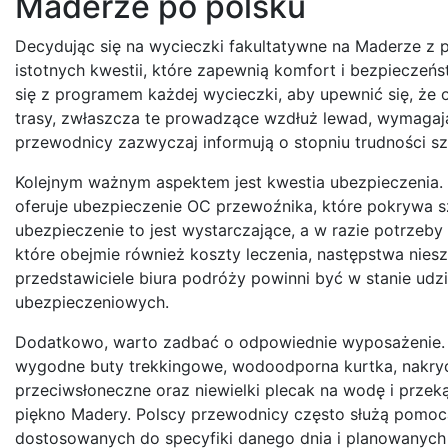
Maderze po polsku
Decydując się na wycieczki fakultatywne na Maderze z 
istotnych kwestii, które zapewnią komfort i bezpiecze
się z programem każdej wycieczki, aby upewnić się, że 
trasy, zwłaszcza te prowadzące wzdłuż lewad, wymagają
przewodnicy zazwyczaj informują o stopniu trudności s
Kolejnym ważnym aspektem jest kwestia ubezpieczenia.
oferuje ubezpieczenie OC przewoźnika, które pokrywa s
ubezpieczenie to jest wystarczające, a w razie potrze
które obejmie również koszty leczenia, następstwa nies
przedstawiciele biura podróży powinni być w stanie udz
ubezpieczeniowych.
Dodatkowo, warto zadbać o odpowiednie wyposażenie. 
wygodne buty trekkingowe, wodoodporna kurtka, nakryci
przeciwsłoneczne oraz niewielki plecak na wodę i przek
piękno Madery. Polscy przewodnicy często służą pomoc
dostosowanych do specyfiki danego dnia i planowanych