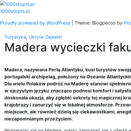
Skip
to
1000stopni.pl
content
Proudly powered by WordPress
|
Theme: Blogpecos by
Pr
Turystyka
,
Ukryte Zajawki
Madera wycieczki faku
Madera, nazywana Perłą Atlantyku, kusi turystów swoją
portugalski archipelag, położony na Oceanie Atlantycki
Dla wielu Polaków podróż na Maderę stanowi spełnien
w ojczystym języku znacząco podnosi komfort i satysfa
doskonała okazja, aby zgłębić sekrety tej magicznej kra
krajobrazy i zanurzyć się w lokalnej atmosferze. Prze
miejscach, ale również dzielą się ciekawostkami, ane
niezapomnianym przeżyciem.
Wybierając się na Maderę, warto zapoznać się z ofertą 