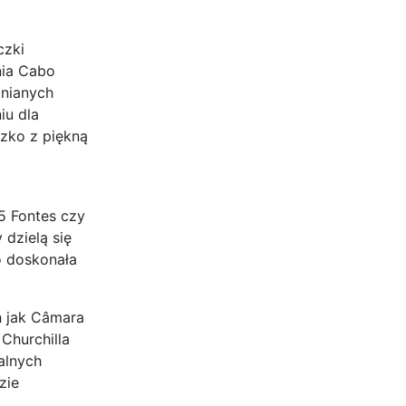
czki
nia Cabo
mnianych
iu dla
czko z piękną
5 Fontes czy
dzielą się
o doskonała
h jak Câmara
Churchilla
alnych
zie