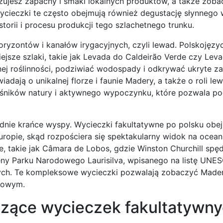
zujesz zapachy i smaki lokalnych produktów, a także zoba
ycieczki te często obejmują również degustację słynnego 
torii i procesu produkcji tego szlachetnego trunku.
yzontów i kanałów irygacyjnych, czyli lewad. Polskojęzy
jsze szlaki, takie jak Levada do Caldeirão Verde czy Leva
nej roślinności, podziwiać wodospady i odkrywać ukryte za
ają o unikalnej florze i faunie Madery, a także o roli le
ośników natury i aktywnego wypoczynku, które pozwala p
dnie krańce wyspy. Wycieczki fakultatywne po polsku obe
ropie, skąd rozpościera się spektakularny widok na ocean
, takie jak Câmara de Lobos, gdzie Winston Churchill spęd
eny Parku Narodowego Laurisilva, wpisanego na listę UNES
ych. Te kompleksowe wycieczki pozwalają zobaczyć Made
urowym.
czące wycieczek fakultatywny