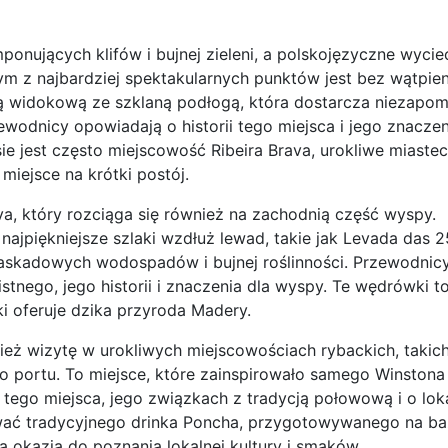
ponujących klifów i bujnej zieleni, a polskojęzyczne wycie
nym z najbardziej spektakularnych punktów jest bez wątpie
rmą widokową ze szklaną podłogą, która dostarcza niezapo
ewodnicy opowiadają o historii tego miejsca i jego znaczen
ie jest często miejscowość Ribeira Brava, urokliwe miaste
miejsce na krótki postój.
, który rozciąga się również na zachodnią część wyspy.
ajpiękniejsze szlaki wzdłuż lewad, takie jak Levada das 2
askadowych wodospadów i bujnej roślinności. Przewodnicy 
tnego, jego historii i znaczenia dla wyspy. Te wędrówki t
ki oferuje dzika przyroda Madery.
eż wizytę w urokliwych miejscowościach rybackich, takic
o portu. To miejsce, które zainspirowało samego Winstona 
 tego miejsca, jego związkach z tradycją połowową i o lok
ać tradycyjnego drinka Poncha, przygotowywanego na ba
ą okazją do poznania lokalnej kultury i smaków.