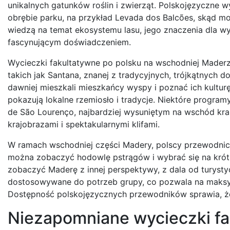
unikalnych gatunków roślin i zwierząt. Polskojęzyczne
obrębie parku, na przykład Levada dos Balcões, skąd mo
wiedzą na temat ekosystemu lasu, jego znaczenia dla wys
fascynującym doświadczeniem.
Wycieczki fakultatywne po polsku na wschodniej Maderz
takich jak Santana, znanej z tradycyjnych, trójkątnych 
dawniej mieszkali mieszkańcy wyspy i poznać ich kultur
pokazują lokalne rzemiosło i tradycje. Niektóre progr
de São Lourenço, najbardziej wysuniętym na wschód kra
krajobrazami i spektakularnymi klifami.
W ramach wschodniej części Madery, polscy przewodnicy 
można zobaczyć hodowlę pstrągów i wybrać się na krót
zobaczyć Maderę z innej perspektywy, z dala od turysty
dostosowywane do potrzeb grupy, co pozwala na maksym
Dostępność polskojęzycznych przewodników sprawia, że p
Niezapomniane wycieczki fa