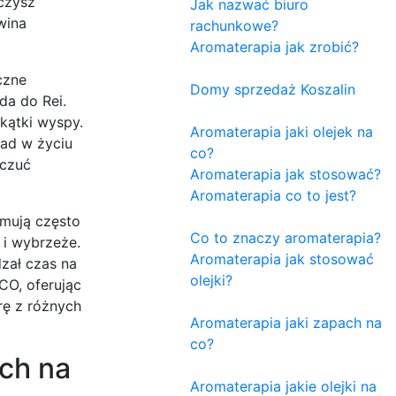
czysz
Jak nazwać biuro
wina
rachunkowe?
Aromaterapia jak zrobić?
czne
Domy sprzedaż Koszalin
da do Rei.
kątki wyspy.
Aromaterapia jaki olejek na
wad w życiu
co?
oczuć
Aromaterapia jak stosować?
Aromaterapia co to jest?
jmują często
Co to znaczy aromaterapia?
 i wybrzeże.
Aromaterapia jak stosować
zał czas na
olejki?
CO, oferując
rę z różnych
Aromaterapia jaki zapach na
co?
ch na
Aromaterapia jakie olejki na