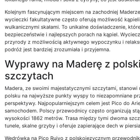
Kolejnym fascynującym miejscem na zachodniej Maderze
wycieczki fakultatywne często oferują możliwość kąpieli
wulkanicznymi skałami. To unikalne doświadczenie, któr
bezpieczeństwie i najlepszych porach na kąpiel. Wyciec
przyrody z możliwością aktywnego wypoczynku i relaks
podróż jest bardziej zrozumiała i przyjemna.
Wyprawy na Maderę z polsk
szczytach
Madera, ze swoimi majestatycznymi szczytami, stanowi 
polsku na najwyższe punkty wyspy to niezapomniane pr
perspektywy. Najpopularniejszym celem jest Pico do Ari
samochodem. Polscy przewodnicy często organizują stą
wysokości 1862 metrów. Trasa między tymi dwoma szczy
tunele, skalne grzyby i oferuje zapierające dech w piersi
Wędrówka na Pico Ruivo z polskojęzycznym przewodnikiem t