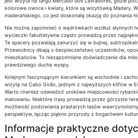
jest wizyta na targu Mercado dos Lavradores, gdzie poc
kolorowe owoce i kwiaty, które są wizytówką Madery. W
maderańskiego, co jest doskonałą okazją do poznania his
Nie można zapomnieć o wędrówkach wzdłuż słynnych hor
wycieczki fakultatywne często prowadzą przez najpięknie
Te spacery pozwalają zanurzyć się w bujnej, subtropikal
Przewodnicy dbają o bezpieczeństwo uczestników, opowiad
mieszkańców. To niezapomniane doświadczenie dla mił
prawdziwego ducha wyspy.
Kolejnym fascynującym kierunkiem są wschodnie i zacho
wizytę na Cabo Girão, jednym z najwyższych klifów w Eu
Warto również odwiedzić urokliwe miejscowości rybackie
malowaniu. Niektóre trasy prowadzą przez górzyste ter
możliwość podziwiania prastarych lasów wawrzynolistn
perspektyw, łącząc piękno przyrody z bogactwem kult
Informacje praktyczne doty