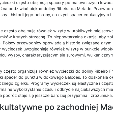
 wycieczki często obejmują spacery po malowniczych lewad
żna podziwiać piękno doliny Ribeira da Metade. Przewodni
py i historii jego ochrony, co czyni spacer edukacyjnym i
e często obejmują również wizytę w urokliwych miejscowo
domków krytych strzechą. To niepowtarzalna okazja, aby zo
ę. Polscy przewodnicy opowiadają historie związane z tymi
amy wycieczek uwzględniają również wizytę w punkcie wid
ńcu wyspy, charakteryzującym się surowymi, wulkanicznym
często organizują również wycieczki do doliny Ribeiro Fr
ki spacer do punktu widokowego Balcões. To doskonała ok
cznego zgiełku. Programy wycieczek są elastyczne i częst
alne wykorzystanie czasu i odkrycie najciekawszych mie
odróż staje się jeszcze bardziej przyjemna i zrozumiała.
kultatywne po zachodniej M