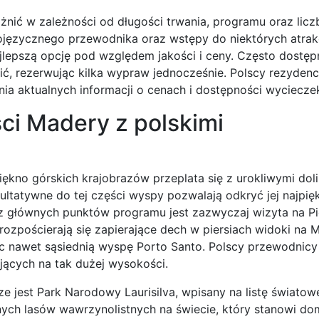
nić w zależności od długości trwania, programu oraz lic
ojęzycznego przewodnika oraz wstępy do niektórych atrakc
jlepszą opcję pod względem jakości i ceny. Często dostęp
ć, rezerwując kilka wypraw jednocześnie. Polscy rezydenc
a aktualnych informacji o cenach i dostępności wyciecze
ci Madery z polskimi
ękno górskich krajobrazów przeplata się z urokliwymi doli
tatywne do tej części wyspy pozwalają odkryć jej najpięk
z głównych punktów programu jest zazwyczaj wizyta na P
 rozpościerają się zapierające dech w piersiach widoki na
c nawet sąsiednią wyspę Porto Santo. Polscy przewodnicy 
jących na tak dużej wysokości.
jest Park Narodowy Laurisilva, wpisany na listę świato
ych lasów wawrzynolistnych na świecie, który stanowi dom