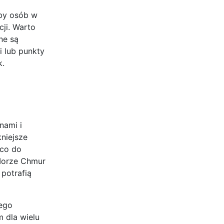
zby osób w
ji. Warto
ne są
i lub punkty
k.
nami i
niejsze
ico do
 Morze Chmur
potrafią
wego
 dla wielu