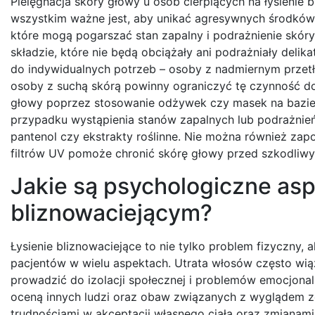
Pielęgnacja skóry głowy u osób cierpiących na łysienie
wszystkim ważne jest, aby unikać agresywnych środków
które mogą pogarszać stan zapalny i podrażnienie skór
składzie, które nie będą obciążały ani podrażniały del
do indywidualnych potrzeb – osoby z nadmiernym prze
osoby z suchą skórą powinny ograniczyć tę czynność d
głowy poprzez stosowanie odżywek czy masek na bazie na
przypadku wystąpienia stanów zapalnych lub podrażnień
pantenol czy ekstrakty roślinne. Nie można również zap
filtrów UV pomoże chronić skórę głowy przed szkodliwy
Jakie są psychologiczne asp
bliznowaciejącym?
Łysienie bliznowaciejące to nie tylko problem fizyczny,
pacjentów w wielu aspektach. Utrata włosów często wią
prowadzić do izolacji społecznej i problemów emocjona
oceną innych ludzi oraz obaw związanych z wyglądem z
trudnościami w akceptacji własnego ciała oraz zmianami