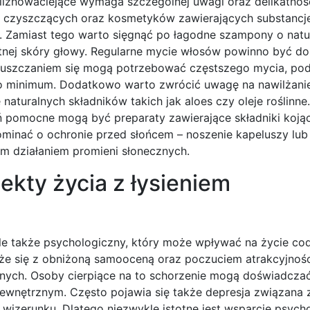
 bliznowaciejące wymaga szczególnej uwagi oraz delikatnoś
 czyszczących oraz kosmetyków zawierających substancje
y. Zamiast tego warto sięgnąć po łagodne szampony o nat
ikatnej skóry głowy. Regularne mycie włosów powinno być 
tłuszczaniem się mogą potrzebować częstszego mycia, po
o minimum. Dodatkowo warto zwrócić uwagę na nawilżani
turalnych składników takich jak aloes czy oleje roślinne
 pomocne mogą być preparaty zawierające składniki kojąc
ominać o ochronie przed słońcem – noszenie kapeluszy lub
m działaniem promieni słonecznych.
ekty życia z łysieniem
 ale także psychologiczny, który może wpływać na życie co
że się z obniżoną samooceną oraz poczuciem atrakcyjnoś
lnych. Osoby cierpiące na to schorzenie mogą doświadczać
ewnętrznym. Często pojawia się także depresja związana 
 wizerunku. Dlatego niezwykle istotne jest wsparcie psych