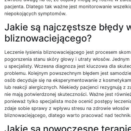
pacjenta. Dlatego tak ważne jest monitorowanie wszelk
niepokojących symptomów.
Jakie są najczęstsze błędy w
bliznowaciejącego?
Leczenie łysienia bliznowaciejącego jest procesem sko
pogorszenia stanu skóry głowy i utraty włosów. Jednym
u specjalisty. Wczesna diagnoza jest kluczowa dla skut
problemu. Kolejnym powszechnym błędem jest samodzieln
osób decyduje się na eksperymentowanie z kosmetykami
lub reakcji alergicznych. Niekiedy pacjenci rezygnują z 
nie mają potwierdzonej skuteczności. Ważne jest również
ponieważ tylko specjalista może ocenić postępy leczeni
zdaje sobie sprawy z wpływu stresu na zdrowie włosów i
bliznowaciejącego, dlatego warto pracować nad techni
Jakie są nowoczesne terapie