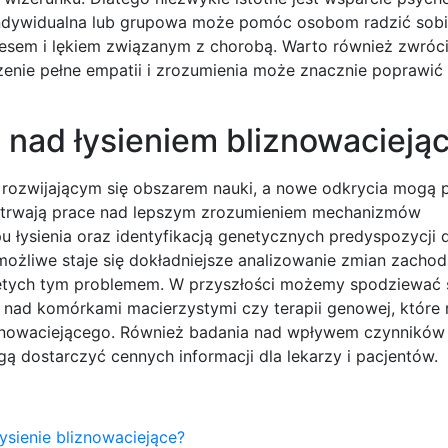
indywidualna lub grupowa może pomóc osobom radzić sobi
tresem i lękiem związanym z chorobą. Warto również zwróc
czenie pełne empatii i zrozumienia może znacznie poprawić
 nad łysieniem bliznowacieją
 rozwijającym się obszarem nauki, a nowe odkrycia mogą 
ie trwają prace nad lepszym zrozumieniem mechanizmów
 łysienia oraz identyfikacją genetycznych predyspozycji 
możliwe staje się dokładniejsze analizowanie zmian zacho
ętych tym problemem. W przyszłości możemy spodziewać 
 nad komórkami macierzystymi czy terapii genowej, które
bliznowaciejącego. Również badania nad wpływem czynników
 dostarczyć cennych informacji dla lekarzy i pacjentów.
łysienie bliznowaciejące?