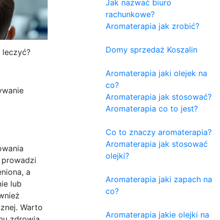
Jak nazwać biuro
rachunkowe?
Aromaterapia jak zrobić?
Domy sprzedaż Koszalin
k leczyć?
Aromaterapia jaki olejek na
co?
ywanie
Aromaterapia jak stosować?
Aromaterapia co to jest?
Co to znaczy aromaterapia?
Aromaterapia jak stosować
owania
olejki?
o prowadzi
niona, a
Aromaterapia jaki zapach na
ie lub
co?
wnież
znej. Warto
Aromaterapia jakie olejki na
anu zdrowia