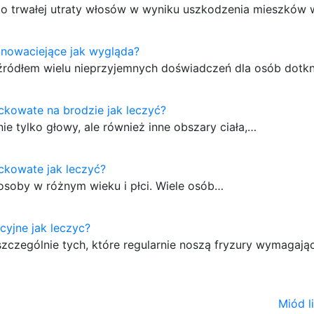
i do trwałej utraty włosów w wyniku uszkodzenia mieszków
iznowaciejące jak wygląda?
ć źródłem wielu nieprzyjemnych doświadczeń dla osób dotk
ackowate na brodzie jak leczyć?
ie tylko głowy, ale również inne obszary ciała,…
ackowate jak leczyć?
osoby w różnym wieku i płci. Wiele osób…
kcyjne jak leczyc?
 szczególnie tych, które regularnie noszą fryzury wymagaj
Miód l