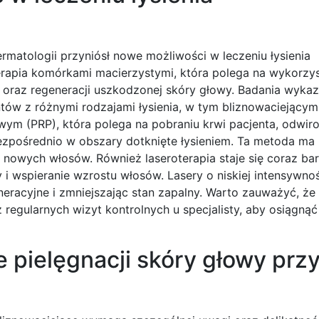
rmatologii przyniósł nowe możliwości w leczeniu łysienia
rapia komórkami macierzystymi, która polega na wykorzys
oraz regeneracji uszkodzonej skóry głowy. Badania wykazu
tów z różnymi rodzajami łysienia, w tym bliznowaciejącym.
m (PRP), która polega na pobraniu krwi pacjenta, odwirow
ezpośrednio w obszary dotknięte łysieniem. Ta metoda ma 
nowych włosów. Również laseroterapia staje się coraz bar
 wspieranie wzrostu włosów. Lasery o niskiej intensywnoś
eracyjne i zmniejszając stan zapalny. Warto zauważyć, ż
regularnych wizyt kontrolnych u specjalisty, aby osiągną
e pielęgnacji skóry głowy prz