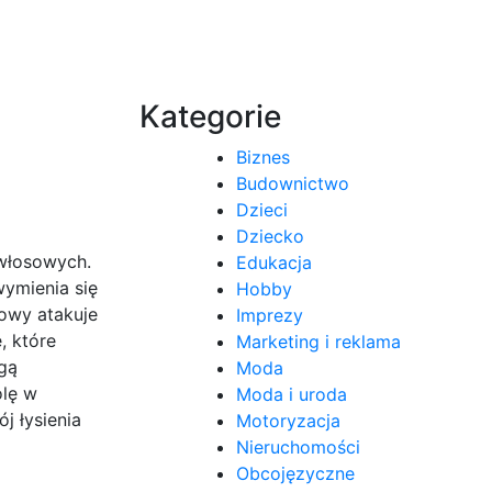
Kategorie
Biznes
Budownictwo
Dzieci
Dziecko
 włosowych.
Edukacja
wymienia się
Hobby
owy atakuje
Imprezy
, które
Marketing i reklama
gą
Moda
olę w
Moda i uroda
j łysienia
Motoryzacja
Nieruchomości
Obcojęzyczne