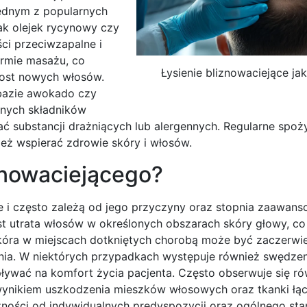
 Jednym z popularnych
ak olejek rycynowy czy
ci przeciwzapalne i
ormie masażu, co
Łysienie bliznowaciejące ja
rost nowych włosów.
bazie awokado czy
ennych składników
ć substancji drażniących lub alergennych. Regularne spoż
ż wspierać zdrowie skóry i włosów.
iznowaciejącego?
 i często zależą od jego przyczyny oraz stopnia zaawans
st utrata włosów w określonych obszarach skóry głowy, c
óra w miejscach dotkniętych chorobą może być zaczerwie
nia. W niektórych przypadkach występuje również swędzen
ływać na komfort życia pacjenta. Często obserwuje się ró
t wynikiem uszkodzenia mieszków włosowych oraz tkanki łąc
żności od indywidualnych predyspozycji oraz ogólnego st