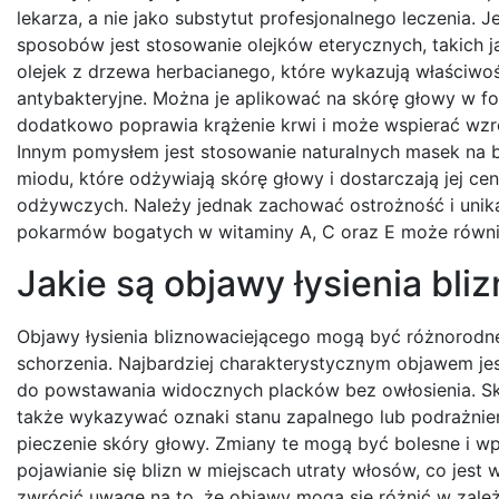
lekarza, a nie jako substytut profesjonalnego leczenia.
sposobów jest stosowanie olejków eterycznych, takich j
olejek z drzewa herbacianego, które wykazują właściwoś
antybakteryjne. Można je aplikować na skórę głowy w f
dodatkowo poprawia krążenie krwi i może wspierać wz
Innym pomysłem jest stosowanie naturalnych masek na 
miodu, które odżywiają skórę głowy i dostarczają jej c
odżywczych. Należy jednak zachować ostrożność i unika
pokarmów bogatych w witaminy A, C oraz E może równie
Jakie są objawy łysienia bl
Objawy łysienia bliznowaciejącego mogą być różnorodne
schorzenia. Najbardziej charakterystycznym objawem je
do powstawania widocznych placków bez owłosienia. Sk
także wykazywać oznaki stanu zapalnego lub podrażnie
pieczenie skóry głowy. Zmiany te mogą być bolesne i wp
pojawianie się blizn w miejscach utraty włosów, co jes
zwrócić uwagę na to, że objawy mogą się różnić w zale