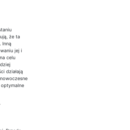
taniu
ją, że ta
 Inną
aniu jej i
na celu
dziej
ci działają
e nowoczesne
ć optymalne
y