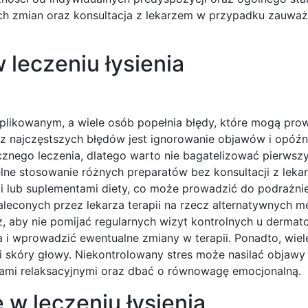
ich zmian oraz konsultacja z lekarzem w przypadku zauważ
 leczeniu łysienia
mplikowanym, a wiele osób popełnia błędy, które mogą pro
 z najczęstszych błędów jest ignorowanie objawów i opóźn
ecznego leczenia, dlatego warto nie bagatelizować pierwsz
e stosowanie różnych preparatów bez konsultacji z leka
 lub suplementami diety, co może prowadzić do podrażnie
zaleconych przez lekarza terapii na rzecz alternatywnych m
, aby nie pomijać regularnych wizyt kontrolnych u dermat
a i wprowadzić ewentualne zmiany w terapii. Ponadto, wiel
 skóry głowy. Niekontrolowany stres może nasilać objawy 
kami relaksacyjnymi oraz dbać o równowagę emocjonalną.
 w leczeniu łysienia