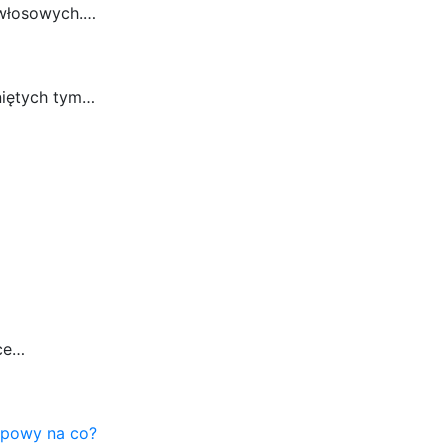
 włosowych.…
niętych tym…
ące…
ipowy na co?