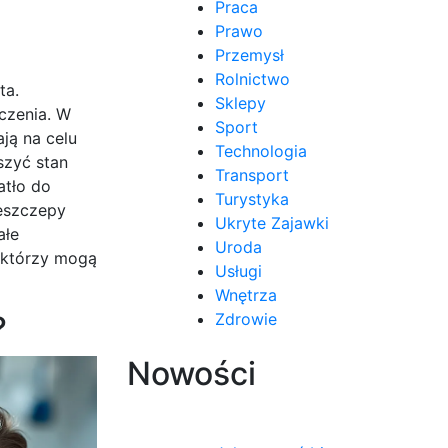
Praca
Prawo
Przemysł
Rolnictwo
ta.
Sklepy
czenia. W
Sport
ją na celu
Technologia
szyć stan
Transport
atło do
Turystyka
zeszczepy
Ukryte Zajawki
ałe
Uroda
 którzy mogą
Usługi
Wnętrza
?
Zdrowie
Nowości