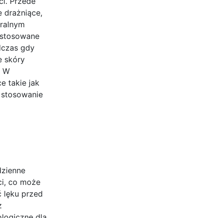
ci. Przede
 drażniące,
uralnym
dostosowane
dczas gdy
e skóry
. W
e takie jak
 stosowanie
dzienne
ci, co może
 lęku przed
z
ologiczne dla