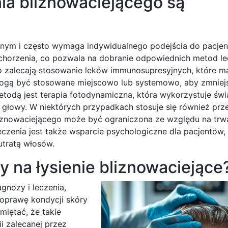
nia bliznowaciejącego są
żonym i często wymaga indywidualnego podejścia do pacjen
schorzenia, co pozwala na dobranie odpowiednich metod le
 zalecają stosowanie leków immunosupresyjnych, które ma
ogą być stosowane miejscowo lub systemowo, aby zmniej
etodą jest terapia fotodynamiczna, która wykorzystuje świ
 głowy. W niektórych przypadkach stosuje się również pr
liznowaciejącego może być ograniczona ze względu na trw
enia jest także wsparcie psychologiczne dla pacjentów,
utratą włosów.
 na łysienie bliznowaciejące
gnozy i leczenia,
oprawę kondycji skóry
iętać, że takie
i zalecanej przez