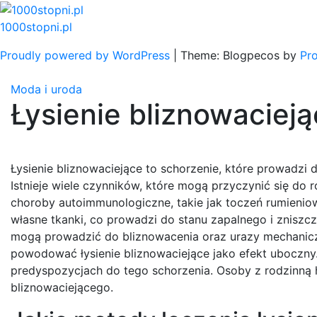
Skip
to
1000stopni.pl
content
Proudly powered by WordPress
|
Theme: Blogpecos by
Pr
Moda i uroda
Łysienie bliznowacieją
Łysienie bliznowaciejące to schorzenie, które prowadz
Istnieje wiele czynników, które mogą przyczynić się do 
choroby autoimmunologiczne, takie jak toczeń rumienio
własne tkanki, co prowadzi do stanu zapalnego i zniszcz
mogą prowadzić do bliznowacenia oraz urazy mechaniczne
powodować łysienie bliznowaciejące jako efekt uboczny
predyspozycjach do tego schorzenia. Osoby z rodzinną h
bliznowaciejącego.