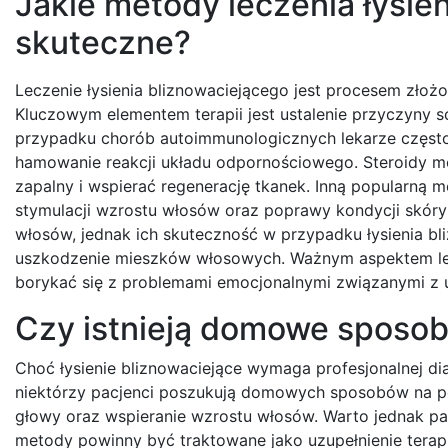
Jakie metody leczenia łysie
skuteczne?
Leczenie łysienia bliznowaciejącego jest procesem zło
Kluczowym elementem terapii jest ustalenie przyczyny 
przypadku chorób autoimmunologicznych lekarze często
hamowanie reakcji układu odpornościowego. Steroidy m
zapalny i wspierać regenerację tkanek. Inną popularną m
stymulacji wzrostu włosów oraz poprawy kondycji skóry
włosów, jednak ich skuteczność w przypadku łysienia b
uszkodzenie mieszków włosowych. Ważnym aspektem lecz
borykać się z problemami emocjonalnymi związanymi z 
Czy istnieją domowe sposoby
Choć łysienie bliznowaciejące wymaga profesjonalnej dia
niektórzy pacjenci poszukują domowych sposobów na p
głowy oraz wspieranie wzrostu włosów. Warto jednak pam
metody powinny być traktowane jako uzupełnienie terapi