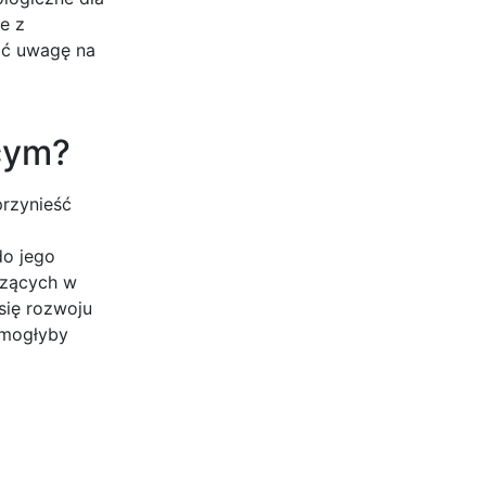
e z
ić uwagę na
cym?
przynieść
do jego
dzących w
się rozwoju
 mogłyby