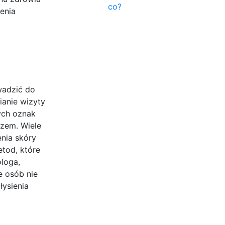
co?
enia
wadzić do
ianie wizyty
ych oznak
rzem. Wiele
nia skóry
etod, które
ologa,
e osób nie
łysienia