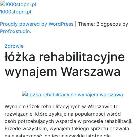
Skip
to
1000stopni.pl
content
Proudly powered by WordPress
|
Theme: Blogpecos by
Profoxstudio
.
Zdrowie
łóżka rehabilitacyjne
wynajem Warszawa
Wynajem łóżek rehabilitacyjnych w Warszawie to
rozwiązanie, które zyskuje na popularności wśród
osób potrzebujących wsparcia w procesie rehabilitacji.
Przede wszystkim, wynajem takiego sprzętu pozwala
na elastyczność, co jest niezwykle istotne dla