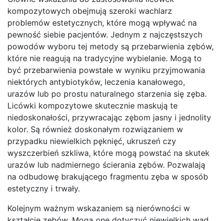
kompozytowych obejmują szeroki wachlarz
problemów estetycznych, które mogą wpływać na
pewność siebie pacjentów. Jednym z najczęstszych
powodów wyboru tej metody są przebarwienia zębów,
które nie reagują na tradycyjne wybielanie. Mogą to
być przebarwienia powstałe w wyniku przyjmowania
niektórych antybiotyków, leczenia kanałowego,
urazów lub po prostu naturalnego starzenia się zęba.
Licówki kompozytowe skutecznie maskują te
niedoskonałości, przywracając zębom jasny i jednolity
kolor. Są również doskonałym rozwiązaniem w
przypadku niewielkich pęknięć, ukruszeń czy
wyszczerbień szkliwa, które mogą powstać na skutek
urazów lub nadmiernego ścierania zębów. Pozwalają
na odbudowę brakującego fragmentu zęba w sposób
estetyczny i trwały.
Kolejnym ważnym wskazaniem są nierówności w
kształcie zębów. Mogą one dotyczyć niewielkich wad