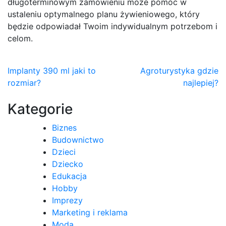
długoterminowym zamówieniu może pomóc w
ustaleniu optymalnego planu żywieniowego, który
będzie odpowiadał Twoim indywidualnym potrzebom i
celom.
Nawigacja
Implanty 390 ml jaki to
Agroturystyka gdzie
rozmiar?
najlepiej?
wpisu
Kategorie
Biznes
Budownictwo
Dzieci
Dziecko
Edukacja
Hobby
Imprezy
Marketing i reklama
Moda