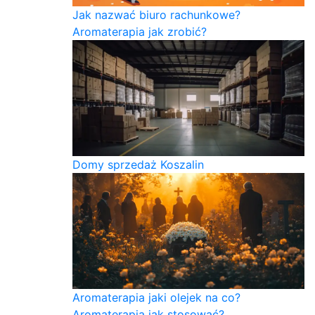
Jak nazwać biuro rachunkowe?
Aromaterapia jak zrobić?
Domy sprzedaż Koszalin
Aromaterapia jaki olejek na co?
Aromaterapia jak stosować?