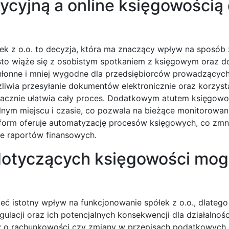
ycyjną a online księgowością 
łek z o.o. to decyzja, która ma znaczący wpływ na sposób
sto wiąże się z osobistym spotkaniem z księgowym oraz d
łonne i mniej wygodne dla przedsiębiorców prowadzącyc
żliwia przesyłanie dokumentów elektronicznie oraz korzyst
acznie ułatwia cały proces. Dodatkowym atutem księgowoś
ym miejscu i czasie, co pozwala na bieżące monitorowani
atform oferuje automatyzację procesów księgowych, co zmn
ie raportów finansowych.
dotyczących księgowości mo
 istotny wpływ na funkcjonowanie spółek z o.o., dlatego
lacji oraz ich potencjalnych konsekwencji dla działalnośc
y o rachunkowości czy zmiany w przepisach podatkowych