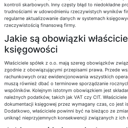
kontroli skarbowych. Inny częsty błąd to niedokładne 
trudnościami w udowodnieniu rzeczywistych wyników fin
regularne aktualizowanie danych w systemach księgowy
rzeczywistością finansową firmy.
Jakie są obowiązki właściciel
księgowości
Właściciele spółek z o.o. mają szereg obowiązków zwi
zgodnie z obowiązującymi przepisami prawa. Przede ws
rachunkowych oraz ewidencjonowania wszystkich operac
muszą również dbać o terminowe sporządzanie rocznyc
wspólników. Kolejnym istotnym obowiązkiem jest składa
należnych podatków, takich jak VAT czy CIT. Właściciel
dokumentacji księgowej przez wymagany czas, co jest 
Dodatkowo, właściciele powinni być na bieżąco ze zmi
uniknąć nieprzyjemnych konsekwencji związanych z ich 