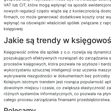
VAT lub CIT, które mogą wpłynąć na sposób ewidencjo
nowych regulacji często wiąże się z koniecznością do
firmach, co może generować dodatkowe koszty oraz wy
wpłynąć na obowiązki właścicieli spółek związane z r
księgowej.
Jakie są trendy w księgowośc
Księgowość online dla spółek z o.o. rozwija się dynamicz
poszukujących efektywnych rozwiązań do zarządzania s
procesów księgowych, która pozwala na szybsze i bardz
wykorzystaniu sztucznej inteligencji oraz uczenia mas
wykrywanie niezgodności w dokumentach bez potrzeby m
Kolejnym istotnym trendem jest rosnąca popularność ap
dowolnym miejscu i czasie, co zwiększa elastyczność za
różnych systemów informatycznych, co pozwala na płynn
całego procesu zarządzania finansami przedsiębiorstwa.
Polecamy