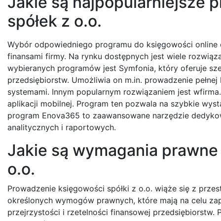
Jakie są najpopularniejsze 
spółek z o.o.
Wybór odpowiedniego programu do księgowości online d
finansami firmy. Na rynku dostępnych jest wiele rozwiąza
wybieranych programów jest Symfonia, który oferuje sze
przedsiębiorstw. Umożliwia on m.in. prowadzenie pełnej
systemami. Innym popularnym rozwiązaniem jest wfirma.p
aplikacji mobilnej. Program ten pozwala na szybkie wys
program Enova365 to zaawansowane narzędzie dedykow
analitycznych i raportowych.
Jakie są wymagania prawne 
o.o.
Prowadzenie księgowości spółki z o.o. wiąże się z prze
określonych wymogów prawnych, które mają na celu za
przejrzystości i rzetelności finansowej przedsiębiorstw.