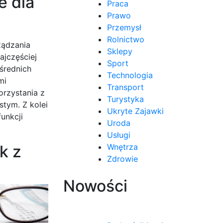
e dla
Praca
Prawo
Przemysł
Rolnictwo
ządzania
Sklepy
ajczęściej
Sport
średnich
Technologia
mi
Transport
orzystania z
Turystyka
stym. Z kolei
Ukryte Zajawki
unkcji
Uroda
Usługi
k z
Wnętrza
Zdrowie
Nowości