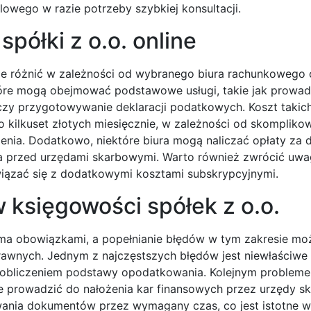
lowego w razie potrzeby szybkiej konsultacji.
półki z o.o. online
nie różnić w zależności od wybranego biura rachunkowego 
które mogą obejmować podstawowe usługi, takie jak prowad
czy przygotowywanie deklaracji podatkowych. Koszt takic
 kilkuset złotych miesięcznie, w zależności od skompliko
zenia. Dodatkowo, niektóre biura mogą naliczać opłaty za
 przed urzędami skarbowymi. Warto również zwrócić uwa
wiązać się z dodatkowymi kosztami subskrypcyjnymi.
w księgowości spółek z o.o.
loma obowiązkami, a popełnianie błędów w tym zakresie mo
awnych. Jednym z najczęstszych błędów jest niewłaściwe
obliczeniem podstawy opodatkowania. Kolejnym probleme
e prowadzić do nałożenia kar finansowych przez urzędy s
wania dokumentów przez wymagany czas, co jest istotne 