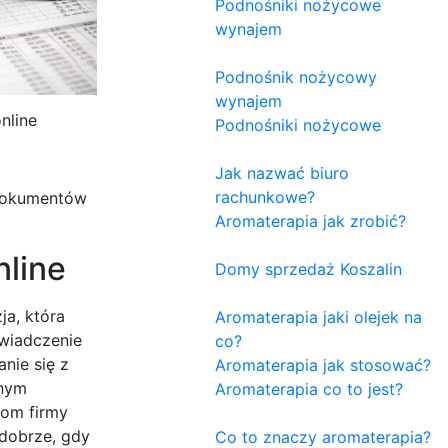
Podnośniki nożycowe
wynajem
Podnośnik nożycowy
wynajem
nline
Podnośniki nożycowe
Jak nazwać biuro
rachunkowe?
 dokumentów
Aromaterapia jak zrobić?
nline
Domy sprzedaż Koszalin
ja, która
Aromaterapia jaki olejek na
świadczenie
co?
nie się z
Aromaterapia jak stosować?
żnym
Aromaterapia co to jest?
bom firmy
 dobrze, gdy
Co to znaczy aromaterapia?