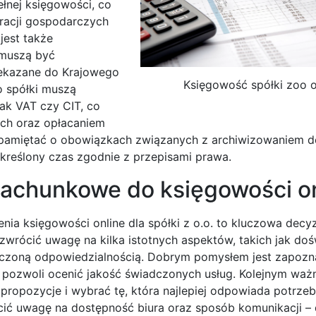
łnej księgowości, co
racji gospodarczych
jest także
 muszą być
ekazane do Krajowego
Księgowość spółki zoo o
 spółki muszą
ak VAT czy CIT, co
ych oraz opłacaniem
 pamiętać o obowiązkach związanych z archiwizowaniem
reślony czas zgodnie z przepisami prawa.
 rachunkowe do księgowości o
 księgowości online dla spółki z o.o. to kluczowa decyz
zwrócić uwagę na kilka istotnych aspektów, takich jak do
niczoną odpowiedzialnością. Dobrym pomysłem jest zapozna
co pozwoli ocenić jakość świadczonych usług. Kolejnym wa
propozycje i wybrać tę, która najlepiej odpowiada potrze
ić uwagę na dostępność biura oraz sposób komunikacji –