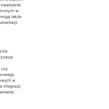
prowadzenie
ętrznych w
 mogą także
umentacji
orców
tyzacja
 czy
nkowego.
sowych w
 integracji
wnienie