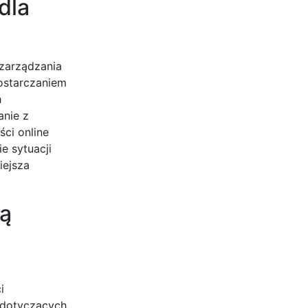
dla
 zarządzania
ostarczaniem
h
anie z
ci online
e sytuacji
iejsza
gą
i
 dotyczących