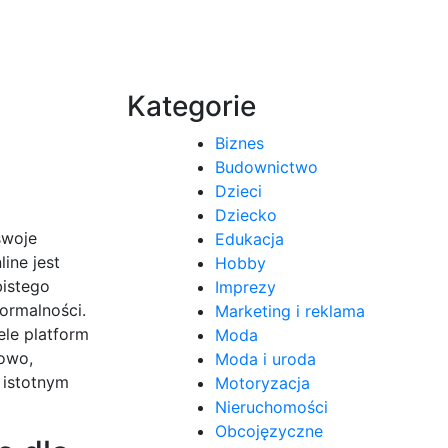
Kategorie
Biznes
Budownictwo
Dzieci
Dziecko
swoje
Edukacja
ine jest
Hobby
bistego
Imprezy
formalności.
Marketing i reklama
ele platform
Moda
kowo,
Moda i uroda
 istotnym
Motoryzacja
Nieruchomości
Obcojęzyczne