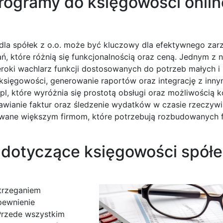
programy do księgowości onlin
la spółek z o.o. może być kluczowy dla efektywnego zar
ń, które różnią się funkcjonalnością oraz ceną. Jednym z n
roki wachlarz funkcji dostosowanych do potrzeb małych i 
 księgowości, generowanie raportów oraz integrację z inny
l, które wyróżnia się prostotą obsługi oraz możliwością k
tawianie faktur oraz śledzenie wydatków w czasie rzeczywi
ane większym firmom, które potrzebują rozbudowanych f
dotyczące księgowości spółe
strzeganiem
pewnienie
 Przede wszystkim