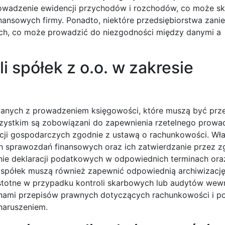
prowadzenie ewidencji przychodów i rozchodów, co może s
ansowych firmy. Ponadto, niektóre przedsiębiorstwa zani
ch, co może prowadzić do niezgodności między danymi a
i spółek z o.o. w zakresie
ązanych z prowadzeniem księgowości, które muszą być prz
zystkim są zobowiązani do zapewnienia rzetelnego prowad
ji gospodarczych zgodnie z ustawą o rachunkowości. Właś
h sprawozdań finansowych oraz ich zatwierdzanie przez 
nie deklaracji podatkowych w odpowiednich terminach ora
e spółek muszą również zapewnić odpowiednią archiwizacj
istotne w przypadku kontroli skarbowych lub audytów wew
anami przepisów prawnych dotyczących rachunkowości i p
naruszeniem.