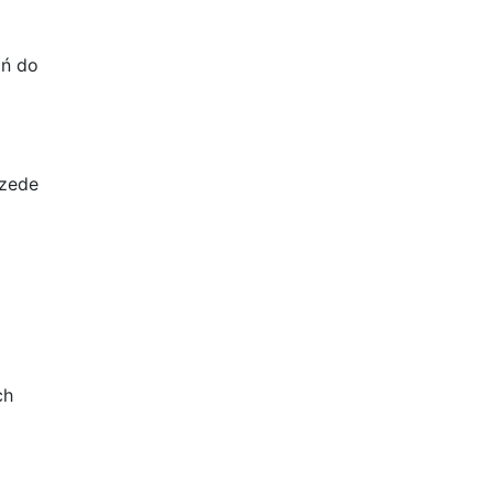
ań do
rzede
…
ch