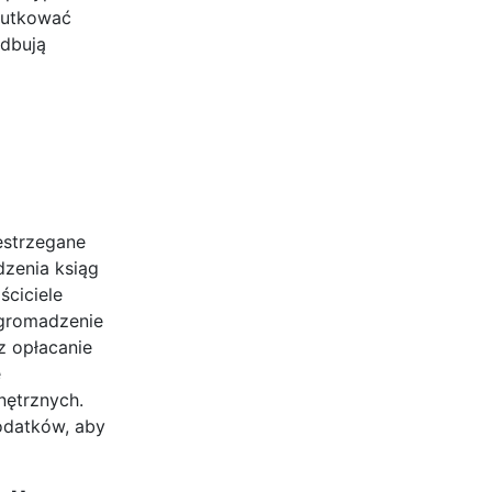
kutkować
edbują
estrzegane
zenia ksiąg
ciciele
zgromadzenie
z opłacanie
ę
nętrznych.
odatków, aby