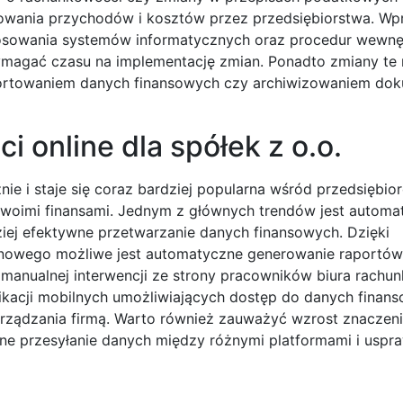
nowania przychodów i kosztów przez przedsiębiorstwa. W
stosowania systemów informatycznych oraz procedur wewn
magać czasu na implementację zmian. Ponadto zmiany te
aportowaniem danych finansowych czy archiwizowaniem dok
i online dla spółek z o.o.
nie i staje się coraz bardziej popularna wśród przedsiębi
woimi finansami. Jednym z głównych trendów jest automa
iej efektywne przetwarzanie danych finansowych. Dzięki
zynowego możliwe jest automatyczne generowanie raportów
anualnej interwencji ze strony pracowników biura rachu
likacji mobilnych umożliwiających dostęp do danych finan
rządzania firmą. Warto również zauważyć wzrost znaczenia
e przesyłanie danych między różnymi platformami i uspra