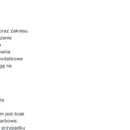
oraz zakresu
zenie
h
wania
 dodatkowe
gę na
że
m jest brak
karbowe.
w przypadku