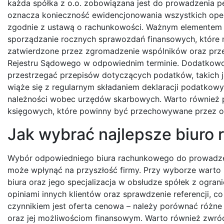
każda spółka z o.o. zobowiązana jest do prowadzenia pe
oznacza konieczność ewidencjonowania wszystkich ope
zgodnie z ustawą o rachunkowości. Ważnym elementem 
sporządzanie rocznych sprawozdań finansowych, które
zatwierdzone przez zgromadzenie wspólników oraz prz
Rejestru Sądowego w odpowiednim terminie. Dodatkowo
przestrzegać przepisów dotyczących podatków, takich j
wiąże się z regularnym składaniem deklaracji podatkow
należności wobec urzędów skarbowych. Warto również
księgowych, które powinny być przechowywane przez ok
Jak wybrać najlepsze biuro
Wybór odpowiedniego biura rachunkowego do prowadzenia
może wpłynąć na przyszłość firmy. Przy wyborze warto 
biura oraz jego specjalizacja w obsłudze spółek z ogra
opiniami innych klientów oraz sprawdzenie referencji, 
czynnikiem jest oferta cenowa – należy porównać różne 
oraz jej możliwościom finansowym. Warto również zwróc