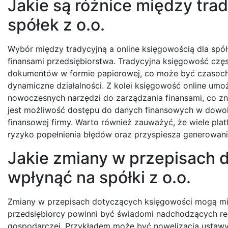
Jakie są różnice między trad
spółek z o.o.
Wybór między tradycyjną a online księgowością dla spó
finansami przedsiębiorstwa. Tradycyjna księgowość czę
dokumentów w formie papierowej, co może być czasoch
dynamiczne działalności. Z kolei księgowość online umo
nowoczesnych narzędzi do zarządzania finansami, co zn
jest możliwość dostępu do danych finansowych w dowoln
finansowej firmy. Warto również zauważyć, że wiele pl
ryzyko popełnienia błędów oraz przyspiesza generowan
Jakie zmiany w przepisach 
wpłynąć na spółki z o.o.
Zmiany w przepisach dotyczących księgowości mogą mieć
przedsiębiorcy powinni być świadomi nadchodzących regu
gospodarczej. Przykładem może być nowelizacja ustaw