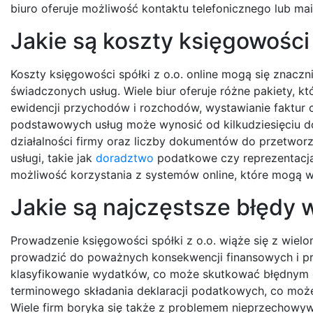
biuro oferuje możliwość kontaktu telefonicznego lub mai
Jakie są koszty księgowości s
Koszty księgowości spółki z o.o. online mogą się znacz
świadczonych usług. Wiele biur oferuje różne pakiety, 
ewidencji przychodów i rozchodów, wystawianie faktur 
podstawowych usług może wynosić od kilkudziesięciu do
działalności firmy oraz liczby dokumentów do przetwor
usługi, takie jak
doradztwo
podatkowe czy reprezentacja
możliwość korzystania z systemów online, które mogą 
Jakie są najczęstsze błędy 
Prowadzenie księgowości spółki z o.o. wiąże się z wie
prowadzić do poważnych konsekwencji finansowych i pr
klasyfikowanie wydatków, co może skutkować błędnym 
terminowego składania deklaracji podatkowych, co moż
Wiele firm boryka się także z problemem nieprzechowy