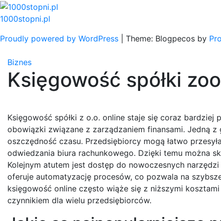
Skip
to
1000stopni.pl
content
Proudly powered by WordPress
|
Theme: Blogpecos by
Pr
Biznes
Księgowość spółki zoo
Księgowość spółki z o.o. online staje się coraz bardzie
obowiązki związane z zarządzaniem finansami. Jedną z g
oszczędność czasu. Przedsiębiorcy mogą łatwo przesył
odwiedzania biura rachunkowego. Dzięki temu można skupi
Kolejnym atutem jest dostęp do nowoczesnych narzędzi i
oferuje automatyzację procesów, co pozwala na szybsze 
księgowość online często wiąże się z niższymi kosztami
czynnikiem dla wielu przedsiębiorców.