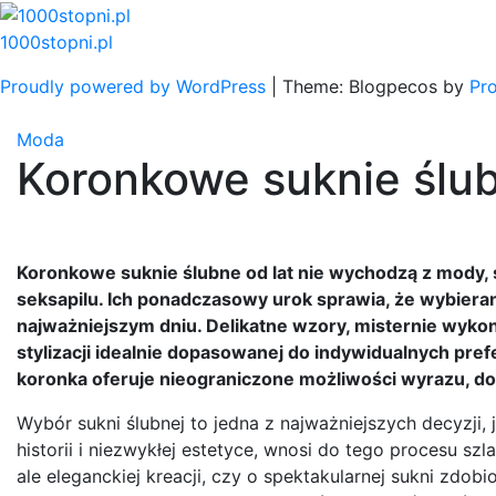
Skip
to
1000stopni.pl
content
Proudly powered by WordPress
|
Theme: Blogpecos by
Pr
Moda
Koronkowe suknie ślu
Koronkowe suknie ślubne od lat nie wychodzą z mody, 
seksapilu. Ich ponadczasowy urok sprawia, że wybier
najważniejszym dniu. Delikatne wzory, misternie wyko
stylizacji idealnie dopasowanej do indywidualnych prefe
koronka oferuje nieograniczone możliwości wyrazu, do
Wybór sukni ślubnej to jedna z najważniejszych decyzji,
historii i niezwykłej estetyce, wnosi do tego procesu sz
ale eleganckiej kreacji, czy o spektakularnej sukni zdobi