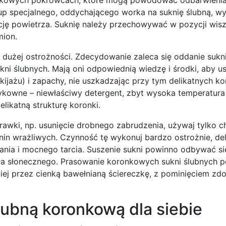
up specjalnego, oddychającego worka na suknię ślubną, w
ację powietrza. Suknię należy przechowywać w pozycji wisz
mion.
dużej ostrożności. Zdecydowanie zaleca się oddanie sukn
sukni ślubnych. Mają oni odpowiednią wiedzę i środki, aby u
kijażu) i zapachy, nie uszkadzając przy tym delikatnych ko
ykowne – niewłaściwy detergent, zbyt wysoka temperatura
likatną strukturę koronki.
rawki, np. usunięcie drobnego zabrudzenia, używaj tylko 
in wrażliwych. Czynność tę wykonuj bardzo ostrożnie, del
ania i mocnego tarcia. Suszenie sukni powinno odbywać si
atła słonecznego. Prasowanie koronkowych sukni ślubnych 
iej przez cienką bawełnianą ściereczkę, z pominięciem zdo
lubną koronkową dla siebie