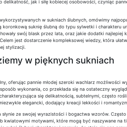
o delikatność, jak i siłę kobiecej osobowości, czyniąc pan
k wykorzystywanych w sukniach ślubnych, omówimy najpopu
 koronkową suknię ślubną do typu sylwetki i charakteru ur
howały swój blask przez lata, oraz jakie dodatki najlepiej
Celem jest dostarczenie kompleksowej wiedzy, która ułatw
 stylizacji.
dziemy w pięknych sukniach
dny, oferując pannie młodej szeroki wachlarz możliwości w
i sposób wykonania, co przekłada się na ostateczny wygląd
harakteryzująca się delikatnością, subtelnymi, często rośl
niezwykle elegancki, dodający kreacji lekkości i romantyz
słynie ze swojej wyrazistości i bogactwa wzorów. Często 
lub kwiatowymi motywami, które mogą być naszywane na tiu