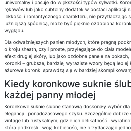
uniwersalny i pasuje do większości typów sylwetki. Kor
rękawów lub jako subtelny dodatek w postaci aplikacji 
lekkości i romantycznego charakteru, nie przytłaczając s
luźniejszą spódnicą, może być pięknie ozdobiona koronk
wyglądu.
Dla odważniejszych panien młodych, które pragną podkre
o kroju sheath, czyli proste, przylegające do ciała mo
efekt drugiej skóry, lub jako ozdobne panele na bokach,
koronki – grubsze, bardziej wyraziste wzory będą lepie
ażurowe koronki sprawdzą się w bardziej skomplikowany
Kiedy koronkowe suknie ślu
każdej panny młodej
Koronkowe suknie ślubne stanowią doskonały wybór dla p
elegancji i ponadczasowego szyku. Szczególnie dobrze 
vintage lub rustykalnym, gdzie ich delikatność i wyrafin
która podkreśli Twoją kobiecość, nie przytłaczając jedno