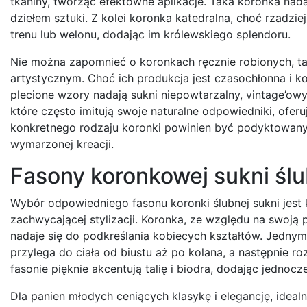
tkaniny, tworząc efektowne aplikacje. Taka koronka nada
dziełem sztuki. Z kolei koronka katedralna, choć rzadz
trenu lub welonu, dodając im królewskiego splendoru.
Nie można zapomnieć o koronkach ręcznie robionych, ta
artystycznym. Choć ich produkcja jest czasochłonna i k
plecione wzory nadają sukni niepowtarzalny, vintage’o
które często imitują swoje naturalne odpowiedniki, ofer
konkretnego rodzaju koronki powinien być podyktowany 
wymarzonej kreacji.
Fasony koronkowej sukni ślu
Wybór odpowiedniego fasonu koronki ślubnej sukni jest k
zachwycającej stylizacji. Koronka, ze względu na swoją
nadaje się do podkreślania kobiecych kształtów. Jednym 
przylega do ciała od biustu aż po kolana, a następnie r
fasonie pięknie akcentują talię i biodra, dodając jednoc
Dla panien młodych ceniących klasykę i elegancję, idealn