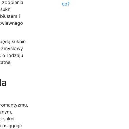
, zdobienia
co?
 sukni
biustem i
, zwiewnego
 będą suknie
ąc zmysłowy
ć o rodzaju
katne,
la
ę romantyzmu,
cznym,
 sukni,
i osiągnąć