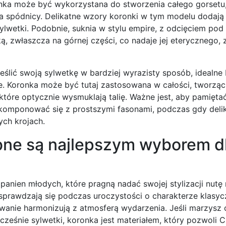
onka może być wykorzystana do stworzenia całego gorsetu
na spódnicy. Delikatne wzory koronki w tym modelu dodają
ylwetki. Podobnie, suknia w stylu empire, z odcięciem pod 
ą, zwłaszcza na górnej części, co nadaje jej eterycznego
ślić swoją sylwetkę w bardziej wyrazisty sposób, idealne
dele. Koronka może być tutaj zastosowana w całości, tworz
 które optycznie wysmuklają talię. Ważne jest, aby pamięta
j komponować się z prostszymi fasonami, podczas gdy deli
ch krojach.
bne są najlepszym wyborem d
anien młodych, które pragną nadać swojej stylizacji nut
sprawdzają się podczas uroczystości o charakterze klasy
owanie harmonizują z atmosferą wydarzenia. Jeśli marzysz o
cześnie sylwetki, koronka jest materiałem, który pozwoli C