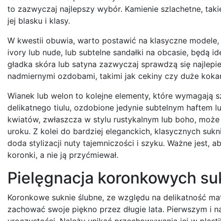
to zazwyczaj najlepszy wybór. Kamienie szlachetne, taki
jej blasku i klasy.
W kwestii obuwia, warto postawić na klasyczne modele, k
ivory lub nude, lub subtelne sandałki na obcasie, będą 
gładka skóra lub satyna zazwyczaj sprawdzą się najlepie
nadmiernymi ozdobami, takimi jak cekiny czy duże koka
Wianek lub welon to kolejne elementy, które wymagają s
delikatnego tiulu, ozdobione jedynie subtelnym haftem 
kwiatów, zwłaszcza w stylu rustykalnym lub boho, może 
uroku. Z kolei do bardziej eleganckich, klasycznych sukn
doda stylizacji nuty tajemniczości i szyku. Ważne jest, 
koronki, a nie ją przyćmiewał.
Pielęgnacja koronkowych suk
Koronkowe suknie ślubne, ze względu na delikatność mate
zachować swoje piękno przez długie lata. Pierwszym i 
uroczystości. Należy unikać przechowywania jej w pla