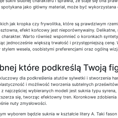
je sukni ślubnej charakteru i sprawia, że staje się ona pr
iej spotykana jako główny materiał, może być wykorzystana
kich jak kropka czy frywolitka, które są prawdziwym rzem
osztowna, efekt końcowy jest nieporównywalny. Delikatne, 
wy charakter. Warto również wspomnieć o koronkach syntet
ując jednocześnie większą trwałość i przystępniejszą cenę.
stylem wesela, osobistymi preferencjami oraz ogólną wizj
bnej które podkreślą Twoją fi
luczowy dla podkreślenia atutów sylwetki i stworzenia har
 plastyczność i możliwość tworzenia subtelnych prześwitów
z najczęściej wybieranych modeli jest suknia typu syrena,
ozszerza się, tworząc efektowny tren. Koronkowe zdobienia
ześnie nuty zmysłowości.
ym wyborem będzie suknia w kształcie litery A. Taki fason 