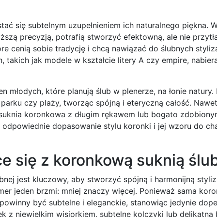
stać się subtelnym uzupełnieniem ich naturalnego piękna. 
szą precyzją, potrafią stworzyć efektowną, ale nie przytł
re cenią sobie tradycję i chcą nawiązać do ślubnych styliz
 takich jak modele w kształcie litery A czy empire, nabier
n młodych, które planują ślub w plenerze, na łonie natury. 
, parku czy plaży, tworząc spójną i eteryczną całość. Nawe
a suknia koronkowa z długim rękawem lub bogato zdobion
 odpowiednie dopasowanie stylu koronki i jej wzoru do ch
e się z koronkową suknią ślu
j jest kluczowy, aby stworzyć spójną i harmonijną styliza
numer jeden brzmi: mniej znaczy więcej. Ponieważ sama koro
owinny być subtelne i eleganckie, stanowiąc jedynie dope
ek z niewielkim wisiorkiem, subtelne kolczyki lub delikatna