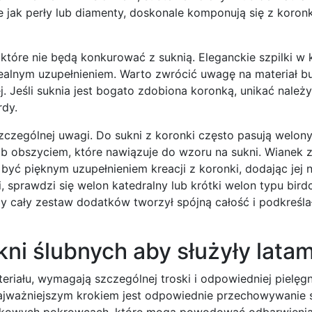
e jak perły lub diamenty, doskonale komponują się z koron
tóre nie będą konkurować z suknią. Eleganckie szpilki w k
idealnym uzupełnieniem. Warto zwrócić uwagę na materiał b
j. Jeśli suknia jest bogato zdobiona koronką, unikać należ
rdy.
zczególnej uwagi. Do sukni z koronki często pasują welo
lub obszyciem, które nawiązuje do wzoru na sukni. Wianek
być pięknym uzupełnieniem kreacji z koronki, dodając jej 
i, sprawdzi się welon katedralny lub krótki welon typu bird
aby cały zestaw dodatków tworzył spójną całość i podkreśla
ni ślubnych aby służyły latam
riału, wymagają szczególnej troski i odpowiedniej pielęgn
najważniejszym krokiem jest odpowiednie przechowywanie 
stikowych pokrowcach, które mogą powodować odbarwienia