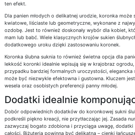
ten efekt.
Dla panien młodych o delikatnej urodzie, koronka może 
kwiatowe, liściaste lub geometryczne, wykonane z najwyż
ozdobę. Jest to również doskonały wybór dla kobiet, któ
mam lub babć. Wiele klasycznych krojów sukien ślubnych,
dodatkowego uroku dzięki zastosowaniu koronek.
Koronka ślubna suknia to również świetna opcja dla panie
lekkość koronki idealnie wpisują się w krajobraz ogrodu
przypadku bardziej formalnych uroczystości, eleganck
może być niezwykle efektowna i gustowna. Kluczem jest
wesela oraz osobistych preferencji panny młodej.
Dodatki idealnie komponując
Dobór odpowiednich dodatków do koronkowej sukni ślubne
podkreśli piękno kreacji, nie przytłaczając jej. Zasada 
zazwyczaj bogato zdobiona i przyciąga uwagę, dodatki p
całości. Biżuteria powinna być delikatna – cienki łańcusz