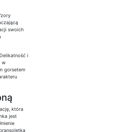
Wzory
aczającą
acji swoich
a
Delikatność i
t w
ym gorsetem
arakteru
bną
cję, która
nka jest
łnienie
 bransoletka