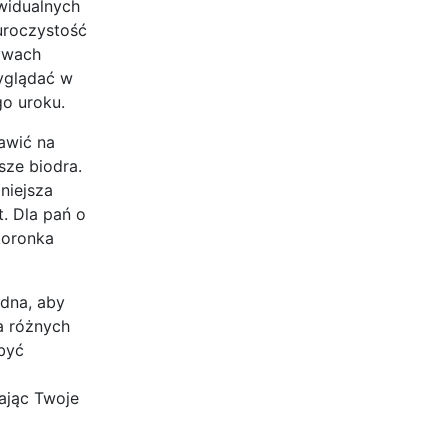
widualnych
uroczystość
ywach
wyglądać w
go uroku.
awić na
sze biodra.
niejsza
. Dla pań o
 koronka
odna, aby
a różnych
 być
ając Twoje