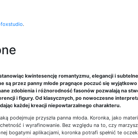
ofoxstudio
.
bne
stanowiąc kwintesencję romantyzmu, elegancji i subteln
ane są przez panny młode pragnące poczuć się wyjątkowo
nane zdobienia i różnorodność fasonów pozwalają na stw
rencji i figury. Od klasycznych, po nowoczesne interpret
dając każdej kreacji niepowtarzalnego charakteru.
 jaką podejmuje przyszła panna młoda. Koronka, jako materi
lachetność i wyrafinowanie. Bez względu na to, czy marzys
onej bogatymi aplikacjami, koronka potrafi spełnić te oczek