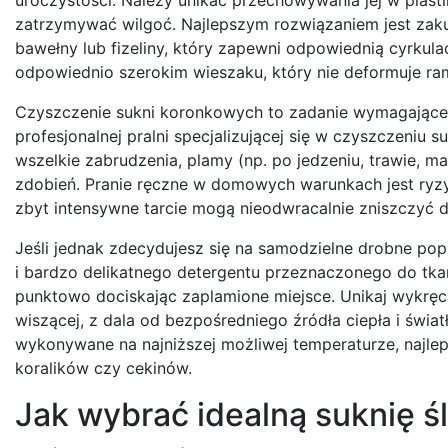
zatrzymywać wilgoć. Najlepszym rozwiązaniem jest zak
bawełny lub fizeliny, który zapewni odpowiednią cyrkul
odpowiednio szerokim wieszaku, który nie deformuje ra
Czyszczenie sukni koronkowych to zadanie wymagające 
profesjonalnej pralni specjalizującej się w czyszczeniu 
wszelkie zabrudzenia, plamy (np. po jedzeniu, trawie, ma
zdobień. Pranie ręczne w domowych warunkach jest ryz
zbyt intensywne tarcie mogą nieodwracalnie zniszczyć de
Jeśli jednak zdecydujesz się na samodzielne drobne pop
i bardzo delikatnego detergentu przeznaczonego do tkan
punktowo dociskając zaplamione miejsce. Unikaj wykręc
wiszącej, z dala od bezpośredniego źródła ciepła i świ
wykonywane na najniższej możliwej temperaturze, najlep
koralików czy cekinów.
Jak wybrać idealną suknię ś