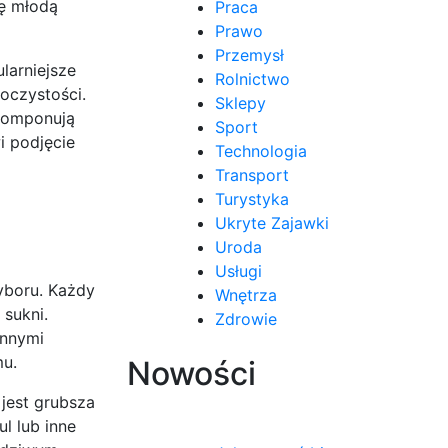
nę młodą
Praca
Prawo
Przemysł
larniejsze
Rolnictwo
oczystości.
Sklepy
 komponują
Sport
i podjęcie
Technologia
Transport
Turystyka
Ukryte Zajawki
Uroda
Usługi
yboru. Każdy
Wnętrza
 sukni.
Zdrowie
innymi
mu.
Nowości
jest grubsza
l lub inne