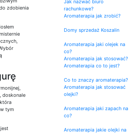
awdziwym
Jak nazwać biuro
 do zdobienia
rachunkowe?
Aromaterapia jak zrobić?
iosłem
Domy sprzedaż Koszalin
misternie
ycznych,
Aromaterapia jaki olejek na
 Wybór
co?
ą
Aromaterapia jak stosować?
Aromaterapia co to jest?
gurę
Co to znaczy aromaterapia?
Aromaterapia jak stosować
monijnej,
olejki?
, doskonale
 która
Aromaterapia jaki zapach na
 w tym
co?
jest
Aromaterapia jakie olejki na