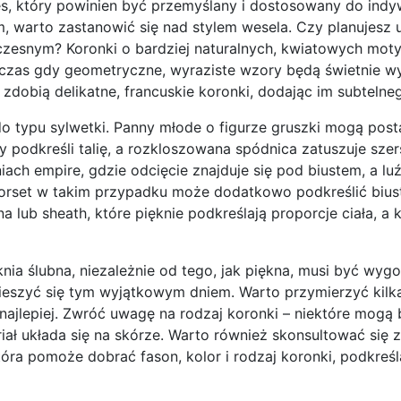
es, który powinien być przemyślany i dostosowany do indy
, warto zastanowić się nad stylem wesela. Czy planujesz 
czesnym? Koronki o bardziej naturalnych, kwiatowych mot
odczas gdy geometryczne, wyraziste wzory będą świetnie 
zdobią delikatne, francuskie koronki, dodając im subtelne
 typu sylwetki. Panny młode o figurze gruszki mogą post
y podkreśli talię, a rozkloszowana spódnica zatuszuje szer
ach empire, gdzie odcięcie znajduje się pod biustem, a luź
orset w takim przypadku może dodatkowo podkreślić biust
na lub sheath, które pięknie podkreślają proporcje ciała, a
ia ślubna, niezależnie od tego, jak piękna, musi być wyg
ieszyć się tym wyjątkowym dniem. Warto przymierzyć kilk
 najlepiej. Zwróć uwagę na rodzaj koronki – niektóre mogą
iał układa się na skórze. Warto również skonsultować się z
óra pomoże dobrać fason, kolor i rodzaj koronki, podkreśl