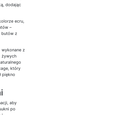
ką, dodając
olorze ecru,
utów –
y butów z
ny wykonane z
 z żywych
naturalnego
cage, który
ł piękno
i
acji, aby
sukni po
 i