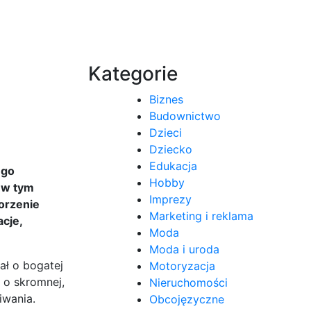
Kategorie
Biznes
Budownictwo
Dzieci
Dziecko
Edukacja
ego
Hobby
 w tym
Imprezy
orzenie
Marketing i reklama
acje,
Moda
Moda i uroda
ał o bogatej
Motoryzacja
z o skromnej,
Nieruchomości
iwania.
Obcojęzyczne