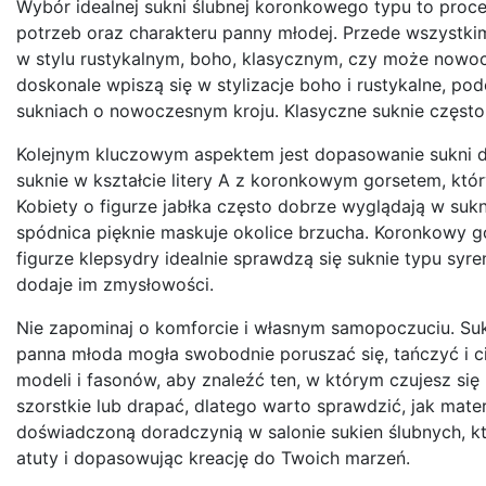
Wybór idealnej sukni ślubnej koronkowego typu to proc
potrzeb oraz charakteru panny młodej. Przede wszystkim
w stylu rustykalnym, boho, klasycznym, czy może nowo
doskonale wpiszą się w stylizacje boho i rustykalne, p
sukniach o nowoczesnym kroju. Klasyczne suknie często 
Kolejnym kluczowym aspektem jest dopasowanie sukni do
suknie w kształcie litery A z koronkowym gorsetem, któr
Kobiety o figurze jabłka często dobrze wyglądają w sukni
spódnica pięknie maskuje okolice brzucha. Koronkowy g
figurze klepsydry idealnie sprawdzą się suknie typu syre
dodaje im zmysłowości.
Nie zapominaj o komforcie i własnym samopoczuciu. Sukn
panna młoda mogła swobodnie poruszać się, tańczyć i c
modeli i fasonów, aby znaleźć ten, w którym czujesz się
szorstkie lub drapać, dlatego warto sprawdzić, jak mater
doświadczoną doradczynią w salonie sukien ślubnych, kt
atuty i dopasowując kreację do Twoich marzeń.