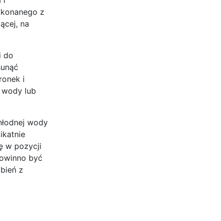
ykonanego z
ącej, na
i do
sunąć
ronek i
 wody lub
chłodnej wody
ikatnie
ę w pozycji
powinno być
bień z