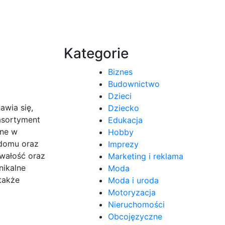
Kategorie
Biznes
Budownictwo
Dzieci
awia się,
Dziecko
asortyment
Edukacja
ane w
Hobby
 domu oraz
Imprezy
rwałość oraz
Marketing i reklama
nikalne
Moda
także
Moda i uroda
Motoryzacja
Nieruchomości
Obcojęzyczne