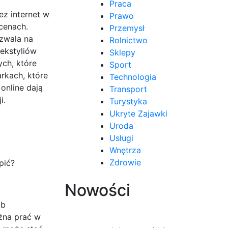
Praca
ez internet w
Prawo
cenach.
Przemysł
zwala na
Rolnictwo
tekstyliów
Sklepy
ch, które
Sport
rkach, które
Technologia
online dają
Transport
i.
Turystyka
Ukryte Zajawki
Uroda
Usługi
Wnętrza
Zdrowie
pić?
Nowości
ub
ożna prać w