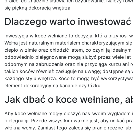
pralce, co znacznie ułatwia ich użytkowanie. Należy ró
się piękną dekoracją wnętrza.
Dlaczego warto inwestować
Inwestycja w koce wełniane to decyzja, która przynosi w
Wełna jest naturalnym materiałem charakteryzującym się
ciepło w zimie oraz chłodzić latem, co czyni ją idealny
odpowiednio pielęgnowane mogą służyć przez wiele lat 
odpornym na zabrudzenia oraz nie przyciąga kurzu ani r
takich koców również zasługuje na uwagę; dostępne są 
każdego stylu wnętrza. Koce te mogą być wykorzystywan
element dekoracyjny na kanapie czy łóżku.
Jak dbać o koce wełniane, ab
Aby koce wełniane mogły cieszyć nas swoim wyglądem i f
pielęgnacji. Przede wszystkim ważne jest, aby unikać p
włókna wełny. Zamiast tego zaleca się pranie ręczne lub