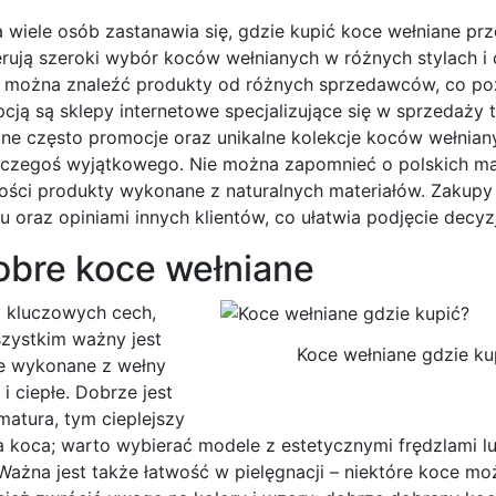
a wiele osób zastanawia się, gdzie kupić koce wełniane prz
erują szeroki wybór koców wełnianych w różnych stylach i 
ie można znaleźć produkty od różnych sprzedawców, co po
opcją są sklepy internetowe specjalizujące się w sprzedaży 
e często promocje oraz unikalne kolekcje koców wełniany
 czegoś wyjątkowego. Nie można zapomnieć o polskich ma
kości produkty wykonane z naturalnych materiałów. Zakupy 
oraz opiniami innych klientów, co ułatwia podjęcie decyzj
obre koce wełniane
a kluczowych cech,
szystkim ważny jest
Koce wełniane gdzie ku
ce wykonane z wełny
i ciepłe. Dobrze jest
atura, tym cieplejszy
 koca; warto wybierać modele z estetycznymi frędzlami l
 Ważna jest także łatwość w pielęgnacji – niektóre koce m