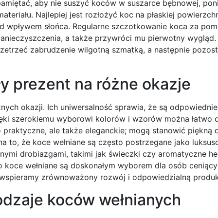
amiętać, aby nie suszyć koców w suszarce bębnowej, po
riału. Najlepiej jest rozłożyć koc na płaskiej powierzchn
 pod wpływem słońca. Regularne szczotkowanie koca za po
zanieczyszczenia, a także przywróci mu pierwotny wygląd.
 zetrzeć zabrudzenie wilgotną szmatką, a następnie pozos
y prezent na różne okazje
żnych okazji. Ich uniwersalność sprawia, że są odpowiedni
Dzięki szerokiemu wyborowi kolorów i wzorów można łatwo
 praktyczne, ale także eleganckie; mogą stanowić piękną 
a to, że koce wełniane są często postrzegane jako luksus
nymi drobiazgami, takimi jak świeczki czy aromatyczne he
o koce wełniane są doskonałym wyborem dla osób ceniący
w wspieramy zrównoważony rozwój i odpowiedzialną produk
rodzaje koców wełnianych