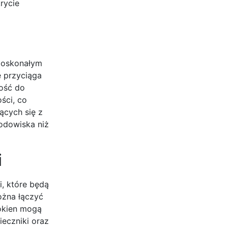
rycie
 doskonałym
e przyciąga
ność do
ści, co
ących się z
odowiska niż
i
, które będą
ożna łączyć
łókien mogą
ieczniki oraz