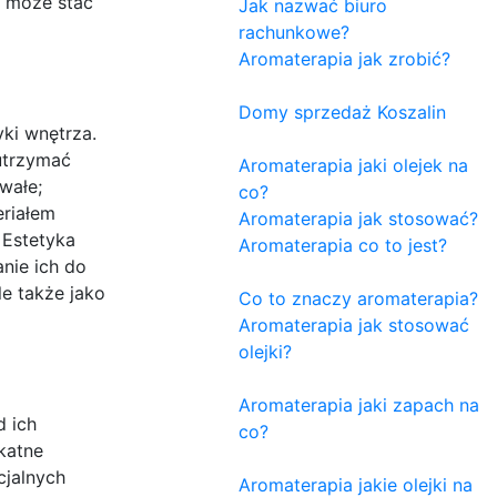
c może stać
Jak nazwać biuro
rachunkowe?
Aromaterapia jak zrobić?
Domy sprzedaż Koszalin
yki wnętrza.
utrzymać
Aromaterapia jaki olejek na
wałe;
co?
eriałem
Aromaterapia jak stosować?
 Estetyka
Aromaterapia co to jest?
nie ich do
e także jako
Co to znaczy aromaterapia?
Aromaterapia jak stosować
olejki?
Aromaterapia jaki zapach na
d ich
co?
katne
cjalnych
Aromaterapia jakie olejki na