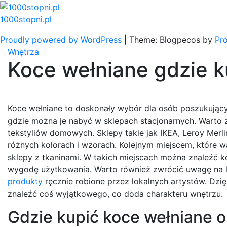
Skip
to
1000stopni.pl
content
Proudly powered by WordPress
|
Theme: Blogpecos by
Pr
Wnętrza
Koce wełniane gdzie k
Koce wełniane to doskonały wybór dla osób poszukują
gdzie można je nabyć w sklepach stacjonarnych. Warto z
tekstyliów domowych. Sklepy takie jak IKEA, Leroy Merl
różnych kolorach i wzorach. Kolejnym miejscem, które w
sklepy z tkaninami. W takich miejscach można znaleźć k
wygodę użytkowania. Warto również zwrócić uwagę na loka
produkty
ręcznie robione przez lokalnych artystów. Dzię
znaleźć coś wyjątkowego, co doda charakteru wnętrzu.
Gdzie kupić koce wełniane o