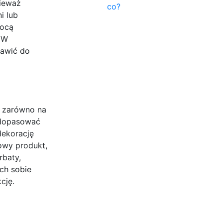
nieważ
co?
i lub
mocą
 W
tawić do
e zarówno na
 dopasować
dekorację
owy produkt,
rbaty,
ch sobie
cję.