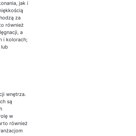
nania, jak i
miękkością
chodzą za
rto również
ęgnacji, a
 i kolorach;
 lub
ji wnętrza.
ich są
h
rolę w
arto również
aranżacjom