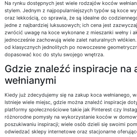
Na rynku dostępnych jest wiele rodzajów koców wełniany
stylem. Jednym z najpopularniejszych typów są koce wy
oraz lekkością, co sprawia, że są idealne do codzienne
jedne z najbardziej luksusowych; ich cena jest zazwycza
zwrócić uwagę na koce wykonane z mieszanki wełny i akry
jednocześnie zachowują wiele zalet naturalnych włókien
od klasycznych jednolitych po nowoczesne geometryczn
dopasować koc do stylu swojego wnętrza.
Gdzie znaleźć inspiracje na
wełnianymi
Kiedy już zdecydujemy się na zakup koca wełnianego, wa
Istnieje wiele miejsc, gdzie można znaleźć inspiracje do
platformy społecznościowe takie jak Pinterest czy Ins
różnorodne pomysły na wykorzystanie koców w domowych
poszukiwaniu inspiracji; wiele osób dzieli się swoimi 
odwiedzać sklepy internetowe oraz stacjonarne oferują