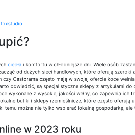
ofoxstudio
.
upić?
cych
ciepła
i komfortu w chłodniejsze dni. Wiele osób zastan
acząć od dużych sieci handlowych, które oferują szeroki 
in czy Castorama często mają w swojej ofercie koce wełni
arto odwiedzić, są specjalistyczne sklepy z artykułami do
oce wykonane z wysokiej jakości wełny, co zapewnia ich t
lne butiki i sklepy rzemieślnicze, które często oferują u
ki temu można nie tylko wspierać lokalną gospodarkę, ale 
nline w 2023 roku