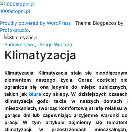
Skip
to
1000stopni.pl
content
Proudly powered by WordPress
|
Theme: Blogpecos by
Profoxstudio
.
Budownictwo
,
Usługi
,
Wnętrza
Klimatyzacja
Klimatyzacja: Klimatyzacja stała się nieodłącznym
elementem naszego życia. Coraz częściej nie
ogranicza się ona jedynie do miejsc publicznych,
takich jak
biura
czy sklepy. W dzisiejszych czasach
klimatyzacja gości także w naszych domach i
mieszkaniach, tworząc komfortową strefę relaksu w
gorące dni lub zapewniając przyjemne warunki do
pracy. W tym artykule zajmiemy się tematem
klimatyzacji w przestrzeniach mieszkalnych,