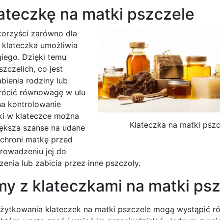
ateczkę na matki pszczele
korzyści zarówno dla
m klateczka umożliwia
iego. Dzięki temu
czelich, co jest
bienia rodziny lub
rócić równowagę w ulu
na kontrolowanie
ki w klateczce można
Klateczka na matki pszc
ększa szanse na udane
 chroni matkę przed
rowadzeniu jej do
enia lub zabicia przez inne pszczoły.
my z klateczkami na matki ps
żytkowania klateczek na matki pszczele mogą wystąpić r