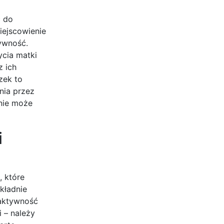
ć do
iejscowienie
ywność.
ycia matki
z ich
zek to
nia przez
anie może
i
, które
kładnie
 aktywność
 – należy