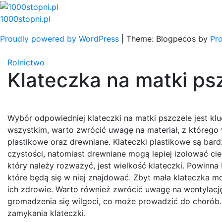
Skip
to
1000stopni.pl
content
Proudly powered by WordPress
|
Theme: Blogpecos by
Pr
Rolnictwo
Klateczka na matki ps
Wybór odpowiedniej klateczki na matki pszczele jest klu
wszystkim, warto zwrócić uwagę na materiał, z którego 
plastikowe oraz drewniane. Klateczki plastikowe są bard
czystości, natomiast drewniane mogą lepiej izolować cie
który należy rozważyć, jest wielkość klateczki. Powinna
które będą się w niej znajdować. Zbyt mała klateczka m
ich zdrowie. Warto również zwrócić uwagę na wentylację
gromadzenia się wilgoci, co może prowadzić do chorób.
zamykania klateczki.