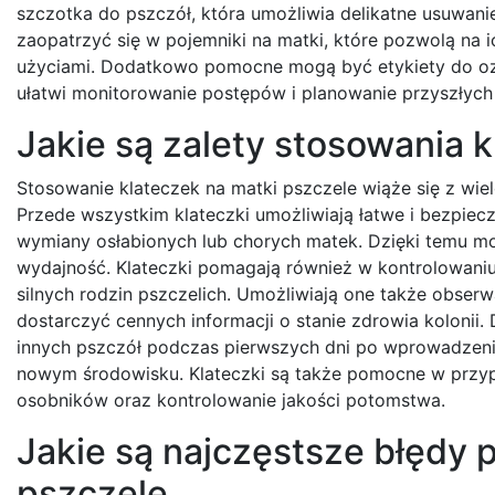
szczotka do pszczół, która umożliwia delikatne usuwani
zaopatrzyć się w pojemniki na matki, które pozwolą na
użyciami. Dodatkowo pomocne mogą być etykiety do ozna
ułatwi monitorowanie postępów i planowanie przyszłych 
Jakie są zalety stosowania 
Stosowanie klateczek na matki pszczele wiąże się z wie
Przede wszystkim klateczki umożliwiają łatwe i bezpie
wymiany osłabionych lub chorych matek. Dzięki temu moż
wydajność. Klateczki pomagają również w kontrolowaniu 
silnych rodzin pszczelich. Umożliwiają one także obserw
dostarczyć cennych informacji o stanie zdrowia kolonii.
innych pszczół podczas pierwszych dni po wprowadzeniu
nowym środowisku. Klateczki są także pomocne w przyp
osobników oraz kontrolowanie jakości potomstwa.
Jakie są najczęstsze błędy 
pszczele