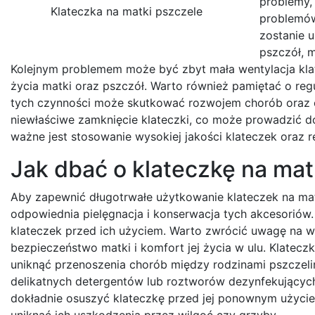
problemy,
Klateczka na matki pszczele
problemów 
zostanie 
pszczół, m
Kolejnym problemem może być zbyt mała wentylacja klate
życia matki oraz pszczół. Warto również pamiętać o reg
tych czynności może skutkować rozwojem chorób oraz o
niewłaściwe zamknięcie klateczki, co może prowadzić do 
ważne jest stosowanie wysokiej jakości klateczek oraz r
Jak dbać o klateczkę na mat
Aby zapewnić długotrwałe użytkowanie klateczek na mat
odpowiednia pielęgnacja i konserwacja tych akcesoriów.
klateczek przed ich użyciem. Warto zwrócić uwagę na w
bezpieczeństwo matki i komfort jej życia w ulu. Klatec
uniknąć przenoszenia chorób między rodzinami pszczeli
delikatnych detergentów lub roztworów dezynfekujących
dokładnie osuszyć klateczkę przed jej ponownym użyci
uniknąć ich uszkodzenia przez wilgoć czy grzyby.