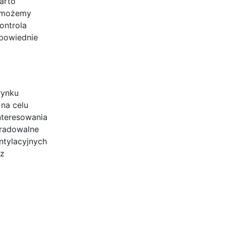
arto
, możemy
ontrola
powiednie
rynku
 na celu
nteresowania
gradowalne
ntylacyjnych
rz