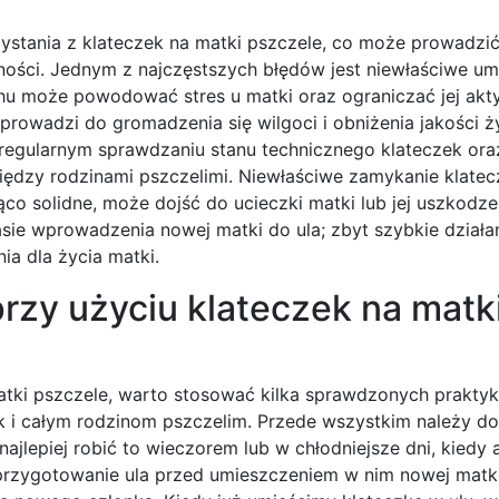
zystania z klateczek na matki pszczele, co może prowadzi
ności. Jednym z najczęstszych błędów jest niewłaściwe um
chu może powodować stres u matki oraz ograniczać jej akt
 prowadzi do gromadzenia się wilgoci i obniżenia jakości ż
regularnym sprawdzaniu stanu technicznego klateczek ora
ędzy rodzinami pszczelimi. Niewłaściwe zamykanie klatec
ąco solidne, może dojść do ucieczki matki lub jej uszkodze
sie wprowadzenia nowej matki do ula; zbyt szybkie dział
ia dla życia matki.
przy użyciu klateczek na matk
tki pszczele, warto stosować kilka sprawdzonych praktyk
i całym rodzinom pszczelim. Przede wszystkim należy do
jlepiej robić to wieczorem lub w chłodniejsze dni, kiedy
 przygotowanie ula przed umieszczeniem w nim nowej matki