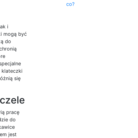
co?
ak i
ki mogą być
żą do
chronią
óre
specjalne
 klateczki
óżnią się
zczele
ią pracę
dzie do
ękawice
em jest