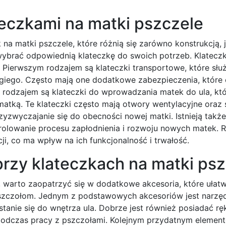
teczkami na matki pszczele
na matki pszczele, które różnią się zarówno konstrukcją, j
wybrać odpowiednią klateczkę do swoich potrzeb. Klatecz
i. Pierwszym rodzajem są klateczki transportowe, które słu
giego. Często mają one dodatkowe zabezpieczenia, które 
rodzajem są klateczki do wprowadzania matek do ula, kt
tką. Te klateczki często mają otwory wentylacyjne oraz 
zwyczajanie się do obecności nowej matki. Istnieją także
rolowanie procesu zapłodnienia i rozwoju nowych matek. R
ji, co ma wpływ na ich funkcjonalność i trwałość.
przy klateczkach na matki ps
, warto zaopatrzyć się w dodatkowe akcesoria, które ułatw
szczołom. Jednym z podstawowych akcesoriów jest narzę
ostanie się do wnętrza ula. Dobrze jest również posiadać r
podczas pracy z pszczołami. Kolejnym przydatnym element