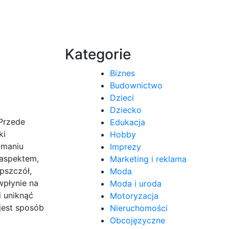
Kategorie
Biznes
Budownictwo
Dzieci
Dziecko
 Przede
Edukacja
ki
Hobby
ymaniu
Imprezy
 aspektem,
Marketing i reklama
pszczół,
Moda
wpłynie na
Moda i uroda
i uniknąć
Motoryzacja
jest sposób
Nieruchomości
Obcojęzyczne