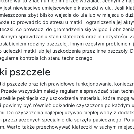
 które warto znać i umieć im przeciwdziałać. Jednym z na
jest niewłaściwe umiejscowienie klateczki w ulu. Jeśli kla
umieszczona zbyt blisko wejścia do ula lub w miejscu o du
oże to prowadzić do stresu u matki i ograniczenia jej akty
czki, co prowadzi do gromadzenia się wilgoci i obniżenia
ularnym sprawdzaniu stanu klateczek oraz ich czystości. Z
słabieniem rodziny pszczelej. Innym częstym problemem j
ucieczki matki lub jej uszkodzenia przez inne pszczoły. D
egularna kontrola ich stanu technicznego.
ki pszczele
ki pszczele oraz ich prawidłowe funkcjonowanie, konieczn
 Przede wszystkim należy regularnie sprawdzać stan techn
szelkie pęknięcia czy uszkodzenia materiału, które mogą 
zki powinny być również dokładnie czyszczone po każdym u
mi. Do czyszczenia najlepiej używać ciepłej wody z dodat
 przeznaczonych specjalnie dla sprzętu pasiecznego. Po 
em. Warto także przechowywać klateczki w suchym miejscu