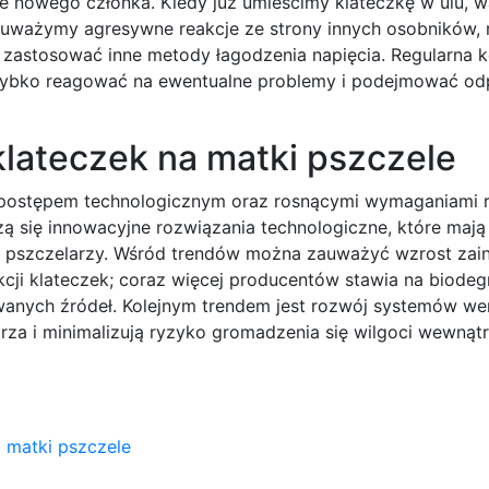
ie nowego członka. Kiedy już umieścimy klateczkę w ulu, w
 zauważymy agresywne reakcje ze strony innych osobników
 zastosować inne metody łagodzenia napięcia. Regularna k
szybko reagować na ewentualne problemy i podejmować od
 klateczek na matki pszczele
z postępem technologicznym oraz rosnącymi wymaganiami 
ą się innowacyjne rozwiązania technologiczne, które mają
y pszczelarzy. Wśród trendów można zauważyć wzrost zai
cji klateczek; coraz więcej producentów stawia na biode
anych źródeł. Kolejnym trendem jest rozwój systemów we
rza i minimalizują ryzyko gromadzenia się wilgoci wewnąt
a matki pszczele