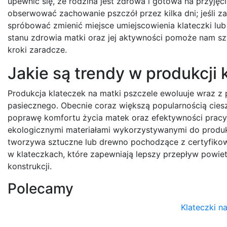
upewnić się, że rodzina jest zdrowa i gotowa na przyjęc
obserwować zachowanie pszczół przez kilka dni; jeśli
spróbować zmienić miejsce umiejscowienia klateczki lub
stanu zdrowia matki oraz jej aktywności pomoże nam 
kroki zaradcze.
Jakie są trendy w produkcji
Produkcja klateczek na matki pszczele ewoluuje wraz 
pasiecznego. Obecnie coraz większą popularnością ciesz
poprawę komfortu życia matek oraz efektywności prac
ekologicznymi materiałami wykorzystywanymi do produk
tworzywa sztuczne lub drewno pochodzące z certyfikow
w klateczkach, które zapewniają lepszy przepływ powiet
konstrukcji.
Polecamy
Klateczki n