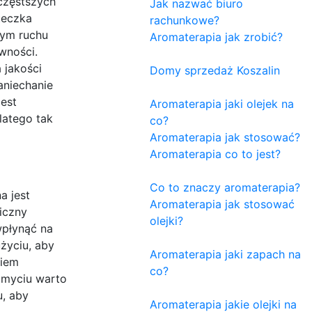
jczęstszych
Jak nazwać biuro
teczka
rachunkowe?
żym ruchu
Aromaterapia jak zrobić?
wności.
 jakości
Domy sprzedaż Koszalin
aniechanie
est
Aromaterapia jaki olejek na
latego tak
co?
Aromaterapia jak stosować?
Aromaterapia co to jest?
Co to znaczy aromaterapia?
a jest
Aromaterapia jak stosować
iczny
olejki?
wpłynąć na
życiu, aby
Aromaterapia jaki zapach na
kiem
co?
umyciu warto
, aby
Aromaterapia jakie olejki na