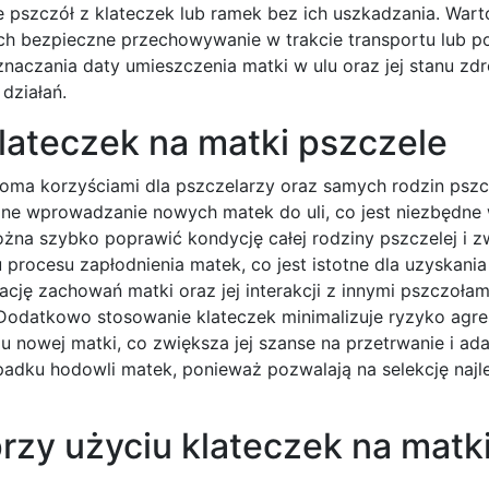
e pszczół z klateczek lub ramek bez ich uszkadzania. Wart
 ich bezpieczne przechowywanie w trakcie transportu lub 
czania daty umieszczenia matki w ulu oraz jej stanu zdr
działań.
klateczek na matki pszczele
loma korzyściami dla pszczelarzy oraz samych rodzin pszc
czne wprowadzanie nowych matek do uli, co jest niezbędn
na szybko poprawić kondycję całej rodziny pszczelej i zw
procesu zapłodnienia matek, co jest istotne dla uzyskania
ację zachowań matki oraz jej interakcji z innymi pszczoła
 Dodatkowo stosowanie klateczek minimalizuje ryzyko agres
 nowej matki, co zwiększa jej szanse na przetrwanie i ad
adku hodowli matek, ponieważ pozwalają na selekcję najl
przy użyciu klateczek na matk