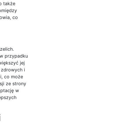
o także
pomiędzy
owia, co
zelich.
e w przypadku
iększyć jej
 zdrowych i
mi, co może
ji ze strony
aptację w
epszych
i