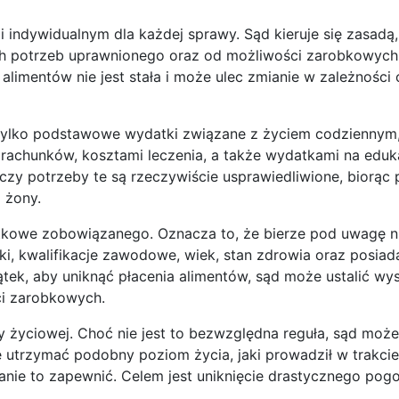
 indywidualnym dla każdej sprawy. Sąd kieruje się zasadą,
ch potrzeb uprawnionego oraz od możliwości zarobkowych 
imentów nie jest stała i może ulec zmianie w zależności 
tylko podstawowe wydatki związane z życiem codziennym,
rachunków, kosztami leczenia, a także wydatkami na eduk
e, czy potrzeby te są rzeczywiście usprawiedliwione, biorą
 żony.
ątkowe zobowiązanego. Oznacza to, że bierze pod uwagę ni
i, kwalifikacje zawodowe, wiek, stan zdrowia oraz posiad
tek, aby uniknąć płacenia alimentów, sąd może ustalić wy
ci zarobkowych.
 życiowej. Choć nie jest to bezwzględna reguła, sąd moż
 utrzymać podobny poziom życia, jaki prowadził w trakcie
tanie to zapewnić. Celem jest uniknięcie drastycznego pog