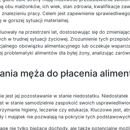
ą obu małżonków, ich wiek, stan zdrowia, kwalifikacje za
 znalezieniu pracy. Celem jest zapewnienie sprawiedliweg
w gorszej sytuacji materialnej.
owały na przestrzeni lat, dostosowując się do zmieniając
ch w trudnej sytuacji życiowej. Zrozumienie tych przepisó
ncjalnego obowiązku alimentacyjnego lub oczekuje wsparci
ej problematyki alimentów dla byłej żony, analizując zarów
ania męża do płacenia alime
 jest jej pozostawanie w stanie niedostatku. Niedostatek
est w stanie samodzielnie zaspokoić swoich usprawiedliwi
trzymanie higieny, leczenie czy edukacja. Kluczowe jest, a
ody i majątek nie pozwalają na pokrycie tych podstawowyc
agę nie tylko bieżące dochody, ale także potencjalne możl