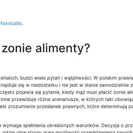
ofoxstudio
.
 zonie alimenty?
żeńskich, budzi wiele pytań i wątpliwości. W polskim prawi
ajduje się w niedostatku i nie jest w stanie samodzielnie 
sto pojawia się pytanie, kiedy mąż musi płacić żonie ali
inne przewiduje różne scenariusze, w których taki obowi
st zrozumienie przesłanek prawnych, które determinują po
e wymaga spełnienia określonych warunków. Decyzja o prz
gdzie obie strony mają możliwość przedstawienia swoich