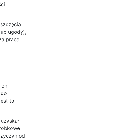
ci
wszczęcia
lub ugody),
za pracę,
ich
 do
Jest to
 uzyskał
robkowe i
rzyczyn od