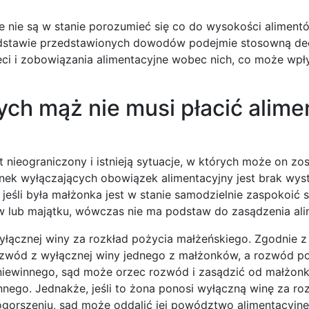
ie nie są w stanie porozumieć się co do wysokości alimen
podstawie przedstawionych dowodów podejmie stosowną de
ci i zobowiązania alimentacyjne wobec nich, co może wpł
rych mąż nie musi płacić alim
 nieograniczony i istnieją sytuacje, w których może on zo
nek wyłączających obowiązek alimentacyjny jest brak wyst
jeśli była małżonka jest w stanie samodzielnie zaspokoić 
 lub majątku, wówczas nie ma podstaw do zasądzenia al
yłącznej winy za rozkład pożycia małżeńskiego. Zgodnie z 
rozwód z wyłącznej winy jednego z małżonków, a rozwód p
a niewinnego, sąd może orzec rozwód i zasądzić od małżon
nego. Jednakże, jeśli to żona ponosi wyłączną winę za ro
 pogorszeniu, sąd może oddalić jej powództwo alimentacyjne