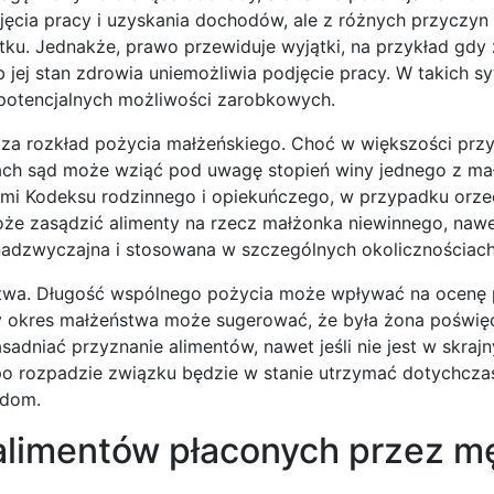
ęcia pracy i uzyskania dochodów, ale z różnych przyczyn 
atku. Jednakże, prawo przewiduje wyjątki, na przykład gd
 jej stan zdrowia uniemożliwia podjęcie pracy. W takich sy
 potencjalnych możliwości zarobkowych.
y za rozkład pożycia małżeńskiego. Choć w większości pr
jach sąd może wziąć pod uwagę stopień winy jednego z m
mi Kodeksu rodzinnego i opiekuńczego, w przypadku orze
e zasądzić alimenty na rzecz małżonka niewinnego, nawet 
a nadzwyczajna i stosowana w szczególnych okolicznościach
ństwa. Długość wspólnego pożycia może wpływać na ocenę
y okres małżeństwa może sugerować, że była żona poświęc
adniać przyznanie alimentów, nawet jeśli nie jest w skraj
 po rozpadzie związku będzie w stanie utrzymać dotychcz
odom.
 alimentów płaconych przez m