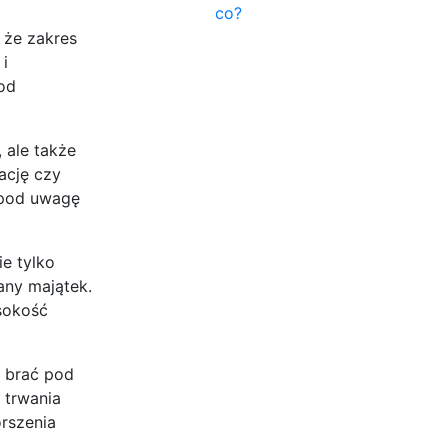
co?
 że zakres
i
od
 ale także
ację czy
c pod uwagę
e tylko
any majątek.
sokość
e brać pod
 trwania
orszenia