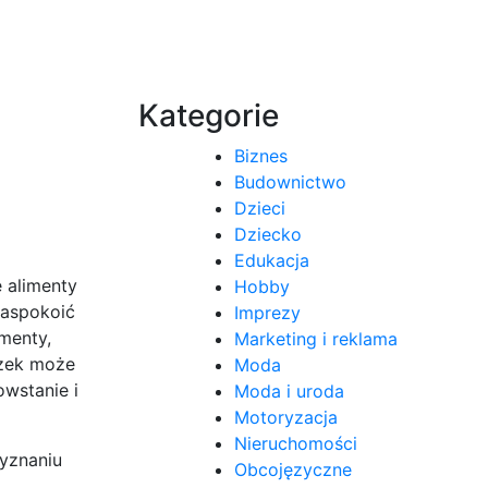
Kategorie
Biznes
Budownictwo
Dzieci
Dziecko
Edukacja
e alimenty
Hobby
zaspokoić
Imprezy
menty,
Marketing i reklama
ązek może
Moda
wstanie i
Moda i uroda
Motoryzacja
Nieruchomości
yznaniu
Obcojęzyczne