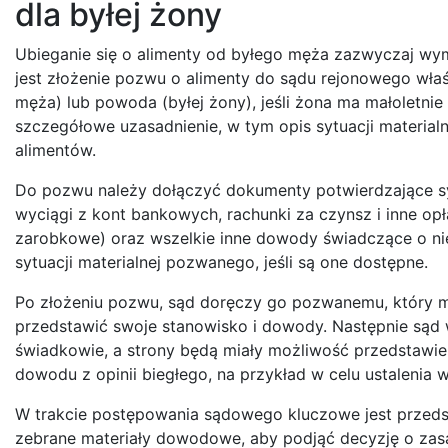
dla byłej żony
Ubieganie się o alimenty od byłego męża zazwyczaj w
jest złożenie pozwu o alimenty do sądu rejonowego wł
męża) lub powoda (byłej żony), jeśli żona ma małoletnie
szczegółowe uzasadnienie, w tym opis sytuacji material
alimentów.
Do pozwu należy dołączyć dokumenty potwierdzające syt
wyciągi z kont bankowych, rachunki za czynsz i inne op
zarobkowe) oraz wszelkie inne dowody świadczące o n
sytuacji materialnej pozwanego, jeśli są one dostępne.
Po złożeniu pozwu, sąd doręczy go pozwanemu, który m
przedstawić swoje stanowisko i dowody. Następnie sąd 
świadkowie, a strony będą miały możliwość przedstawi
dowodu z opinii biegłego, na przykład w celu ustalenia
W trakcie postępowania sądowego kluczowe jest przeds
zebrane materiały dowodowe, aby podjąć decyzję o zasa