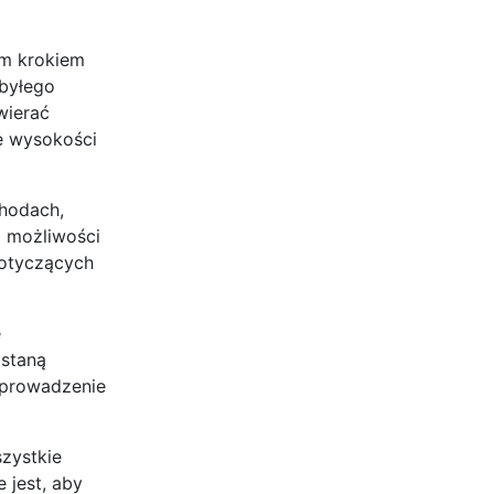
ym krokiem
(byłego
wierać
ję wysokości
chodach,
a możliwości
dotyczących
e
ostaną
eprowadzenie
zystkie
 jest, aby