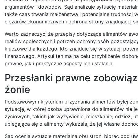
argumentów i dowodów. Sąd analizuje sytuację materialn
także czas trwania małżeństwa i potencjalne trudności w
ciężarów ekonomicznych i ochrona strony znajdującej się 
Warto zaznaczyć, że przepisy dotyczące alimentów ewolu
realiów społecznych i potrzeb ochrony osób pozostający
kluczowe dla każdego, kto znajduje się w sytuacji pote
finansowego. Artykuł ten ma na celu przybliżenie złożon
prawne, jak i praktyczne aspekty ich ustalania.
Przesłanki prawne zobowiąz
żonie
Podstawowym kryterium przyznania alimentów byłej żonie
sytuację, w której osoba uprawniona do alimentów nie j
życiowych, takich jak wyżywienie, mieszkanie, odzież, u
ubiegająca się o alimenty wykazała, że jej własne doch
Sąd ocenia sytuację materialną obu stron, biorąc pod uw