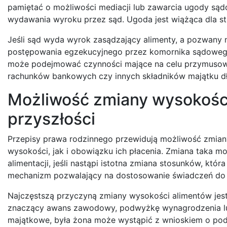
pamiętać o możliwości mediacji lub zawarcia ugody są
wydawania wyroku przez sąd. Ugoda jest wiążąca dla s
Jeśli sąd wyda wyrok zasądzający alimenty, a pozwany 
postępowania egzekucyjnego przez komornika sądowego
może podejmować czynności mające na celu przymusowe ś
rachunków bankowych czy innych składników majątku dł
Możliwość zmiany wysokośc
przyszłości
Przepisy prawa rodzinnego przewidują możliwość zmian
wysokości, jak i obowiązku ich płacenia. Zmiana taka 
alimentacji, jeśli nastąpi istotna zmiana stosunków, któ
mechanizm pozwalający na dostosowanie świadczeń do ak
Najczęstszą przyczyną zmiany wysokości alimentów jest z
znaczący awans zawodowy, podwyżkę wynagrodzenia lub
majątkowe, była żona może wystąpić z wnioskiem o podw