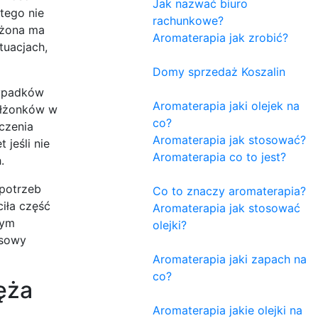
Jak nazwać biuro
tego nie
rachunkowe?
y żona ma
Aromaterapia jak zrobić?
tuacjach,
Domy sprzedaż Koszalin
zypadków
Aromaterapia jaki olejek na
ałżonków w
co?
czenia
Aromaterapia jak stosować?
jeśli nie
Aromaterapia co to jest?
.
 potrzeb
Co to znaczy aromaterapia?
iła część
Aromaterapia jak stosować
nym
olejki?
asowy
Aromaterapia jaki zapach na
co?
ęża
Aromaterapia jakie olejki na