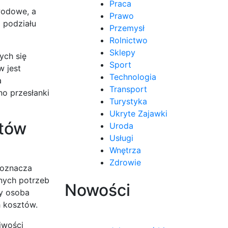
Praca
wodowe, a
Prawo
o podziału
Przemysł
Rolnictwo
Sklepy
ych się
Sport
w jest
Technologia
a
Transport
no przesłanki
Turystyka
Ukryte Zajawki
ntów
Uroda
Usługi
Wnętrza
Zdrowie
 oznacza
onych potrzeb
Nowości
by osoba
h kosztów.
iwości