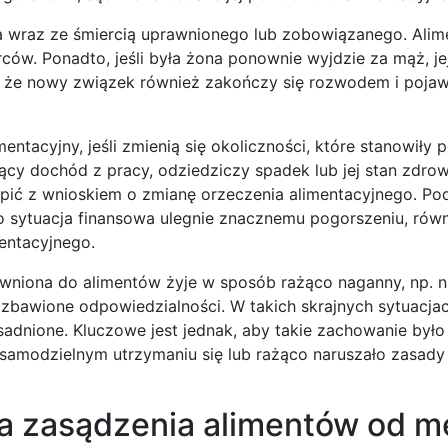
sa wraz ze śmiercią uprawnionego lub zobowiązanego. Alim
ów. Ponadto, jeśli była żona ponownie wyjdzie za mąż, j
że nowy związek również zakończy się rozwodem i pojawi
ntacyjny, jeśli zmienią się okoliczności, które stanowiły
zący dochód z pracy, odziedziczy spadek lub jej stan zdrow
ić z wnioskiem o zmianę orzeczenia alimentacyjnego. Podo
go sytuacja finansowa ulegnie znacznemu pogorszeniu, rów
mentacyjnego.
wniona do alimentów żyje w sposób rażąco naganny, np. 
zbawione odpowiedzialności. W takich skrajnych sytuacja
asadnione. Kluczowe jest jednak, aby takie zachowanie było
amodzielnym utrzymaniu się lub rażąco naruszało zasady
a zasądzenia alimentów od m