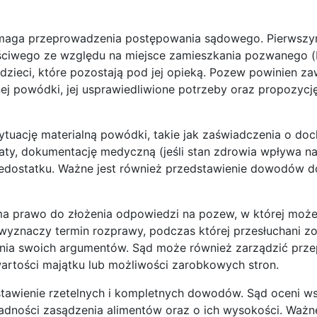
ymaga przeprowadzenia postępowania sądowego. Pierwsz
aściwego ze względu na miejsce zamieszkania pozwanego 
 dzieci, które pozostają pod jej opieką. Pozew powinien za
nej powódki, jej usprawiedliwione potrzeby oraz propozyc
uację materialną powódki, takie jak zaświadczenia o do
łaty, dokumentację medyczną (jeśli stan zdrowia wpływa n
iedostatku. Ważne jest również przedstawienie dowodów 
a prawo do złożenia odpowiedzi na pozew, w której moż
wyznaczy termin rozprawy, podczas której przesłuchani z
enia swoich argumentów. Sąd może również zarządzić prz
 wartości majątku lub możliwości zarobkowych stron.
tawienie rzetelnych i kompletnych dowodów. Sąd oceni ws
dności zasądzenia alimentów oraz o ich wysokości. Ważne