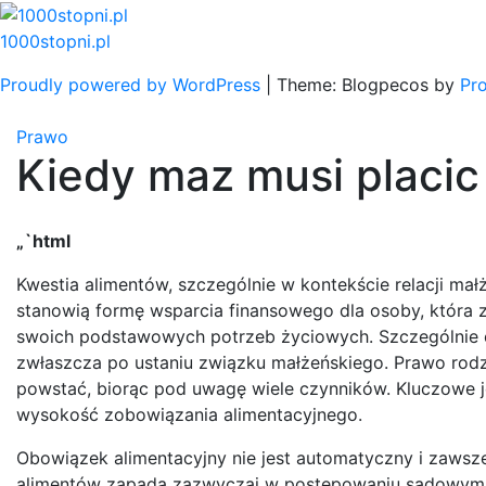
Skip
to
1000stopni.pl
content
Proudly powered by WordPress
|
Theme: Blogpecos by
Pr
Prawo
Kiedy maz musi placic
„`html
Kwestia alimentów, szczególnie w kontekście relacji mał
stanowią formę wsparcia finansowego dla osoby, która zn
swoich podstawowych potrzeb życiowych. Szczególnie czę
zwłaszcza po ustaniu związku małżeńskiego. Prawo rodz
powstać, biorąc pod uwagę wiele czynników. Kluczowe je
wysokość zobowiązania alimentacyjnego.
Obowiązek alimentacyjny nie jest automatyczny i zawsz
alimentów zapada zazwyczaj w postępowaniu sądowym, 