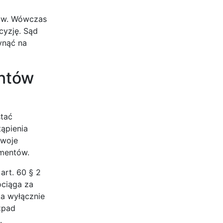
tów. Wówczas
cyzję. Sąd
ynąć na
entów
stać
ąpienia
swoje
imentów.
art. 60 § 2
ociąga za
ka wyłącznie
zpad
.