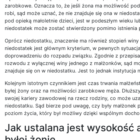
zarobkowe. Oznacza to, że jeśli żona ma możliwość podj
robi, sąd może uznać, że nie znajduje się ona w niedost
pod opieką małoletnie dzieci, jest w podeszłym wieku lub
niedostatek może zostać stwierdzony pomimo istnienia
Oprócz niedostatku, znaczenie ma również stopień win
niedostatek jest głównym kryterium, w pewnych sytuac
doprowadzeniu do rozpadu związku. Zgodnie z przepisa
rozwodu z wyłącznej winy jednego z małżonków, sąd moż
znajduje się on w niedostatku. Jest to jednak instytucj
Kolejnym istotnym czynnikiem jest czas trwania małże
byłej żony oraz na możliwości zarobkowe męża. Dłuższ
swojej kariery zawodowej na rzecz rodziny, co może uzas
niedostatku. Sąd bierze pod uwagę, czy były małżonek
poziom życia, który był możliwy dzięki wspólnym doch
Jak ustalana jest wysokość
byłej żonie