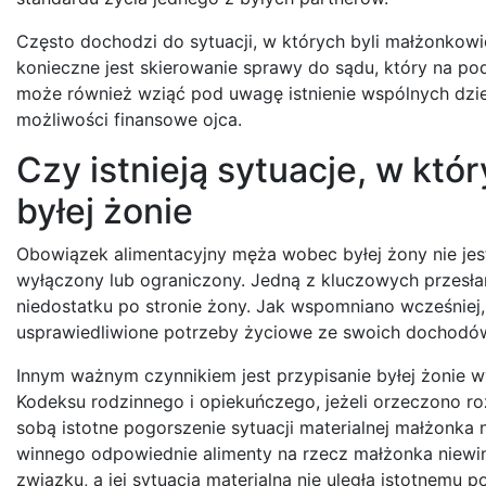
Często dochodzi do sytuacji, w których byli małżonkow
konieczne jest skierowanie sprawy do sądu, który na 
może również wziąć pod uwagę istnienie wspólnych dzie
możliwości finansowe ojca.
Czy istnieją sytuacje, w któ
byłej żonie
Obowiązek alimentacyjny męża wobec byłej żony nie jest
wyłączony lub ograniczony. Jedną z kluczowych przesła
niedostatku po stronie żony. Jak wspomniano wcześniej, 
usprawiedliwione potrzeby życiowe ze swoich dochodów
Innym ważnym czynnikiem jest przypisanie byłej żonie w
Kodeksu rodzinnego i opiekuńczego, jeżeli orzeczono 
sobą istotne pogorszenie sytuacji materialnej małżonk
winnego odpowiednie alimenty na rzecz małżonka niewin
związku, a jej sytuacja materialna nie uległa istotnemu