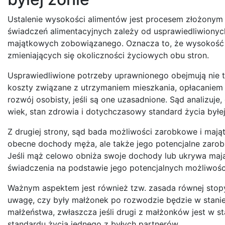
Ustalenie wysokości alimentów jest procesem złożonym i
świadczeń alimentacyjnych zależy od usprawiedliwiony
majątkowych zobowiązanego. Oznacza to, że wysokość al
zmieniających się okoliczności życiowych obu stron.
Usprawiedliwione potrzeby uprawnionego obejmują nie 
koszty związane z utrzymaniem mieszkania, opłacaniem 
rozwój osobisty, jeśli są one uzasadnione. Sąd analizuj
wiek, stan zdrowia i dotychczasowy standard życia byłej
Z drugiej strony, sąd bada możliwości zarobkowe i maj
obecne dochody męża, ale także jego potencjalne zarobk
Jeśli mąż celowo obniża swoje dochody lub ukrywa mają
świadczenia na podstawie jego potencjalnych możliwoś
Ważnym aspektem jest również tzw. zasada równej stopy
uwagę, czy były małżonek po rozwodzie będzie w stanie
małżeństwa, zwłaszcza jeśli drugi z małżonków jest w s
standardu życia jednego z byłych partnerów.