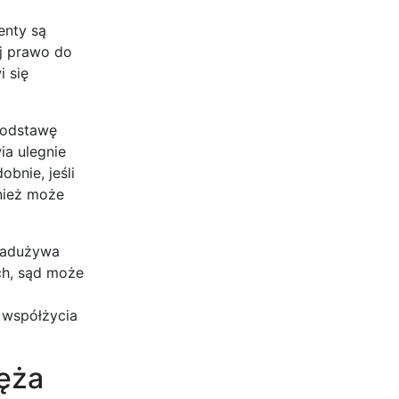
enty są
ej prawo do
 się
 podstawę
ia ulegnie
bnie, jeśli
nież może
nadużywa
ch, sąd może
 współżycia
ęża