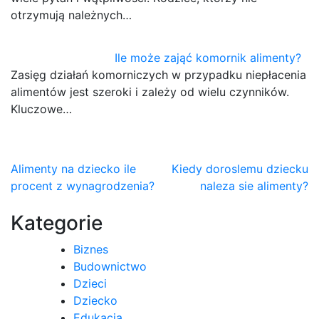
otrzymują należnych…
Ile może zająć komornik alimenty?
Zasięg działań komorniczych w przypadku niepłacenia
alimentów jest szeroki i zależy od wielu czynników.
Kluczowe…
Nawigacja
Alimenty na dziecko ile
Kiedy doroslemu dziecku
procent z wynagrodzenia?
naleza sie alimenty?
wpisu
Kategorie
Biznes
Budownictwo
Dzieci
Dziecko
Edukacja