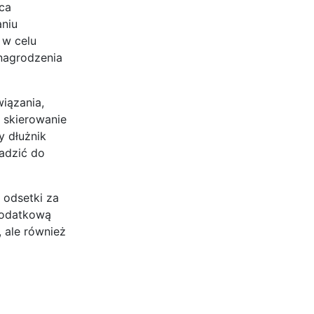
ca
aniu
 w celu
nagrodzenia
iązania,
 skierowanie
y dłużnik
adzić do
 odsetki za
 dodatkową
 ale również