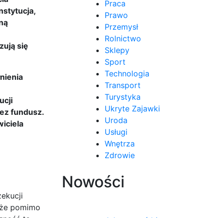
Praca
nstytucja,
Prawo
ną
Przemysł
Rolnictwo
zują się
Sklepy
Sport
Technologia
nienia
Transport
Turystyka
ucji
Ukryte Zajawki
ez fundusz.
Uroda
wiciela
Usługi
Wnętrza
Zdrowie
Nowości
ekucji
, że pomimo