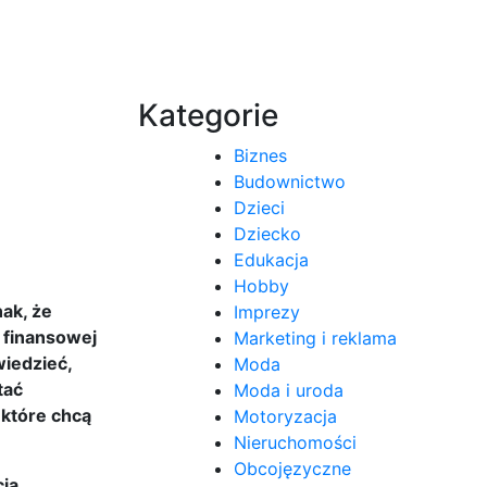
Kategorie
Biznes
Budownictwo
Dzieci
Dziecko
Edukacja
Hobby
ak, że
Imprezy
i finansowej
Marketing i reklama
wiedzieć,
Moda
tać
Moda i uroda
 które chcą
Motoryzacja
Nieruchomości
Obcojęzyczne
cia