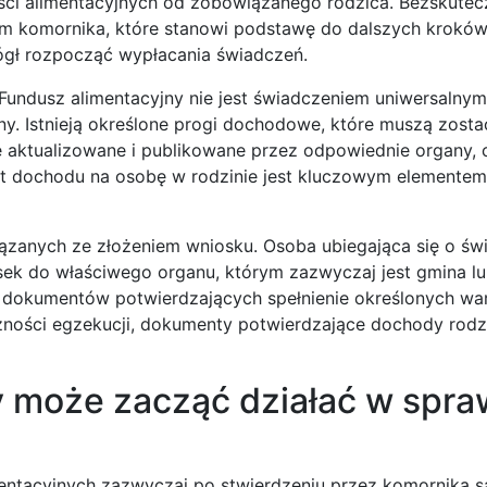
ści alimentacyjnych od zobowiązanego rodzica. Bezskutec
 komornika, które stanowi podstawę do dalszych kroków
ógł rozpocząć wypłacania świadczeń.
undusz alimentacyjny nie jest świadczeniem uniwersalnym 
iny. Istnieją określone progi dochodowe, które muszą zosta
ie aktualizowane i publikowane przez odpowiednie organy,
mit dochodu na osobę w rodzinie jest kluczowym elemente
zanych ze złożeniem wniosku. Osoba ubiegająca się o św
sek do właściwego organu, którym zazwyczaj jest gmina l
 dokumentów potwierdzających spełnienie określonych wa
ości egzekucji, dokumenty potwierdzające dochody rodzi
y może zacząć działać w spr
mentacyjnych zazwyczaj po stwierdzeniu przez komornika