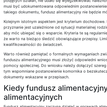
podjętych działań, nie udało się wyegzekwować należno
musi być udokumentowana odpowiednim postanowieniem
takiego dokumentu, fundusz alimentacyjny nie będzie m
Kolejnym istotnym aspektem jest kryterium dochodowe. F
przyznanie jest uzależnione od sytuacji materialnej rodz
aby móc ubiegać się o wsparcie. Kryteria te są regularn
że warto na bieżąco śledzić obowiązujące przepisy. Li
kwalifikowalności do świadczeń.
Warto również pamiętać o formalnych wymaganiach zwią
funduszu alimentacyjnego musi złożyć odpowiedni wnio
pomocy społecznej. Do wniosku należy dołączyć szereg
tym wspomniane postanowienie komornika o bezskuteczn
dokumenty wskazane w przepisach.
Kiedy fundusz alimentacyjn
alimentacyjnych
Fundusz alimentacyjny zaczyna działać w sprawach ali