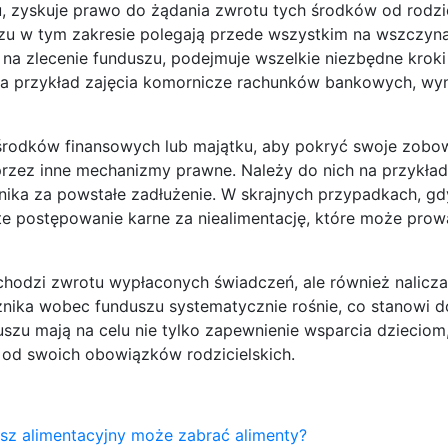
, zyskuje prawo do żądania zwrotu tych środków od rodzi
zu w tym zakresie polegają przede wszystkim na wszczyn
na zlecenie funduszu, podejmuje wszelkie niezbędne kroki
na przykład zajęcia komornicze rachunków bankowych, wy
środków finansowych lub majątku, aby pokryć swoje zobow
zez inne mechanizmy prawne. Należy do nich na przykład
nika za powstałe zadłużenie. W skrajnych przypadkach, gd
e postępowanie karne za niealimentację, które może prow
chodzi zwrotu wypłaconych świadczeń, ale również nalicza
użnika wobec funduszu systematycznie rośnie, co stanowi
zu mają na celu nie tylko zapewnienie wsparcia dzieciom,
 od swoich obowiązków rodzicielskich.
sz alimentacyjny może zabrać alimenty?