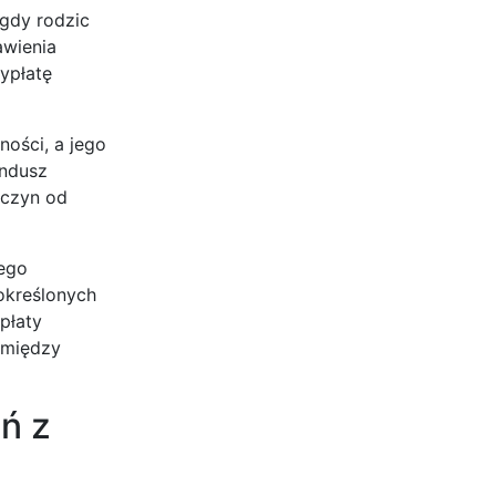
 gdy rodzic
awienia
ypłatę
ości, a jego
undusz
yczyn od
jego
określonych
płaty
 między
ń z