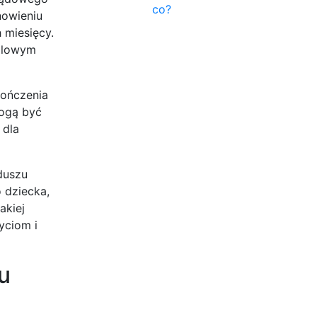
co?
nowieniu
 miesięcy.
wilowym
kończenia
mogą być
 dla
duszu
 dziecka,
akiej
yciom i
u