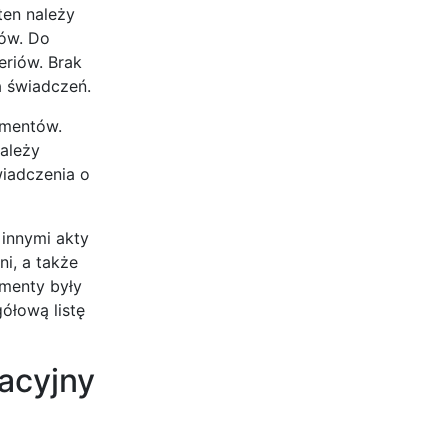
ten należy
tów. Do
eriów. Brak
 świadczeń.
imentów.
ależy
wiadczenia o
 innymi akty
ni, a także
umenty były
ółową listę
acyjny