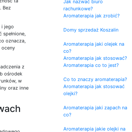
zność ta
Jak nazwać biuro
. Bez
rachunkowe?
Aromaterapia jak zrobić?
i jego
Domy sprzedaż Koszalin
ć spełnione,
 co oznacza,
Aromaterapia jaki olejek na
m oceny
co?
Aromaterapia jak stosować?
Aromaterapia co to jest?
iadczenia z
ub ośrodek
Co to znaczy aromaterapia?
runków, w
Aromaterapia jak stosować
ny oraz inne
olejki?
awach
Aromaterapia jaki zapach na
co?
Aromaterapia jakie olejki na
 sądowego