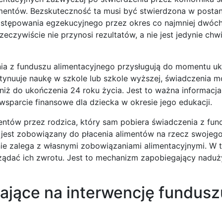
limentów. Bezskuteczność ta musi być stwierdzona w posta
stępowania egzekucyjnego przez okres co najmniej dwóch
zeczywiście nie przynosi rezultatów, a nie jest jedynie ch
enia z funduszu alimentacyjnego przysługują do momentu u
ontynuuje naukę w szkole lub szkole wyższej, świadczenia 
niż do ukończenia 24 roku życia. Jest to ważna informacja
wsparcie finansowe dla dziecka w okresie jego edukacji.
mentów przez rodzica, który sam pobiera świadczenia z fun
y jest zobowiązany do płacenia alimentów na rzecz swojego
ie zalega z własnymi zobowiązaniami alimentacyjnymi. W t
żądać ich zwrotu. Jest to mechanizm zapobiegający naduż
ające na interwencję fundusz