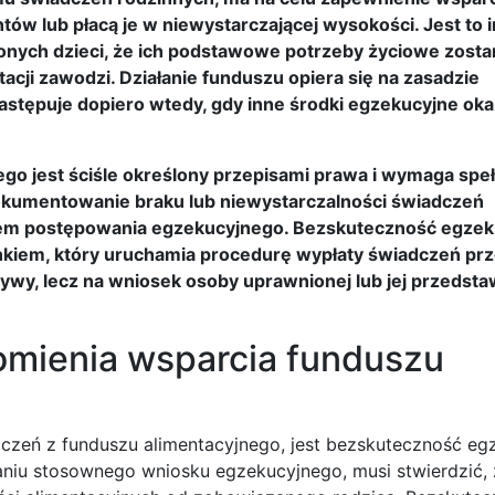
tów lub płacą je w niewystarczającej wysokości. Jest to i
onych dzieci, że ich podstawowe potrzeby życiowe zosta
acji zawodzi. Działanie funduszu opiera się na zasadzie
astępuje dopiero wtedy, gdy inne środki egzekucyjne oka
go jest ściśle określony przepisami prawa i wymaga speł
okumentowanie braku lub niewystarczalności świadczeń
iem postępowania egzekucyjnego. Bezskuteczność egzek
unkiem, który uruchamia procedurę wypłaty świadczeń prz
atywy, lecz na wniosek osoby uprawnionej lub jej przedsta
omienia wsparcia funduszu
zeń z funduszu alimentacyjnego, jest bezskuteczność egz
aniu stosownego wniosku egzekucyjnego, musi stwierdzić