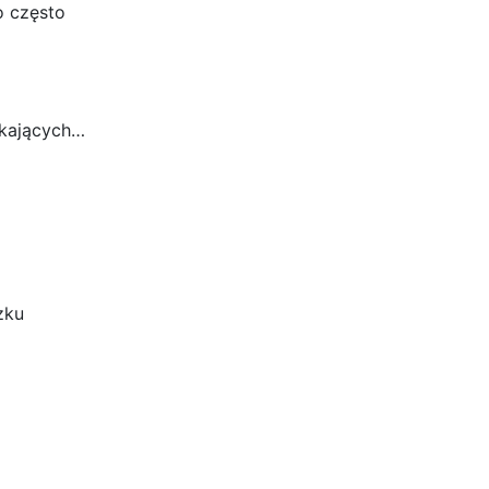
o często
ykających…
zku