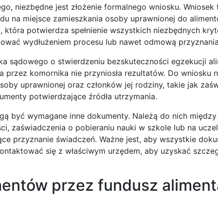
go, niezbędne jest złożenie formalnego wniosku. Wniosek 
du na miejsce zamieszkania osoby uprawnionej do alimen
 która potwierdza spełnienie wszystkich niezbędnych kryt
ować wydłużeniem procesu lub nawet odmową przyznania
 sądowego o stwierdzeniu bezskuteczności egzekucji al
 przez komornika nie przyniosła rezultatów. Do wniosku n
by uprawnionej oraz członków jej rodziny, takie jak zaś
okumenty potwierdzające źródła utrzymania.
mogą być wymagane inne dokumenty. Należą do nich między
ci, zaświadczenia o pobieraniu nauki w szkole lub na uczel
ące przyznanie świadczeń. Ważne jest, aby wszystkie dok
skontaktować się z właściwym urzędem, aby uzyskać szczeg
entów przez fundusz aliment