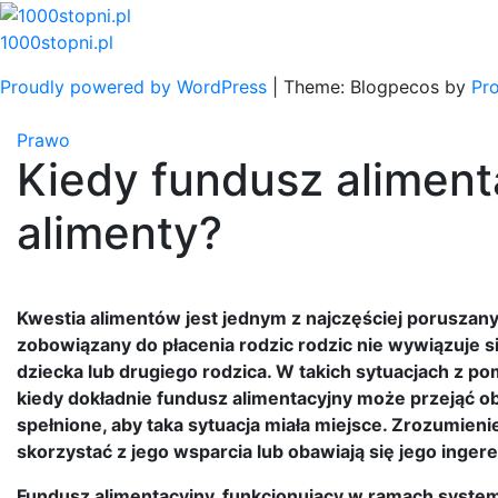
Skip
to
1000stopni.pl
content
Proudly powered by WordPress
|
Theme: Blogpecos by
Pr
Prawo
Kiedy fundusz alimen
alimenty?
Kwestia alimentów jest jednym z najczęściej poruszan
zobowiązany do płacenia rodzic rodzic nie wywiązuje s
dziecka lub drugiego rodzica. W takich sytuacjach z p
kiedy dokładnie fundusz alimentacyjny może przejąć ob
spełnione, aby taka sytuacja miała miejsce. Zrozumien
skorzystać z jego wsparcia lub obawiają się jego ingere
Fundusz alimentacyjny, funkcjonujący w ramach syste