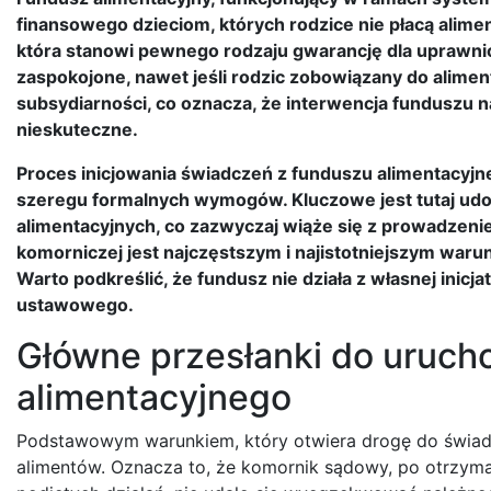
finansowego dzieciom, których rodzice nie płacą alimen
która stanowi pewnego rodzaju gwarancję dla uprawni
zaspokojone, nawet jeśli rodzic zobowiązany do aliment
subsydiarności, co oznacza, że interwencja funduszu n
nieskuteczne.
Proces inicjowania świadczeń z funduszu alimentacyjne
szeregu formalnych wymogów. Kluczowe jest tutaj ud
alimentacyjnych, co zazwyczaj wiąże się z prowadzen
komorniczej jest najczęstszym i najistotniejszym war
Warto podkreślić, że fundusz nie działa z własnej inicj
ustawowego.
Główne przesłanki do uruch
alimentacyjnego
Podstawowym warunkiem, który otwiera drogę do świadc
alimentów. Oznacza to, że komornik sądowy, po otrzym