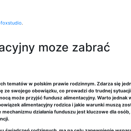
ofoxstudio
.
tacyjny moze zabrać
ych tematów w polskim prawie rodzinnym. Zdarza się jedn
ię ze swojego obowiązku, co prowadzi do trudnej sytuacj
omocą może przyjść fundusz alimentacyjny. Warto jednak 
owiązek alimentacyjny rodzica i jakie warunki muszą zos
ie mechanizmu działania funduszu jest kluczowe dla osób,
ncji.
mu świadczeń rodzinnych, ma na celu zapewnienie wspar