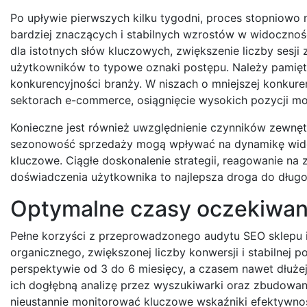
Po upływie pierwszych kilku tygodni, proces stopniowo
bardziej znaczących i stabilnych wzrostów w widocznośc
dla istotnych słów kluczowych, zwiększenie liczby ses
użytkowników to typowe oznaki postępu. Należy pamiętać
konkurencyjności branży. W niszach o mniejszej konkur
sektorach e-commerce, osiągnięcie wysokich pozycji mo
Konieczne jest również uwzględnienie czynników zewnęt
sezonowość sprzedaży mogą wpływać na dynamikę widocz
kluczowe. Ciągłe doskonalenie strategii, reagowanie na z
doświadczenia użytkownika to najlepsza droga do dług
Optymalne czasy oczekiwani
Pełne korzyści z przeprowadzonego audytu SEO sklepu 
organicznego, zwiększonej liczby konwersji i stabilnej 
perspektywie od 3 do 6 miesięcy, a czasem nawet dłuże
ich dogłębną analizę przez wyszukiwarki oraz zbudowanie
nieustannie monitorować kluczowe wskaźniki efektywnośc