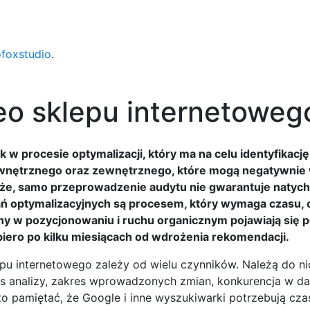
ofoxstudio
.
eo sklepu internetoweg
w procesie optymalizacji, który ma na celu identyfikacj
ewnętrznego oraz zewnętrznego, które mogą negatywnie
że, samo przeprowadzenie audytu nie gwarantuje natyc
ań optymalizacyjnych są procesem, który wymaga czasu, c
y w pozycjonowaniu i ruchu organicznym pojawiają się po
iero po kilku miesiącach od wdrożenia rekomendacji.
pu internetowego zależy od wielu czynników. Należą do n
 analizy, zakres wprowadzonych zmian, konkurencja w da
to pamiętać, że Google i inne wyszukiwarki potrzebują cza