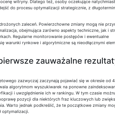
cenę witryny. Dlatego też, osoby oczekujące natychmia
jść do procesu optymalizacji strategicznie, z długoterm
wdrożonych zaleceń. Powierzchowne zmiany mogą nie przy
izacja, obejmująca zarówno aspekty techniczne, jak i str
kach. Regularne monitorowanie postępów i ewentualne
się warunki rynkowe i algorytmiczne są nieodłącznymi ele
pierwsze zauważalne rezultat
netowego zazwyczaj zaczynają pojawiać się w okresie od 4
zwala algorytmom wyszukiwarek na ponowne zaindeksowan
kacji i uwzględnienie ich w rankingu. W tym czasie możn
prawę pozycji dla niektórych fraz kluczowych lub zwięk
ia. Warto jednak podkreślić, że te początkowe zmiany mo
 optymalizacji.