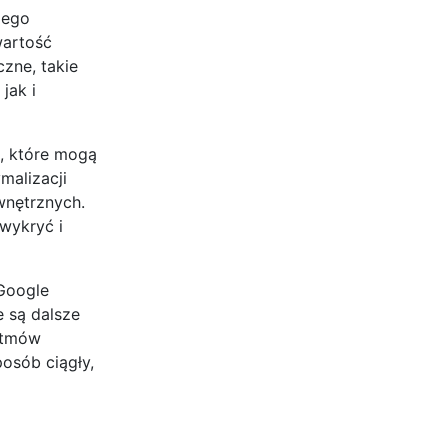
iego
wartość
zne, takie
jak i
, które mogą
malizacji
wnętrznych.
wykryć i
 Google
e są dalsze
rytmów
osób ciągły,