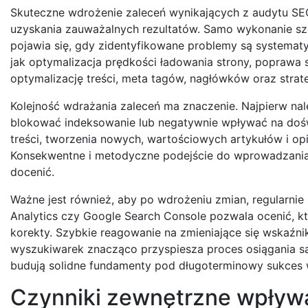
Skuteczne wdrożenie zaleceń wynikających z audytu SE
uzyskania zauważalnych rezultatów. Samo wykonanie sz
pojawia się, gdy zidentyfikowane problemy są systemat
jak optymalizacja prędkości ładowania strony, poprawa 
optymalizację treści, meta tagów, nagłówków oraz strat
Kolejność wdrażania zaleceń ma znaczenie. Najpierw na
blokować indeksowanie lub negatywnie wpływać na dośw
treści, tworzenia nowych, wartościowych artykułów i op
Konsekwentne i metodyczne podejście do wprowadzania 
docenić.
Ważne jest również, aby po wdrożeniu zmian, regularnie
Analytics czy Google Search Console pozwala ocenić, któ
korekty. Szybkie reagowanie na zmieniające się wskaźni
wyszukiwarek znacząco przyspiesza proces osiągania sat
budują solidne fundamenty pod długoterminowy sukces
Czynniki zewnętrzne wpływa