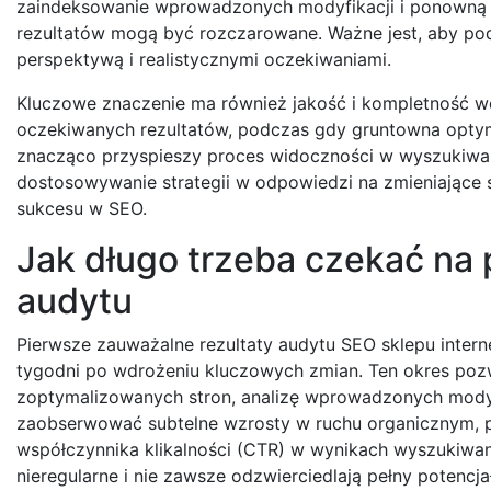
zaindeksowanie wprowadzonych modyfikacji i ponowną o
rezultatów mogą być rozczarowane. Ważne jest, aby pode
perspektywą i realistycznymi oczekiwaniami.
Kluczowe znaczenie ma również jakość i kompletność 
oczekiwanych rezultatów, podczas gdy gruntowna optymal
znacząco przyspieszy proces widoczności w wyszukiwar
dostosowywanie strategii w odpowiedzi na zmieniające 
sukcesu w SEO.
Jak długo trzeba czekać na 
audytu
Pierwsze zauważalne rezultaty audytu SEO sklepu inter
tygodni po wdrożeniu kluczowych zmian. Ten okres po
zoptymalizowanych stron, analizę wprowadzonych modyfi
zaobserwować subtelne wzrosty w ruchu organicznym, po
współczynnika klikalności (CTR) w wynikach wyszukiwan
nieregularne i nie zawsze odzwierciedlają pełny potencjał