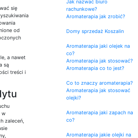
Jak nazwać biuro
wać się
rachunkowe?
wyszukiwania
Aromaterapia jak zrobić?
żowania
nione od
Domy sprzedaż Koszalin
łoczonych
Aromaterapia jaki olejek na
co?
le, a nawet
Aromaterapia jak stosować?
a są
Aromaterapia co to jest?
ci treści i
Co to znaczy aromaterapia?
Aromaterapia jak stosować
dytu
olejki?
uchu
Aromaterapia jaki zapach na
ę w
co?
h zaleceń,
asie
Aromaterapia jakie olejki na
ny,