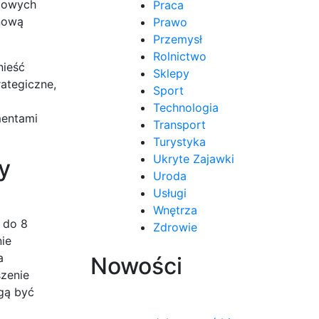
stowych
Praca
inową
Prawo
Przemysł
Rolnictwo
nieść
Sklepy
ategiczne,
Sport
Technologia
mentami
Transport
Turystyka
Ukryte Zajawki
y
Uroda
Usługi
Wnętrza
 do 8
Zdrowie
ie
a
Nowości
szenie
gą być