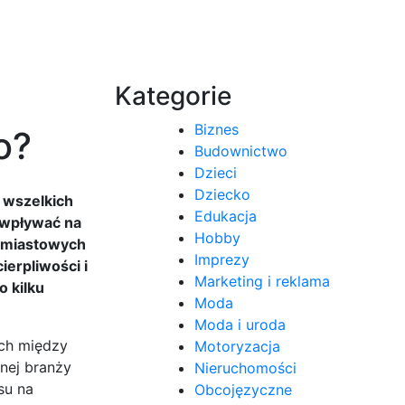
Kategorie
Biznes
o?
Budownictwo
Dzieci
Dziecko
ę wszelkich
Edukacja
 wpływać na
Hobby
hmiastowych
Imprezy
ierpliwości i
Marketing i reklama
 kilku
Moda
Moda i uroda
ich między
Motoryzacja
nej branży
Nieruchomości
su na
Obcojęzyczne