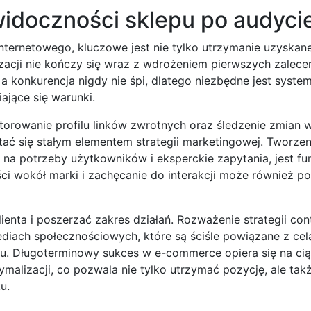
widoczności sklepu po audyci
ternetowego, kluczowe jest nie tylko utrzymanie uzyskanej
acji nie kończy się wraz z wdrożeniem pierwszych zaleceń;
ą, a konkurencja nigdy nie śpi, dlatego niezbędne jest syst
ające się warunki.
nitorowanie profilu linków zwrotnych oraz śledzenie zmian 
tać się stałym elementem strategii marketingowej. Tworzen
ą na potrzeby użytkowników i eksperckie zapytania, jest 
ci wokół marki i zachęcanie do interakcji może również p
enta i poszerzać zakres działań. Rozważenie strategii con
diach społecznościowych, które są ściśle powiązane z cel
u. Długoterminowy sukces w e-commerce opiera się na ci
malizacji, co pozwala nie tylko utrzymać pozycję, ale takż
u.