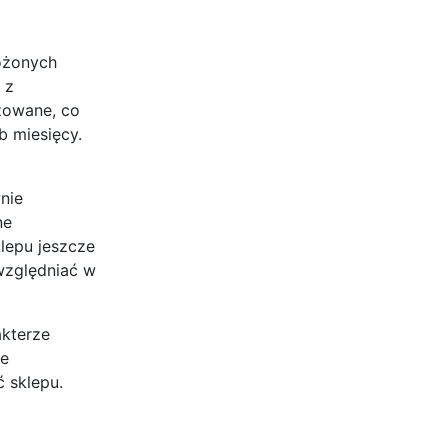
ożonych
 z
zowane, co
b miesięcy.
nie
ne
klepu jeszcze
uwzględniać w
akterze
ie
 sklepu.
i