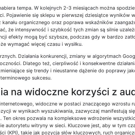
 nabiera tempa. W kolejnych 2-3 miesiącach można spodzie
i. Pojawienie się sklepu w pierwszej dziesiątce wyników 
ji z kanału organicznego oraz poprawa wskaźników zaanga
, że intensywność i szybkość tych zmian są silnie uzależ
encji efekty mogą być szybsze, podczas gdy w bardzo zat
że wymagać więcej czasu i wysiłku.
rznych. Działania konkurencji, zmiany w algorytmach Goog
ności. Dlatego też, cierpliwość i konsekwentne działani
mieniające się trendy i nieustanne dążenie do poprawy jakoś
oterminowego sukcesu.
a na widoczne korzyści z au
internetowego, widoczne w postaci znaczącego wzrostu r
pozycji w wynikach wyszukiwania, zazwyczaj manifestują si
j. Ten okres pozwala na kompleksowe wdrożenie wszystkic
 autorytetu witryny w sieci. Kluczowe jest, aby w tym cz
i (KPI), takie jak pozycja słów kluczowych, ruch organicz