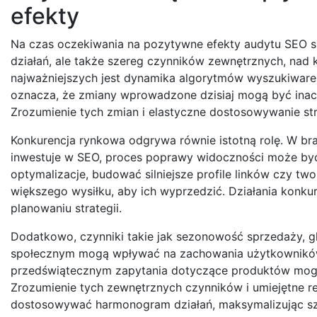
efekty
Na czas oczekiwania na pozytywne efekty audytu SEO sk
działań, ale także szereg czynników zewnętrznych, nad 
najważniejszych jest dynamika algorytmów wyszukiwarek
oznacza, że zmiany wprowadzone dzisiaj mogą być inacz
Zrozumienie tych zmian i elastyczne dostosowywanie stra
Konkurencja rynkowa odgrywa równie istotną rolę. W br
inwestuje w SEO, proces poprawy widoczności może by
optymalizacje, budować silniejsze profile linków czy tw
większego wysiłku, aby ich wyprzedzić. Działania konku
planowaniu strategii.
Dodatkowo, czynniki takie jak sezonowość sprzedaży, g
społecznym mogą wpływać na zachowania użytkowników i
przedświątecznym zapytania dotyczące produktów mogą
Zrozumienie tych zewnętrznych czynników i umiejętne re
dostosowywać harmonogram działań, maksymalizując sza