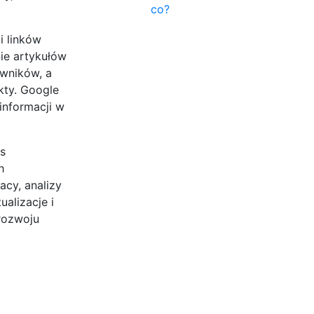
co?
i linków
ie artykułów
wników, a
kty. Google
informacji w
as
h
acy, analizy
alizacje i
rozwoju