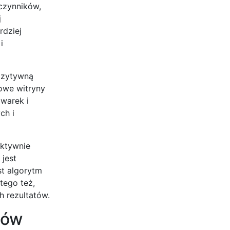
czynników,
j
rdziej
i
pozytywną
Nowe witryny
warek i
ch i
aktywnie
jest
st algorytm
tego też,
h rezultatów.
tów