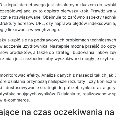
O sklepu internetowego jest absolutnym kluczem do szybk
czegółowej analizy to dopiero pierwszy krok. Prawdziwa 
ycznie rozwiązywane. Obejmuje to zarówno aspekty technic
struktury adresów URL, czy naprawa błędów indeksowania, 
egię linkowania wewnętrznego.
leży skupić się na podstawowych problemach technicznych
iadczenie użytkownika. Następnie można przejść do opty
isów produktów, a także do strategii budowania linków ze
zmian jest niezbędne, aby wyszukiwarki mogły je szybko 
 monitorować efekty. Analiza danych z narzędzi takich jak
re działania przynoszą najlepsze rezultaty i czy konieczn
ki i dostosowywanie strategii do potrzeb rynku oraz algo
ysfakcjonujących wyników. Działania te, realizowane w sp
 w e-commerce.
jące na czas oczekiwania na