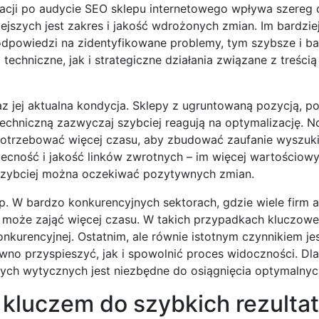
cji po audycie SEO sklepu internetowego wpływa szereg 
ejszych jest zakres i jakość wdrożonych zmian. Im bardzie
odpowiedzi na zidentyfikowane problemy, tym szybsze i ba
chniczne, jak i strategiczne działania związane z treścią 
z jej aktualna kondycja. Sklepy z ugruntowaną pozycją, 
 techniczną zazwyczaj szybciej reagują na optymalizację. 
potrzebować więcej czasu, aby zbudować zaufanie wyszuki
ecność i jakość linków zwrotnych – im więcej wartościowy
 szybciej można oczekiwać pozytywnych zmian.
lep. W bardzo konkurencyjnych sektorach, gdzie wiele firm 
 może zająć więcej czasu. W takich przypadkach kluczowe 
kurencyjnej. Ostatnim, ale równie istotnym czynnikiem je
o przyspieszyć, jak i spowolnić proces widoczności. Dla
wych wytycznych jest niezbędne do osiągnięcia optymalnyc
 kluczem do szybkich rezulta