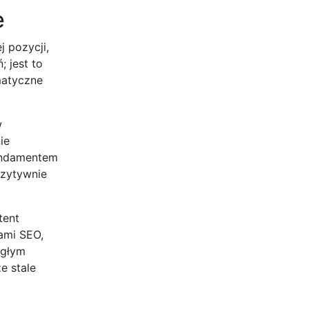
e
 pozycji,
 jest to
ematyczne
w
ie
fundamentem
ozytywnie
tent
ami SEO,
ągłym
e stale