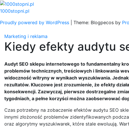
Skip
to
1000stopni.pl
content
Proudly powered by WordPress
|
Theme: Blogpecos by
Pr
Marketing i reklama
Kiedy efekty audytu s
Audyt SEO sklepu internetowego to fundamentalny krok 
problemów technicznych, treściowych i linkowania w
widoczność witryny w wynikach wyszukiwania. Jednak
rezultatów. Kluczowe jest zrozumienie, że efekty dział
konsekwencji. Zazwyczaj, pierwsze dostrzegalne zmian
tygodniach, a pełne korzyści można zaobserwować dop
Czas potrzebny na zobaczenie efektów audytu SEO skle
innymi złożoność problemów zidentyfikowanych podczas
oraz algorytmy wyszukiwarek, które stale ewoluują. War