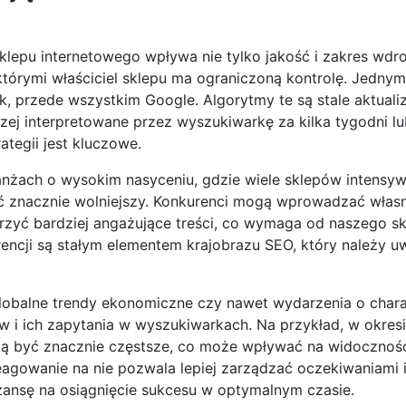
lepu internetowego wpływa nie tylko jakość i zakres wdr
którymi właściciel sklepu ma ograniczoną kontrolę. Jednym
, przede wszystkim Google. Algorytmy te są stale aktuali
ej interpretowane przez wyszukiwarkę za kilka tygodni lu
tegii jest kluczowe.
anżach o wysokim nasyceniu, gdzie wiele sklepów intensyw
ć znacznie wolniejszy. Konkurenci mogą wprowadzać włas
orzyć bardziej angażujące treści, co wymaga od naszego s
rencji są stałym elementem krajobrazu SEO, który należy 
lobalne trendy ekonomiczne czy nawet wydarzenia o char
 ich zapytania w wyszukiwarkach. Na przykład, w okres
 być znacznie częstsze, co może wpływać na widoczność
agowanie na nie pozwala lepiej zarządzać oczekiwaniami 
nsę na osiągnięcie sukcesu w optymalnym czasie.