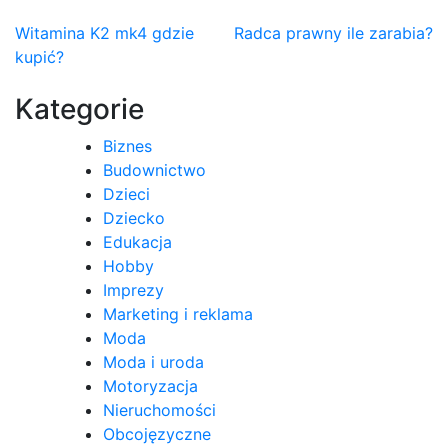
Nawigacja
Witamina K2 mk4 gdzie
Radca prawny ile zarabia?
kupić?
wpisu
Kategorie
Biznes
Budownictwo
Dzieci
Dziecko
Edukacja
Hobby
Imprezy
Marketing i reklama
Moda
Moda i uroda
Motoryzacja
Nieruchomości
Obcojęzyczne