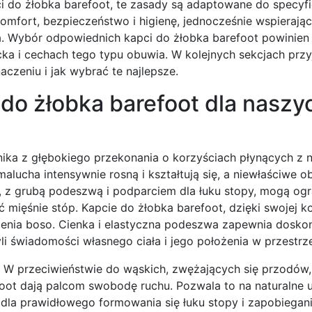
ci do żłobka barefoot, te zasady są adaptowane do specyf
mfort, bezpieczeństwo i higienę, jednocześnie wspierając
a. Wybór odpowiednich kapci do żłobka barefoot powinien
ka i cechach tego typu obuwia. W kolejnych sekcjach przy
aczeniu i jak wybrać te najlepsze.
do żłobka barefoot dla naszy
ika z głębokiego przekonania o korzyściach płynących z 
alucha intensywnie rosną i kształtują się, a niewłaściwe 
, z grubą podeszwą i podparciem dla łuku stopy, mogą og
ięśnie stóp. Kapcie do żłobka barefoot, dzięki swojej ko
enia boso. Cienka i elastyczna podeszwa zapewnia doskon
li świadomości własnego ciała i jego położenia w przestrze
t. W przeciwieństwie do wąskich, zwężających się przodów,
ot dają palcom swobodę ruchu. Pozwala to na naturalne u
 dla prawidłowego formowania się łuku stopy i zapobiegan