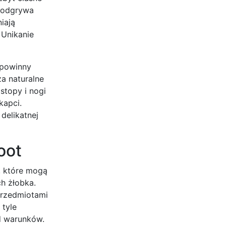
, odgrywa
iają
 Unikanie
 powinny
a naturalne
stopy i nogi
kapci.
delikatnej
oot
, które mogą
h żłobka.
przedmiotami
 tyle
d warunków.