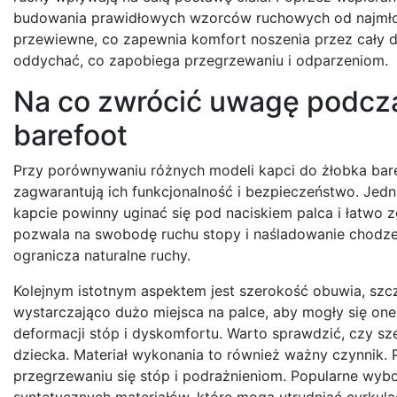
budowania prawidłowych wzorców ruchowych od najmłodsz
przewiewne, co zapewnia komfort noszenia przez cały d
oddychać, co zapobiega przegrzewaniu i odparzeniom.
Na co zwrócić uwagę podcz
barefoot
Przy porównywaniu różnych modeli kapci do żłobka baref
zagwarantują ich funkcjonalność i bezpieczeństwo. Jedn
kapcie powinny uginać się pod naciskiem palca i łatwo z
pozwala na swobodę ruchu stopy i naśladowanie chodzen
ogranicza naturalne ruchy.
Kolejnym istotnym aspektem jest szerokość obuwia, szcz
wystarczająco dużo miejsca na palce, aby mogły się on
deformacji stóp i dyskomfortu. Warto sprawdzić, czy s
dziecka. Materiał wykonania to również ważny czynnik. 
przegrzewaniu się stóp i podrażnieniom. Popularne wybo
syntetycznych materiałów, które mogą utrudniać cyrkula