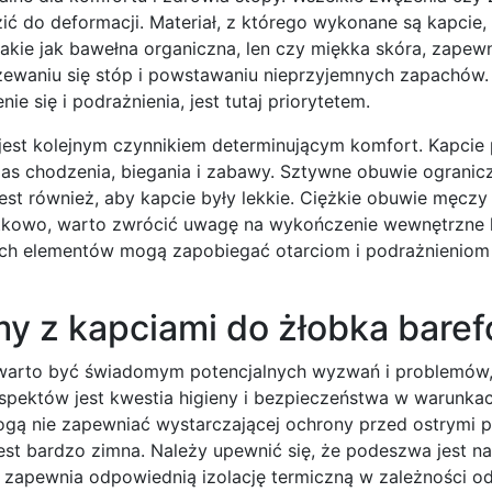
do deformacji. Materiał, z którego wykonane są kapcie
takie jak bawełna organiczna, len czy miękka skóra, zapewn
zewaniu się stóp i powstawaniu nieprzyjemnych zapachów.
się i podrażnienia, jest tutaj priorytetem.
t jest kolejnym czynnikiem determinującym komfort. Kapcie
s chodzenia, biegania i zabawy. Sztywne obuwie ogranicz
t również, aby kapcie były lekkie. Ciężkie obuwie męczy 
atkowo, warto zwrócić uwagę na wykończenie wewnętrzne 
ch elementów mogą zapobiegać otarciom i podrażnieniom 
my z kapciami do żłobka baref
i, warto być świadomym potencjalnych wyzwań i problemów
spektów jest kwestia higieny i bezpieczeństwa w warunkac
ogą nie zapewniać wystarczającej ochrony przed ostrymi 
est bardzo zimna. Należy upewnić się, że podeszwa jest na
ł zapewnia odpowiednią izolację termiczną w zależności o