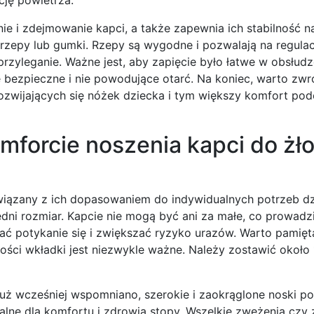
nie i zdejmowanie kapci, a także zapewnia ich stabilność n
rzepy lub gumki. Rzepy są wygodne i pozwalają na regulac
zyleganie. Ważne jest, aby zapięcie było łatwe w obsłudz
nie bezpieczne i nie powodujące otarć. Na koniec, warto zw
 rozwijających się nóżek dziecka i tym większy komfort po
omforcie noszenia kapci do żł
 związany z ich dopasowaniem do indywidualnych potrzeb d
ni rozmiar. Kapcie nie mogą być ani za małe, co prowadz
ać potykanie się i zwiększać ryzyko urazów. Warto pamięt
gości wkładki jest niezwykle ważne. Należy zostawić około 
uż wcześniej wspomniano, szerokie i zaokrąglone noski p
alne dla komfortu i zdrowia stopy. Wszelkie zwężenia czy 