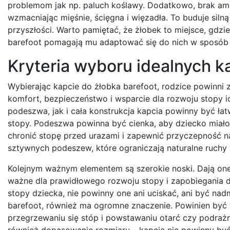
problemom jak np. paluch koślawy. Dodatkowo, brak amo
wzmacniając mięśnie, ścięgna i więzadła. To buduje silną
przyszłości. Warto pamiętać, że żłobek to miejsce, gdzi
barefoot pomagają mu adaptować się do nich w sposób n
Kryteria wyboru idealnych k
Wybierając kapcie do żłobka barefoot, rodzice powinni
komfort, bezpieczeństwo i wsparcie dla rozwoju stopy i
podeszwa, jak i cała konstrukcja kapcia powinny być ł
stopy. Podeszwa powinna być cienka, aby dziecko miało 
chronić stopę przed urazami i zapewnić przyczepność na
sztywnych podeszew, które ograniczają naturalne ruchy 
Kolejnym ważnym elementem są szerokie noski. Dają one 
ważne dla prawidłowego rozwoju stopy i zapobiegania
stopy dziecka, nie powinny one ani uciskać, ani być nad
barefoot, również ma ogromne znaczenie. Powinien być n
przegrzewaniu się stóp i powstawaniu otarć czy podrażn
również dopasowanie rozmiaru – kapcie nie powinny być 