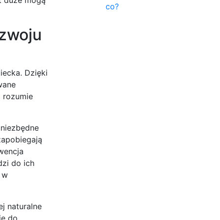
co?
ozwoju
iecka. Dzięki
ywane
j rozumie
t niezbędne
zapobiegają
wencja
zi do ich
i w
j naturalne
ię do