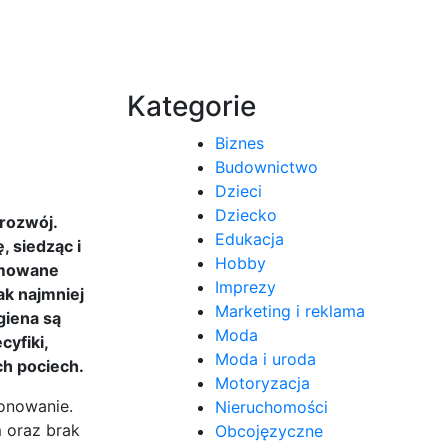
Kategorie
Biznes
Budownictwo
Dzieci
Dziecko
rozwój.
Edukacja
, siedząc i
Hobby
romowane
Imprezy
ak najmniej
Marketing i reklama
giena są
Moda
cyfiki,
Moda i uroda
ch pociech.
Motoryzacja
onowanie.
Nieruchomości
 oraz brak
Obcojęzyczne