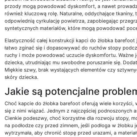
przody mogą powodować dyskomfort, a nawet prowadzić 
również kluczową rolę. Naturalne, oddychające tkaniny, 
odpowiednią cyrkulację powietrza, zapobiegając przegr
syntetycznych materiałów, które mogą powodować pocenie 
Elastyczność całej konstrukcji kapci do żłobka barefoo
łatwo zginać się i dopasowywać do ruchów stopy podcza
ruchy i może powodować uczucie dyskomfortu. Ważne jes
dziecka, utrudniając mu swobodne poruszanie się. Dod
Miękkie szwy, brak wystających elementów czy sztywny
skóry dziecka.
Jakie są potencjalne proble
Choć kapcie do żłobka barefoot oferują wiele korzyśc
się z nimi wiązać. Jednym z najczęściej podnoszonych a
Cienkie podeszwy, choć korzystne dla rozwoju stopy, m
na podłodze czy przed zimnem, jeśli podłoga w żłobku j
wytrzymała, aby chronić stopę przed urazami, a materia