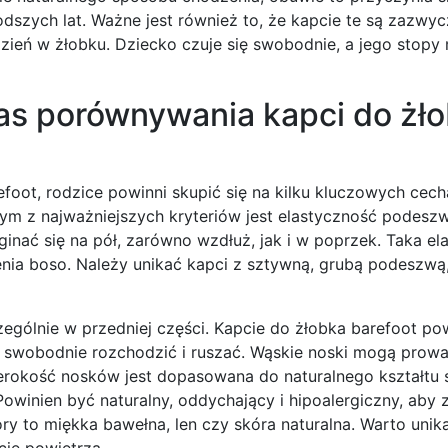
ych lat. Ważne jest również to, że kapcie te są zazwycza
zień w żłobku. Dziecko czuje się swobodnie, a jego stopy
as porównywania kapci do żł
oot, rodzice powinni skupić się na kilku kluczowych cech
ym z najważniejszych kryteriów jest elastyczność podeszw
ginać się na pół, zarówno wzdłuż, jak i w poprzek. Taka e
ia boso. Należy unikać kapci z sztywną, grubą podeszwą,
ególnie w przedniej części. Kapcie do żłobka barefoot po
e swobodnie rozchodzić i ruszać. Wąskie noski mogą prow
zerokość nosków jest dopasowana do naturalnego kształtu 
Powinien być naturalny, oddychający i hipoalergiczny, aby
ry to miękka bawełna, len czy skóra naturalna. Warto unik
cję powietrza.