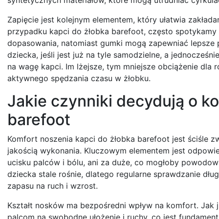
Zapięcie jest kolejnym elementem, który ułatwia zakłada
przypadku kapci do żłobka barefoot, często spotykamy 
dopasowania, natomiast gumki mogą zapewniać lepsze pr
dziecka, jeśli jest już na tyle samodzielne, a jednocześ
na wagę kapci. Im lżejsze, tym mniejsze obciążenie dla
aktywnego spędzania czasu w żłobku.
Jakie czynniki decydują o k
barefoot
Komfort noszenia kapci do żłobka barefoot jest ściśle
jakością wykonania. Kluczowym elementem jest odpowied
ucisku palców i bólu, ani za duże, co mogłoby powodow
dziecka stale rośnie, dlatego regularne sprawdzanie dłu
zapasu na ruch i wzrost.
Kształt nosków ma bezpośredni wpływ na komfort. Jak j
palcom na swobodne ułożenie i ruchy, co jest fundament