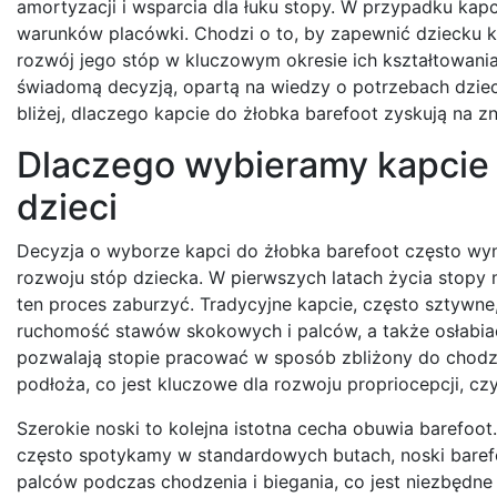
amortyzacji i wsparcia dla łuku stopy. W przypadku kap
warunków placówki. Chodzi o to, by zapewnić dziecku ko
rozwój jego stóp w kluczowym okresie ich kształtowani
świadomą decyzją, opartą na wiedzy o potrzebach dziec
bliżej, dlaczego kapcie do żłobka barefoot zyskują na zn
Dlaczego wybieramy kapcie 
dzieci
Decyzja o wyborze kapci do żłobka barefoot często wyn
rozwoju stóp dziecka. W pierwszych latach życia stopy m
ten proces zaburzyć. Tradycyjne kapcie, często sztywne
ruchomość stawów skokowych i palców, a także osłabiać m
pozwalają stopie pracować w sposób zbliżony do chodz
podłoża, co jest kluczowe dla rozwoju propriocepcji, czy
Szerokie noski to kolejna istotna cecha obuwia barefoo
często spotykamy w standardowych butach, noski barefo
palców podczas chodzenia i biegania, co jest niezbędne