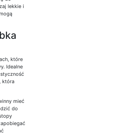
j lekkie i
 mogą
obka
ach, które
y. Idealne
lastyczność
 która
winny mieć
adzić do
stopy
 zapobiegać
ać