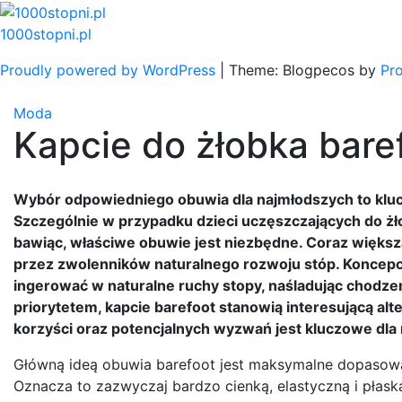
Skip
to
1000stopni.pl
content
Proudly powered by WordPress
|
Theme: Blogpecos by
Pr
Moda
Kapcie do żłobka bare
Wybór odpowiedniego obuwia dla najmłodszych to klucz
Szczególnie w przypadku dzieci uczęszczających do żłob
bawiąc, właściwe obuwie jest niezbędne. Coraz więks
przez zwolenników naturalnego rozwoju stóp. Koncepcja
ingerować w naturalne ruchy stopy, naśladując chodzen
priorytetem, kapcie barefoot stanowią interesującą alt
korzyści oraz potencjalnych wyzwań jest kluczowe dla
Główną ideą obuwia barefoot jest maksymalne dopasowan
Oznacza to zazwyczaj bardzo cienką, elastyczną i płas