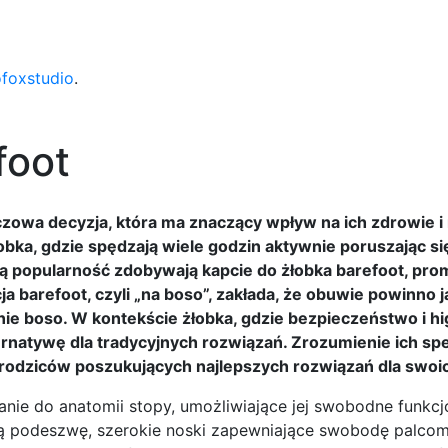
ofoxstudio
.
foot
owa decyzja, która ma znaczący wpływ na ich zdrowie i 
ka, gdzie spędzają wiele godzin aktywnie poruszając się
zą popularność zdobywają kapcie do żłobka barefoot, p
 barefoot, czyli „na boso”, zakłada, że obuwie powinno j
ie boso. W kontekście żłobka, gdzie bezpieczeństwo i hi
ernatywę dla tradycyjnych rozwiązań. Zrozumienie ich spe
 rodziców poszukujących najlepszych rozwiązań dla swoi
ie do anatomii stopy, umożliwiające jej swobodne funkcj
ką podeszwę, szerokie noski zapewniające swobodę palcom