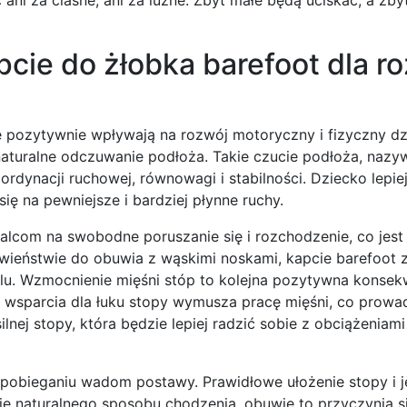
pcie do żłobka barefoot dla r
re pozytywnie wpływają na rozwój motoryczny i fizyczny dz
 naturalne odczuwanie podłoża. Takie czucie podłoża, naz
ordynacji ruchowej, równowagi i stabilności. Dziecko lepie
się na pewniejsze i bardziej płynne ruchy.
 palcom na swobodne poruszanie się i rozchodzenie, co jes
iwieństwie do obuwia z wąskimi noskami, kapcie barefoot 
ólu. Wzmocnienie mięśni stóp to kolejna pozytywna konsek
i wsparcia dla łuku stopy wymusza pracę mięśni, co prowad
lnej stopy, która będzie lepiej radzić sobie z obciążeniam
obieganiu wadom postawy. Prawidłowe ułożenie stopy i je
ie naturalnego sposobu chodzenia, obuwie to przyczynia s