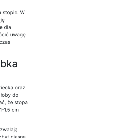
a stopie. W
ję
e dla
rócić uwagę
dczas
obka
ziecka oraz
iłoby do
ać, że stopa
1-1.5 cm
ozwalają
zbyt ciasne