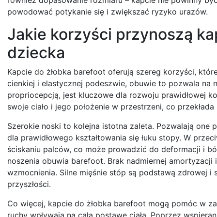
powodować potykanie się i zwiększać ryzyko urazów.
Jakie korzyści przynoszą ka
dziecka
Kapcie do żłobka barefoot oferują szereg korzyści, któ
cienkiej i elastycznej podeszwie, obuwie to pozwala na
propriocepcją, jest kluczowe dla rozwoju prawidłowej ko
swoje ciało i jego położenie w przestrzeni, co przekłada 
Szerokie noski to kolejna istotna zaleta. Pozwalają one
dla prawidłowego kształtowania się łuku stopy. W przec
ściskaniu palców, co może prowadzić do deformacji i b
noszenia obuwia barefoot. Brak nadmiernej amortyzacji 
wzmocnienia. Silne mięśnie stóp są podstawą zdrowej i si
przyszłości.
Co więcej, kapcie do żłobka barefoot mogą pomóc w zap
ruchy wpływają na całą postawę ciała. Poprzez wspieran