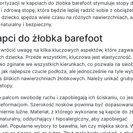
rtyzacji w kapciach do żłobka barefoot stymuluje stopy d
 i zdrową stopę, która będzie lepiej radzić sobie z obciąż
e dziecko spędza wiele czasu na różnych nawierzchniach, a
aturalny i bezpieczny.
apci do żłobka barefoot
 zwrócić uwagę na kilka kluczowych aspektów, które zagwa
ch dziecka. Przede wszystkim, kluczowa jest elastyczność
atwo zginane we wszystkich kierunkach, co pozwala na swo
jak najlepsze czucie podłoża, ale jednocześnie na tyle wy
 śliskich nawierzchniach żłobkowych. Należy unikać gruby
stopy.
palcom swobodę ruchu i zapobiegają ich ściskaniu, co jes
 deformacjom. Szerokość nosków powinna być dopasowana 
miernie luźne. Materiał, z którego wykonane są kapcie do ż
aturalny, oddychający i hipoalergiczny, aby zapobiegać
ień. Popularne wybory to bawełna, len czy miękka skóra. 
ani za ciasne, ani za luźne. Zbyt małe będą uciskać, a zb