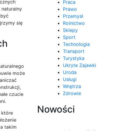
icznych
Praca
 naturalny
Prawo
 być
Przemysł
jrzymy się
Rolnictwo
Sklepy
Sport
ch
Technologia
Transport
Turystyka
Ukryte Zajawki
naturalnego
Uroda
obuwie może
Usługi
raniczać
Wnętrza
nstrukcji,
Zdrowie
ałe czucie
ni.
Nowości
 które
łożenie
ia takim