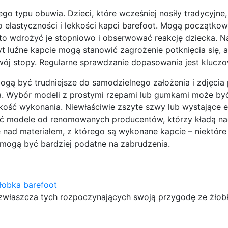
go typu obuwia. Dzieci, które wcześniej nosiły tradycyjne
 elastyczności i lekkości kapci barefoot. Mogą początkow
rto wdrożyć je stopniowo i obserwować reakcję dziecka. N
 luźne kapcie mogą stanowić zagrożenie potknięcia się, a
j stopy. Regularne sprawdzanie dopasowania jest kluczo
ogą być trudniejsze do samodzielnego założenia i zdjęcia
ia. Wybór modeli z prostymi rzepami lub gumkami może być
kość wykonania. Niewłaściwie zszyte szwy lub wystające 
ać modele od renomowanych producentów, którzy kładą na
ę nad materiałem, z którego są wykonane kapcie – niektóre
 mogą być bardziej podatne na zabrudzenia.
łobka barefoot
zwłaszcza tych rozpoczynających swoją przygodę ze żłobk