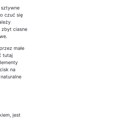
, sztywne
o czuć się
ależy
 zbyt ciasne
we.
 przez małe
 tutaj
elementy
cisk na
 naturalne
iem, jest