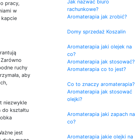
Jak nazwać biuro
o pracy,
rachunkowe?
eniami w
Aromaterapia jak zrobić?
 kapcie
Domy sprzedaż Koszalin
Aromaterapia jaki olejek na
rantują
co?
. Zarówno
Aromaterapia jak stosować?
bodne ruchy
Aromaterapia co to jest?
trzymała, aby
ch,
Co to znaczy aromaterapia?
Aromaterapia jak stosować
olejki?
t niezwykle
do kształtu
Aromaterapia jaki zapach na
łobka
co?
Ważne jest
Aromaterapia jakie olejki na
yt duże mogą