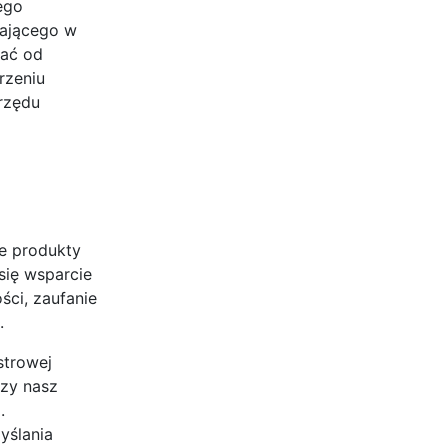
ego
zającego w
wać od
rzeniu
Urzędu
je produkty
się wsparcie
ści, zaufanie
.
strowej
czy nasz
.
yślania