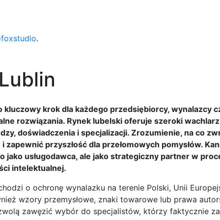
ofoxstudio
.
Lublin
o kluczowy krok dla każdego przedsiębiorcy, wynalazcy c
lne rozwiązania. Rynek lubelski oferuje szeroki wachlarz
zy, doświadczenia i specjalizacji. Zrozumienie, na co z
 i zapewnić przyszłość dla przełomowych pomysłów. Kan
o jako usługodawca, ale jako strategiczny partner w proc
i intelektualnej.
hodzi o ochronę wynalazku na terenie Polski, Unii Europejs
ównież wzory przemysłowe, znaki towarowe lub prawa autor
zwolą zawęzić wybór do specjalistów, którzy faktycznie za