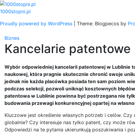
Skip
to
1000stopni.pl
content
Proudly powered by WordPress
|
Theme: Blogpecos by
Pr
Biznes
Kancelarie patentowe 
Wybór odpowiedniej kancelarii patentowej w Lublinie t
naukowej, która pragnie skutecznie chronić swoje unika
jednak nie każda placówka posiada ten sam poziom wied
podczas selekcji, pozwoli uniknąć kosztownych błędów
patentowa w Lublinie powinna być postrzegana nie tylk
budowania przewagi konkurencyjnej opartej na własnośc
Kluczowe jest określenie własnych potrzeb i celów. Czy c
globalnie? Czy interesuje nas tylko patent, czy może r
Odpowiedzi na te pytania ukierunkują poszukiwania i po