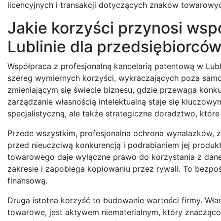
licencyjnych i transakcji dotyczących znaków towarowy
Jakie korzyści przynosi wsp
Lublinie dla przedsiębiorcó
Współpraca z profesjonalną kancelarią patentową w Lubl
szereg wymiernych korzyści, wykraczających poza samo
zmieniającym się świecie biznesu, gdzie przewaga konku
zarządzanie własnością intelektualną staje się kluczow
specjalistyczną, ale także strategiczne doradztwo, które
Przede wszystkim, profesjonalna ochrona wynalazków,
przed nieuczciwą konkurencją i podrabianiem jej produk
towarowego daje wyłączne prawo do korzystania z dane
zakresie i zapobiega kopiowaniu przez rywali. To bezpoś
finansową.
Druga istotna korzyść to budowanie wartości firmy. Włas
towarowe, jest aktywem niematerialnym, który znacząco 