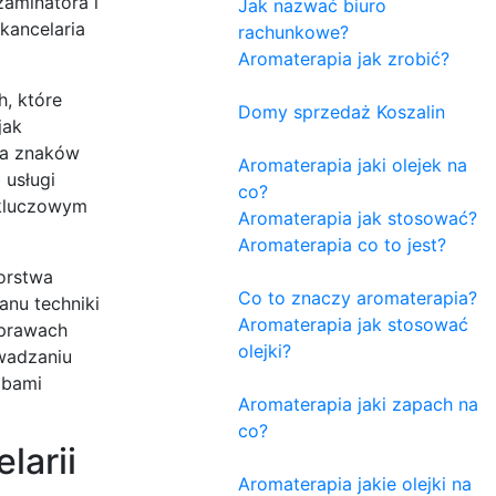
aminatora i
Jak nazwać biuro
kancelaria
rachunkowe?
Aromaterapia jak zrobić?
, które
Domy sprzedaż Koszalin
jak
ja znaków
Aromaterapia jaki olejek na
 usługi
co?
 kluczowym
Aromaterapia jak stosować?
Aromaterapia co to jest?
iorstwa
Co to znaczy aromaterapia?
anu techniki
Aromaterapia jak stosować
sprawach
olejki?
wadzaniu
obami
Aromaterapia jaki zapach na
co?
larii
Aromaterapia jakie olejki na