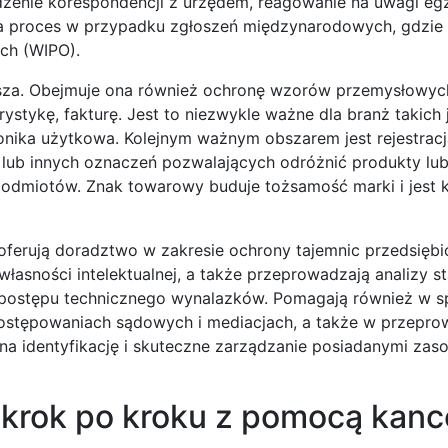
zenie korespondencji z urzędem, reagowanie na uwagi egz
a proces w przypadku zgłoszeń międzynarodowych, gdzie 
ch (WIPO).
ersza. Obejmuje ona również ochronę wzorów przemysłowych
ystykę, fakturę. Jest to niezwykle ważne dla branż takich 
nika użytkowa. Kolejnym ważnym obszarem jest rejestrac
 lub innych oznaczeń pozwalających odróżnić produkty lub
 podmiotów. Znak towarowy buduje tożsamość marki i jest
 oferują doradztwo w zakresie ochrony tajemnic przedsięb
łasności intelektualnej, a także przeprowadzają analizy st
 i postępu technicznego wynalazków. Pomagają również w 
ostępowaniach sądowych i mediacjach, a także w przepro
 na identyfikację i skuteczne zarządzanie posiadanymi zas
krok po kroku z pomocą kance