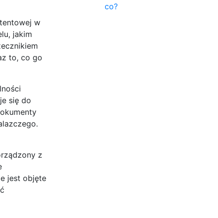
co?
atentowej w
lu, jakim
zecznikiem
z to, co go
lności
je się do
 dokumenty
alazczego.
orządzony z
e
e jest objęte
ać