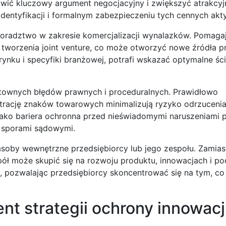
anowić kluczowy argument negocjacyjny i zwiększyć atrakcyj
dentyfikacji i formalnym zabezpieczeniu tych cennych ak
 doradztwo w zakresie komercjalizacji wynalazków. Pomaga
y tworzenia joint venture, co może otworzyć nowe źródła
 rynku i specyfiki branżowej, potrafi wskazać optymalne śc
ztownych błędów prawnych i proceduralnych. Prawidłowo
trację znaków towarowych minimalizują ryzyko odrzucenia
 jako bariera ochronna przed nieświadomymi naruszeniami 
 sporami sądowymi.
zasoby wewnętrzne przedsiębiorcy lub jego zespołu. Zamia
pół może skupić się na rozwoju produktu, innowacjach i p
ci, pozwalając przedsiębiorcy skoncentrować się na tym, co
t strategii ochrony innowacj