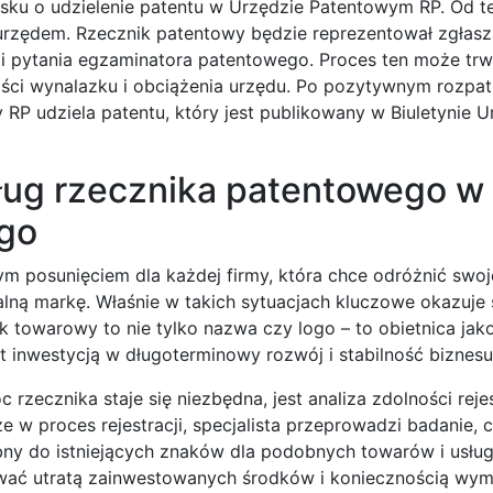
sku o udzielenie patentu w Urzędzie Patentowym RP. Od t
urzędem. Rzecznik patentowy będzie reprezentował zgłas
 i pytania egzaminatora patentowego. Proces ten może tr
ności wynalazku i obciążenia urzędu. Po pozytywnym rozpat
RP udziela patentu, który jest publikowany w Biuletynie 
sług rzecznika patentowego w
ego
nym posunięciem dla każdej firmy, która chce odróżnić swo
walną markę. Właśnie w takich sytuacjach kluczowe okazuje 
towarowy to nie tylko nazwa czy logo – to obietnica jako
t inwestycją w długoterminowy rozwój i stabilność biznesu
ecznika staje się niezbędna, jest analiza zdolności reje
 w proces rejestracji, specjalista przeprowadzi badanie, 
bny do istniejących znaków dla podobnych towarów i usług
wać utratą zainwestowanych środków i koniecznością wym