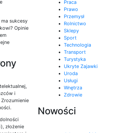
że
Praca
Prawo
Przemysł
e ma sukcesy
Rolnictwo
kowi? Opinie
Sklepy
łem
Sport
lejne
Technologia
Transport
Turystyka
rony
Ukryte Zajawki
Uroda
Usługi
elektualnej,
Wnętrza
azców i
Zdrowie
. Zrozumienie
ości.
Nowości
dolności
), złożenie