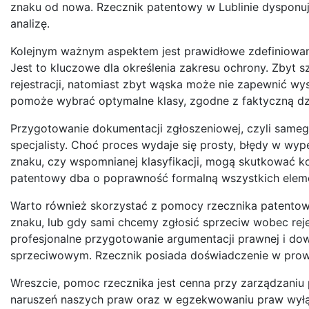
znaku od nowa. Rzecznik patentowy w Lublinie dysponuj
analizę.
Kolejnym ważnym aspektem jest prawidłowe zdefiniowanie
Jest to kluczowe dla określenia zakresu ochrony. Zbyt
rejestracji, natomiast zbyt wąska może nie zapewnić wys
pomoże wybrać optymalne klasy, zgodne z faktyczną dzia
Przygotowanie dokumentacji zgłoszeniowej, czyli sameg
specjalisty. Choć proces wydaje się prosty, błędy w wy
znaku, czy wspomnianej klasyfikacji, mogą skutkować k
patentowy dba o poprawność formalną wszystkich elem
Warto również skorzystać z pomocy rzecznika patentow
znaku, lub gdy sami chcemy zgłosić sprzeciw wobec rejes
profesjonalne przygotowanie argumentacji prawnej i do
sprzeciwowym. Rzecznik posiada doświadczenie w prow
Wreszcie, pomoc rzecznika jest cenna przy zarządzani
naruszeń naszych praw oraz w egzekwowaniu praw wyłą