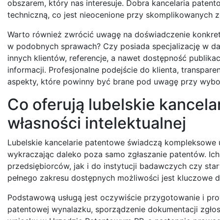
obszarem, który nas interesuje. Dobra kancelaria patent
techniczną, co jest nieocenione przy skomplikowanych z
Warto również zwrócić uwagę na doświadczenie konkretn
w podobnych sprawach? Czy posiada specjalizację w dan
innych klientów, referencje, a nawet dostępność publik
informacji. Profesjonalne podejście do klienta, transpar
aspekty, które powinny być brane pod uwagę przy wyborz
Co oferują lubelskie kancel
własności intelektualnej
Lubelskie kancelarie patentowe świadczą kompleksowe u
wykraczając daleko poza samo zgłaszanie patentów. Ich
przedsiębiorców, jak i do instytucji badawczych czy st
pełnego zakresu dostępnych możliwości jest kluczowe dl
Podstawową usługą jest oczywiście przygotowanie i pr
patentowej wynalazku, sporządzenie dokumentacji zgłosz