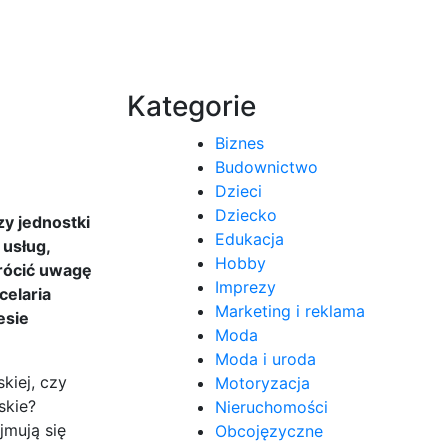
Kategorie
Biznes
Budownictwo
Dzieci
Dziecko
zy jednostki
Edukacja
 usług,
Hobby
wrócić uwagę
Imprezy
celaria
Marketing i reklama
esie
Moda
Moda i uroda
kiej, czy
Motoryzacja
skie?
Nieruchomości
jmują się
Obcojęzyczne