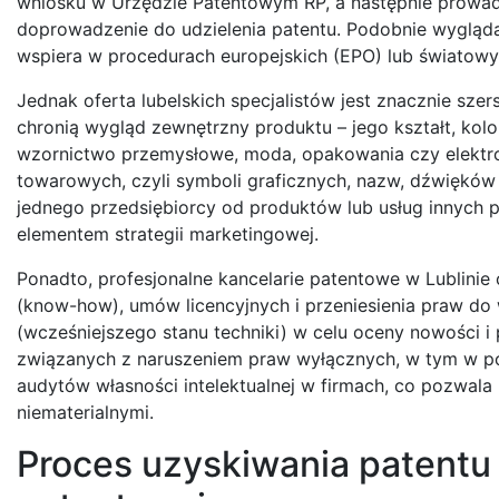
wniosku w Urzędzie Patentowym RP, a następnie prowad
doprowadzenie do udzielenia patentu. Podobnie wygląd
wspiera w procedurach europejskich (EPO) lub światowy
Jednak oferta lubelskich specjalistów jest znacznie sz
chronią wygląd zewnętrzny produktu – jego kształt, kolor
wzornictwo przemysłowe, moda, opakowania czy elektro
towarowych, czyli symboli graficznych, nazw, dźwięków
jednego przedsiębiorcy od produktów lub usług innych
elementem strategii marketingowej.
Ponadto, profesjonalne kancelarie patentowe w Lublinie
(know-how), umów licencyjnych i przeniesienia praw do w
(wcześniejszego stanu techniki) w celu oceny nowości
związanych z naruszeniem praw wyłącznych, w tym w p
audytów własności intelektualnej w firmach, co pozwala
niematerialnymi.
Proces uzyskiwania patentu 