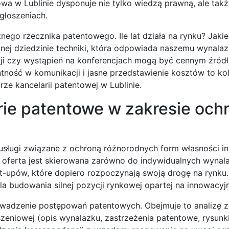
owa w Lublinie dysponuje nie tylko wiedzą prawną, ale tak
głoszeniach.
ego rzecznika patentowego. Ile lat działa na rynku? Jaki
ej dziedzinie techniki, która odpowiada naszemu wynalaz
acji czy wystąpień na konferencjach mogą być cennym źród
entność w komunikacji i jasne przedstawienie kosztów to ko
e kancelarii patentowej w Lublinie.
arie patentowe w zakresie och
sługi związane z ochroną różnorodnych form własności int
 oferta jest skierowana zarówno do indywidualnych wynal
art-upów, które dopiero rozpoczynają swoją drogę na rynku
a budowania silnej pozycji rynkowej opartej na innowacyjn
owadzenie postępowań patentowych. Obejmuje to analizę z
eniowej (opis wynalazku, zastrzeżenia patentowe, rysunki