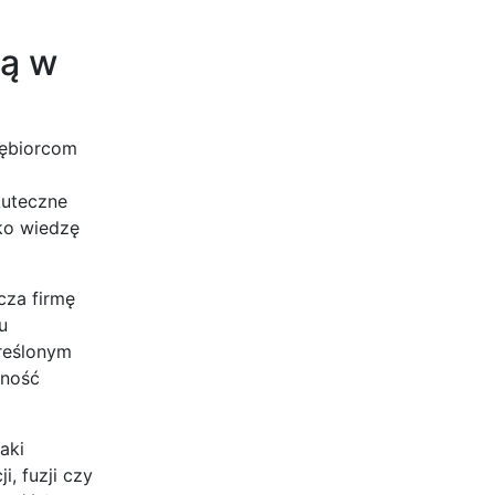
wą w
iębiorcom
kuteczne
lko wiedzę
cza firmę
u
reślonym
lność
aki
, fuzji czy