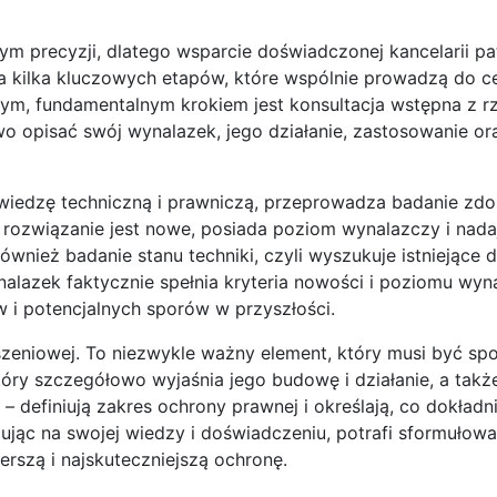
m precyzji, dlatego wsparcie doświadczonej kancelarii p
na kilka kluczowych etapów, które wspólnie prowadzą do ce
ym, fundamentalnym krokiem jest konsultacja wstępna z r
 opisać swój wynalazek, jego działanie, zastosowanie ora
wiedzę techniczną i prawniczą, przeprowadza badanie zdo
y rozwiązanie jest nowe, posiada poziom wynalazczy i nada
wnież badanie stanu techniki, czyli wyszukuje istniejące
nalazek faktycznie spełnia kryteria nowości i poziomu wyn
 i potencjalnych sporów w przyszłości.
zeniowej. To niezwykle ważny element, który musi być sp
tóry szczegółowo wyjaśnia jego budowę i działanie, a takż
 definiują zakres ochrony prawnej i określają, co dokładni
ąc na swojej wiedzy i doświadczeniu, potrafi sformułow
rszą i najskuteczniejszą ochronę.