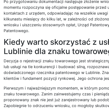
Po przygotowaniu dokumentacji następuje złożenie wnio
momentu rozpoczyna się oficjalne postępowanie przed 
kontaktach z urzędem, odpowiadając na wszelkie uwagi
kilkunastu miesięcy do kilku lat, w zależności od złożo
wniosku i uiszczeniu stosownych opłat, Urząd Patentowy 
Patentowego.
Kiedy warto skorzystać z u
Lublinie dla znaku towarow
Decyzja o rejestracji znaku towarowego jest strategicz
lub usługi na tle konkurencji i budować silną, rozpozna
doświadczonego rzecznika patentowego w Lublinie. Znak 
klientów i fundament pozycji rynkowej. Jego ochrona jes
Pierwszym i najważniejszym momentem, w którym pomoc rz
znaku towarowego. Zanim zainwestujemy czas i pieniądze
proponowany znak nie jest już zarejestrowany lub podo
Zapobiegnie to odrzuceniu wniosku, co mogłoby skutko