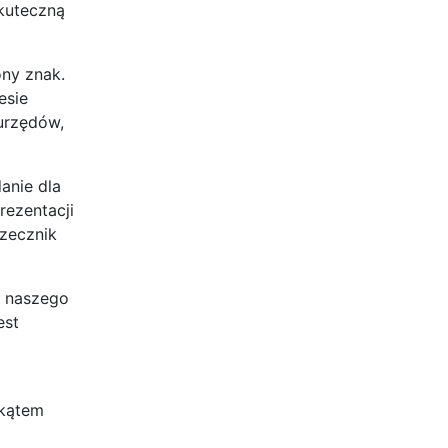
skuteczną
ony znak.
esie
 urzędów,
anie dla
rezentacji
Rzecznik
i naszego
est
 kątem