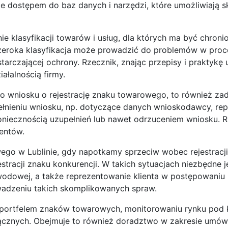
e dostępem do baz danych i narzędzi, które umożliwiają 
 klasyfikacji towarów i usług, dla których ma być chroni
 szeroka klasyfikacja może prowadzić do problemów w proc
tarczającej ochrony. Rzecznik, znając przepisy i praktykę
łalnością firmy.
o wniosku o rejestrację znaku towarowego, to również zad
pełnieniu wniosku, np. dotyczące danych wnioskodawcy, rep
oniecznością uzupełnień lub nawet odrzuceniem wniosku. 
entów.
ego w Lublinie, gdy napotkamy sprzeciw wobec rejestracj
tracji znaku konkurencji. W takich sytuacjach niezbędne j
wodowej, a także reprezentowanie klienta w postępowaniu
adzeniu takich skomplikowanych spraw.
u portfelem znaków towarowych, monitorowaniu rynku pod
cznych. Obejmuje to również doradztwo w zakresie umów