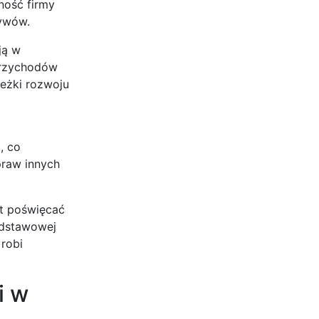
ność firmy
tywów.
ją w
 przychodów
ieżki rozwoju
, co
praw innych
st poświęcać
odstawowej
 robi
i w