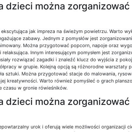
la dzieci można zorganizować
 ekscytująca jak impreza na świeżym powietrzu. Warto wy
angażujące zabawy. Jednym z pomysłów jest zorganizowani
animowany. Można przygotować popcorn, napoje oraz wyg
 i relaksująca. Innym interesującym pomysłem jest zorgani
iały rozwiązać zagadki i znaleźć klucz do wyjścia z poko
łpracy w grupie. Kolejną opcją są różnorodne warsztaty p
ła sztuki. Można przygotować stacje do malowania, rysow
wojej kreatywności. Warto również pomyśleć o grach plansz
e czasu w gronie rówieśników.
la dzieci można zorganizować
owtarzalny urok i oferują wiele możliwości organizacji c