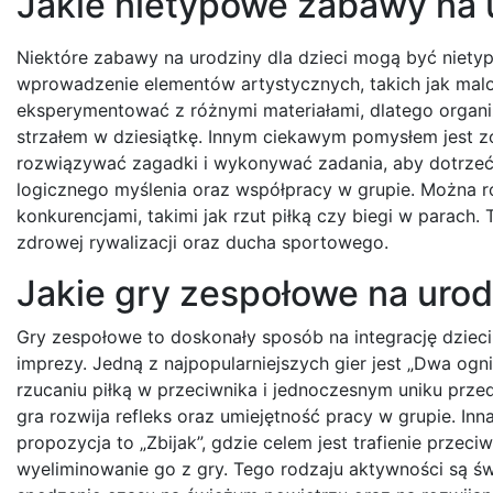
Jakie nietypowe zabawy na u
Niektóre zabawy na urodziny dla dzieci mogą być niety
wprowadzenie elementów artystycznych, takich jak malow
eksperymentować z różnymi materiałami, dlatego organiza
strzałem w dziesiątkę. Innym ciekawym pomysłem jest z
rozwiązywać zagadki i wykonywać zadania, aby dotrzeć 
logicznego myślenia oraz współpracy w grupie. Można r
konkurencjami, takimi jak rzut piłką czy biegi w parach.
zdrowej rywalizacji oraz ducha sportowego.
Jakie gry zespołowe na urodz
Gry zespołowe to doskonały sposób na integrację dziec
imprezy. Jedną z najpopularniejszych gier jest „Dwa ogni
rzucaniu piłką w przeciwnika i jednoczesnym uniku przed
gra rozwija refleks oraz umiejętność pracy w grupie. Inna
propozycja to „Zbijak”, gdzie celem jest trafienie przeciw
wyeliminowanie go z gry. Tego rodzaju aktywności są 