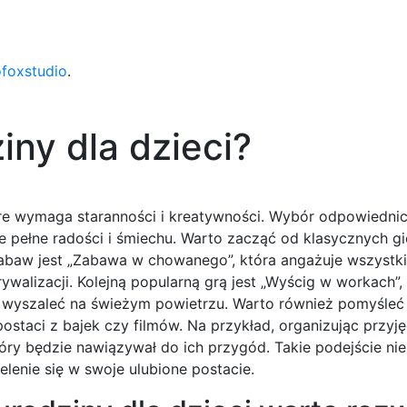
ofoxstudio
.
iny dla dzieci?
óre wymaga staranności i kreatywności. Wybór odpowiednic
pełne radości i śmiechu. Warto zacząć od klasycznych gie
zabaw jest „Zabawa w chowanego”, która angażuje wszystkie
ywalizacji. Kolejną popularną grą jest „Wyścig w workach”,
ię wyszaleć na świeżym powietrzu. Warto również pomyśle
taci z bajek czy filmów. Na przykład, organizując przyję
ry będzie nawiązywał do ich przygód. Takie podejście nie
elenie się w swoje ulubione postacie.