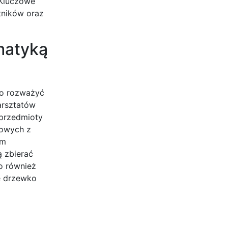
 Kluczowe
tników oraz
matyką
to rozważyć
arsztatów
 przedmioty
dowych z
ym
ą zbierać
to również
e drzewko