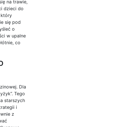
ię na trawie,
i dzieci do
 który
e się pod
yśleć o
ści w upalne
ótnie, co
o
zinowej. Dla
zyżyk”. Tego
la starszych
ategii i
ównie z
ować