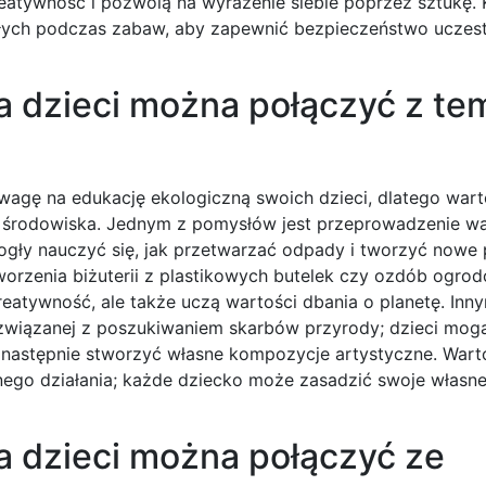
kreatywność i pozwolą na wyrażenie siebie poprzez sztukę.
słych podczas zabaw, aby zapewnić bezpieczeństwo uczes
a dzieci można połączyć z te
wagę na edukację ekologiczną swoich dzieci, dlatego war
 środowiska. Jednym z pomysłów jest przeprowadzenie w
ogły nauczyć się, jak przetwarzać odpady i tworzyć nowe
orzenia biżuterii z plastikowych butelek czy ozdób ogro
reatywność, ale także uczą wartości dbania o planetę. Inn
 związanej z poszukiwaniem skarbów przyrody; dzieci mog
, a następnie stworzyć własne kompozycje artystyczne. War
lnego działania; każde dziecko może zasadzić swoje własn
a dzieci można połączyć ze