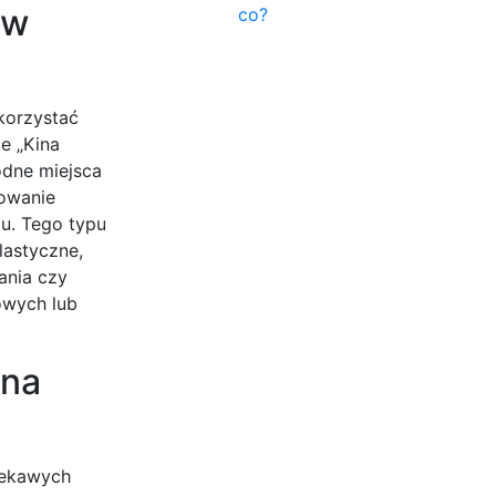
 w
co?
korzystać
e „Kina
odne miejsca
zowanie
ju. Tego typu
lastyczne,
ania czy
owych lub
 na
iekawych