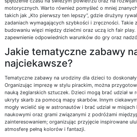
spędzenie czasu na świeżym powietrzu oraz na rozwijani
motorycznych. Warto również pomyśleć o mniej znanyc
takich jak „Kto pierwszy ten lepszy”, gdzie drużyny rywa
zadaniach wymagających szybkości i zręczności. Takie 
budowaniu więzi między dziećmi oraz uczą ich fair play.
zapewnienie odpowiednich warunków do gry oraz nadzó
Jakie tematyczne zabawy na 
najciekawsze?
Tematyczne zabawy na urodziny dla dzieci to doskonały
Organizując imprezę w stylu pirackim, można przygoto
nauką żeglarskich sztuczek. Dzieci mogą brać udział w 
ukryty skarb za pomocą mapy skarbów. Innym ciekawym 
mogły wcielić się w astronautów i brać udział w misja
naukowymi oraz grami związanymi z podróżami międzyp
zainteresowaniem; organizując przyjęcie inspirowane ul
atmosferę pełną kolorów i fantazji.