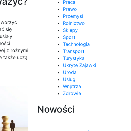
ważyć?
Praca
Prawo
Przemysł
tworzyć i
Rolnictwo
ać się
Sklepy
usiały
Sport
ności
Technologia
ej z różnymi
Transport
le także uczą
Turystyka
Ukryte Zajawki
Uroda
Usługi
Wnętrza
Zdrowie
Nowości