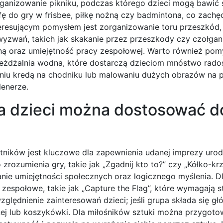
anizowanie pikniku, podczas którego dzieci mogą bawić s
 do gry w frisbee, piłkę nożną czy badmintona, co zachęc
nteresującym pomysłem jest zorganizowanie toru przeszkód,
zwań, takich jak skakanie przez przeszkody czy czołgani
zną oraz umiejętność pracy zespołowej. Warto również pom
jeżdżalnia wodna, które dostarczą dzieciom mnóstwo rado
u kredą na chodniku lub malowaniu dużych obrazów na pł
lenerze.
la dzieci można dostosować d
ików jest kluczowe dla zapewnienia udanej imprezy urod
zrozumienia gry, takie jak „Zgadnij kto to?” czy „Kółko-kr
nie umiejętności społecznych oraz logicznego myślenia. D
społowe, takie jak „Capture the Flag”, które wymagają str
lędnienie zainteresowań dzieci; jeśli grupa składa się gł
żnej lub koszykówki. Dla miłośników sztuki można przygot