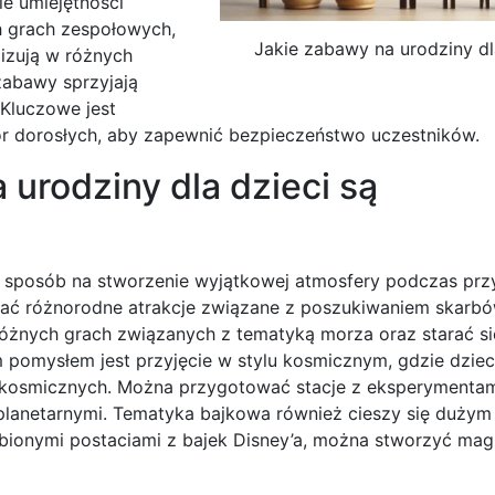
e umiejętności
h grach zespołowych,
Jakie zabawy na urodziny dl
lizują w różnych
zabawy sprzyjają
 Kluczowe jest
r dorosłych, aby zapewnić bezpieczeństwo uczestników.
urodziny dla dzieci są
 sposób na stworzenie wyjątkowej atmosfery podczas przy
wać różnorodne atrakcje związane z poszukiwaniem skarb
różnych grach związanych z tematyką morza oraz starać s
pomysłem jest przyjęcie w stylu kosmicznym, gdzie dziec
ch kosmicznych. Można przygotować stacje z eksperymenta
lanetarnymi. Tematyka bajkowa również cieszy się dużym
ubionymi postaciami z bajek Disney’a, można stworzyć mag