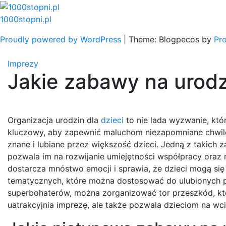
Skip
to
1000stopni.pl
content
Proudly powered by WordPress
|
Theme: Blogpecos by
Pr
Imprezy
Jakie zabawy na urodz
Organizacja urodzin dla
dzieci
to nie lada wyzwanie, kt
kluczowy, aby zapewnić maluchom niezapomniane chwile 
znane i lubiane przez większość dzieci. Jedną z takich 
pozwala im na rozwijanie umiejętności współpracy oraz r
dostarcza mnóstwo emocji i sprawia, że dzieci mogą s
tematycznych, które można dostosować do ulubionych pos
superbohaterów, można zorganizować tor przeszkód, któ
uatrakcyjnia imprezę, ale także pozwala dzieciom na wci