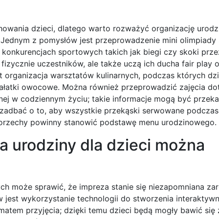
owania dzieci, dlatego warto rozważyć organizację urod
 Jednym z pomysłów jest przeprowadzenie mini olimpiady 
 konkurencjach sportowych takich jak biegi czy skoki prze
fizycznie uczestników, ale także uczą ich ducha fair play 
 organizacja warsztatów kulinarnych, podczas których dz
ałatki owocowe. Można również przeprowadzić zajęcia do
nej w codziennym życiu; takie informacje mogą być prze
 zadbać o to, aby wszystkie przekąski serwowane podczas
 orzechy powinny stanowić podstawę menu urodzinowego.
a urodziny dla dzieci można
ch może sprawić, że impreza stanie się niezapomniana za
 jest wykorzystanie technologii do stworzenia interaktywn
matem przyjęcia; dzięki temu dzieci będą mogły bawić się