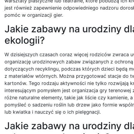
warsztaty plastyczne lub teatralne, które pobudzą ich 
jest również zapewnienie odpowiedniego nadzoru doro
pomóc w organizacji gier.
Jakie zabawy na urodziny dl
ekologii?
W dzisiejszych czasach coraz więcej rodziców zwraca u
organizację urodzinowych zabaw związanych z ochroną
dotyczących recyklingu, podczas których dzieci będą m
z materiałów wtórnych. Można przygotować stacje do tw
kartonów. Tego rodzaju aktywności nie tylko rozwijają k
interesującym pomysłem jest organizacja gry terenowej
różne naturalne elementy, takie jak liście czy kamienie
pomyśleć o sadzeniu roślin lub drzew jako formie wspó
lub kwiatka i nauczyć się o ich pielęgnacji.
Jakie zabawy na urodziny dl