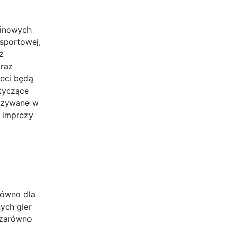
zinowych
sportowej,
z
oraz
ieci będą
tyczące
kazywane w
 imprezy
równo dla
ych gier
 zarówno