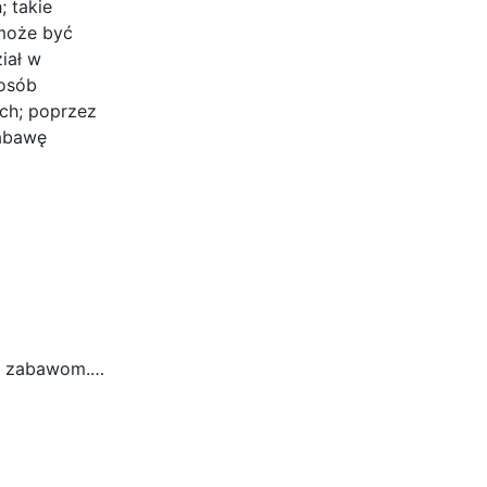
; takie
 może być
iał w
posób
ch; poprzez
zabawę
ym zabawom.…