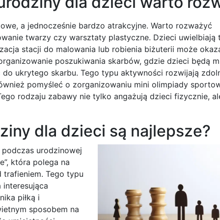
rodziny dla dzieci warto roz
powe, a jednocześnie bardzo atrakcyjne. Warto rozważyć
anie twarzy czy warsztaty plastyczne. Dzieci uwielbiają 
cja stacji do malowania lub robienia biżuterii może okaz
organizowanie poszukiwania skarbów, gdzie dzieci będą m
do ukrytego skarbu. Tego typu aktywności rozwijają zdol
ównież pomyśleć o zorganizowaniu mini olimpiady sportow
 Tego rodzaju zabawy nie tylko angażują dzieci fizycznie, a
iny dla dzieci są najlepsze?
i podczas urodzinowej
e”, która polega na
 trafieniem. Tego typu
 interesująca
nika piłką i
świetnym sposobem na