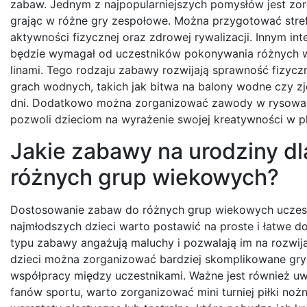
zabaw. Jednym z najpopularniejszych pomysłów jest zorg
grając w różne gry zespołowe. Można przygotować strefę
aktywności fizycznej oraz zdrowej rywalizacji. Innym i
będzie wymagał od uczestników pokonywania różnych wy
linami. Tego rodzaju zabawy rozwijają sprawność fizyc
grach wodnych, takich jak bitwa na balony wodne czy z
dni. Dodatkowo można zorganizować zawody w rysowani
pozwoli dzieciom na wyrażenie swojej kreatywności w p
Jakie zabawy na urodziny d
różnych grup wiekowych?
Dostosowanie zabaw do różnych grup wiekowych uczestn
najmłodszych dzieci warto postawić na proste i łatwe do 
typu zabawy angażują maluchy i pozwalają im na rozwija
dzieci można zorganizować bardziej skomplikowane gry ze
współpracy między uczestnikami. Ważne jest również uwzg
fanów sportu, warto zorganizować mini turniej piłki no