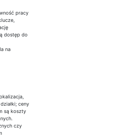
ywność pracy
lucze,
ację
ją dostęp do
la na
kalizacja,
ziałki; ceny
m są koszty
nych.
znych czy
m