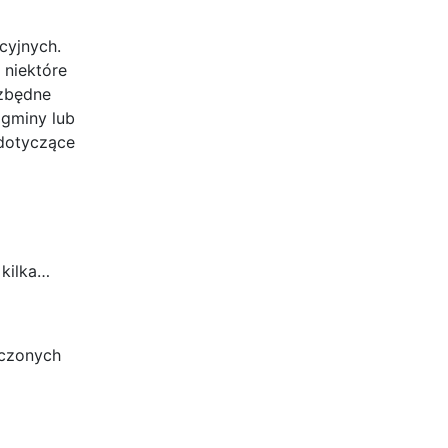
cyjnych.
 niektóre
ezbędne
 gminy lub
 dotyczące
kilka…
dczonych