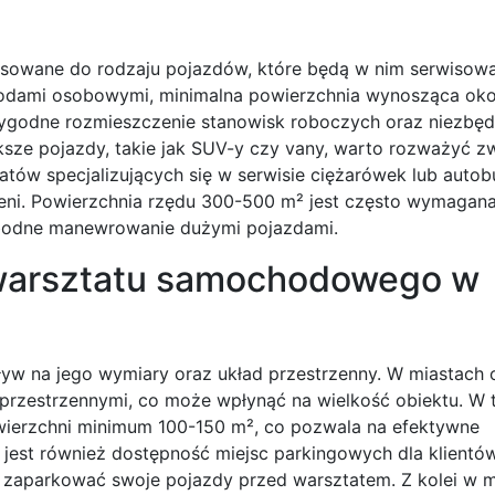
owane do rodzaju pojazdów, które będą w nim serwisow
odami osobowymi, minimalna powierzchnia wynosząca oko
wygodne rozmieszczenie stanowisk roboczych oraz niezbę
ększe pojazdy, takie jak SUV-y czy vany, warto rozważyć z
tów specjalizujących się w serwisie ciężarówek lub autob
zeni. Powierzchnia rzędu 300-500 m² jest często wymagana
obodne manewrowanie dużymi pojazdami.
 warsztatu samochodowego w
 na jego wymiary oraz układ przestrzenny. W miastach o
 przestrzennymi, co może wpłynąć na wielkość obiektu. W 
wierzchni minimum 100-150 m², co pozwala na efektywne
jest również dostępność miejsc parkingowych dla klientó
e zaparkować swoje pojazdy przed warsztatem. Z kolei w m