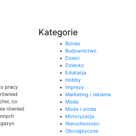
Kategorie
Biznes
Budownictwo
Dzieci
Dziecko
Edukacja
Hobby
tu pracy
Imprezy
 również
Marketing i reklama
hni, co
Moda
ia również
Moda i uroda
innych
Motoryzacja
agazyn
Nieruchomości
Obcojęzyczne