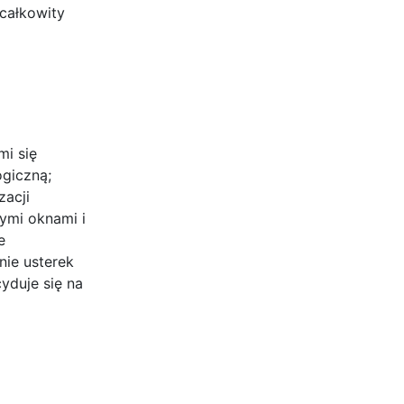
całkowity
i się
ogiczną;
zacji
ymi oknami i
e
ie usterek
yduje się na