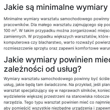
Jakie są minimalne wymiar
Minimalne wymiary warsztatu samochodowego powinny b
pracowników. Dla małego warsztatu zajmującego się p
100 m². W takim przypadku można zorganizować miejsce
zamiennych. W przypadku większych warsztatów, które of
komputerowa czy blacharstwo, warto rozważyć powierz
rozmieszczenie sprzętu oraz zapewni komfortowe warunk
Jakie wymiary powinien mi
zależności od usług?
Wymiary warsztatu samochodowego powinny być ściśle
usług, jakie będą tam świadczone. Na przykład, jeśli pl
warsztat specjalizujący się w naprawach silników, konie
wydzielenie większej przestrzeni na stanowiska robocz
narzędzia. Tego typu warsztat powinien mieć co najmnie
aby pomieścić wszystkie niezbędne urządzenia i zapewn