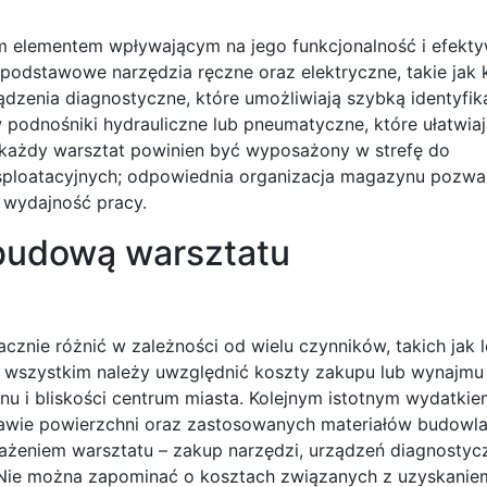
elementem wpływającym na jego funkcjonalność i efekt
odstawowe narzędzia ręczne oraz elektryczne, takie jak k
ądzenia diagnostyczne, które umożliwiają szybką identyfik
odnośniki hydrauliczne lub pneumatyczne, które ułatwia
każdy warsztat powinien być wyposażony w strefę do
sploatacyjnych; odpowiednia organizacja magazynu pozwa
 wydajność pracy.
 budową warsztatu
ie różnić w zależności od wielu czynników, takich jak lo
 wszystkim należy uwzględnić koszty zakupu lub wynajmu d
nu i bliskości centrum miasta. Kolejnym istotnym wydatkie
wie powierzchni oraz zastosowanych materiałów budowla
żeniem warsztatu – zakup narzędzi, urządzeń diagnostyc
 Nie można zapominać o kosztach związanych z uzyskanie