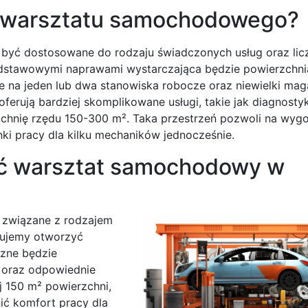
y warsztatu samochodowego?
yć dostosowane do rodzaju świadczonych usług oraz lic
odstawowymi naprawami wystarczająca będzie powierzchni
 na jeden lub dwa stanowiska robocze oraz niewielki mag
erują bardziej skomplikowane usługi, takie jak diagnosty
chnię rzędu 150-300 m². Taka przestrzeń pozwoli na wyg
i pracy dla kilku mechaników jednocześnie.
eć warsztat samochodowy w
 związane z rodzajem
anujemy otworzyć
czne będzie
e oraz odpowiednie
j 150 m² powierzchni,
ić komfort pracy dla