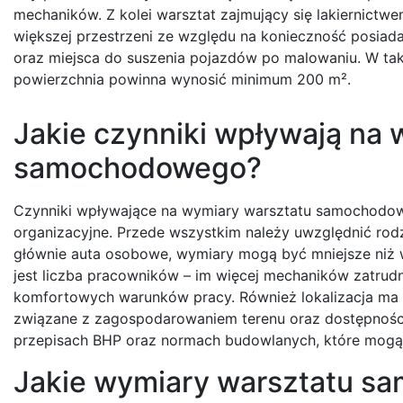
mechaników. Z kolei warsztat zajmujący się lakiernict
większej przestrzeni ze względu na konieczność posiadan
oraz miejsca do suszenia pojazdów po malowaniu. W ta
powierzchnia powinna wynosić minimum 200 m².
Jakie czynniki wpływają na
samochodowego?
Czynniki wpływające na wymiary warsztatu samochodowe
organizacyjne. Przede wszystkim należy uwzględnić rodz
głównie auta osobowe, wymiary mogą być mniejsze niż 
jest liczba pracowników – im więcej mechaników zatrud
komfortowych warunków pracy. Również lokalizacja ma 
związane z zagospodarowaniem terenu oraz dostępności
przepisach BHP oraz normach budowlanych, które mogą 
Jakie wymiary warsztatu s