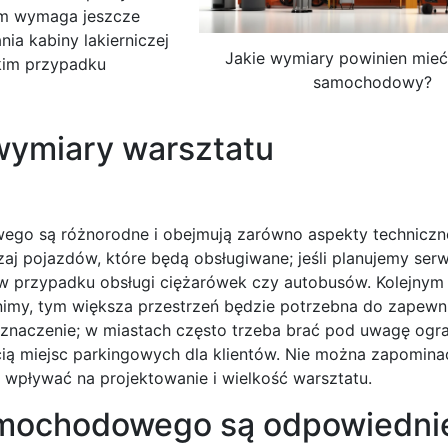
wem wymaga jeszcze
ia kabiny lakierniczej
Jakie wymiary powinien mieć
kim przypadku
samochodowy?
 wymiary warsztatu
go są różnorodne i obejmują zarówno aspekty techniczne,
aj pojazdów, które będą obsługiwane; jeśli planujemy ser
w przypadku obsługi ciężarówek czy autobusów. Kolejnym
nimy, tym większa przestrzeń będzie potrzebna do zapewn
znaczenie; w miastach często trzeba brać pod uwagę ogra
ą miejsc parkingowych dla klientów. Nie można zapomina
wpływać na projektowanie i wielkość warsztatu.
amochodowego są odpowiednie