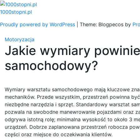
Skip
to
1000stopni.pl
content
Proudly powered by WordPress
|
Theme: Blogpecos by
Pr
Motoryzacja
Jakie wymiary powinie
samochodowy?
Wymiary warsztatu samochodowego mają kluczowe znacz
mechaników. Przede wszystkim, przestrzeń powinna być 
niezbędne narzędzia i sprzęt. Standardowy warsztat sa
pozwala na swobodne manewrowanie pojazdami oraz zap
odgrywa istotną rolę; minimalna wysokość to około 3 m
urządzeń. Dobrze zaplanowana przestrzeń robocza powin
części oraz miejsce do oczekiwania klientów.