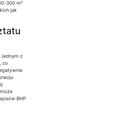
200-300 m²
kich jak
ztatu
. Jednym z
, co
negatywnie
ozwoju
ej
i może
zepisów BHP