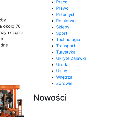
Praca
Prawo
Przemysł
zby
Rolnictwo
a około 70-
Sklepy
azyn części
Sport
ka
Technologia
odne
Transport
Turystyka
Ukryte Zajawki
Uroda
Usługi
Wnętrza
Zdrowie
Nowości