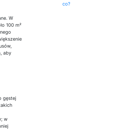
co?
ane. W
ło 100 m²
dnego
większenie
usów,
, aby
 gęstej
takich
w; w
niej