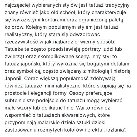
najczęściej wybieranych stylów jest tatuaż tradycyjny,
znany również jako old school, który charakteryzuje
się wyrazistymi konturami oraz ograniczoną paletą
kolorów. Kolejnym popularnym stylem jest tatuaż
realistyczny, który stara się odwzorować
rzeczywistość w jak najbardziej wierny sposób.
Tatuaże te często przedstawiają portrety ludzi lub
zwierząt oraz skomplikowane sceny. Inny styl to
tatuaż japoński, który wyróżnia się bogatymi detalami
oraz symboliką, często związany z mitologią i historią
Japonii. Coraz większą popularność zdobywają
również tatuaże minimalistyczne, które skupiają się na
prostocie i elegancji formy. Osoby preferujące
subtelniejsze podejście do tatuażu mogą wybierać
małe wzory lub delikatne linie. Warto również
wspomnieć o tatuażach akwarelowych, które
przypominają malarskie dzieła sztuki dzięki
zastosowaniu rozmytych kolorów i efektu „rozlania”.