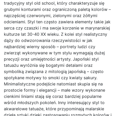
tradycyjny styl old school, który charakteryzuje się
grubymi konturami oraz ograniczoną paletą kolorów –
najczęściej czerwonymi, zielonymi oraz żółtymi
odcieniami. Styl ten często zawiera elementy takie jak
serca czy czaszki i ma swoje korzenie w marynarskiej
kulturze lat 30-40 XX wieku. Z kolei styl realistyczny
dąży do odwzorowania rzeczywistości w jak
najbardziej wierny sposób – portrety ludzi czy
zwierząt wykonywane w tym stylu wymagają dużej
precyzji oraz umiejętności artysty. Japoński styl
tatuażu wyróżnia się bogatymi detalami oraz
symboliką związana z mitologią japońską – często
spotykane motywy to smoki czy kwiaty sakury.
Minimalistyczne podejście natomiast skupia się na
prostocie formy i elegancji – małe wzory wykonane
cienkimi liniami stają się coraz bardziej popularne
wśród młodszych pokoleń. Inny interesujący styl to
akwarelowe tatuaże, które przypominają malarskie
dzieła sztuki dzięki zastosowaniu rozmytych kolorów i