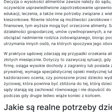
Decyzja o wysokości alimentów zawsze należy do sądu, 
oczywiście usprawiedliwione zapotrzebowanie uprawnion
edukacji, leczenia, a także inne potrzeby związane z wi
kieszonkowe. Równie istotne są możliwości zarobkowe 
finansowe, tym wyższe mogą być orzeczone alimenty. Są
działalności gospodarczej, umów cywilnoprawnych, a na
obciążać nadmiernie rodzica zobowiązanego, biorąc po
utrzymania innych osób, na których spoczywa jego obow
W praktyce sądowej zdarzają się przypadki orzekania al
złotych miesięcznie. Dotyczy to zazwyczaj sytuacji, gd
firmę, osiąga wysokie dochody z zagranicy lub posiada
prywatnej, wymaga specjalistycznej opieki medycznej l
każdorazowo ocenia, czy ponoszone przez dziecko wydat
życiowej, która powinna być zbliżona do tej, którą dzie
sądy starają się zachować równowagę i nie dopuścić do s
podczas gdy drugie ledwo wiąże koniec z końcem.
Jakie są realne potrzeby d