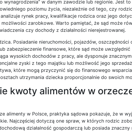
go wynagrodzenia” w danym zawodzie lub regionie. Jest to
owiedniego poziomu życia, niezależnie od tego, czy rodzi
 analizuje rynek pracy, kwalifikacje rodzica oraz jego dot
e możliwości zarobkowe. Warto pamiętać, że sąd może ró
świadczenia czy dochody z działalności nierejestrowanej.
ica. Posiadanie nieruchomości, pojazdów, oszczędności 
b zabezpieczenie finansowe, które sąd może uwzględnić 
osiąga wysokich dochodów z pracy, ale dysponuje znacznym
ncjalne zyski z tego majątku lub możliwość jego sprzedaż
ktywa, które mogą przyczynić się do finansowego wsparcia
osztach utrzymania dziecka proporcjonalnie do swoich mo
ie kwoty alimentów w orzecz
ższe alimenty w Polsce, praktyka sądowa pokazuje, że w w
ie. Najczęściej dotyczą one spraw, w których rodzic zob
 dochodową działalność gospodarczą lub posiada znaczny 