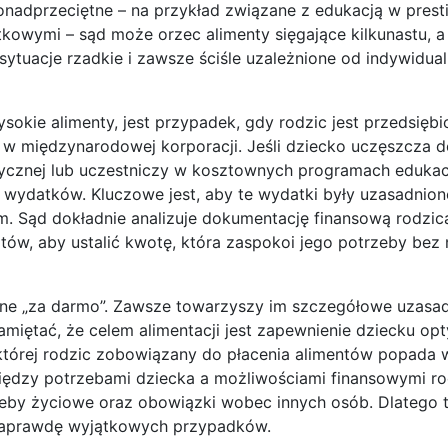
onadprzeciętne – na przykład związane z edukacją w pres
kowymi – sąd może orzec alimenty sięgające kilkunastu, a
k sytuacje rzadkie i zawsze ściśle uzależnione od indywidua
okie alimenty, jest przypadek, gdy rodzic jest przedsiębi
 międzynarodowej korporacji. Jeśli dziecko uczęszcza d
ycznej lub uczestniczy w kosztownych programach edukac
wydatków. Kluczowe jest, aby te wydatki były uzasadnione
. Sąd dokładnie analizuje dokumentację finansową rodzica
ów, aby ustalić kwotę, która zaspokoi jego potrzeby bez
ane „za darmo”. Zawsze towarzyszy im szczegółowe uzasad
amiętać, że celem alimentacji jest zapewnienie dziecku op
której rodzic zobowiązany do płacenia alimentów popada 
ędzy potrzebami dziecka a możliwościami finansowymi rod
eby życiowe oraz obowiązki wobec innych osób. Dlatego t
naprawdę wyjątkowych przypadków.