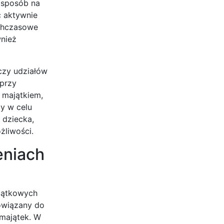
 sposób na
c aktywnie
ychczasowe
wnież
czy udziałów
przy
 majątkiem,
y w celu
 dziecka,
żliwości.
eniach
yjątkowych
owiązany do
majątek. W