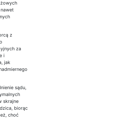
tiżowych
 nawet
lnych
orcą z
o
yjnych za
 i
, jak
 nadmiernego
nienie sądu,
tymalnych
w skrajne
zica, biorąc
eż, choć