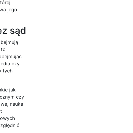
tórej
ywa jego
ez sąd
obejmują
 to
 obejmując
media czy
w tych
kie jak
tycznym czy
owe, nauka
t
nsowych
zględnić