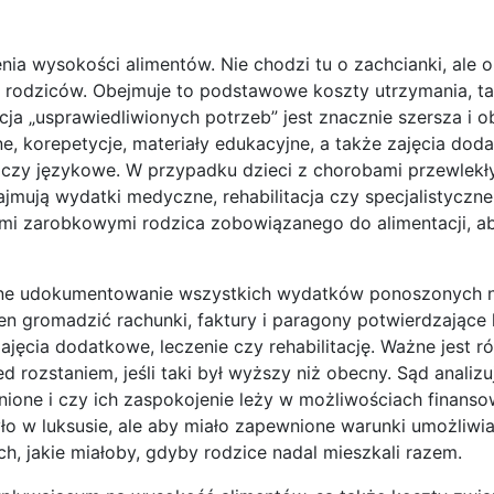
ia wysokości alimentów. Nie chodzi tu o zachcianki, ale o
rodziców. Obejmuje to podstawowe koszty utrzymania, ta
icja „usprawiedliwionych potrzeb” jest znacznie szersza i 
e, korepetycje, materiały edukacyjne, a także zajęcia dod
we czy językowe. W przypadku dzieci z chorobami przewlekł
mują wydatki medyczne, rehabilitacja czy specjalistyczne 
ami zarobkowymi rodzica zobowiązanego do alimentacji, ab
adne udokumentowanie wszystkich wydatków ponoszonych 
n gromadzić rachunki, faktury i paragony potwierdzające
ajęcia dodatkowe, leczenie czy rehabilitację. Ważne jest r
rozstaniem, jeśli taki był wyższy niż obecny. Sąd analizu
nione i czy ich zaspokojenie leży w możliwościach finans
ło w luksusie, ale aby miało zapewnione warunki umożliwia
ch, jakie miałoby, gdyby rodzice nadal mieszkali razem.