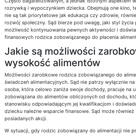
Często bagatelizowanym, a jednak istotnym aspektem w
rozrywką i wypoczynkiem dziecka. Obejmują one kino, tea
nie są tak priorytetowe jak edukacja czy zdrowie, równi
rozwój społeczny. Sąd bierze pod uwagę, jaki styl życia
możliwość kontynuowania pewnych aktywności i doświad
finansowych rodzica zobowiązanego do płacenia alimen
Jakie są możliwości zarobk
wysokość alimentów
Możliwości zarobkowe rodzica zobowiązanego do alimenta
świadczeń alimentacyjnych. Sąd nie patrzy wyłącznie na 
osoba, która celowo zaniża swoje dochody, pracuje na 
zobowiązana do alimentów obliczonych od dochodu, kt
stanowisku odpowiadającym jej kwalifikacjom i doświad
dziecku należne wsparcie finansowe. Sąd może równie
posiadanych akcji.
W sytuacji, gdy rodzic zobowiązany do alimentacji nie 