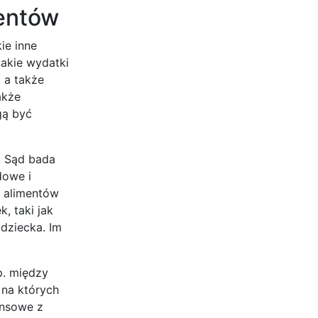
mentów
ie inne
jakie wydatki
 a także
akże
gą być
. Sąd bada
dowe i
ć alimentów
, taki jak
dziecka. Im
p. między
na których
ansowe z