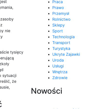
jest
Praca
ymania,
Prawo
Przemysł
 zasoby
Rolnictwo
 z
Sklepy
by nie
Sport
ty
Technologia
Transport
Turystyka
aście tysięcy
Ukryte Zajawki
perującą
Uroda
zkoły
Usługi
ąd
Wnętrza
 sytuacji
Zdrowie
eślić, że
susie,
Nowości
ć