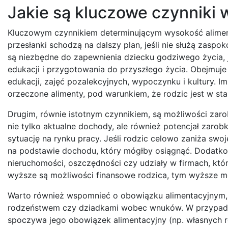
Jakie są kluczowe czynniki
Kluczowym czynnikiem determinującym wysokość alimentó
przesłanki schodzą na dalszy plan, jeśli nie służą zaspo
są niezbędne do zapewnienia dziecku godziwego życia, 
edukacji i przygotowania do przyszłego życia. Obejmuje 
edukacji, zajęć pozalekcyjnych, wypoczynku i kultury. 
orzeczone alimenty, pod warunkiem, że rodzic jest w sta
Drugim, równie istotnym czynnikiem, są możliwości zar
nie tylko aktualne dochody, ale również potencjał zaro
sytuację na rynku pracy. Jeśli rodzic celowo zaniża sw
na podstawie dochodu, który mógłby osiągnąć. Dodatkow
nieruchomości, oszczędności czy udziały w firmach, kt
wyższe są możliwości finansowe rodzica, tym wyższe m
Warto również wspomnieć o obowiązku alimentacyjnym, k
rodzeństwem czy dziadkami wobec wnuków. W przypadku,
spoczywa jego obowiązek alimentacyjny (np. własnych 