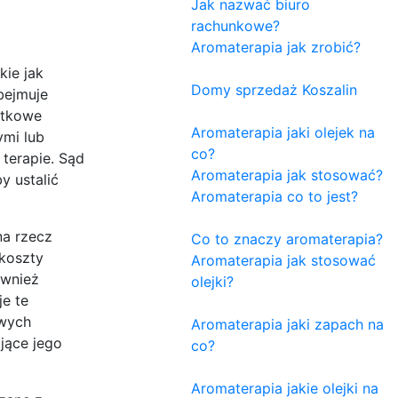
Jak nazwać biuro
rachunkowe?
Aromaterapia jak zrobić?
kie jak
Domy sprzedaż Koszalin
obejmuje
atkowe
Aromaterapia jaki olejek na
ymi lub
co?
terapie. Sąd
Aromaterapia jak stosować?
y ustalić
Aromaterapia co to jest?
na rzecz
Co to znaczy aromaterapia?
 koszty
Aromaterapia jak stosować
ównież
olejki?
je te
owych
Aromaterapia jaki zapach na
jące jego
co?
Aromaterapia jakie olejki na