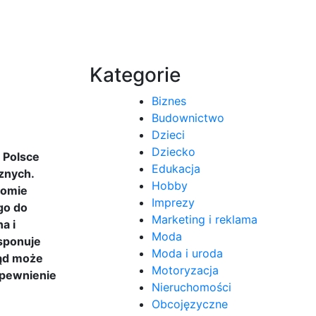
Kategorie
Biznes
Budownictwo
Dzieci
Dziecko
 Polsce
Edukacja
cznych.
Hobby
iomie
Imprezy
go do
Marketing i reklama
a i
Moda
ysponuje
Moda i uroda
sąd może
Motoryzacja
apewnienie
Nieruchomości
Obcojęzyczne