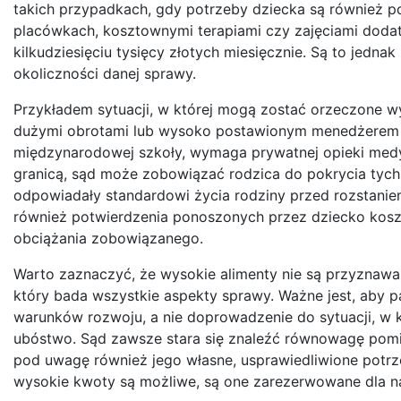
takich przypadkach, gdy potrzeby dziecka są również p
placówkach, kosztownymi terapiami czy zajęciami dodat
kilkudziesięciu tysięcy złotych miesięcznie. Są to jedna
okoliczności danej sprawy.
Przykładem sytuacji, w której mogą zostać orzeczone wys
dużymi obrotami lub wysoko postawionym menedżerem w
międzynarodowej szkoły, wymaga prywatnej opieki med
granicą, sąd może zobowiązać rodzica do pokrycia tych 
odpowiadały standardowi życia rodziny przed rozstaniem
również potwierdzenia ponoszonych przez dziecko koszt
obciążania zobowiązanego.
Warto zaznaczyć, że wysokie alimenty nie są przyznaw
który bada wszystkie aspekty sprawy. Ważne jest, aby p
warunków rozwoju, a nie doprowadzenie do sytuacji, w 
ubóstwo. Sąd zawsze stara się znaleźć równowagę pomi
pod uwagę również jego własne, usprawiedliwione potrz
wysokie kwoty są możliwe, są one zarezerwowane dla 