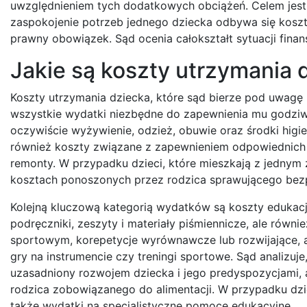
uwzględnieniem tych dodatkowych obciążeń. Celem jest 
zaspokojenie potrzeb jednego dziecka odbywa się koszt
prawny obowiązek. Sąd ocenia całokształt sytuacji finan
Jakie są koszty utrzymania
Koszty utrzymania dziecka, które sąd bierze pod uwagę 
wszystkie wydatki niezbędne do zapewnienia mu godzi
oczywiście wyżywienie, odzież, obuwie oraz środki higien
również koszty związane z zapewnieniem odpowiednich 
remonty. W przypadku dzieci, które mieszkają z jednym 
kosztach ponoszonych przez rodzica sprawującego bezp
Kolejną kluczową kategorią wydatków są koszty edukacji
podręczniki, zeszyty i materiały piśmiennicze, ale równ
sportowym, korepetycje wyrównawcze lub rozwijające, a 
gry na instrumencie czy treningi sportowe. Sąd analizuje
uzasadniony rozwojem dziecka i jego predyspozycjami, 
rodzica zobowiązanego do alimentacji. W przypadku dzi
także wydatki na specjalistyczne pomoce edukacyjne.