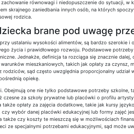
zachowanie równowagi i niedopuszczenie do sytuacji, w k
em skrajnego zaniedbania innych osób, na których spocz
sowej rodzica.
 dziecka brane pod uwagę prz
przy ustalaniu wysokości alimentów, są bardzo szerokie i 
wego życia i prawidłowego rozwoju. Podstawowe potrzeby
iczne. Jednakże, definicja ta rozciąga się znacznie dalej,
warunków mieszkaniowych, takich jak opłaty za czynsz, 
z rodziców, sąd często uwzględnia proporcjonalny udział 
ośrednią opiekę.
. Obejmują one nie tylko podstawowe potrzeby szkolne, ta
ież czesne za szkoły prywatne lub placówki o profilu artys
także opłaty za zajęcia dodatkowe, takie jak kursy język
, czy wybór danej placówki edukacyjnej lub formy zajęć jes
a także czy koszty te mieszczą się w możliwościach fina
eci ze specjalnymi potrzebami edukacyjnymi, sąd może uw