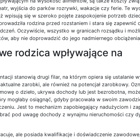
pływającym na wysokość alimentów, są także koszty zwią
tr, wyjścia do parków rozrywki, wakacje czy ferie. Te wy
eż wpisują się w szeroko pojęte zaspokojenie potrzeb dziec
 prowadziła rodzina przed rozstaniem i stara się zapewnić 
czeń. Oczywiście, wszystko w granicach rozsądku i możl
tów, aby nie doprowadzić do jego nadmiernego obciążenia
owe rodzica wpływające na
cji stanowią drugi filar, na którym opiera się ustalanie 
aktualne zarobki, ale również na potencjał zarobkowy. Ozn
umowę o dzieło, ukrywa dochody lub jest bezrobotna, moż
óry mogłaby osiągnąć, gdyby pracowała w swoim zawodzie
czeniu. Jest to mechanizm zapobiegający nadużyciom i za
ż brać pod uwagę dochody z wynajmu nieruchomości czy d
pracuje, ale posiada kwalifikacje i doświadczenie zawodow