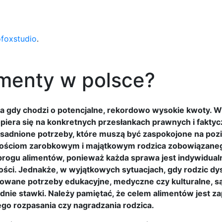
ofoxstudio
.
imenty w polsce?
za gdy chodzi o potencjalne, rekordowo wysokie kwoty. W
 opiera się na konkretnych przesłankach prawnych i fakty
asadnione potrzeby, które muszą być zaspokojone na poz
liwościom zarobkowym i majątkowym rodzica zobowiązane
progu alimentów, ponieważ każda sprawa jest indywidualn
ności. Jednakże, w wyjątkowych sytuacjach, gdy rodzic d
owane potrzeby edukacyjne, medyczne czy kulturalne, 
dnie stawki. Należy pamiętać, że celem alimentów jest z
go rozpasania czy nagradzania rodzica.