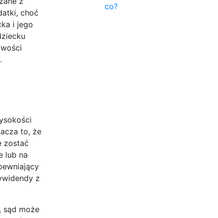
zane z
co?
datki, choć
ka i jego
dziecku
iwości
.
wysokości
acza to, że
e zostać
 lub na
pewniający
ywidendy z
e, sąd może