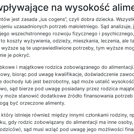
 wpływające na wysokość ali
w jest zasada „ius cogens”, czyli dobra dziecka. Wszystk
kojeniu uzasadnionych potrzeb małoletniego. Sąd analizuje, 
jego wszechstronnego rozwoju fizycznego i psychicznego,
to koszty wyżywienia, odzieży, mieszkania, leczenia, ale t
Im wyższe są te usprawiedliwione potrzeby, tym wyższe mo
nie je pokryć.
obkowe i majątkowe rodzica zobowiązanego do alimentacji
bkowy, biorąc pod uwagę kwalifikacje, doświadczenie zawo
oje dochody lub jest bezrobotny, sąd może ustalić wysokoś
o, sąd bierze pod uwagę posiadany przez rodzica majątek
óry może stanowić dodatkowe źródło finansowania potrzeb 
ogą być orzeczone alimenty.
tóry istnieje również między innymi członkami rodziny, n
 gdy rodzic zobowiązany do alimentacji ma inne osoby, 
rodziców), sąd musi wziąć pod uwagę jego możliwości fin