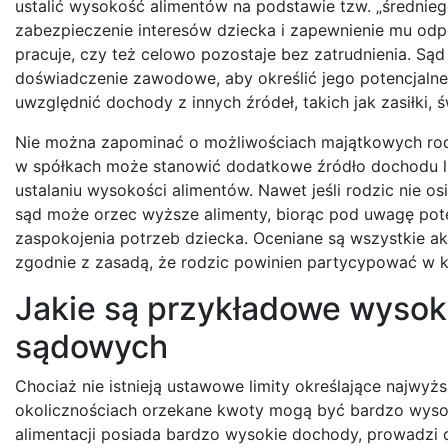
ustalić wysokość alimentów na podstawie tzw. „średnie
zabezpieczenie interesów dziecka i zapewnienie mu odp
pracuje, czy też celowo pozostaje bez zatrudnienia. Sąd
doświadczenie zawodowe, aby określić jego potencjaln
uwzględnić dochody z innych źródeł, takich jak zasiłki, 
Nie można zapominać o możliwościach majątkowych rodz
w spółkach może stanowić dodatkowe źródło dochodu lu
ustalaniu wysokości alimentów. Nawet jeśli rodzic nie 
sąd może orzec wyższe alimenty, biorąc pod uwagę pote
zaspokojenia potrzeb dziecka. Oceniane są wszystkie a
zgodnie z zasadą, że rodzic powinien partycypować w k
Jakie są przykładowe wysok
sądowych
Chociaż nie istnieją ustawowe limity określające najwy
okolicznościach orzekane kwoty mogą być bardzo wysok
alimentacji posiada bardzo wysokie dochody, prowadzi