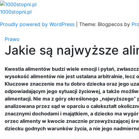
Skip
to
1000stopni.pl
content
Proudly powered by WordPress
|
Theme: Blogpecos by
Pr
Prawo
Jakie są najwyższe al
Kwestia alimentów budzi wiele emocji i pytań, zwłaszc
wysokość alimentów nie jest ustalana arbitralnie, lecz
Kluczowe znaczenie ma tu dobro dziecka oraz jego uz
odpowiadającym jego sytuacji życiowej, a także moż
alimentacji. Nie ma z góry określonego „najwyższego” 
analizowana przez sąd w oparciu o całokształt okolicz
znacznymi dochodami i majątkiem, a dziecko ma wygór
orzec alimenty w kwocie znacznie przewyższającej śre
dziecku godnych warunków życia, a nie jego nadmierne