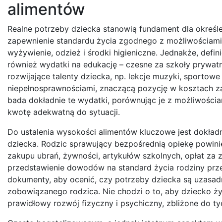
alimentów
Realne potrzeby dziecka stanowią fundament dla określen
zapewnienie standardu życia zgodnego z możliwościami 
wyżywienie, odzież i środki higieniczne. Jednakże, defin
również wydatki na edukację – czesne za szkoły prywatn
rozwijające talenty dziecka, np. lekcje muzyki, sporto
niepełnosprawnościami, znaczącą pozycję w kosztach zaj
bada dokładnie te wydatki, porównując je z możliwości
kwotę adekwatną do sytuacji.
Do ustalenia wysokości alimentów kluczowe jest dokł
dziecka. Rodzic sprawujący bezpośrednią opiekę powinie
zakupu ubrań, żywności, artykułów szkolnych, opłat za z
przedstawienie dowodów na standard życia rodziny przed 
dokumenty, aby ocenić, czy potrzeby dziecka są uzasad
zobowiązanego rodzica. Nie chodzi o to, aby dziecko ży
prawidłowy rozwój fizyczny i psychiczny, zbliżone do ty