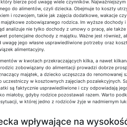
który bierze pod uwagę wiele czynników. Najważniejszym 
ego do alimentów, czyli dziecka. Obejmuje to koszty utrz
ekiem i rozwojem, takie jak zajęcia dodatkowe, wakacje czy
i majątkowe zobowiązanego rodzica. Im wyższe dochody i
d analizuje nie tylko dochody z umowy o pracę, ale także
wet potencjalne dochody z majątku. Ważne jest również, a
d uwagę jego własne usprawiedliwione potrzeby oraz kosz
iązek alimentacyjny.
imentów w kwotach przekraczających kilka, a nawet kilkan
y rodzic zobowiązany do alimentacji prowadzi dobrze pros
 znaczący majątek, a dziecko uczęszcza do renomowanej s
ub uczestniczy w kosztownych zajęciach pozalekcyjnych. S
ki są faktycznie usprawiedliwione i czy odpowiadają jego
cko miałoby, gdyby rodzice pozostawali razem. Warto podkr
ytuacji, w której jedno z rodziców żyje w nadmiernym luk
ziecka wpływające na wysokoś