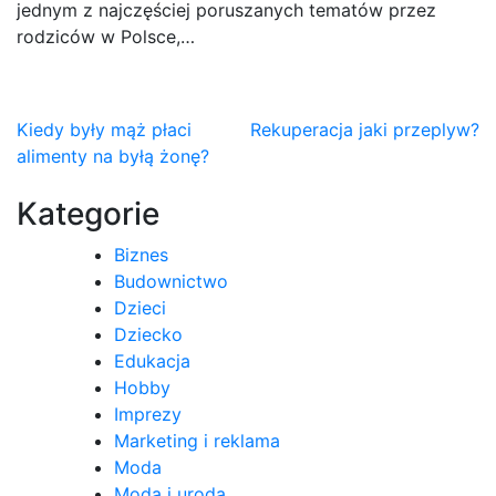
jednym z najczęściej poruszanych tematów przez
rodziców w Polsce,…
Nawigacja
Kiedy były mąż płaci
Rekuperacja jaki przeplyw?
alimenty na byłą żonę?
wpisu
Kategorie
Biznes
Budownictwo
Dzieci
Dziecko
Edukacja
Hobby
Imprezy
Marketing i reklama
Moda
Moda i uroda