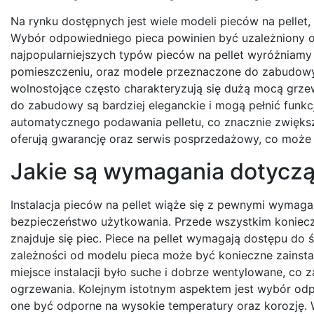
Na rynku dostępnych jest wiele modeli pieców na pellet,
Wybór odpowiedniego pieca powinien być uzależniony 
najpopularniejszych typów pieców na pellet wyróżniam
pomieszczeniu, oraz modele przeznaczone do zabudowy,
wolnostojące często charakteryzują się dużą mocą grzew
do zabudowy są bardziej eleganckie i mogą pełnić funk
automatycznego podawania pelletu, co znacznie zwięks
oferują gwarancję oraz serwis posprzedażowy, co może
Jakie są wymagania dotycząc
Instalacja pieców na pellet wiąże się z pewnymi wymagan
bezpieczeństwo użytkowania. Przede wszystkim konieczn
znajduje się piec. Piece na pellet wymagają dostępu d
zależności od modelu pieca może być konieczne zainsta
miejsce instalacji było suche i dobrze wentylowane, co
ogrzewania. Kolejnym istotnym aspektem jest wybór odp
one być odporne na wysokie temperatury oraz korozję.