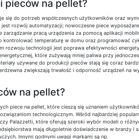
i pieców na pellet?
owuje się do potrzeb współczesnych użytkowników oraz wy
 jest rozwój automatyzacji; nowoczesne piece wyposażan
 zarządzanie pracą urządzenia za pomocą aplikacji mobil
wo kontrolować temperaturę w domu oraz programować cy
m rozwoju technologii jest poprawa efektywności energety
 energetycznej, które zużywają mniej paliwa przy jednocz
riały używane do produkcji pieców stają się coraz bardzi
rdzewna zwiększają trwałość i odporność urządzeń na w
ców na pellet?
ch piece na pellet, które cieszą się uznaniem użytkownik
rozwiązaniom technologicznym. Wśród najbardziej popular
zy Palazzetti, które oferują szeroki wybór modeli o różny
dsiębiorstwa mają długoletnie doświadczenie w branży i s
wczych. Innymi godnymi uwagi markami są np.