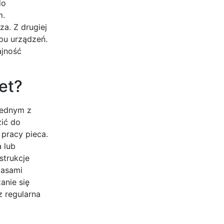
do
m.
a. Z drugiej
pu urządzeń.
ajność
et?
Jednym z
zić do
pracy pieca.
 lub
strukcje
zasami
anie się
 regularna