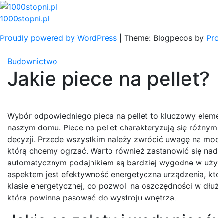
Skip
to
1000stopni.pl
content
Proudly powered by WordPress
|
Theme: Blogpecos by
Pr
Budownictwo
Jakie piece na pellet?
Wybór odpowiedniego pieca na pellet to kluczowy elem
naszym domu. Piece na pellet charakteryzują się różny
decyzji. Przede wszystkim należy zwrócić uwagę na mo
którą chcemy ogrzać. Warto również zastanowić się nad
automatycznym podajnikiem są bardziej wygodne w użyt
aspektem jest efektywność energetyczna urządzenia, któ
klasie energetycznej, co pozwoli na oszczędności w dłu
która powinna pasować do wystroju wnętrza.