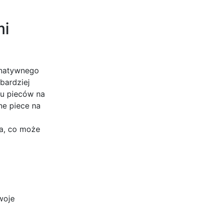
mi
ernatywnego
bardziej
ku pieców na
ne piece na
ia, co może
woje