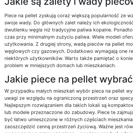
Jakie są zalety i wady piecó
Piece na pellet zyskują coraz większą popularność ze wz
swoje wady. Do głównych zalet należy ich ekologiczność
dwutlenku węgla niż tradycyjne paliwa kopalne. Ponadto
czas przy minimalnym zużyciu paliwa. Wiele modeli ofe
użytkowania. Z drugiej strony, wadą pieców na pellet 
węglowych czy gazowych. Dodatkowo wymagają one regul
niektórych użytkowników. Warto także pamiętać o koni
problem w mniejszych domach lub mieszkaniach.
Jakie piece na pellet wybra
W przypadku małych mieszkań wybór pieca na pellet w
uwagi ze względu na ograniczoną przestrzeń oraz specy
Najlepszym rozwiązaniem dla takich lokali są kompakto
lub modele przeznaczone do zabudowy. Piece te zajmują
być łatwo umieszczone w różnych częściach mieszkania
zaoszczędzić cenną przestrzeń życiową. Ważne jest rów