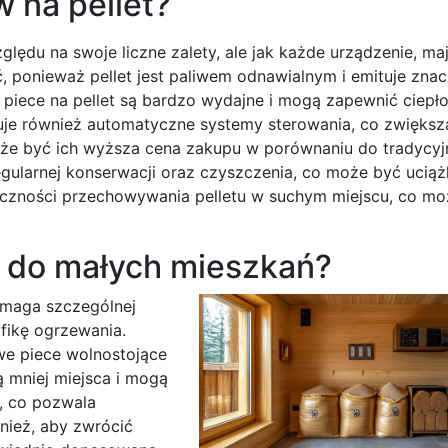
w na pellet?
ględu na swoje liczne zalety, ale jak każde urządzenie, ma
, ponieważ pellet jest paliwem odnawialnym i emituje znac
 piece na pellet są bardzo wydajne i mogą zapewnić ciepło
ruje również automatyczne systemy sterowania, co zwięks
może być ich wyższa cena zakupu w porównaniu do tradycy
arnej konserwacji oraz czyszczenia, co może być uciążl
eczności przechowywania pelletu w suchym miejscu, co mo
ć do małych mieszkań?
ymaga szczególnej
fikę ogrzewania.
we piece wolnostojące
 mniej miejsca i mogą
, co pozwala
nież, aby zwrócić