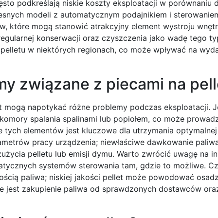
ęsto podkreślają niskie koszty eksploatacji w porównaniu 
zesnych modeli z automatycznym podajnikiem i sterowanie
, które mogą stanowić atrakcyjny element wystroju wnętrz
egularnej konserwacji oraz czyszczenia jako wadę tego ty
i pelletu w niektórych regionach, co może wpływać na wyd
my związane z piecami na pell
et mogą napotykać różne problemy podczas eksploatacji. 
b komory spalania spalinami lub popiołem, co może prowad
 tych elementów jest kluczowe dla utrzymania optymalnej 
metrów pracy urządzenia; niewłaściwe dawkowanie paliwa
życia pelletu lub emisji dymu. Warto zwrócić uwagę na in
atycznych systemów sterowania tam, gdzie to możliwe. C
ścią paliwa; niskiej jakości pellet może powodować osadz
e jest zakupienie paliwa od sprawdzonych dostawców oraz