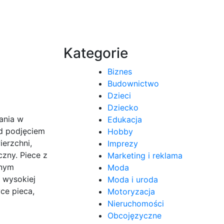
Kategorie
Biznes
Budownictwo
Dzieci
Dziecko
ania w
Edukacja
ed podjęciem
Hobby
erzchni,
Imprezy
zny. Piece z
Marketing i reklama
tnym
Moda
 wysokiej
Moda i uroda
ce pieca,
Motoryzacja
Nieruchomości
Obcojęzyczne