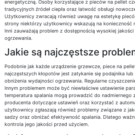
energetyczną. Osoby korzystające z pieców na pellet cz
tradycyjnych źródeł ciepła oraz łatwość obsługi nowoc
Użytkownicy zwracają również uwagę na estetykę pieców
strony niektórzy użytkownicy wskazują na konieczność r
Inni zauważają problem z dostępnością wysokiej jakośc
ogrzewania.
Jakie są najczęstsze proble
Podobnie jak każde urządzenie grzewcze, piece na pell
najczęstszych kłopotów jest zatykanie się podajnika lu
obniżenia wydajności ogrzewania. Regularne czyszczenie
Innym problemem może być niewłaściwe ustawienie para
temperatura spalania mogą prowadzić do nadmiernego zu
producenta dotyczące ustawień oraz korzystać z autom
użytkownicy zgłaszają również problemy związane z jako
sadzy oraz obniżać efektywność spalania. Dlatego ważn
kontrola jego jakości przed użyciem.