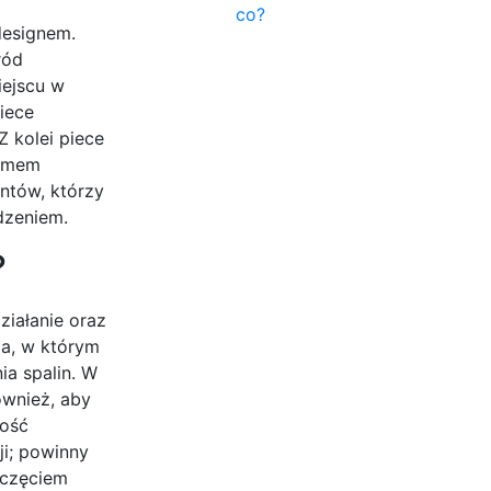
co?
designem.
ród
iejscu w
iece
 kolei piece
temem
ntów, którzy
dzeniem.
?
ziałanie oraz
ia, w którym
ia spalin. W
ównież, aby
ność
i; powinny
oczęciem