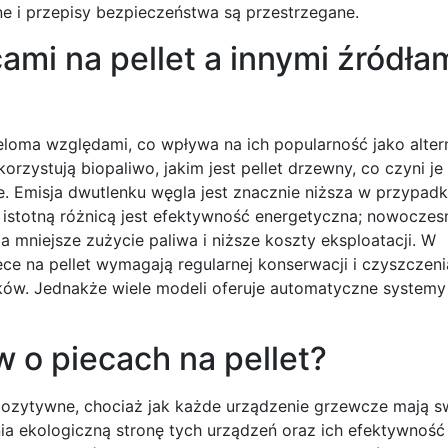
ne i przepisy bezpieczeństwa są przestrzegane.
ami na pellet a innymi źródła
 wieloma względami, co wpływa na ich popularność jako alt
zystują biopaliwo, jakim jest pellet drzewny, co czyni je 
. Emisja dwutlenku węgla jest znacznie niższa w przypad
ą istotną różnicą jest efektywność energetyczna; nowoczes
a mniejsze zużycie paliwa i niższe koszty eksploatacji. W
ce na pellet wymagają regularnej konserwacji i czyszczen
ków. Jednakże wiele modeli oferuje automatyczne systemy
w o piecach na pellet?
pozytywne, chociaż jak każde urządzenie grzewcze mają s
a ekologiczną stronę tych urządzeń oraz ich efektywność