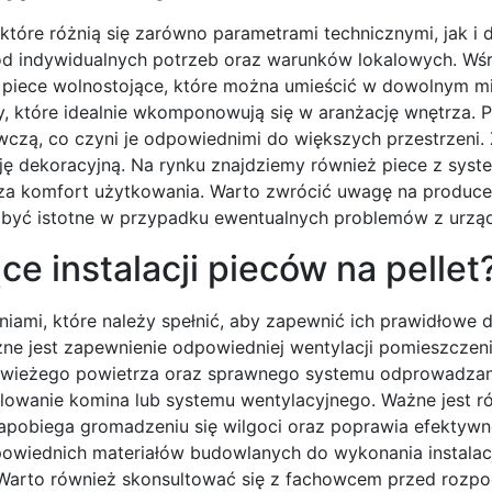
 które różnią się zarówno parametrami technicznymi, jak i 
od indywidualnych potrzeb oraz warunków lokalowych. Wś
y piece wolnostojące, które można umieścić w dowolnym m
 które idealnie wkomponowują się w aranżację wnętrza. P
czą, co czyni je odpowiednimi do większych przestrzeni. Z
cję dekoracyjną. Na rynku znajdziemy również piece z sys
za komfort użytkowania. Warto zwrócić uwagę na produce
 być istotne w przypadku ewentualnych problemów z urzą
e instalacji pieców na pellet
iami, które należy spełnić, aby zapewnić ich prawidłowe d
e jest zapewnienie odpowiedniej wentylacji pomieszczen
o świeżego powietrza oraz sprawnego systemu odprowadzan
lowanie komina lub systemu wentylacyjnego. Ważne jest r
 zapobiega gromadzeniu się wilgoci oraz poprawia efektyw
owiednich materiałów budowlanych do wykonania instalacj
 Warto również skonsultować się z fachowcem przed rozp