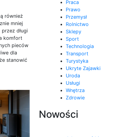
Praca
Prawo
ją również
Przemysł
znie mniej
Rolnictwo
 przez długi
Sklepy
za komfort
Sport
jnych pieców
Technologia
iwe dla
Transport
że stanowić
Turystyka
Ukryte Zajawki
Uroda
Usługi
Wnętrza
Zdrowie
Nowości