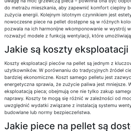
uwagę na moc grzewczą pieca – powinna ona być odp
do metrażu mieszkania, aby zapewnić komfort cieplny 
zużycia energii. Kolejnym istotnym czynnikiem jest estet
nowoczesne piece na pellet dostępne są w różnych kolo
pozwala na ich harmonijne wkomponowanie w wystrój w
rozważyć modele z funkcją wentylacji, które umożliwi
Jakie są koszty eksploatacji
Koszty eksploatacji pieców na pellet są jednym z kluc
użytkowników. W porównaniu do tradycyjnych źródeł ciepł
bardziej ekonomiczne. Koszt samego pelletu jest zazwyc
energetyczna sprawia, że zużycie paliwa jest mniejsze
eksploatacją pieca; obejmują one nie tylko zakup sameg
naprawy. Koszty te mogą się różnić w zależności od mod
uwzględnić wydatki związane z instalacją systemu went
budowlane lub normy bezpieczeństwa.
Jakie piece na pellet są do