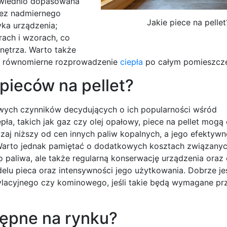
owiednio dopasowana
bez nadmiernego
Jakie piece na pellet
yka urządzenia;
rach i wzorach, co
nętrza. Warto także
ają równomierne rozprowadzenie
ciepła
po całym pomieszcze
 pieców na pellet?
zowych czynników decydujących o ich popularności wśród
a, takich jak gaz czy olej opałowy, piece na pellet mogą
zaj niższy od cen innych paliw kopalnych, a jego efektyw
. Warto jednak pamiętać o dodatkowych kosztach związanyc
o paliwa, ale także regularną konserwację urządzenia oraz
elu pieca oraz intensywności jego użytkowania. Dobrze je
ylacyjnego czy kominowego, jeśli takie będą wymagane pr
stępne na rynku?