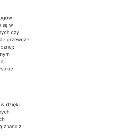
mogów
e są w
nych czy
kle grzewcze
cznej;
esnym
ej
ysokie
ów dzięki
nych
ch
ą znane z