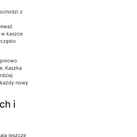
pochodzi z
nieważ
a w kaszce
 często
opniowo
e. Kaszka
rdziej
a każdy nowy
ch i
ają jeszcze