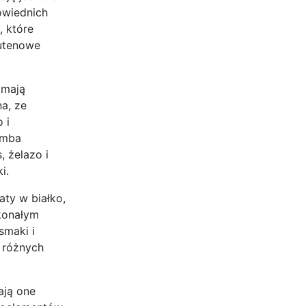
owiednich
, które
lutenowe
 mają
na, ze
 i
omba
 żelazo i
i.
aty w białko,
skonałym
smaki i
 różnych
ają one