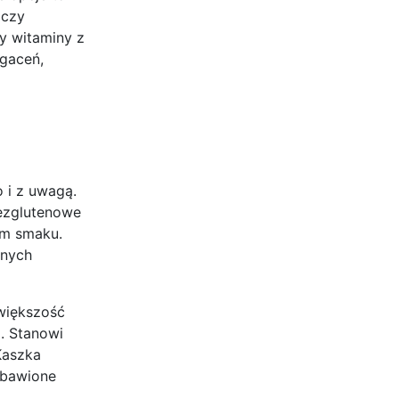
 czy
zy witaminy z
ogaceń,
 i z uwagą.
bezglutenowe
ym smaku.
lnych
 większość
a. Stanowi
Kaszka
zbawione