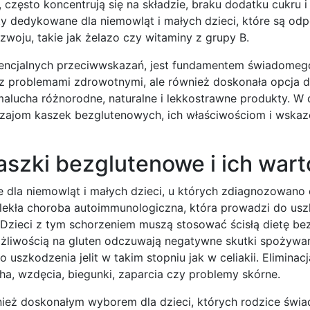
, często koncentrują się na składzie, braku dodatku cukru 
y dedykowane dla niemowląt i małych dzieci, które są od
woju, takie jak żelazo czy witaminy z grupy B.
tencjalnych przeciwwskazań, jest fundamentem świadomeg
i z problemami zdrowotnymi, ale również doskonała opcja d
lucha różnorodne, naturalne i lekkostrawne produkty. W 
odzajom kaszek bezglutenowych, ich właściwościom i wsk
szki bezglutenowe i ich war
dla niemowląt i małych dzieci, u których zdiagnozowano c
ewlekła choroba autoimmunologiczna, która prowadzi do us
Dzieci z tym schorzeniem muszą stosować ścisłą dietę b
ażliwością na gluten odczuwają negatywne skutki spożywan
uszkodzenia jelit w takim stopniu jak w celiakii. Eliminacj
cha, wzdęcia, biegunki, zaparcia czy problemy skórne.
ież doskonałym wyborem dla dzieci, których rodzice świ