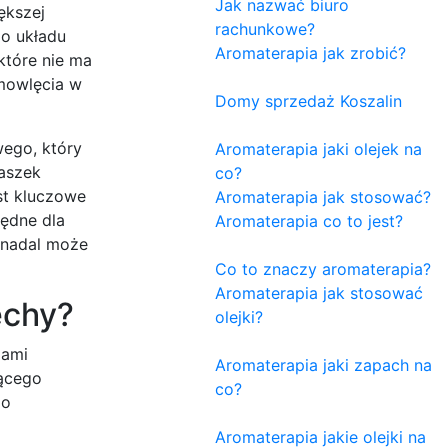
Jak nazwać biuro
ększej
rachunkowe?
go układu
Aromaterapia jak zrobić?
które nie ma
emowlęcia w
Domy sprzedaż Koszalin
wego, który
Aromaterapia jaki olejek na
kaszek
co?
st kluczowe
Aromaterapia jak stosować?
będne dla
Aromaterapia co to jest?
 nadal może
Co to znaczy aromaterapia?
Aromaterapia jak stosować
echy?
olejki?
iami
Aromaterapia jaki zapach na
jącego
co?
Do
Aromaterapia jakie olejki na