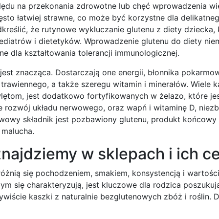
ględu na przekonania zdrowotne lub chęć wprowadzenia wi
sto łatwiej strawne, co może być korzystne dla delikatne
eślić, że rutynowe wykluczanie glutenu z diety dziecka, 
ediatrów i dietetyków. Wprowadzenie glutenu do diety ni
e dla kształtowania tolerancji immunologicznej.
est znacząca. Dostarczają one energii, błonnika pokarmo
trawiennego, a także szeregu witamin i minerałów. Wiele 
tom, jest dodatkowo fortyfikowanych w żelazo, które je
ce rozwój układu nerwowego, oraz wapń i witaminę D, niez
tawowy składnik jest pozbawiony glutenu, produkt końcowy
 malucha.
najdziemy w sklepach i ich c
óżnią się pochodzeniem, smakiem, konsystencją i wartośc
zym się charakteryzują, jest kluczowe dla rodzica poszuku
wiście kaszki z naturalnie bezglutenowych zbóż i roślin. 