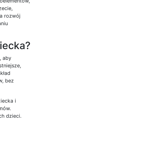
kroelementów,
ecie,
a rozwój
aniu
iecka?
, aby
tniejsze,
skład
w, bez
iecka i
rmów.
h dzieci.