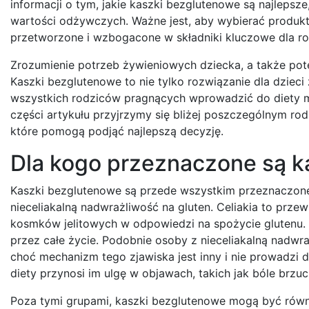
informacji o tym, jakie kaszki bezglutenowe są najlepsze
wartości odżywczych. Ważne jest, aby wybierać produkt
przetworzone i wzbogacone w składniki kluczowe dla roz
Zrozumienie potrzeb żywieniowych dziecka, a także po
Kaszki bezglutenowe to nie tylko rozwiązanie dla dziec
wszystkich rodziców pragnących wprowadzić do diety ma
części artykułu przyjrzymy się bliżej poszczególnym r
które pomogą podjąć najlepszą decyzję.
Dla kogo przeznaczone są ka
Kaszki bezglutenowe są przede wszystkim przeznaczone 
nieceliakalną nadwrażliwość na gluten. Celiakia to prz
kosmków jelitowych w odpowiedzi na spożycie glutenu. 
przez całe życie. Podobnie osoby z nieceliakalną nadwr
choć mechanizm tego zjawiska jest inny i nie prowadzi do 
diety przynosi im ulgę w objawach, takich jak bóle brzu
Poza tymi grupami, kaszki bezglutenowe mogą być równ