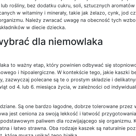
 lub rośliny, bez dodatku cukru, soli, sztucznych aromatów
ych w witaminy i minerały, takie jak żelazo, cynk, jod c
ię organizmu. Należy zwracać uwagę na obecność tych wzb
składników w diecie dziecka.
wybrać dla niemowlaka
ka to ważny etap, który powinien odbywać się stopniowo
owego i hipoalergiczne. W kontekście tego, jakie kaszki 
, zazwyczaj polecane są te o prostym składzie i delikatn
ąt od 4. lub 6. miesiąca życia, w zależności od indywidua
ydziane. Są one bardzo łagodne, dobrze tolerowane przez
owa jest ceniona za swoją lekkość i łatwość przygotowani
ą podstawowym paliwem dla rozwijającego się organizmu. 
atna i łatwo strawna. Oba rodzaje kaszek są naturalnie po
, które muszą unikać tego białka.