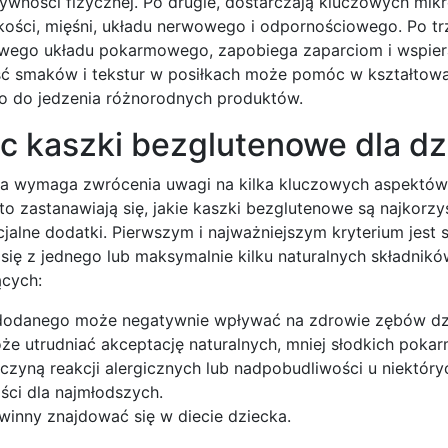
ktywności fizycznej. Po drugie, dostarczają kluczowych mi
ości, mięśni, układu nerwowego i odpornościowego. Po trz
wego układu pokarmowego, zapobiega zaparciom i wspier
ość smaków i tekstur w posiłkach może pomóc w kształtow
o do jedzenia różnorodnych produktów.
c kaszki bezglutenowe dla dz
a wymaga zwrócenia uwagi na kilka kluczowych aspektów
 zastanawiają się, jakie kaszki bezglutenowe są najkorzys
alne dodatki. Pierwszym i najważniejszym kryterium jest 
się z jednego lub maksymalnie kilku naturalnych składnikó
ących:
u dodanego może negatywnie wpływać na zdrowie zębów dz
że utrudniać akceptację naturalnych, mniej słodkich poka
czyną reakcji alergicznych lub nadpobudliwości u niektóryc
ści dla najmłodszych.
owinny znajdować się w diecie dziecka.