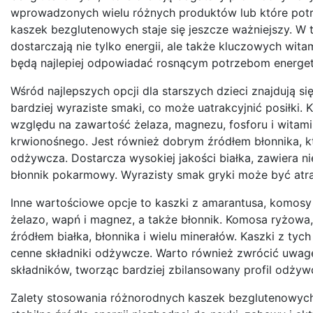
wprowadzonych wielu różnych produktów lub które po
kaszek bezglutenowych staje się jeszcze ważniejszy. W 
dostarczają nie tylko energii, ale także kluczowych wita
będą najlepiej odpowiadać rosnącym potrzebom energe
Wśród najlepszych opcji dla starszych dzieci znajdują si
bardziej wyraziste smaki, co może uatrakcyjnić posiłki. 
względu na zawartość żelaza, magnezu, fosforu i witam
krwionośnego. Jest również dobrym źródłem błonnika, kt
odżywcza. Dostarcza wysokiej jakości białka, zawiera n
błonnik pokarmowy. Wyrazisty smak gryki może być atra
Inne wartościowe opcje to kaszki z amarantusa, komosy 
żelazo, wapń i magnez, a także błonnik. Komosa ryżowa,
źródłem białka, błonnika i wielu minerałów. Kaszki z t
cenne składniki odżywcze. Warto również zwrócić uwagę 
składników, tworząc bardziej zbilansowany profil odżyw
Zalety stosowania różnorodnych kaszek bezglutenowych w