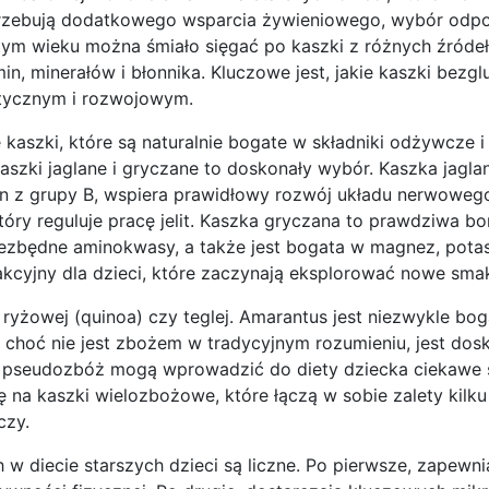
trzebują dodatkowego wsparcia żywieniowego, wybór odp
tym wieku można śmiało sięgać po kaszki z różnych źródeł
min, minerałów i błonnika. Kluczowe jest, jakie kaszki bezg
tycznym i rozwojowym.
ę kaszki, które są naturalnie bogate w składniki odżywcze i
Kaszki jaglane i gryczane to doskonały wybór. Kaszka jagla
in z grupy B, wspiera prawidłowy rozwój układu nerwowego
óry reguluje pracę jelit. Kaszka gryczana to prawdziwa b
iezbędne aminokwasy, a także jest bogata w magnez, potas,
kcyjny dla dzieci, które zaczynają eksplorować nowe smak
ryżowej (quinoa) czy teglej. Amarantus jest niezwykle bog
 choć nie jest zbożem w tradycyjnym rozumieniu, jest do
ych pseudozbóż mogą wprowadzić do diety dziecka ciekawe 
na kaszki wielozbożowe, które łączą w sobie zalety kilku
czy.
 diecie starszych dzieci są liczne. Po pierwsze, zapewni