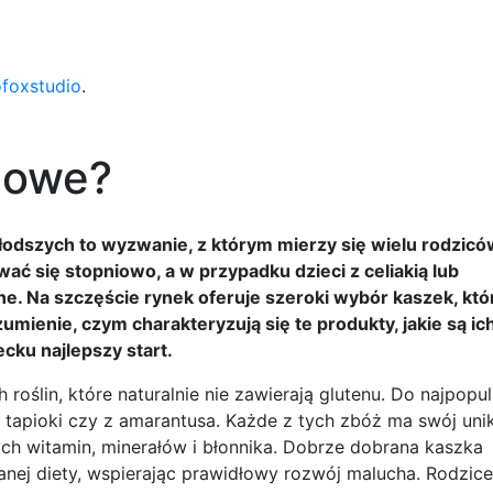
ofoxstudio
.
nowe?
dszych to wyzwanie, z którym mierzy się wielu rodzicó
ć się stopniowo, a w przypadku dzieci z celiakią lub
ne. Na szczęście rynek oferuje szeroki wybór kaszek, kt
ienie, czym charakteryzują się te produkty, jakie są ich 
ku najlepszy start.
oślin, które naturalnie nie zawierają glutenu. Do najpopul
z tapioki czy z amarantusa. Każde z tych zbóż ma swój unik
h witamin, minerałów i błonnika. Dobrze dobrana kaszka
nej diety, wspierając prawidłowy rozwój malucha. Rodzice