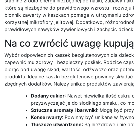
stabilne źródło energii niezbędnej do nauki, zabawy i a
które są niezbędne do prawidłowego wzrostu i rozwoju k
błonnik zawarty w kaszkach pomaga w utrzymaniu zdro
korzystnej mikroflory jelitowej. Dodatkowo, różnorodn
prawidłowych nawyków żywieniowych i zachęcić dzieck
Na co zwrócić uwagę kupują
Wybór odpowiednich kaszek bezglutenowych dla dzieck
zapewnić mu zdrowy i bezpieczny posiłek. Rodzice często
biorąc pod uwagę skład, wartości odżywcze oraz potencj
produktu. Idealne kaszki bezglutenowe powinny składać 
zbędnych dodatków. Należy unikać produktów zawieraj
Dodany cukier
: Nawet niewielka ilość cukr
przyzwyczajać je do słodkiego smaku, co mo
Sztuczne aromaty i barwniki
: Mogą być przy
Konserwanty
: Powinny być unikane w żywno
Tłuszcze utwardzone
: Są niezdrowe i nie p