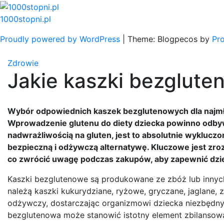
Skip
to
1000stopni.pl
content
Proudly powered by WordPress
|
Theme: Blogpecos by
Pr
Zdrowie
Jakie kaszki bezglute
Wybór odpowiednich kaszek bezglutenowych dla najmło
Wprowadzenie glutenu do diety dziecka powinno odbywa
nadwrażliwością na gluten, jest to absolutnie wykluczo
bezpieczną i odżywczą alternatywę. Kluczowe jest zrozum
co zwrócić uwagę podczas zakupów, aby zapewnić dziec
Kaszki bezglutenowe są produkowane ze zbóż lub innych r
należą kaszki kukurydziane, ryżowe, gryczane, jaglane, 
odżywczy, dostarczając organizmowi dziecka niezbędnyc
bezglutenowa może stanowić istotny element zbilansowa