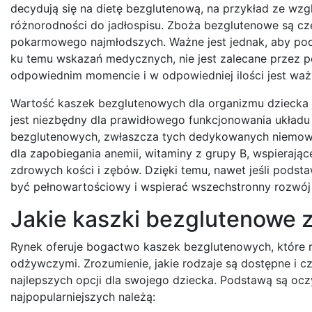
decydują się na dietę bezglutenową, na przykład ze wz
różnorodności do jadłospisu. Zboża bezglutenowe są czę
pokarmowego najmłodszych. Ważne jest jednak, aby podkr
ku temu wskazań medycznych, nie jest zalecane przez p
odpowiednim momencie i w odpowiedniej ilości jest ważn
Wartość kaszek bezglutenowych dla organizmu dziecka j
jest niezbędny dla prawidłowego funkcjonowania układu 
bezglutenowych, zwłaszcza tych dedykowanych niemowlę
dla zapobiegania anemii, witaminy z grupy B, wspierają
zdrowych kości i zębów. Dzięki temu, nawet jeśli pods
być pełnowartościowy i wspierać wszechstronny rozwój
Jakie kaszki bezglutenowe z
Rynek oferuje bogactwo kaszek bezglutenowych, które r
odżywczymi. Zrozumienie, jakie rodzaje są dostępne i c
najlepszych opcji dla swojego dziecka. Podstawą są oczy
najpopularniejszych należą: