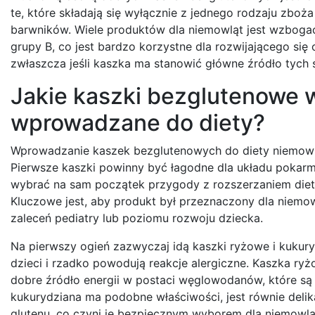
te, które składają się wyłącznie z jednego rodzaju zboża
barwników. Wiele produktów dla niemowląt jest wzbogacan
grupy B, co jest bardzo korzystne dla rozwijającego s
zwłaszcza jeśli kaszka ma stanowić główne źródło tych 
Jakie kaszki bezglutenowe 
wprowadzane do diety?
Wprowadzanie kaszek bezglutenowych do diety niemowla
Pierwsze kaszki powinny być łagodne dla układu pokarm
wybrać na sam początek przygody z rozszerzaniem diety
Kluczowe jest, aby produkt był przeznaczony dla niemowl
zaleceń pediatry lub poziomu rozwoju dziecka.
Na pierwszy ogień zazwyczaj idą kaszki ryżowe i kukur
dzieci i rzadko powodują reakcje alergiczne. Kaszka ryż
dobre źródło energii w postaci węglowodanów, które s
kukurydziana ma podobne właściwości, jest równie delik
glutenu, co czyni je bezpiecznym wyborem dla niemowląt