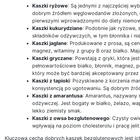
Kaszki ryżowe
: Są jednymi z najczęściej wy
dobrym źródłem węglowodanów złożonych, dos
pierwszymi wprowadzonymi do diety niemow
Kaszki kukurydziane
: Podobnie jak ryżowe, 
składników odżywczych, w tym błonnika i nie
Kaszki jaglane
: Produkowane z prosa, są cen
magnez, witaminy z grupy B oraz białko. Maj
Kaszki gryczane
: Powstają z gryki, która j
pełnowartościowe białko, błonnik, magnez, p
który może być bardziej akceptowany przez s
Kaszki z tapioki
: Pozyskiwane z korzenia man
konsystencją po ugotowaniu. Są dobrym źr
Kaszki z amarantusa
: Amarantus, nazywany 
odżywczej. Jest bogaty w białko, żelazo, wa
lekko ziemisty smak.
Kaszki z owsa bezglutenowego
: Czysty owi
wpływają na poziom cholesterolu i pracę jeli
Kluczową cechą dobrych kaszek bezglutenowych jest ich