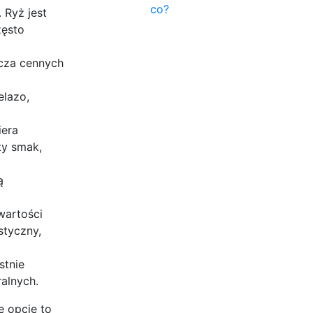
co?
 Ryż jest
zęsto
rcza cennych
elazo,
iera
ty smak,
ą
wartości
styczny,
stnie
ralnych.
e opcje to