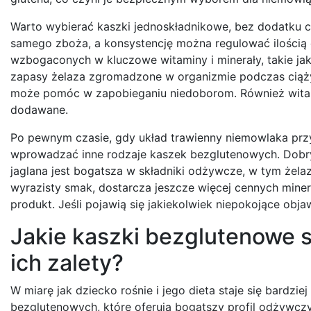
Warto wybierać kaszki jednoskładnikowe, bez dodatku c
samego zboża, a konsystencję można regulować ilością 
wzbogaconych w kluczowe witaminy i minerały, takie jak
zapasy żelaza zgromadzone w organizmie podczas ciąży 
może pomóc w zapobieganiu niedoborom. Również witam
dodawane.
Po pewnym czasie, gdy układ trawienny niemowlaka prz
wprowadzać inne rodzaje kaszek bezglutenowych. Dobry
jaglana jest bogatsza w składniki odżywcze, w tym żela
wyrazisty smak, dostarcza jeszcze więcej cennych miner
produkt. Jeśli pojawią się jakiekolwiek niepokojące obja
Jakie kaszki bezglutenowe są
ich zalety?
W miarę jak dziecko rośnie i jego dieta staje się bardz
bezglutenowych, które oferują bogatszy profil odżywczy i