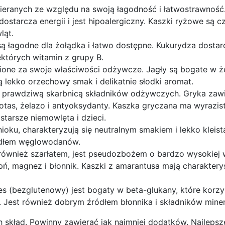
bieranych ze względu na swoją łagodność i łatwostrawność.
tarcza energii i jest hipoalergiczny. Kaszki ryżowe są c
ląt.
są łagodne dla żołądka i łatwo dostępne. Kukurydza dosta
których witamin z grupy B.
ione za swoje właściwości odżywcze. Jagły są bogate w ż
ą lekko orzechowy smak i delikatnie słodki aromat.
est prawdziwą skarbnicą składników odżywczych. Gryka zaw
otas, żelazo i antyoksydanty. Kaszka gryczana ma wyrazis
tarsze niemowlęta i dzieci.
ioku, charakteryzują się neutralnym smakiem i lekko kleist
ódłem węglowodanów.
również szarłatem, jest pseudozbożem o bardzo wysokiej 
pń, magnez i błonnik. Kaszki z amarantusa mają charaktery
es (bezglutenowy) jest bogaty w beta-glukany, które korzy
t. Jest również dobrym źródłem błonnika i składników mine
 skład. Powinny zawierać jak najmniej dodatków. Najlepsz