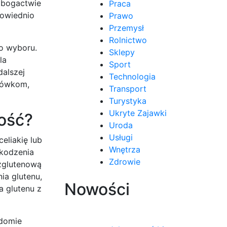
i bogactwie
Praca
powiednio
Prawo
Przemysł
Rolnictwo
o wyboru.
Sklepy
la
Sport
dalszej
Technologia
azówkom,
Transport
Turystyka
Ukryte Zajawki
tość?
Uroda
Usługi
eliakię lub
Wnętrza
zkodzenia
Zdrowie
ezglutenową
ia glutenu,
Nowości
a glutenu z
adomie