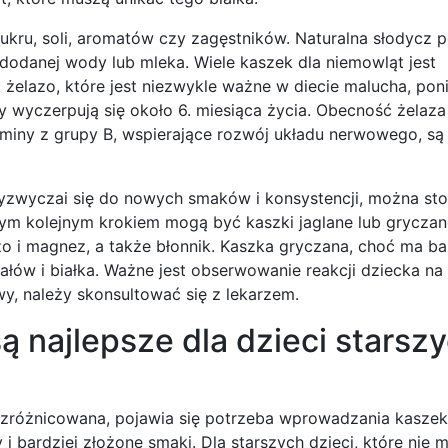
ukru, soli, aromatów czy zagęstników. Naturalna słodycz 
dodanej wody lub mleka. Wiele kaszek dla niemowląt jest
 żelazo, które jest niezwykle ważne w diecie malucha, po
wyczerpują się około 6. miesiąca życia. Obecność żelaz
iny z grupy B, wspierające rozwój układu nerwowego, są
yzwyczai się do nowych smaków i konsystencji, można st
m kolejnym krokiem mogą być kaszki jaglane lub gryczan
zo i magnez, a także błonnik. Kaszka gryczana, choć ma ba
ałów i białka. Ważne jest obserwowanie reakcji dziecka n
wy, należy skonsultować się z lekarzem.
 najlepsze dla dzieci starszy
iej zróżnicowana, pojawia się potrzeba wprowadzania kaszek
 bardziej złożone smaki. Dla starszych dzieci, które nie m