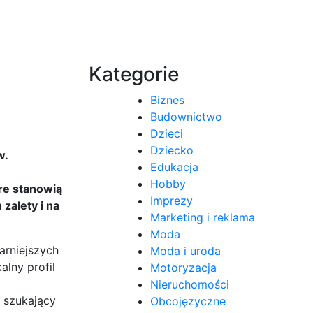
Kategorie
Biznes
Budownictwo
Dzieci
Dziecko
w.
Edukacja
Hobby
óre stanowią
Imprezy
zalety i na
Marketing i reklama
Moda
arniejszych
Moda i uroda
alny profil
Motoryzacja
Nieruchomości
 szukający
Obcojęzyczne