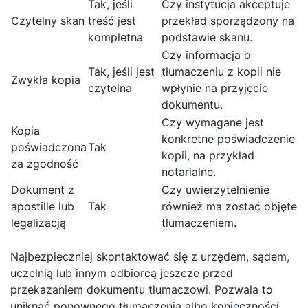
Tak, jeśli
Czy instytucja akceptuje
Czytelny skan
treść jest
przekład sporządzony na
kompletna
podstawie skanu.
Czy informacja o
Tak, jeśli jest
tłumaczeniu z kopii nie
Zwykła kopia
czytelna
wpłynie na przyjęcie
dokumentu.
Czy wymagane jest
Kopia
konkretne poświadczenie
poświadczona
Tak
kopii, na przykład
za zgodność
notarialne.
Dokument z
Czy uwierzytelnienie
apostille lub
Tak
również ma zostać objęte
legalizacją
tłumaczeniem.
Najbezpieczniej skontaktować się z urzędem, sądem,
uczelnią lub innym odbiorcą jeszcze przed
przekazaniem dokumentu tłumaczowi. Pozwala to
uniknąć ponownego tłumaczenia albo konieczności