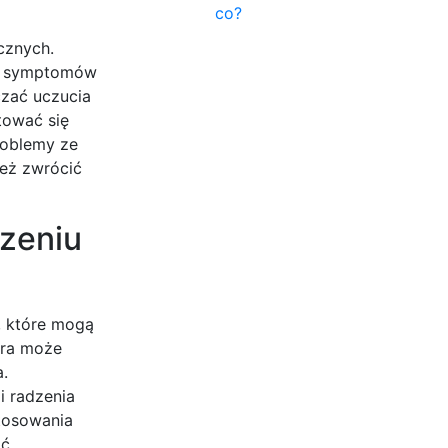
co?
cznych.
ch symptomów
czać uczucia
tować się
roblemy ze
ież zwrócić
dzeniu
, które mogą
óra może
.
i radzenia
stosowania
ać