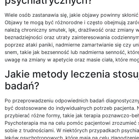
psychiatrycznych?
Wiele osób zastanawia się, jakie objawy powinny skłonić
Objawy te mogą być różnorodne i często obejmują zaró
należą chroniczny smutek, lęk, drażliwość oraz zmiany
beznadziejności oraz utraty zainteresowania codzienny
poprzez ataki paniki, nadmierne zamartwianie się czy u
snem, takie jak bezsenność lub nadmierna senność, któ
uwagę na zmiany w apetycie oraz masie ciała, które m
Jakie metody leczenia stos
badań?
Po przeprowadzeniu odpowiednich badań diagnostycznyc
być dostosowane do indywidualnych potrzeb pacjenta. Na
przybierać różne formy, takie jak terapia poznawczo-be
Psychoterapia ma na celu pomóc pacjentowi zrozumieć s
sobie z trudnościami. W niektórych przypadkach psychia
leków psychotropowych, które mają na celu złagodzen