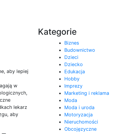
Kategorie
Biznes
Budownictwo
Dzieci
Dziecko
e, aby lepiej
Edukacja
Hobby
magają w
Imprezy
ologicznych,
Marketing i reklama
yczne
Moda
dkach lekarz
Moda i uroda
zgu, aby
Motoryzacja
Nieruchomości
Obcojęzyczne