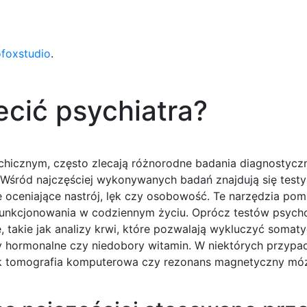
ofoxstudio
.
ecić psychiatra?
ychicznym, często zlecają różnorodne badania diagnostyczn
 Wśród najczęściej wykonywanych badań znajdują się testy
oceniające nastrój, lęk czy osobowość. Te narzędzia po
funkcjonowania w codziennym życiu. Oprócz testów psych
, takie jak analizy krwi, które pozwalają wykluczyć somat
 hormonalne czy niedobory witamin. W niektórych przypa
jak tomografia komputerowa czy rezonans magnetyczny mó