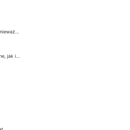
ponieważ…
e, jak i…
at…