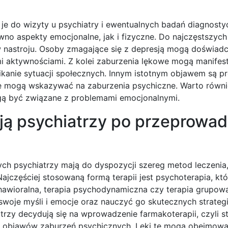
 je do wizyty u psychiatry i ewentualnych badań diagnosty
wno aspekty emocjonalne, jak i fizyczne. Do najczęstszy
 w nastroju. Osoby zmagające się z depresją mogą doświad
mi aktywnościami. Z kolei zaburzenia lękowe mogą manifes
nikanie sytuacji społecznych. Innym istotnym objawem są p
re mogą wskazywać na zaburzenia psychiczne. Warto równ
ogą być związane z problemami emocjonalnymi.
ują psychiatrzy po przeprowa
h psychiatrzy mają do dyspozycji szereg metod leczenia
jczęściej stosowaną formą terapii jest psychoterapia, kt
hawioralna, terapia psychodynamiczna czy terapia grupowa
woje myśli i emocje oraz nauczyć go skutecznych strategi
trzy decydują się na wprowadzenie farmakoterapii, czyli 
ie objawów zaburzeń psychicznych. Leki te mogą obejmow