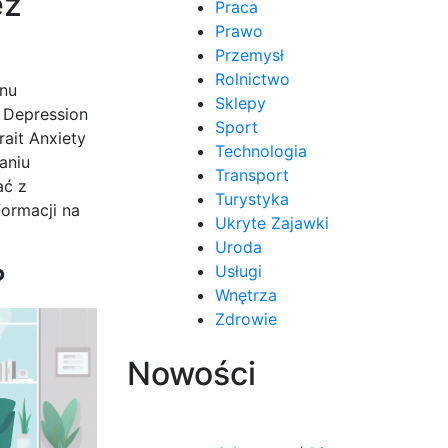
ez
Praca
Prawo
Przemysł
Rolnictwo
anu
Sklepy
 Depression
Sport
ait Anxiety
Technologia
aniu
Transport
ać z
Turystyka
formacji na
Ukryte Zajawki
Uroda
?
Usługi
Wnętrza
Zdrowie
Nowości