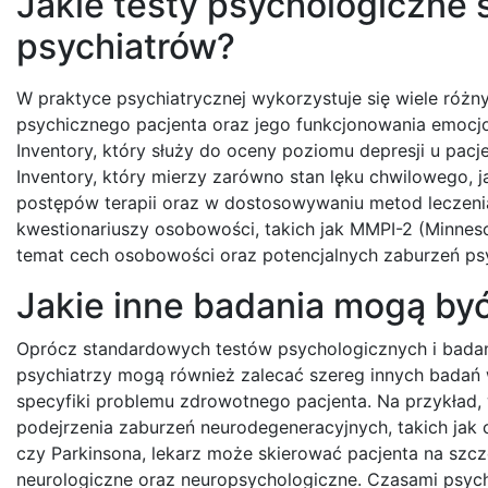
Jakie testy psychologiczne 
psychiatrów?
W praktyce psychiatrycznej wykorzystuje się wiele różn
psychicznego pacjenta oraz jego funkcjonowania emocjo
Inventory, który służy do oceny poziomu depresji u pac
Inventory, który mierzy zarówno stan lęku chwilowego, 
postępów terapii oraz w dostosowywaniu metod leczeni
kwestionariuszy osobowości, takich jak MMPI-2 (Minnesot
temat cech osobowości oraz potencjalnych zaburzeń ps
Jakie inne badania mogą by
Oprócz standardowych testów psychologicznych i badań
psychiatrzy mogą również zalecać szereg innych badań 
specyfiki problemu zdrowotnego pacjenta. Na przykład,
podejrzenia zaburzeń neurodegeneracyjnych, takich jak
czy Parkinsona, lekarz może skierować pacjenta na szc
neurologiczne oraz neuropsychologiczne. Czasami psych