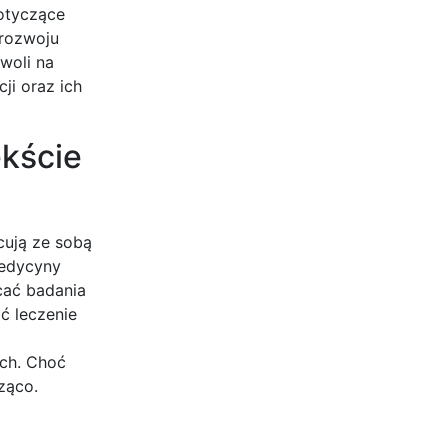
dotyczące
 rozwoju
woli na
ji oraz ich
ekście
cują ze sobą
medycyny
cać badania
ć leczenie
ch. Choć
ząco.