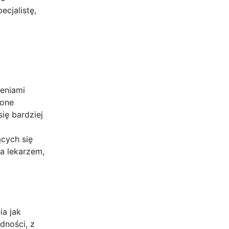
ecjalistę,
zeniami
 one
ię bardziej
cych się
a lekarzem,
ia jak
dności, z