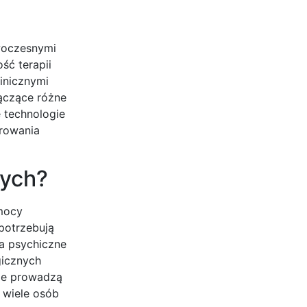
owoczesnymi
ść terapii
inicznymi
łączące różne
 technologie
orowania
nych?
mocy
 potrzebują
ia psychiczne
gicznych
ze prowadzą
 wiele osób